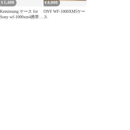
1,480
4,000
¥
¥
Keminsung ケース for
ONY WF-1000XM5ケー
Sony wf-1000xm4携帯カ
ス
バー、PC携帯カバー、
傷防止、衝突防止の保
護、衝撃防止と滑り防
止フック付き(グレー+
ブラック)