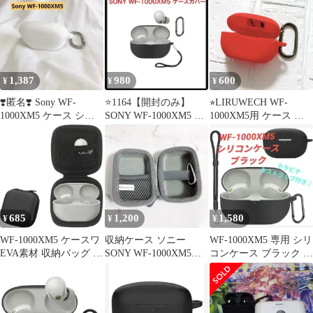
1,387
980
600
¥
¥
¥
❣️匿名❣️ Sony WF-
⭐️1164【開封のみ】
⭐︎LIRUWECH WF-
1000XM5 ケース シリ
SONY WF-1000XM5 軽
1000XM5用 ケース レ
コン
量キズ防止ケースカバ
ッド
ー
685
1,200
1,580
¥
¥
¥
WF-1000XM5 ケースワ
収納ケース ソニー
WF-1000XM5 専用 シリ
EVA素材 収納バッグ 便
SONY WF-1000XM5
コンケース ブラック カ
利 全面保護カバー
WF-1000XM3 対応
ラビナ＆ストラップ付
き