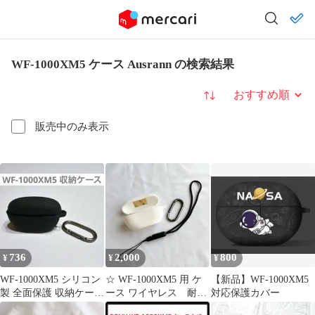
WF-1000XM5 ケース Ausrann の検索結果
並び替え
販売中のみ表示
736
2,000
800
¥
¥
¥
WF-1000XM5 シリコン
☆ WF-1000XM5 用 ケ
【新品】WF-1000XM5
製 全面保護 収納ケース
ース ワイヤレス 耐衝
対応保護カバー
2023ソニ ー
撃性 防水防塵 軽量小型