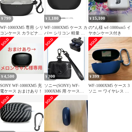
799
1,180
15,100
¥
¥
¥
WF-1000XM5 専用 シリ
WF-1000XM5 ケース カ
の*ん様 wf-1000xm5 イ
コンケース カラビナ付
バー シリコン 軽量 傷
ヤホンケース付き
き
つきにくい カラビナ
4,500
300
399
¥
¥
¥
SONY WF-1000XM5 充
ソニー(SONY) WF-
WF-1000XM5 ケース 3
電ケース おまけあり！
1000XM6 用 ケース
ソニ ー ワイヤレス ラ
YAJOJO 上質PU
ビナ付き(ブラック)