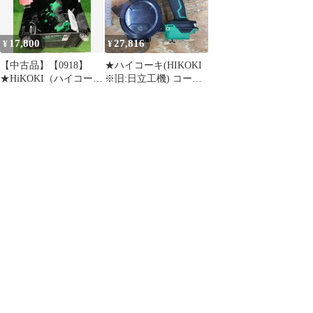
17,800
27,816
¥
¥
【中古品】【0918】
★ハイコーキ(HIKOKI
★HiKOKI（ハイコー
※旧:日立工機) コード
キ） 18V コードレス連
レススクリュードライ
結ねじドライバ
バー WF1804DA(NN)
WF1804DA(NN) 本体の
(本体のみ)【柏店】
み (バッテリー、充電
器、ケース別売)
IT4P0R13GOXI