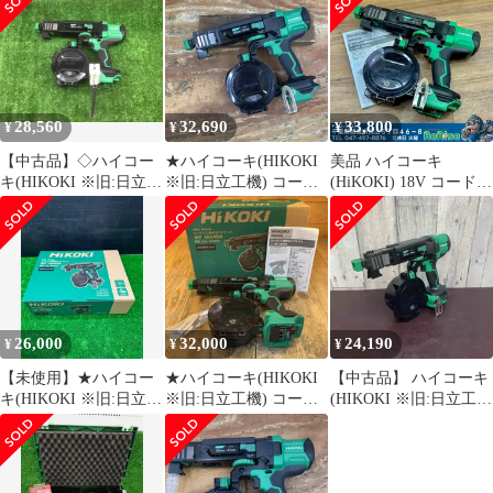
ュードライバー
ライバ WF1804DA ねじ
長さ25~41mm 蓄電池・
WF1804DA(NN)(本体の
長さ25~41mm 蓄電池・
充電器別売
み)【電材館越谷店】
充電器別売
WF1804DA(NN)
WF1804DA(NN)
ITGG2CATT2ZK
28,560
32,690
33,800
¥
¥
¥
【中古品】◇ハイコー
★ハイコーキ(HIKOKI
美品 ハイコーキ
キ(HIKOKI ※旧:日立工
※旧:日立工機) コード
(HiKOKI) 18V コードレ
機) コードレススクリ
レススクリュードライ
ス連結ねじドライバー
ュードライバー
バー WF1804DA(NN)
WF1804DA(NN) 本体の
WF1804DA(NN)(本体の
(本体のみ)【柏店】
み 【中古】【船橋馬込
み)▲アクトツール富山
店】
店◇G/F
26,000
32,000
24,190
¥
¥
¥
【未使用】★ハイコー
★ハイコーキ(HIKOKI
【中古品】 ハイコーキ
キ(HIKOKI ※旧:日立工
※旧:日立工機) コード
(HIKOKI ※旧:日立工
機) コードレススクリ
レススクリュードライ
機) コードレススクリ
ュードライバー
バー WF1804DA(NN)
ュードライバー
WF1804DA(NN)(本体の
(本体のみ)【所沢店】
WF1804DA(NN)(本体の
み)【電材館越谷店】
み) 【東大和店】