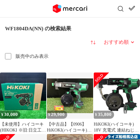
WF1804DA(NN) の検索結果
並び替え
販売中のみ表示
30,000
29,900
35,800
¥
¥
¥
【未使用】ハイコーキ
【中古品】【0906】
HiKOKI(ハイコーキ)
(HIKOKI ※旧:日立工
HiKOKI(ハイコーキ)
18V 充電式 連結ねじド
機) コードレススクリ
18V 充電式 連結ねじド
ライバ WF1804DA ねじ