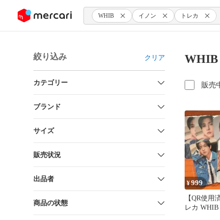
ンツにスキップ
WHIB
イノン
トレカ
絞り込み
WHI
クリア
カテゴリー
販売
ブランド
サイズ
販売状況
出品者
999
¥
【QR使用
商品の状態
レカ WHIB k