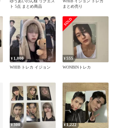
レ
ゆうあいのん様 リクエス
WHIB イジョン トレカ
ト 5点 まとめ商品
まとめ売り
1,000
555
¥
¥
ま
WHIB トレカ イジョン
WONBINトレカ
300
1,222
¥
¥