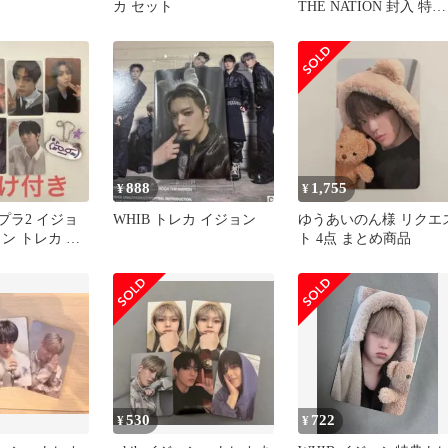
カ セット
THE NATION 封入 特典
トレカ
888
1,755
¥
¥
イプラ2 イジョ
WHIB トレカ イジョン
ゆうあいのん様 リクエ
ン トレカ キ
ト 4点 まとめ商品
530
722
¥
¥