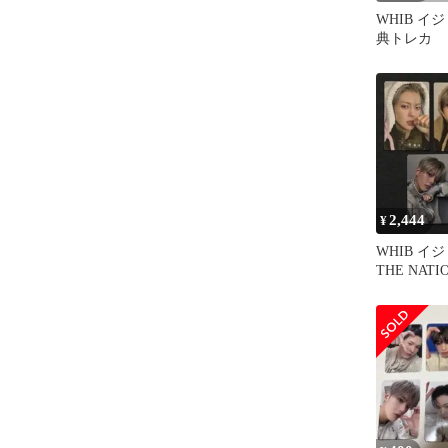
WHIB イ
典トレカ
2,444
¥
WHIB イジ
THE NAT
トレカ