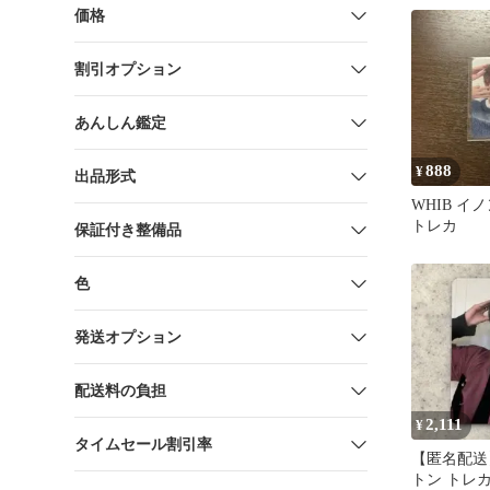
価格
割引オプション
あんしん鑑定
888
¥
出品形式
WHIB イ
トレカ
保証付き整備品
色
発送オプション
配送料の負担
2,111
¥
タイムセール割引率
【匿名配送】
トン トレ