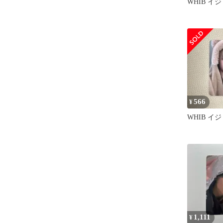
WHIB イ
566
¥
WHIB イ
1,111
¥