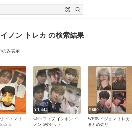
B イノン トレカ の検索結果
中のみ表示
1,444
600
¥
¥
済】イノン ト
whib フィブ インホン イ
WHIB イジョン トレカ
ick it
ノン 6枚セット
まとめ売り