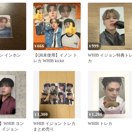
666
999
¥
¥
ノン インホン
【QR未使用】イノン ト
WHIB イジョン特典ト
レカ WHIB kickit
カ
1,300
1,200
¥
¥
WHIB ヨン
WHIB イジョン トレカ
WHIB トレカ
カ イジョン
まとめ売り