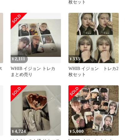
枚セット
2,111
333
¥
¥
ス
WHIB イジョン トレカ
WHIB イジョン トレカ2
まとめ売り
枚セット
4,724
5,000
¥
¥