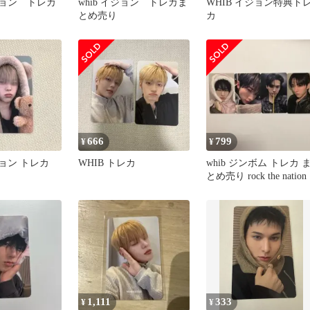
ジョン トレカ
whib イジョン トレカま
WHIB イジョン特典ト
とめ売り
カ
666
799
¥
¥
ジョン トレカ
WHIB トレカ
whib ジンボム トレカ 
とめ売り rock the nation
1,111
333
¥
¥