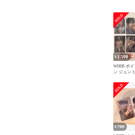
1,500
¥
WHIB ボ
ン ジュンミ
ーホルダー
700
¥