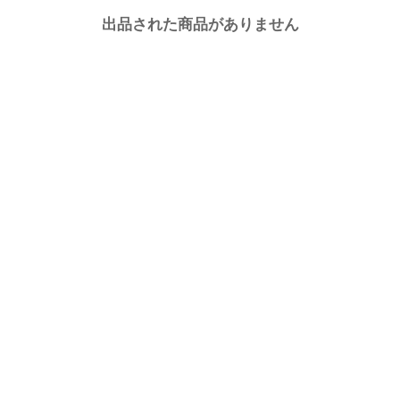
出品された商品がありません