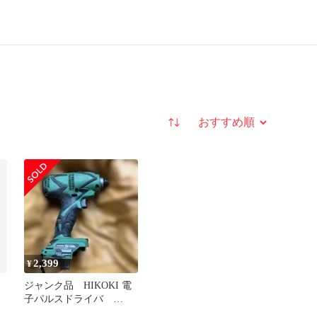
並び替え
2,399
¥
ラ
ジャンク品 HIKOKI 電
子パルスドライバ
WM18DBL