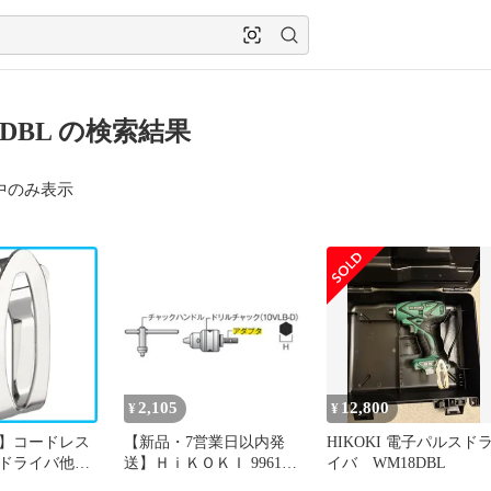
8DBL の検索結果
中のみ表示
2,105
12,800
¥
¥
】コードレス
【新品・7営業日以内発
HIKOKI 電子パルスド
ドライバ他コ
送】ＨｉＫＯＫＩ 996194
イバ WM18DBL
品対応 フック
ドリルチャックアダプタ