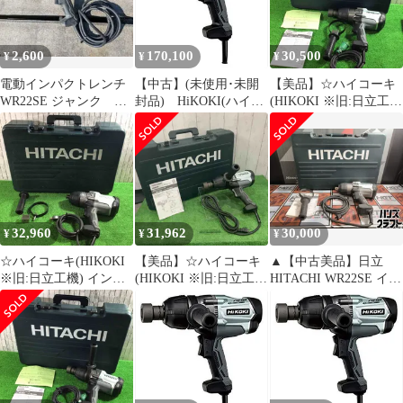
2,600
170,100
30,500
¥
¥
¥
電動インパクトレンチ
【中古】(未使用･未開
【美品】☆ハイコーキ
WR22SE ジャンク 日
封品) HiKOKI(ハイコ
(HIKOKI ※旧:日立工
立工機
ーキ) 旧日立工機 イン
機) インパクトレンチ
パクトレンチ WR22SE
WR22SE_200V【川口
200V kmdlckf
店】
32,960
31,962
30,000
¥
¥
¥
☆ハイコーキ(HIKOKI
【美品】☆ハイコーキ
▲【中古美品】日立
※旧:日立工機) インパ
(HIKOKI ※旧:日立工
HITACHI WR22SE イン
クトレンチ
機) インパクトレンチ
パクトレンチ 22mm
WR22SE_100V【川口
WR22SE_100V【川口
AC100V ケース/ハンド
店】
店】
ル【ハンズクラフト飯
塚店】【中古】