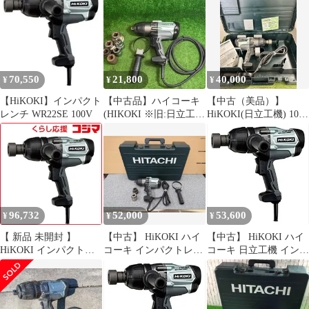
本体のみ
70,550
21,800
40,000
¥
¥
¥
【HiKOKI】インパクト
【中古品】ハイコーキ
【中古（美品）】
レンチ WR22SE 100V
(HIKOKI ※旧:日立工
HiKOKI(日立工機) 100v
機) インパクトレンチ
インパクトレンチ
WR22SE_100V【藤沢
WR22SE
店】
96,732
52,000
53,600
¥
¥
¥
【 新品 未開封 】
【中古】 HiKOKI ハイ
【中古】 HiKOKI ハイ
HiKOKI インパクトレ
コーキ インパクトレン
コーキ 日立工機 インパ
ンチ WR22SE 未使用
チ 100V仕様 WR22SE
クトレンチ WR22SE
送料無料
サイドハンドル、六角
200V
ソケット、ケース付