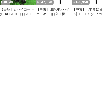
30,500
147,730
156,950
¥
¥
¥
【美品】☆ハイコーキ
【中古】HiKOKI(ハイ
【中古】【非常に良
(HIKOKI ※旧:日立工
コーキ) 旧日立工機 イ
い】HiKOKI(ハイコー
機) インパクトレンチ
ンパクトレンチ
キ) 旧日立工機 インパ
WR22SE_200V【川口
WR22SE 200V qqffhab
クトレンチ WR22SE
店】
200V qqffhab