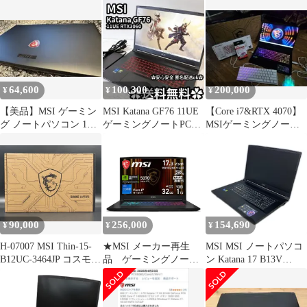
体
ーミングノートPC
グ＆ビジネスノートPC
Katana 15 HX B14W (ブ
ラック)
[KATANA15HXB14WF
K3259JP](メーカー3か
月保証)
64,600
100,300
200,000
¥
¥
¥
【美品】MSI ゲーミン
MSI Katana GF76 11UE
【Core i7&RTX 4070】
グ ノートパソコン 1TB
ゲーミングノートPC
MSIゲーミングノート
HDD+256 SSD
RTX3060
PC Katana15
90,000
256,000
154,690
¥
¥
¥
H-07007 MSI Thin-15-
★MSI メーカー再生
MSI MSI ノートパソコ
B12UC-3464JP コスモス
品 ゲーミングノート
ン Katana 17 B13V
グレイ ゲーミングノー
Katana 17 HX B14WGK-
Windows11 home Core i7
トパソコン 15.6型（イ
6559JP ++
13620H SSD 16GB 1TB
ンチ） Core i7 初期化済
17.3インチ