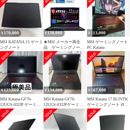
Katana 17 HX B14W (ブ
ラック)
[KATANA17HXB14WG
K6559JP](メーカー3か
月保証)
170,000
138,000
113,000
¥
¥
¥
MSI KATANA 15 ゲーミ
★MSI メーカー再生
MSI ゲーミングノート
ングノート
品 ゲーミングノート
PC Katana
Katana 17 B12VFK-
038JP ++ 260615
123,000
134,000
167,800
¥
¥
¥
MSI Katana-GF76-
MSI Katana-GF76-
MSI Katana 17 B13VFK
12UGS-032JP ゲーミン
12UGS-032JPゲーミン
ゲーミングノート i9
グノート 極美品
グノートpcセット
RTX4060