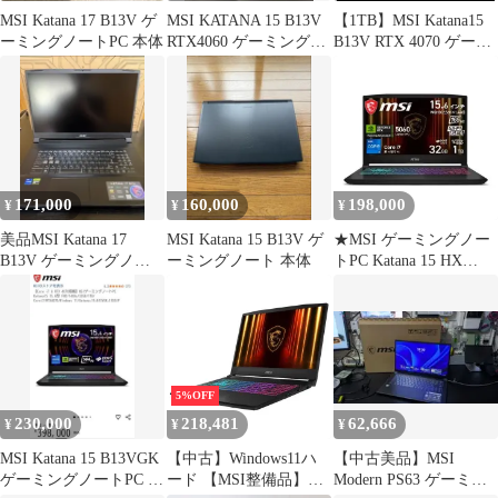
MSI Katana 17 B13V ゲ
MSI KATANA 15 B13V
【1TB】MSI Katana15
ーミングノートPC 本体
RTX4060 ゲーミングノ
B13V RTX 4070 ゲーミ
ート
ングノート
171,000
160,000
198,000
¥
¥
¥
美品MSI Katana 17
MSI Katana 15 B13V ゲ
★MSI ゲーミングノー
B13V ゲーミングノー
ーミングノート 本体
トPC Katana 15 HX
ト本体 RTX4070
B14WFK-3259JP ++
5%OFF
230,000
218,481
62,666
¥
¥
¥
MSI Katana 15 B13VGK
【中古】Windows11ハ
【中古美品】MSI
ゲーミングノートPC 本
ード 【MSI整備品】ゲ
Modern PS63 ゲーミン