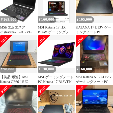
箱あり 極美品
169,800
160,000
105,000
¥
¥
¥
MSI(エムエスア
MSI Katana 17 HX
KATANA 17 B13V ゲー
イ)Katana-15-B12VGK-
B14W ゲーミングノー
ミングノートPC
1803JPゲーミングノー
ト 本体
トパソコン katana-15-
b12vgk-1803jp 整備済み
アウトレット品 [中古
(C)]
98,800
138,000
160,000
¥
¥
¥
【美品/爆速】MSI
MSI ゲーミングノート
MSI Katana A15 AI B8V
Katana GF66 11UG-
PC Katana 17 B13VEK
ゲーミングノートPC 本
029JP ゲーミングノー
体
トPC