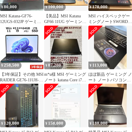
80,000
100,000
170,000
¥
¥
¥
MSI Katana-GF76-
【美品】MSI Katana
MSI ハイスペックゲー
12UGS-032JP ゲーミン
GF66 11UG ゲーミング
ミングノートSWORD16
グノート 美品
ノート
使用僅か極美品
258,500
87,200
113,000
¥
¥
¥
【3年保証】その他 MSI
m*u様 MSI ゲーミング
ほぼ新品 ゲーミング ノ
RAIDER GE76-11UH-
ノート katana Core i7
ート ノートパソコン
598JP SSD1024GB メモ
3060 32
MSI 〖本日のみ3000円
リ64GB Core i9
引〗
Windows 11 Pro 中古 中
古パソコン ノートパソ
コン ノート PC ゲーミ
ング
120,000
158,000
188,000
¥
¥
¥