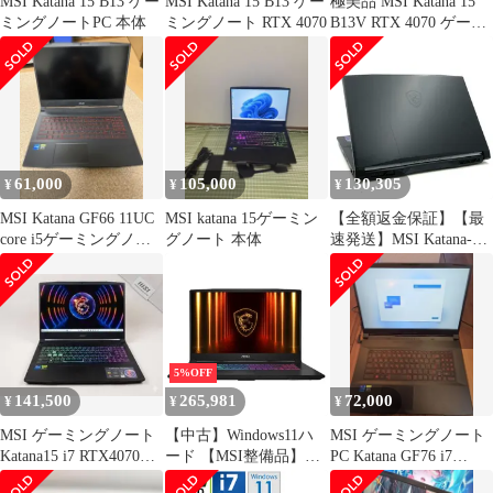
MSI Katana 15 B13 ゲー
MSI Katana 15 B13 ゲー
極美品 MSI Katana 15
ミングノートPC 本体
ミングノート RTX 4070
B13V RTX 4070 ゲーミ
ングノート
61,000
105,000
130,305
¥
¥
¥
MSI Katana GF66 11UC
MSI katana 15ゲーミン
【全額返金保証】【最
core i5ゲーミングノー
グノート 本体
速発送】MSI Katana-15-
ト
B12VGK i7-12650H
16GB M.2 SSD 1TB
RTX 4070 Laptop GPU
85.5% 美品 動作確認済
5%OFF
141,500
265,981
72,000
¥
¥
¥
MSI ゲーミングノート
【中古】Windows11ハ
MSI ゲーミングノート
Katana15 i7 RTX4070
ード 【MSI整備品】ゲ
PC Katana GF76 i7
Win11Pro
ーミングノートPC
RTX3060