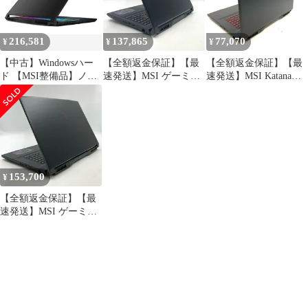
216,581
137,865
77,070
¥
¥
¥
【中古】Windowsハー
【全額返金保証】【最
【全額返金保証】【最
ド 【MSI整備品】ノー
速発送】MSI ゲーミン
速発送】MSI Katana
ト型PC Katana 15 HX
グノートPC Katana-15-
GF76 11UD 11th Gen i7-
B14W
B13VFK-0225JP i7-
11800H 16GB M.2 SSD
[KATANA15HXB14WG
13620H 32GB 512GB
512GB RTX 3050Ti
K0951JP](メーカー３か
RTX 4060 88% 美品 動
Laptop GPU 94.1% 美品
月保証)
作確認済
動作確認済
153,700
¥
【全額返金保証】【最
速発送】MSI ゲーミン
グノートPC Katana 17
B13VGK-4070JP i7-
13620H 16GB 512GB
RTX 4070 90% 美品 動
作確認済