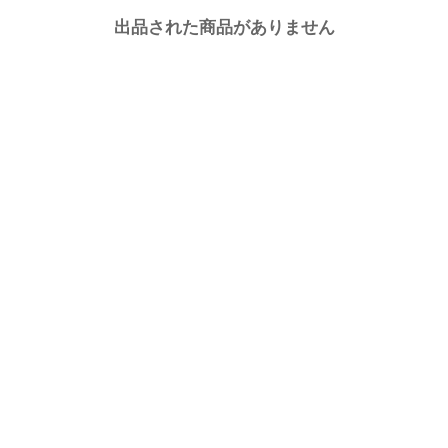
出品された商品がありません