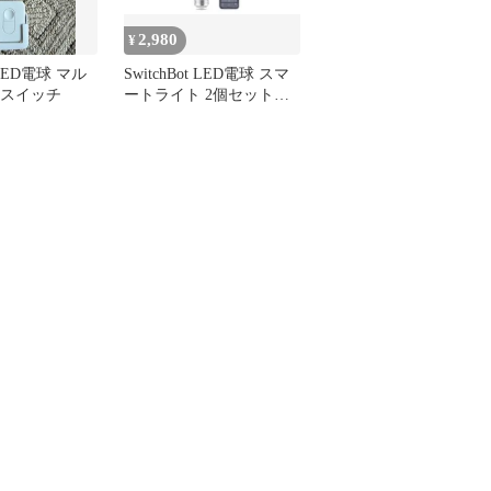
2,980
¥
t LED電球 マル
SwitchBot LED電球 スマ
 スイッチ
ートライト 2個セット
W1401400​