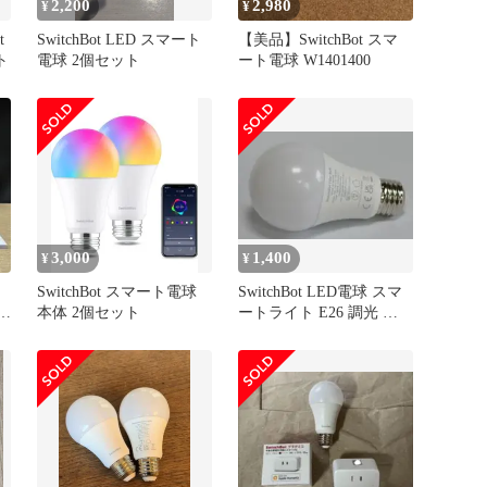
2,200
2,980
¥
¥
t
SwitchBot LED スマート
【美品】SwitchBot スマ
ト
電球 2個セット
ート電球 W1401400
3,000
1,400
¥
¥
SwitchBot スマート電球
SwitchBot LED電球 スマ
2
本体 2個セット
ートライト E26 調光 調
色