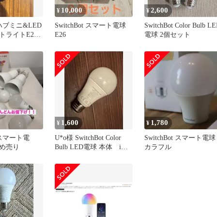
10,000
2,600
¥
¥
t ハブミニ&LED
SwitchBot スマート電球
SwitchBot Color Bulb L
トライトE26
E26
電球 2個セット
1,600
1,780
¥
¥
t スマート電
U*o様 SwitchBot Color
SwitchBot スマート電球
め売り
Bulb LED電球 本体 iOT
カラフル
ス