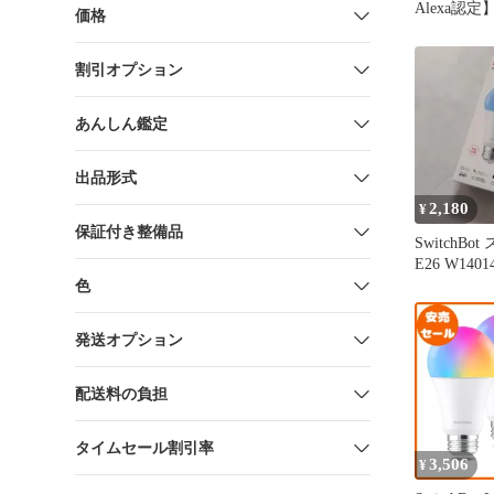
Alexa認定】S
価格
LED電球
Alexa ス
割引オプション
スマート電球
チボット 
光 800lm
あんしん鑑定
色・昼白色対
マルチカラー
出品形式
2,180
¥
保証付き整備品
SwitchB
E26 W1401
色
発送オプション
配送料の負担
タイムセール割引率
3,506
¥