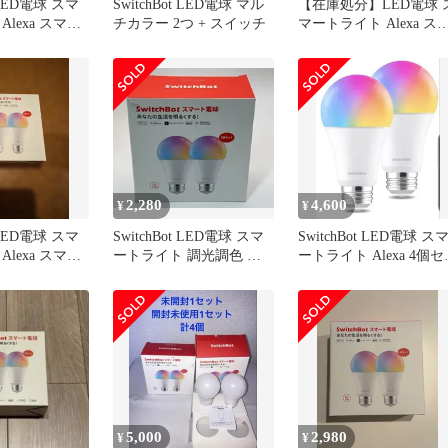
t LED電球 スマ
SwitchBot LED電球 マル
【在庫処分】LED電球 
lexa スマー
チカラー 2つ + スイッチ
マートライト Alexa ス
 スマート電球
ートホーム-スマート電
ッチボット 調光
E26 スイッチボット調
800lm 60W形
調色 Alexa認定】
色・昼白色対応
SwitchBot 広配光 800lm
マルチカラー
60W形相当 電球色・昼
 間接照明
色対応 with RGBCWマ
e IFT
チカラー 1600万色 間接
照明
2,280
4,600
¥
¥
t LED電球 スマ
SwitchBot LED電球 スマ
SwitchBot LED電球 ス
lexa スマー
ートライト 調光調色 広
ートライト Alexa 4個セ
配光 **4424015
ト
850007706685
5,000
2,980
¥
¥