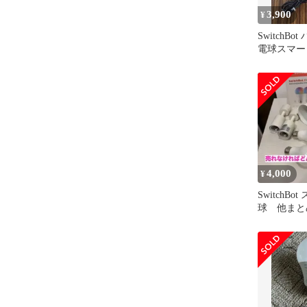
3,900
¥
SwitchBo
電球スマー
即購入可
4,000
¥
SwitchBo
球 他まと