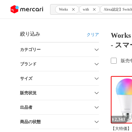
ンツにスキップ
Works
with
Alexa認定】Switch
絞り込み
Work
クリア
- ス
カテゴリー
販売
ブランド
サイズ
販売状況
出品者
2,343
¥
商品の状態
【大特価】【W