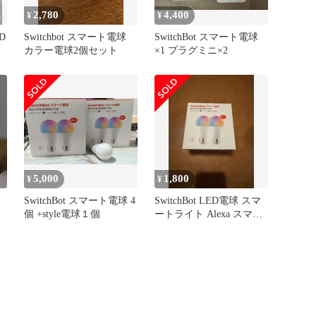
2,780
4,400
¥
¥
ED
Switchbot スマート電球
SwitchBot スマート電球
カラー電球2個セット
×1 プラグミニ×2
5,000
1,800
¥
¥
SwitchBot スマート電球 4
SwitchBot LED電球 スマ
個 +style電球１個
ートライト Alexa スマー
トホーム