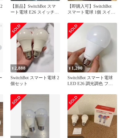
2
【新品】SwitchBot スマ
【即購入可】SwitchBot
ート電球 E26 スイッチボ
スマート電球 1個 スイッ
ット Alexa
チボット
2,888
1,200
¥
¥
ー
SwitchBot スマート電球 2
SwitchBot スマート電球
個セット
LED E26 調光調色 フル
カラー