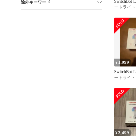
SwitchBo
除外キーワード
ートライト A
トホーム -
E26 スイ
調色 広配光 
相当 電球
RGBCW
1600万色
Google Hom
1,999
¥
SwitchBo
ートライト A
トホーム
2,499
¥