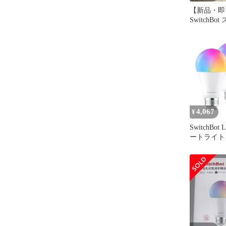
【新品・即
SwitchB
E26 2個セ
4,067
¥
SwitchBo
ートライト A
トホーム -
E26 スイ
調色 広配光 
相当 電球
RGBCW
1600万色
Google Hom