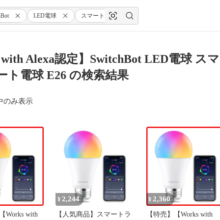
Bot
LED電球
スマートライト
Alexa
スマートホ
s with Alexa認定】SwitchBot LED
マート電球 E26 の検索結果
中のみ表示
2,244
2,360
¥
¥
orks with
【人気商品】スマートラ
【特売】【Works with