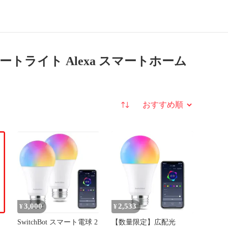
ーム
-
スマート電球
E26
電球 スマートライト Alexa スマートホーム
並び替え
3,000
2,533
¥
¥
SwitchBot スマート電球 2
【数量限定】広配光