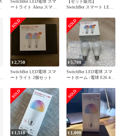
ス
SwitchBot LED電球 スマ
【セット販売】
マ
ートライト Alexa スマー
SwitchBot スマート LED
球
トホーム - スマート電球
電球 Compatible with
光
E26 スイッチボット 調光
Alexa認定 + 人感センサ
調色 広配光 800lm 60W形
ー
相当 電球色・昼白色対応
白
RGBCWマルチカラー
ル
1600万色 間接照明
Google Home IFT
2,750
5,700
¥
¥
マ
SwitchBot LED電球 スマ
SwitchBot LED電球 スマ
ッ
ートライト 2個セット
ートホーム -電球 E26 4個
セット
1,510
1,000
¥
¥