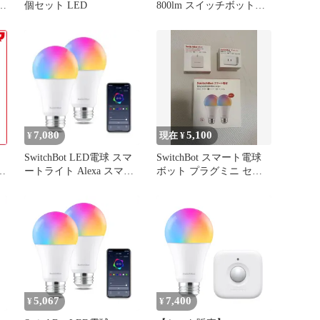
ッ
個セット LED
800lm スイッチボット調
ス
光調色 60W形相当 E26 電
マ
球色・昼白色対応
球
RGBCWマルチカラー ス
光
マートホーム-スマート電
形
球 1600万色 Alexa 間接照
応
明 Google スマートライ
ト Home Alexa認定】スイ
ッチボット(
7,080
5,100
¥
現在 ¥
SwitchBot LED電球 スマ
SwitchBot スマート電球
t
ートライト Alexa スマー
ボット プラグミニ セッ
t
トホーム -
ト
5,067
7,400
¥
¥