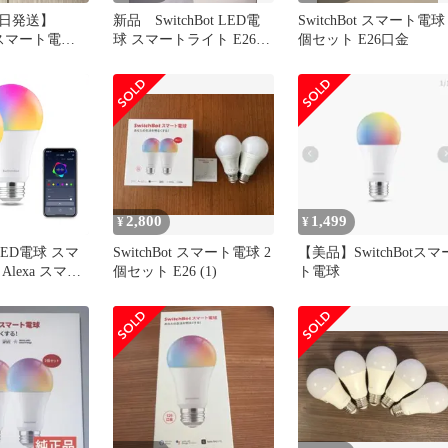
日発送】
新品 SwitchBot LED電
SwitchBot スマート電球 
ot スマート電球
球 スマートライト E26 4
個セット E26口金
ット
個
2,800
1,499
¥
¥
t LED電球 スマ
SwitchBot スマート電球 2
【美品】SwitchBotスマ
lexa スマー
個セット E26 (1)
ト電球
 スマート電球
ッチボット 調光
800lm 60W形
色・昼白色対応
マルチカラー
 間接照明
e IFT