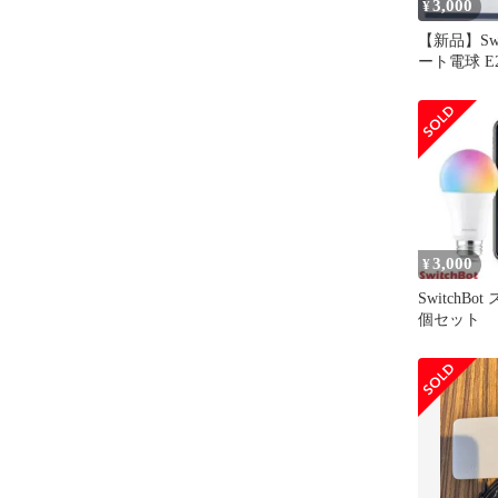
3,000
¥
【新品】Swi
ート電球 E
Alexa対応
3,000
¥
SwitchBo
個セット