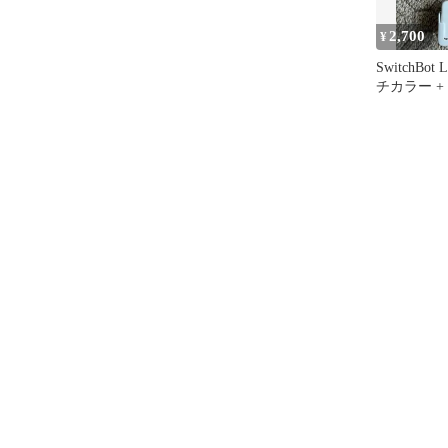
2,700
¥
SwitchBo
チカラー +