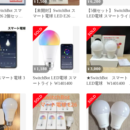
1,500
6,200
¥
¥
tchBot スマ
【未開封】SwitchBot ス
【5個セット】 SwitchBo
26 2個セット
マート電球 LED E26 調
LED電球 スマートライ
光調色 フルカラー
1,180
3,000
¥
¥
t スマート電球 3
SwitchBot LED電球 スマ
★SwitchBot スマート
ートライト W1401400​
LED電球 W1401400 
個SET E26