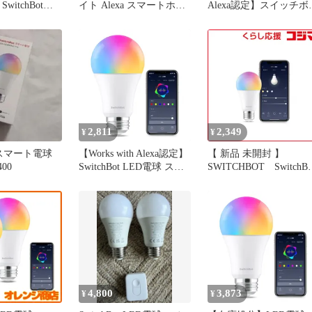
witchBot
イト Alexa スマートホー
Alexa認定】スイッチボ
 スマートライト
ム-スマート電球 E26 ス
ト(SwitchBot)LED電球 
マートホーム -
イッチボット調光調色
マートライト Alexa ス
 E26 スイッ
LED電球 広配光 800lm
ートホーム-スマート電
調光調色 広配
60W形相当 Alexa認定】
E26 スイッチボット調
 60W形相当 電球
SwitchBot 電球色・昼白
調色 広配光 800lm 60W
応 RGBCW
色対応 RGBCWマルチカ
相当 電球色・昼白色対
 16
ラー 1600万色 with 間接
RGBCWマルチカラ
照明
2,811
2,349
¥
¥
ot スマート電球
【Works with Alexa認定】
【 新品 未開封 】
400
SwitchBot LED電球 スマ
SWITCHBOT SwitchBo
ートライト Alexa スマー
スマート電球 Switch Bo
トホーム-スマート電球
ホワイト W1401400-GH
E26 スイッチボット調光
未使用 送料無料
調色 広配光 800lm 60W形
相当 電球色・昼白色対応
RGBCWマルチカラー
1600万色 間接照
4,800
3,873
¥
¥