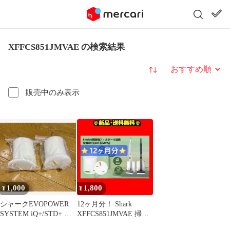
XFFCS851JMVAE の検索結果
並び替え
販売中のみ表示
1,000
1,800
¥
¥
シャークEVOPOWER
12ヶ月分！ Shark
SYSTEM iQ+/STD+ 用
XFFCS851JMVAE 掃除
互換フィルター
機フィルター⭐A⑦52