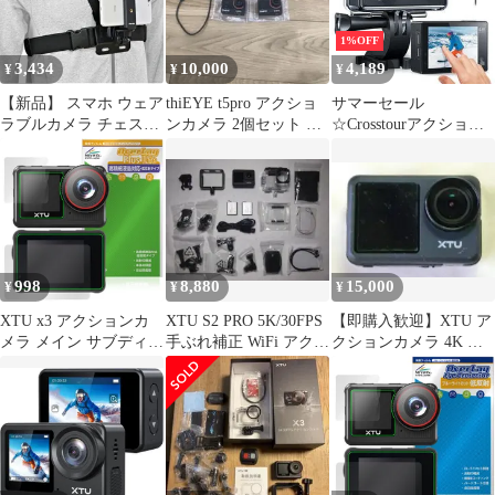
CT9500/CT8500/新型
CT7000，
1%OFF
Insta360/RICOH THETA
3,434
10,000
4,189
¥
¥
¥
V
【新品】 スマホ ウェア
thiEYE t5pro アクショ
サマーセール
ラブルカメラ チェスト
ンカメラ 2個セット 動
☆Crosstourアクション
ハーネス ベルト クイッ
作品 4K 60FPS
カメラ
クリリース ショルダー
CT9900【4K/60FPS】
ベスト クリップ マウン
4K 20MP解像度 タッチ
ト ホルダー ブラケット
パネル式 EIS 6手ブレ
アダプター ハンズフリ
補正 ８倍デジタルズー
ー POV 動画撮影 装備
ム
アクセサリー (チェス
998
8,880
15,000
¥
¥
¥
トストラップ) 0
XTU x3 アクションカ
XTU S2 PRO 5K/30FPS
【即購入歓迎】XTU ア
メラ メイン サブディス
手ぶれ補正 WiFi アクシ
クションカメラ 4K 防
プレイセット 保護 フィ
ョンカメラ
水ケース付 フルセット
ルム OverLay Plus Lite
付属品完備
高精細液晶対応 アンチ
グレア 指紋防止