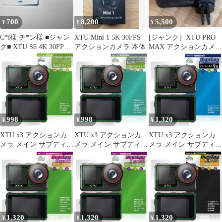
700
8,200
5,500
¥
¥
¥
C*i様 チ*ン様 ■ジャン
XTU Mini 1 5K 30FPS
[ジャンク］XTU PRO
ク■ XTU S6 4K 30FPS
アクションカメラ 本体
MAX アクションカメラ
アクションカメ
2.7K
998
998
1,320
¥
¥
¥
XTU x3 アクションカ
XTU x3 アクションカ
XTU x3 アクションカ
メラ メイン サブディス
メラ メイン サブディス
メラ メイン サブディス
プレイセット 保護 フィ
プレイセット 保護 フィ
プレイセット 保護 フィ
ルム OverLay Brilliant
ルム OverLay 抗菌
ルム OverLay Eye
液晶保護 指紋がつきに
Brilliant Hydro Ag+ 抗菌
Protector 9H 液晶保護
くい 指紋防止 高光沢
抗ウイルス 高光沢
高硬度 ブルーライトカ
ット
1,320
1,320
1,320
¥
¥
¥