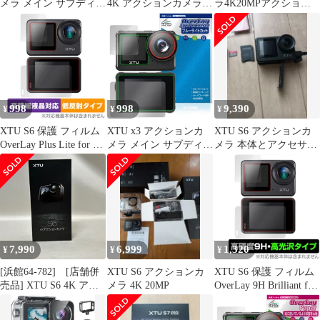
メラ メイン サブディス
4K アクションカメラ本
ラ4K20MPアクション
プレイセット 保護 フィ
体のみ
カム
ルム OverLay Plus 液晶
【AmbarellaH22CPU&S
保護 アンチグレア 反射
ONYIMX386センサー】
防止 非光沢 指紋防止
SuperSmooth手ぶれ補正
4.0スポーツカメラ外部
マイク対応縦向き撮影
音声制御機能WiFi搭載
998
998
9,390
¥
¥
¥
XTU S6 保護 フィルム
XTU x3 アクションカ
XTU S6 アクションカ
OverLay Plus Lite for ア
メラ メイン サブディス
メラ 本体とアクセサリ
クションカメラ メイン
プレイセット 保護 フィ
ー
サブ ディスプレイ 液晶
ルム OverLay Eye
保護 高精細液晶 アンチ
Protector 液晶保護 目に
グレア 指紋防止
優しい ブルーライトカ
ット
7,990
6,999
1,320
¥
¥
¥
[浜館64-782] [店舗併
XTU S6 アクションカ
XTU S6 保護 フィルム
売品] XTU S6 4K アク
メラ 4K 20MP
OverLay 9H Brilliant for
ションカメラ 2024年製
アクションカメラ メイ
[中古品]
ン サブ ディスプレイ