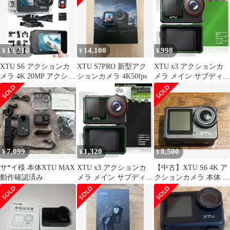
液晶保護 9H 高硬度 透
明 高光沢
19,210
14,100
998
¥
¥
¥
XTU S6 アクションカ
XTU S7PRO 新型アク
XTU x3 アクションカ
メラ 4K 20MP アクショ
ションカメラ 4K50fps
メラ メイン サブディス
ンカム 【Ambarella H22
プレイセット 保護 フィ
CPU&SONY IMX386 セ
ルム OverLay Paper 書
ンサー】SuperSmooth手
き味向上 紙のような描
ぶれ補正4.0 スポーツカ
き心地
メラ 外部マイク対応 縦
向き撮影 音声制御機能
WiFi 440ef2dd
7,099
1,320
8,500
¥
¥
¥
サ*イ様 本体XTU MAX
XTU x3 アクションカ
【中古】XTU S6 4K ア
動作確認済み
メラ メイン サブディス
クションカメラ 本体 ア
プレイセット 保護 フィ
クセサリーセット
ルム OverLay 9H
Brilliant 9H 高硬度 透明
高光沢