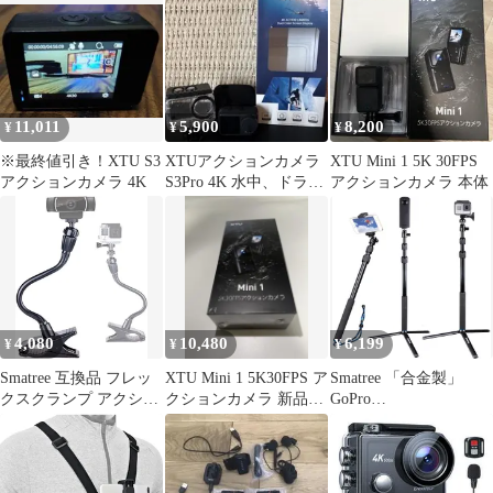
11,011
5,900
8,200
¥
¥
¥
※最終値引き！XTU S3
XTUアクションカメラ
XTU Mini 1 5K 30FPS
アクションカメラ 4K
S3Pro 4K 水中、ドラレ
アクションカメラ 本体
コ ジャンク品
4,080
10,480
6,199
¥
¥
¥
Smatree 互換品 フレッ
XTU Mini 1 5K30FPS ア
Smatree 「合金製」
クスクランプ アクショ
クションカメラ 新品未
GoPro
ンカメラ対応フレキシ
開封
Hero11/10/9/Max/Hero
ブルアームスタンド
8/4/3用自撮り棒 三脚付
(Black)
き DJI Osmo Action3/2、
Crosstour