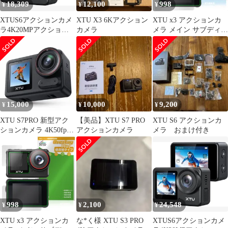
18,309
12,100
998
¥
¥
¥
XTUS6アクションカメ
XTU X3 6Kアクション
XTU x3 アクションカ
ラ4K20MPアクション
カメラ
メラ メイン サブディス
カム
プレイセット 保護 フィ
【AmbarellaH22CPU&S
ルム OverLay Eye
ONYIMX386センサー】
Protector 低反射 ブルー
SuperSmooth手ぶれ補正
ライトカット 反射防止
4
15,000
10,000
9,200
¥
¥
¥
XTU S7PRO 新型アク
【美品】XTU S7 PRO
XTU S6 アクションカ
ションカメラ 4K50fps
アクションカメラ
メラ おまけ付き
4800万画素
998
2,100
24,548
¥
¥
¥
XTU x3 アクションカ
な*く様 XTU S3 PRO
XTUS6アクションカメ