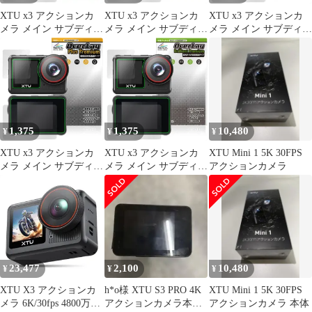
XTU x3 アクションカ
XTU x3 アクションカ
XTU x3 アクションカ
メラ メイン サブディス
メラ メイン サブディス
メラ メイン サブディス
プレイセット 保護 フィ
プレイセット 保護 フィ
プレイセット 保護 フィ
ルム OverLay Absorber
ルム OverLay Absorber
ルム OverLay 9H Plus
低反射 衝撃吸収 ブルー
高光沢 衝撃吸収 高光沢
9H 高硬度 アンチグレ
ライトカット 抗菌
ハードコート 抗菌
ア 反射防止
1,375
1,375
10,480
¥
¥
¥
XTU x3 アクションカ
XTU x3 アクションカ
XTU Mini 1 5K 30FPS
メラ メイン サブディス
メラ メイン サブディス
アクションカメラ
プレイセット 保護 フィ
プレイセット 保護 フィ
ルム OverLay Plus
ルム OverLay Brilliant
Premium アンチグレア
Premium 液晶保護 高光
反射防止 高透過 指紋防
沢 AR 反射低減
止
23,477
2,100
10,480
¥
¥
¥
XTU X3 アクションカ
h*o様 XTU S3 PRO 4K
XTU Mini 1 5K 30FPS
メラ 6K/30fps 4800万画
アクションカメラ本体
アクションカメラ 本体