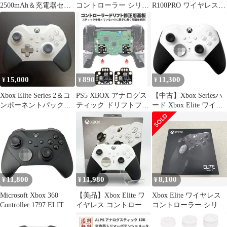
2500mAh＆充電器セッ
コントローラー シリー
R100PRO ワイヤレス
ト】 Xbox One Xbox
ズ 2 ホワイト
アダプター
Series X/S コントローラ
PC/PS4/Nintendo Switch
充電池 ニッケル水素電
コントローラー変換ア
池
ダプター
PS5/PS4/Switch
Pro/Xbox Series
X|S/Xbox One
15,000
890
11,300
¥
¥
¥
X|S/XBOX Elite
Xbox Elite Series 2＆コ
PS5 XBOX アナログス
【中古】Xbox Seriesハ
ンポーネントパック＆
ティック ドリフトフィ
ード Xbox Elite ワイヤ
純正アダプタ
ックスモッド 2個 黒
レス コントローラー
G265
Series 2 Core Edition ホ
ワイト
11,800
11,980
8,100
¥
¥
¥
Microsoft Xbox 360
【美品】Xbox Elite ワ
Xbox Elite ワイヤレス
Controller 1797 ELITE
イヤレス コントローラ
コントローラー シリー
SERIES 2 ワイヤレス
ー シリーズ 2 Core ホワ
ズ 2
コントローラー 中古
イト 4IK-00003