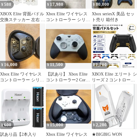
580
17,980
80,000
¥
¥
¥
XBOX Elite 背面パドル
Xbox Elite ワイヤレス
Xbox seriesX 美品 セッ
交換ステッカー 左右 2
コントローラー シリー
ト売り 箱付き
組セット 修理 1個
ズ 2
16,000
11,500
1,780
¥
¥
¥
Xbox Elite ワイヤレス
【訳あり】 Xbox Elite
XBOX Elite エリート シ
コントローラー シリー
コントローラー2 Core
リーズ 2 コントローラ
ズ 2
白
ー 対応 背面パドル ボ
タン 左右 メタル製 交
換用 エリコン2 互換 カ
スタム パーツ 部品 4個
セット G493
600
15,000
2,280
¥
¥
¥
訳あり品【2本入り
Xbox Elite ワイヤレス
★BIGBIG WON