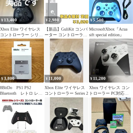
13,400
2,980
5,500
¥
¥
¥
Xbox Elite ワイヤレス
【新品】GuliKit コンバ
MicrosoftXbox『Acua
コントローラー シリー
ーター コントローラー
sift special edition』
ズ 2 xbox
用 ワイヤレス変換アダ
プター
3,800
11,000
11,200
¥
¥
¥
8BitDo PS1 PS2
Xbox Elite ワイヤレス
Xbox ワイヤレス コン
Bluetooth レトロ レシ
コントローラー Series 2
トローラー PC対応
ーバー
Steam対応