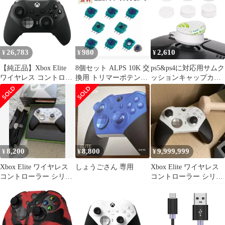
H11515921
26,783
980
2,610
¥
¥
¥
【純正品】Xbox Elite
8個セット ALPS 10K 交
ps5&ps4に対応用サムク
ワイヤレス コントロー
換用 トリマーポテンシ
ッションキャップカバ
ラー シリーズ 2
ョメータ センサ G221
ーサムグリップ三つの
高さ、Xbox Core&Xbox
Oneエリートシリーズ2
ワイヤレスコントロー
ラー用サムスティック
グリップカバー、
Switch Pro 用サムグリ
8,200
8,800
9,999,999
¥
¥
¥
ップ キャップArmor-ホ
ワイト
Xbox Elite ワイヤレス
しょうごさん 専用
Xbox Elite ワイヤレス
コントローラー シリー
コントローラー シリー
ズ2
ズ 2 ホワイト