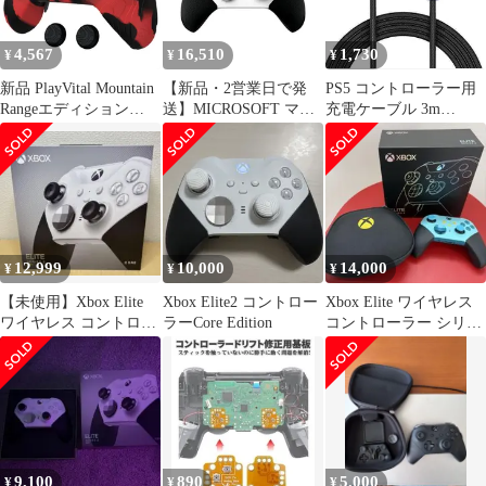
4,567
16,510
1,730
¥
¥
¥
新品 PlayVital Mountain
【新品・2営業日で発
PS5 コントローラー用
Rangeエディション
送】MICROSOFT マイ
充電ケーブル 3m
Xbox Elite Wireless
クロソフト Xbox Elite
SIKAMI USB Type C ケ
Controller Series 2 &
ワイヤレス コントロー
ーブル Xbox Elite ワイ
Elite Series 2 Core対応
ラー シリーズ 2 Core
ヤレス コントローラー
用シリコンカバー、滑
4IK-00003 ホワイト
シリーズ 2 Series 2 充電
り止め加工付き＆サム
コード ケーブル
グリップ付属していま
す-レ
12,999
10,000
14,000
¥
¥
¥
【未使用】Xbox Elite
Xbox Elite2 コントロー
Xbox Elite ワイヤレス
ワイヤレス コントロー
ラーCore Edition
コントローラー シリー
ラー Series2
ズ 2
9,100
890
5,000
¥
¥
¥