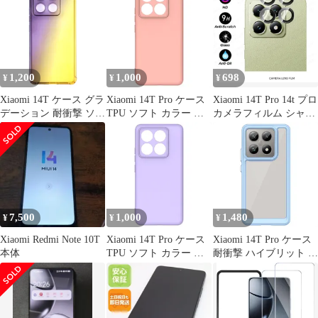
1,200
1,000
698
¥
¥
¥
Xiaomi 14T ケース グラ
Xiaomi 14T Pro ケース
Xiaomi 14T Pro 14t プロ
デーション 耐衝撃 ソフ
TPU ソフト カラー ケ
カメラフィルム シャオ
ト ケース 【Color】ブ
ース 【Color】ピンク
ミ カメラ 保護フィルム
ラック・ゴールド
薄型 強化ガラス 耐衝撃
独立型 露出オーバー防
止 CD合金 レンズ カバ
ー ブラック
7,500
1,000
1,480
¥
¥
¥
Xiaomi Redmi Note 10T
Xiaomi 14T Pro ケース
Xiaomi 14T Pro ケース
本体
TPU ソフト カラー ケ
耐衝撃 ハイブリット ケ
ース 【Color】パープル
ース 【Color】ブルー