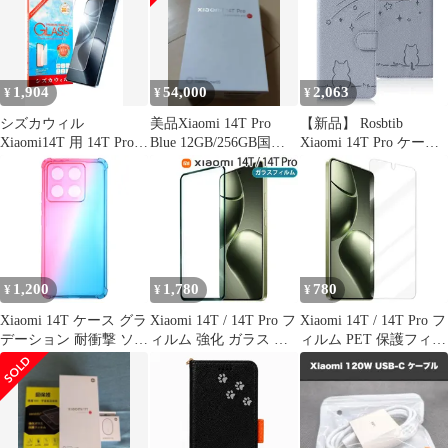
1,904
54,000
2,063
¥
¥
¥
シズカウィル
美品Xiaomi 14T Pro
【新品】 Rosbtib
Xiaomi14T 用 14T Pro
Blue 12GB/256GB国内
Xiaomi 14T Pro ケース
用 ガラスフィルム 強化
版
手帳型 シャオミ 14T
ガラス 保護フィルム フ
Pro ケース 流れ星子猫
ィルム 液晶保護フィル
シャオミ 14T プロ? ケ
ム 1枚入り
ース 可愛い 猫柄 ねこ
シャオミ14T Pro ケー
ス 耐衝撃 Xiaomi 14T
Pro スマホケース 1
1,200
1,780
780
¥
¥
¥
Xiaomi 14T ケース グラ
Xiaomi 14T / 14T Pro フ
Xiaomi 14T / 14T Pro フ
デーション 耐衝撃 ソフ
ィルム 強化 ガラス 全
ィルム PET 保護フィル
ト ケース 【Color】ピ
面保護フィルム
ム 【Color】光沢
ンク・グリーン