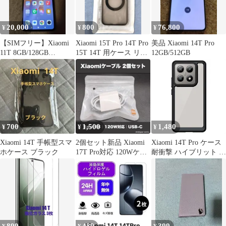
20,000
800
76,800
¥
¥
¥
【SIMフリー】Xiaomi
Xiaomi 15T Pro 14T Pro
美品 Xiaomi 14T Pro
11T 8GB/128GB
15T 14T 用ケース リン
12GB/512GB
Android14
グ付
700
1,500
1,480
¥
¥
¥
Xiaomi 14T 手帳型スマ
2個セット新品 Xiaomi
Xiaomi 14T Pro ケース
ホケース ブラック
17T Pro対応 120Wケー
耐衝撃 ハイブリット ケ
ブル 1m
ース 【Color】ブラック