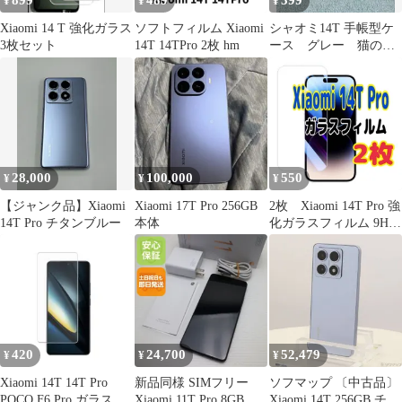
899
489
399
¥
¥
¥
Xiaomi 14 T 強化ガラス
ソフトフィルム Xiaomi
シャオミ14T 手帳型ケ
3枚セット
14T 14TPro 2枚 hm
ース グレー 猫の飾
りつき
28,000
100,000
550
¥
¥
¥
【ジャンク品】Xiaomi
Xiaomi 17T Pro 256GB
2枚 Xiaomi 14T Pro 強
14T Pro チタンブルー
本体
化ガラスフィルム 9H
保護フィルム
420
24,700
52,479
¥
¥
¥
Xiaomi 14T 14T Pro
新品同様 SIMフリー
ソフマップ 〔中古品〕
POCO F6 Pro ガラス
Xiaomi 11T Pro 8GB
Xiaomi 14T 256GB チタ