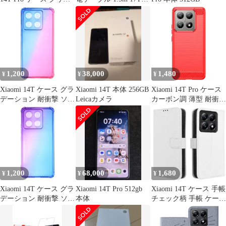
リング付き ストラップ
Pro対応
ホール マグネット 縦横
対応 耐衝撃
1,200
38,000
1,480
¥
¥
¥
Xiaomi 14T ケース グラ
Xiaomi 14T 本体 256GB
Xiaomi 14T Pro ケース
デーション 耐衝撃 ソフ
Leicaカメラ
カーボン調 薄型 耐衝撃
ト ケース 【Color】ブ
ソフト ケース
ルー・ピンク
【Color】レッド
1,200
68,000
1,680
¥
¥
¥
Xiaomi 14T ケース グラ
Xiaomi 14T Pro 512gb
Xiaomi 14T ケース 手帳
デーション 耐衝撃 ソフ
本体
チェック柄 手帳 ケース
ト ケース 【Color】パ
【Color】ホワイト
ープル・ブルー