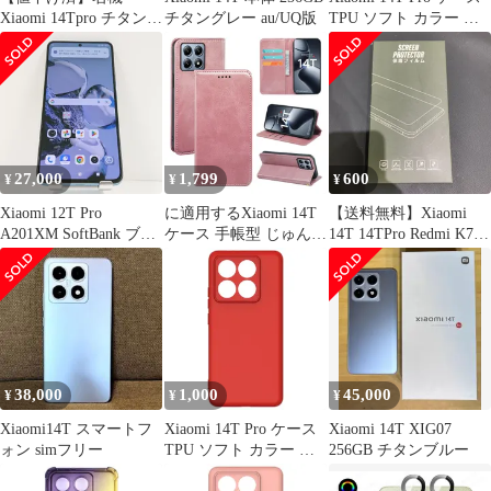
Xiaomi 14Tpro チタング
チタングレー au/UQ版
TPU ソフト カラー ケ
レー 国内版SIMフリー
ース 【Color】ネイビー
27,000
1,799
600
¥
¥
¥
Xiaomi 12T Pro
に適用するXiaomi 14T
【送料無料】Xiaomi
A201XM SoftBank ブル
ケース 手帳型 じゅんし
14T 14TPro Redmi K70
ー 送料無料 本体
ょく 高級PU肌感レザー
Ultra 対応 強化ガラス
c15961
TPUインナーシェル カ
フィルム 3枚セット
ード収納 人気 ストラッ
プホール付き スタンド
機能 マグネット式 手触
りが良い 耐衝撃 耐摩擦
全面保護 (ローズゴー
38,000
1,000
45,000
¥
¥
¥
ルド)
Xiaomi14T スマートフ
Xiaomi 14T Pro ケース
Xiaomi 14T XIG07
ォン simフリー
TPU ソフト カラー ケ
256GB チタンブルー
ース 【Color】レッド