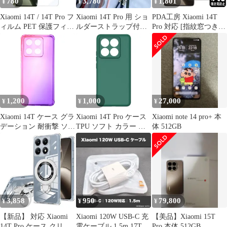
780
3,780
1,801
¥
¥
¥
Xiaomi 14T / 14T Pro フ
Xiaomi 14T Pro 用 ショ
PDA工房 Xiaomi 14T
ィルム PET 保護フィル
ルダーストラップ付き
Pro 対応 [指紋窓つき]
ム 【Color】ブルーライ
レザーウォレットケー
Privacy Shield 保護 フィ
トカット
ス
ルム 覗き見防止 反射低
減 日本製
1,200
1,000
27,000
¥
¥
¥
Xiaomi 14T ケース グラ
Xiaomi 14T Pro ケース
Xiaomi note 14 pro+ 本
デーション 耐衝撃 ソフ
TPU ソフト カラー ケ
体 512GB
ト ケース 【Color】ピ
ース 【Color】グリーン
ンク・パープル
3,858
950
79,800
¥
¥
¥
【新品】 対応 Xiaomi
Xiaomi 120W USB-C 充
【美品】Xiaomi 15T
14T Pro ケース クリア
電ケーブル 1.5m 17T
Pro 本体 512GB