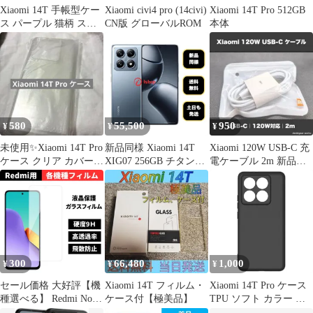
Xiaomi 14T 手帳型ケー
Xiaomi civi4 pro (14civi)
Xiaomi 14T Pro 512GB
ス パープル 猫柄 スタ
CN版 グローバルROM
本体
ンド機能 かわいい
580
55,500
950
¥
¥
¥
未使用✨️Xiaomi 14T Pro
新品同様 Xiaomi 14T
Xiaomi 120W USB-C 充
ケース クリア カバー
XIG07 256GB チタンブ
電ケーブル 2m 新品
TPU
ルー 国内版 SIMフリー
17T Pro対応
送料無料
300
66,480
1,000
¥
¥
¥
セール価格 大好評【機
Xiaomi 14T フィルム・
Xiaomi 14T Pro ケース
種選べる】 Redmi Note
ケース付【極美品】
TPU ソフト カラー ケ
13 Pro 5G 保護フィルム
ース 【Color】ブラック