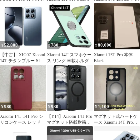
K541
128GB メテオライトグ
ンブルー XIG07 au SIM
レー スマホ 白ロム 本
フリー【377】
体 即日発送 土日祝発送
OK あすつく 05000
52,000
780
80,000
¥
¥
¥
【中古】 XIG07 Xiaomi
Xiaomi 14T スマホケー
Xiaomi 15T Pro 本体
14T チタンブルー SIM
ス リング 車載ホルダー
Black
フリー 本体 au Aランク
ライトシアン カバー
スマホ【送料無料】
xig07bl8mtm
980
980
1,100
¥
¥
¥
Xiaomi 14T 14T Pro シ
【Y14】Xiaomi 14T Pro
マグネット式ハードケ
リコンケース レッド
マグネット搭載耐衝撃
ース Xiaomi 14T Pro
充電対応ケース
Mag Safe対応 黒