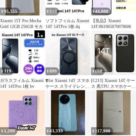
95,555
300
44,800
¥
¥
¥
Xiaomi 15T Pro Mocha
ソフトフィルム Xiaomi
【良品】Xiaomi
Gold 12GB 256GB モカ
14T 14TPro 1枚 dq
14T/861065070078606
319
899
660
¥
¥
¥
ガラスフィルム Xiaomi
❣️for Xiaomi 14T スマホ
[C213] Xiaomi 14T ケー
14T 14TPro 1枚 bv
ケース スライドレンズ
ス 黒TPU スマホケース
Black
耐衝撃 カバー ブラック
マット スマホケース 携
帯 カバー Xiaomi14T
XIG06 シャオミ 14T 携
帯ケース TPU素材 保護
カバー 携帯ケース
1,299
43,333
117,900
¥
¥
¥