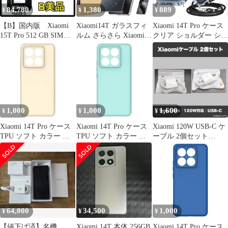
84,780
1,380
889
¥
¥
¥
【B】国内版 Xiaomi
Xiaomi14T ガラスフィ
Xiaomi 14T Pro ケース
15T Pro 512 GB SIMフ
ルム さらさら Xiaomi
クリア ショルダー シャ
リー 本体
14T 保護フィルム シャ
オミ 14T Proスマホケ
オミ 14t フィルム マッ
ース 耐衝撃 人気 かわ
ト 全面保護 強化ガラス
いい ワイヤレス充電対
液晶保護フィルム
応 カバー 首かけ 肩掛
RYECHER
け TPU 薄型 軽量 スト
ラップ付き 取り外し可
能 長さ調整可能（透
1,000
1,000
1,600
¥
¥
¥
明）
Xiaomi 14T Pro ケース
Xiaomi 14T Pro ケース
Xiaomi 120W USB-C ケ
TPU ソフト カラー ケ
TPU ソフト カラー ケ
ーブル 2個セット
ース 【Color】ホワイト
ース 【Color】ミント
1m+1.8m
64,000
34,500
1,000
¥
¥
¥
【値下げ済】名機
Xiaomi 14T 本体 256GB
Xiaomi 14T Pro ケース