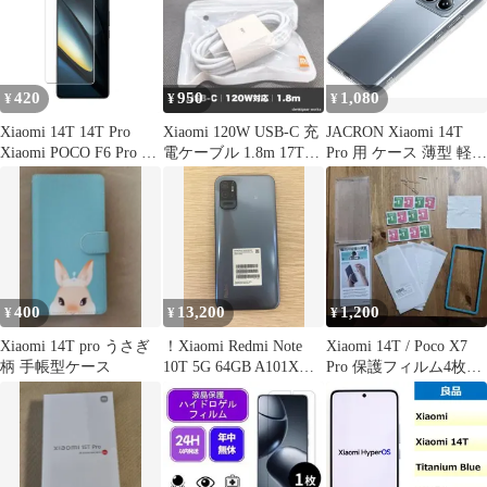
420
950
1,080
¥
¥
¥
Xiaomi 14T 14T Pro
Xiaomi 120W USB-C 充
JACRON Xiaomi 14T
Xiaomi POCO F6 Pro 9H
電ケーブル 1.8m 17T
Pro 用 ケース 薄型 軽量
0.26mm 強化ガラス 液
Pro対応
衝撃吸収 黄ばみなし ワ
晶保護フィルム 2.5D
イヤレス充電対応 スト
K541
ラップホール付き 適応
用 透明 カバー(90M-
DLD-KI278)
400
13,200
1,200
¥
¥
¥
Xiaomi 14T pro うさぎ
！Xiaomi Redmi Note
Xiaomi 14T / Poco X7
柄 手帳型ケース
10T 5G 64GB A101XM
Pro 保護フィルム4枚セ
起動確認済【スマホ・
ット
パソコン1】【5】