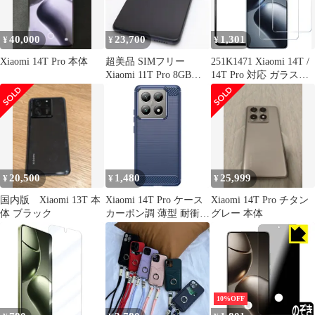
40,000
23,700
1,301
¥
¥
¥
Xiaomi 14T Pro 本体
超美品 SIMフリー
251K1471 Xiaomi 14T /
Xiaomi 11T Pro 8GB
14T Pro 対応 ガラスフ
128GB メテオライトグ
ィルム ２枚入り
レー 本体 即日発送 土
日祝発送OK あすつく
20,500
1,480
25,999
¥
¥
¥
国内版 Xiaomi 13T 本
Xiaomi 14T Pro ケース
Xiaomi 14T Pro チタン
体 ブラック
カーボン調 薄型 耐衝撃
グレー 本体
ソフト ケース
【Color】ネイビー
10%OFF