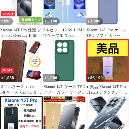
10%OFF
898
1,100
1,000
¥
¥
¥
Xiaomi 14T Pro 保護 フ
2本セット 120W 1.8M L
Xiaomi 14T Pro ケース
ィルム OverLay Brilliant
字ケーブル Xiaomi
TPU ソフト カラー ケ
for シャオミー スマー
Redmi 互換
ース 【Color】グレー
トフォン 液晶保護 指紋
がつきにくい 指紋防止
高光沢
5%OFF
1,050
1,000
86,199
¥
¥
¥
スマホケース xiaomi
Xiaomi 14T ケース TPU
● 美品 Xiaomi 14T Pro
14t ケース xiaomi14t ケ
ソフト カラー ケース
512GB チタングレー
ース xiaomi 14tケース
【Color】グリーン
SIMフリー
カード 収納 スマホケー
ス xiaomi14t スマホカ
バー xiaomi 14t スマホ
ケース xiaomi 14t 手帳
型 ブラウン