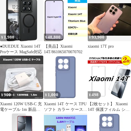
Xiaomi 14T Pro ガラス
フィルム 保護シート 光
沢クリア 硬度9H
1,980
48,800
93,900
¥
¥
¥
●DUEDUE Xiaomi 14T
【美品】Xiaomi
xiaomi 17T pro
Proケース MagSafe対応
14T/861065070070702
900
1,000
498
¥
¥
¥
Xiaomi 120W USB-C 充
Xiaomi 14T ケース TPU
【2枚セット】 Xiaomi
電ケーブル 1m 新品
ソフト カラー ケース
14T 保護フィルム シャ
17T Pro対応
【Color】グレー
オミ14T フィルム ハイ
ドロゲル