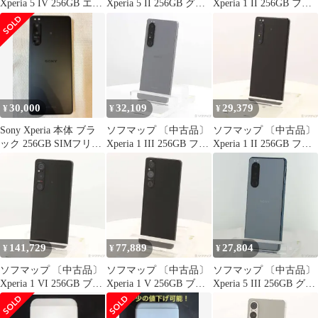
Xperia 5 IV 256GB エク
Xperia 5 II 256GB グレ
Xperia 1 II 256GB フロ
リュホワイト XQ-CQ44
ー XQ-AS42 SIMフリー
ストブラック XQ-AT42
SIMフリー【262】
【349】
SIMフリー【262】
30,000
32,109
29,379
¥
¥
¥
Sony Xperia 本体 ブラ
ソフマップ 〔中古品〕
ソフマップ 〔中古品〕
ック 256GB SIMフリー
Xperia 1 III 256GB フロ
Xperia 1 II 256GB フロ
（1台目）
ストグレー SO-51B
ストブラック XQ-AT42
docomoロック解除SIM
SIMフリー【349】
フリー【368】
141,729
77,889
27,804
¥
¥
¥
ソフマップ 〔中古品〕
ソフマップ 〔中古品〕
ソフマップ 〔中古品〕
Xperia 1 VI 256GB ブラ
Xperia 1 V 256GB ブラ
Xperia 5 III 256GB グリ
ック SO-51E docomo
ック SOG10 au SIMフリ
ーン XQ-BQ42-
SIMフリー【262】
ー【295】
G2JPCX0 SIMフリー