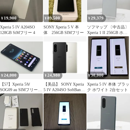
19,900
89,500
29,379
¥
¥
¥
Xperia 5 IV A204SO
SONY Xperia 5 V 本
ソフマップ 〔中古品〕
128GB SiMフリー 4
体 256GB SIMフリー
Xperia 1 II 256GB ホワ
イト XQ-AT42 SIMフリ
ー【352】
24,000
24,980
30,000
¥
¥
¥
【57】Xperia 5Ⅳ
【美品】 SONY Xperia
Xperia 5 IV 本体 ブラッ
SOG09 au SIMフリー
5 IV A204SO SoftBank
ク ホワイト 2台セット
128GB ブラック
版SIMフリー Aランク
BLACK ソニー SONY
本体のみ
白ロム KDDI