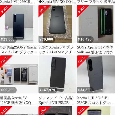
Xperia 1 VII 256GB ス
◆Xperia 5IV XQ-CQ44
フリー ブラック 超美品
レートブラック XQ-
256GB SIMフリー
FS44B1JPCX0 SIMフリ
ー【377】
39,800
79,000
10,490
¥
¥
¥
✨超美品❣️SONY Xperia
SONY Xperia 5 V ブラ
SONY Xperia 5 IV 本体
1-IV 256GB ブラック
ック 256GB SIMフリー
SoftBank版 おまけ付き
✅SIMフリー
66,500
167,979
34,800
¥
¥
¥
極美品 Xperia 5V
ソフマップ 〔中古品〕
Xperia 1 III SO-51B
128GB 楽天版（XQ-
Xperia 1 VII 256GB ス
256GB フロストグレイ
DE44）SIMフリー
レートブラック XQ-
Docomo版 Bランク 本
FS44B1JPCX0 SIMフリ
体 スマホ 中古 アンド