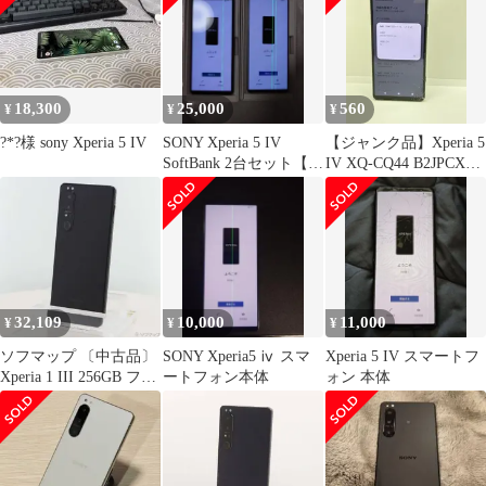
ー【297】
ロイド 送料無料 シムフ
リー android SIMフリー
ドコモ
18,300
25,000
560
¥
¥
¥
?*?様 sony Xperia 5 IV
SONY Xperia 5 IV
【ジャンク品】Xperia 5
SoftBank 2台セット【美
IV XQ-CQ44 B2JPCX0
品ジャンク】
256GB ブラック
32,109
10,000
11,000
¥
¥
¥
ソフマップ 〔中古品〕
SONY Xperia5 ⅳ スマ
Xperia 5 IV スマートフ
Xperia 1 III 256GB フロ
ートフォン本体
ォン 本体
ストブラック SO-51B
docomoロック解除SIM
フリー【276】