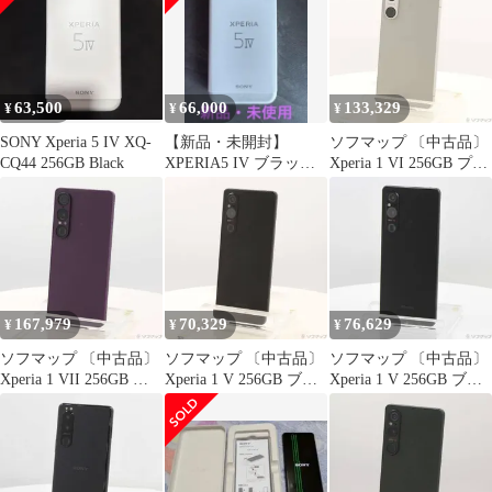
【349】
63,500
66,000
133,329
¥
¥
¥
SONY Xperia 5 IV XQ-
【新品・未開封】
ソフマップ 〔中古品〕
CQ44 256GB Black
XPERIA5 IV ブラック
Xperia 1 VI 256GB プラ
256GB SIMフリー
チナシルバー XQ-EC44
S1JPCX0 SIMフリー
【295】
167,979
70,329
76,629
¥
¥
¥
ソフマップ 〔中古品〕
ソフマップ 〔中古品〕
ソフマップ 〔中古品〕
Xperia 1 VII 256GB オ
Xperia 1 V 256GB ブラ
Xperia 1 V 256GB ブラ
ーキッドパープル SO-
ック SO-51D docomo
ック SO-51D docomo
51F docomo SIMフリー
SIMフリー【258】
SIMフリー【349】
【349】