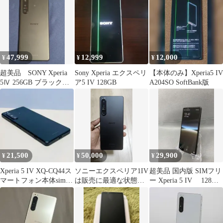
47,999
12,999
12,000
¥
¥
¥
超美品 SONY Xperia
Sony Xperia エクスペリ
【本体のみ】Xperia5 IV
5Ⅳ 256GB ブラック
ア5 IV 128GB
A204SO SoftBank版
SIMフリー
21,500
50,000
29,900
¥
¥
¥
Xperia 5 IV XQ-CQ44ス
ソニーエクスペリア1IV
超美品 国内版 SIMフリ
マートフォン本体simフ
は販売に最適な状態で
ー Xperia 5 IV 128GB
リーA3962
す。
ブラック色