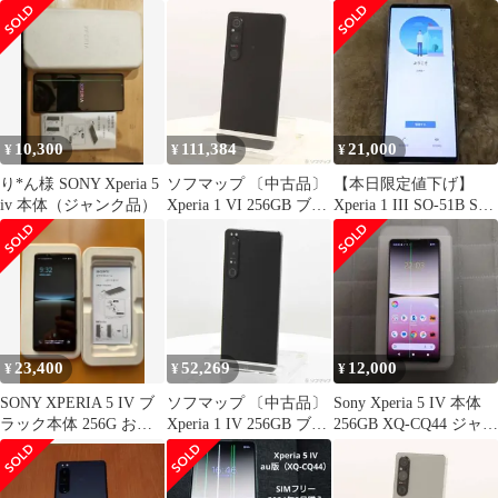
ブラック
10,300
111,384
21,000
¥
¥
¥
り*ん様 SONY Xperia 5
ソフマップ 〔中古品〕
【本日限定値下げ】
iv 本体（ジャンク品）
Xperia 1 VI 256GB ブラ
Xperia 1 III SO-51B SIM
ック SOG13 au SIMフリ
フリー
ー【276】
23,400
52,269
12,000
¥
¥
¥
SONY XPERIA 5 IV ブ
ソフマップ 〔中古品〕
Sony Xperia 5 IV 本体
ラック本体 256G おま
Xperia 1 IV 256GB ブラ
256GB XQ-CQ44 ジャン
け：ガラスフィルム
ック SOG06 au SIMフリ
ク
ー【297】