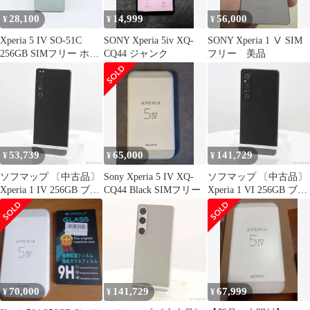
28,100
14,999
56,000
¥
¥
¥
Xperia 5 IV SO-51C
SONY Xperia 5iv XQ-
SONY Xperia 1 Ⅴ SIM
256GB SIMフリー ホワ
CQ44 ジャンク
フリー 美品
イト
53,739
65,000
141,729
¥
¥
¥
ソフマップ 〔中古品〕
Sony Xperia 5 IV XQ-
ソフマップ 〔中古品〕
Xperia 1 IV 256GB ブラ
CQ44 Black SIMフリー
Xperia 1 VI 256GB ブラ
ック SOG06 au SIMフリ
ック SO-51E docomo
ー【368】
SIMフリー【258】
70,000
141,729
67,999
¥
¥
¥