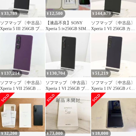
33,789
12,500
144,879
¥
¥
¥
ソフマップ 〔中古品〕
【液晶不良】SONY
ソフマップ 〔中古品〕
Xperia 5 III 256GB ブラ
Xperia 5 iv256GB SIMフ
Xperia 1 VI 256GB カー
ック XQ-BQ42-
リー ジャンク品
キグリーン XQ-EC44
B2JPCX0 SIMフリー
G1JPCX0 SIMフリー
【349】
【198】
137,214
130,704
51,219
¥
¥
¥
ソフマップ 〔中古品〕
ソフマップ 〔中古品〕
ソフマップ 〔中古品〕
Xperia 1 VII 256GB オ
Xperia 1 VI 256GB ブラ
Xperia 1 IV 256GB パー
ーキッドパープル XQ-
ック SO-51E docomo
プル SO-51C docomo
FS44V1JPCX0 SIMフリ
SIMフリー【377】
SIMフリー【276】
ー【262】
32,200
73,000
18,000
¥
¥
¥