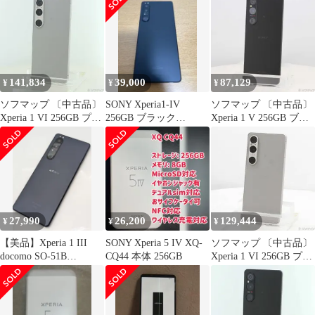
ロック解除SIMフリー
【198】
141,834
39,000
87,129
¥
¥
¥
ソフマップ 〔中古品〕
SONY Xperia1-IV
ソフマップ 〔中古品〕
Xperia 1 VI 256GB プラ
256GB ブラック
Xperia 1 V 256GB ブラ
チナシルバー SO-51E
docomo SIMフリー
ック SO-51D docomo
docomo SIMフリー
SIMフリー【258】
【344】
27,990
26,200
129,444
¥
¥
¥
【美品】Xperia 1 III
SONY Xperia 5 IV XQ-
ソフマップ 〔中古品〕
docomo SO-51B
CQ44 本体 256GB
Xperia 1 VI 256GB プラ
256GB②
チナシルバー SO-51E
docomo SIMフリー
【348】