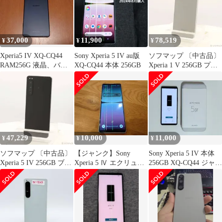
37,000
11,900
78,519
¥
¥
¥
Xperia5 IV XQ-CQ44
Sony Xperia 5 IV au版
ソフマップ 〔中古品〕
RAM256G 液晶、バッ
XQ-CQ44 本体 256GB
Xperia 1 V 256GB プラ
テリー交換済
チナシルバー SO-51D
docomo SIMフリー
【276】
47,229
10,000
11,000
¥
¥
¥
ソフマップ 〔中古品〕
【ジャンク】Sony
Sony Xperia 5 IV 本体
Xperia 5 IV 256GB ブラ
Xperia 5 Ⅳ エクリュホ
256GB XQ-CQ44 ジャン
ック XQ-CQ44-
ワイト
ク品
B2JPCX0 SIMフリー
【344】