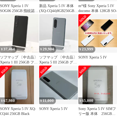
SONY Xperia 1 IV
新品 Xperia 5 IV 本体
m*様 Sony Xperia 5 IV
SOG06 256GB 指紋認証
(XQ-CQ44)8GB256GB
docomo 本体 128GB SO-
不可
Black
37,464
29,904
23,999
¥
¥
¥
ソフマップ 〔中古品〕
ソフマップ 〔中古品〕
SONY Xperia 5 IV
Xperia 1 III 256GB フロ
Xperia 5 III 256GB グリ
ストブラック SOG03 au
ーン XQ-BQ42-
ロック解除SIMフリー
G2JPCX0 SIMフリー
【196】
【377】
67,980
11,000
65,000
¥
¥
¥
SONY Xperia 5 IV XQ-
SONY Xperia 5 IV
Sony Xperia 5 IV SIMフ
CQ44 256GB Black
リー版 本体 256GB