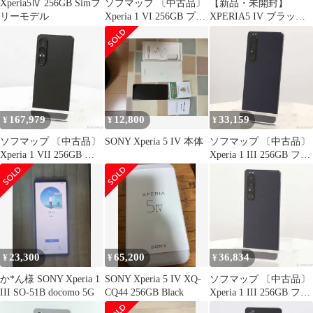
Xperia5Ⅳ 256GB Simフ
ソフマップ 〔中古品〕
【新品・未開封】
リーモデル
Xperia 1 VI 256GB プラ
XPERIA5 IV ブラック
チナシルバー SO-51E
256GB SIMフリー
docomo SIMフリー
【377】
167,979
12,800
33,159
¥
¥
¥
ソフマップ 〔中古品〕
SONY Xperia 5 IV 本体
ソフマップ 〔中古品〕
Xperia 1 VII 256GB ス
Xperia 1 III 256GB フロ
レートブラック XQ-
ストパープル SOG03 au
FS44B1JPCX0 SIMフリ
ロック解除SIMフリー
ー【258】
【297】
23,300
65,200
36,834
¥
¥
¥
か*ん様 SONY Xperia 1
SONY Xperia 5 IV XQ-
ソフマップ 〔中古品〕
III SO-51B docomo 5G
CQ44 256GB Black
Xperia 1 III 256GB フロ
ストパープル SOG03 au