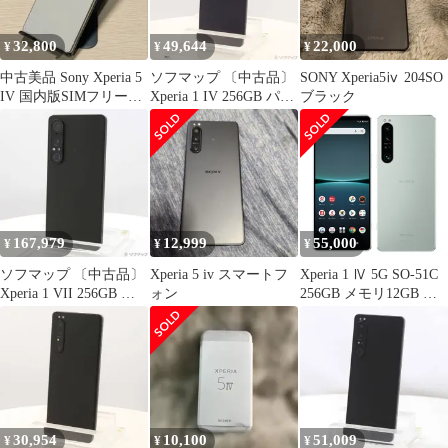
32,800
49,644
22,000
¥
¥
¥
中古美品 Sony Xperia 5
ソフマップ 〔中古品〕
SONY Xperia5ⅳ 204SO
IV 国内版SIMフリー本
Xperia 1 IV 256GB パー
ブラック
体のみ
プル SO-51C docomo
SIMフリー【258】
167,979
12,999
55,000
¥
¥
¥
ソフマップ 〔中古品〕
Xperia 5 iv スマートフ
Xperia 1 Ⅳ 5G SO-51C
Xperia 1 VII 256GB ス
ォン
256GB メモリ12GB リ
レートブラック XQ-
アルタイム瞳AF HDR
FS44B1JPCX0 SIMフリ
ディスプレイ 120Hz 特
ー【368】
典付 docomo版 SIMフリ
ー d14wh-a85z6 クリー
ニング済み 動作確認済
み 保証付き
30,954
10,100
51,009
¥
¥
¥