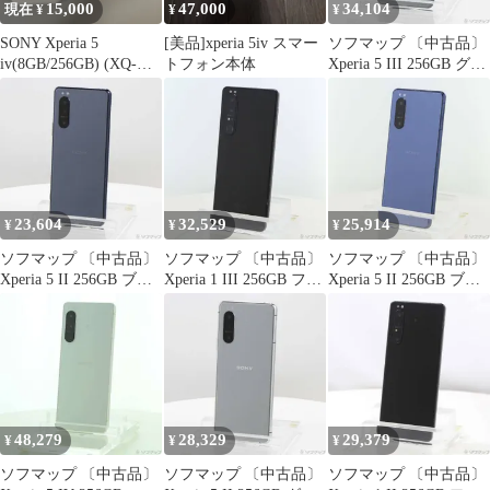
15,000
47,000
34,104
現在 ¥
¥
¥
SONY Xperia 5
[美品]xperia 5iv スマー
ソフマップ 〔中古品〕
iv(8GB/256GB) (XQ-
トフォン本体
Xperia 5 III 256GB グリ
CQ44)
ーン XQ-BQ42-
G2JPCX0 SIMフリー
【352】
23,604
32,529
25,914
¥
¥
¥
ソフマップ 〔中古品〕
ソフマップ 〔中古品〕
ソフマップ 〔中古品〕
Xperia 5 II 256GB ブル
Xperia 1 III 256GB フロ
Xperia 5 II 256GB ブル
ー XQ-AS42 SIMフリー
ストブラック SO-51B
ー XQ-AS42 SIMフリー
【352】
docomoロック解除SIM
【276】
フリー【198】
48,279
28,329
29,379
¥
¥
¥
ソフマップ 〔中古品〕
ソフマップ 〔中古品〕
ソフマップ 〔中古品〕