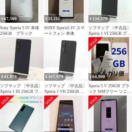
67,500
11,111
134,379
¥
¥
¥
Sony Xperia 5 IV 本体
SONY Xperia5 IV スマ
ソフマップ 〔中古品〕
256GB ブラック
ートフォン 本体
Xperia 1 VI 256GB ブラ
ック A401SO Softbank
SIMフリー【348】
41,979
167,979
64,900
¥
¥
¥
ソフマップ 〔中古品〕
ソフマップ 〔中古品〕
Xperia 5 V 256GB ブラ
Xperia 1 III 256GB フロ
Xperia 1 VII 256GB ス
ック SIMフリー ソニー
ストパープル SOG03 au
レートブラック XQ-
ストア購入 箱付
ロック解除SIMフリー
FS44B1JPCX0 SIMフリ
【295】
ー【262】