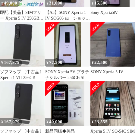
49,800
31,000
15,500
¥
¥
¥
即配【美品】SIMフリ
【A3】SONY Xperia 1
Sony Xperia5Ⅳ
ー Xperia 5 IV 256GB
IV SOG06 au ショップ
XQ-CQ44 グリーン電池
展示品
良好 送料無料
167,979
77,500
22,500
¥
¥
¥
ソフマップ 〔中古品〕
SONY Xperia 5V プラチ
SONY Xperia 5 IV
Xperia 1 VII 256GB ス
ナシルバー 256GB SIM
レートブラック XQ-
フリー版
FS44B1JPCX0 SIMフリ
ー【251】
167,979
40,000
23,555
¥
¥
¥
ソフマップ 〔中古品〕
新品同様◆美品
Xperia 5 IV SO-54C SIM