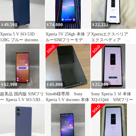
49,500
74,000
22,222
¥
¥
¥
Xperia 5 V SO-53D
Xperia 5V 256gb 本体 ブ
Xperiaエクスペリア
128G ブルー docomo版
ルーSIMフリーモデ
エクスペディア
外観Cランク 訳あり ヤ
ル XQ-DE44
10Ⅴ 5 スマホ 黒ブ
ケあり SIMフリー エ
ラック
クスペリア Android ス
マホ 本体
62,900
45,000
25,000
¥
¥
¥
超美品 国内版 SIMフリ
Sim46様専用 Sony
Sony Xperia 5 Ⅵ 本体
ー Xperia 5 V SO-53D
Xperia 5 V docomo 本体
XQ-CQ44 SIMフリー
128GB