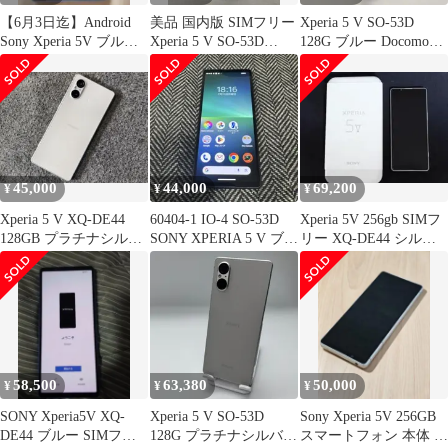
【6月3日迄】Android
美品 国内版 SIMフリー
Xperia 5 V SO-53D
Sony Xperia 5V ブルー
Xperia 5 V SO-53D
128G ブルー Docomo版
本体
128GB
Aランク スマホ 本体
Android エクスペリア
45,000
44,000
69,200
¥
¥
¥
Xperia 5 V XQ-DE44
60404-1 IO-4 SO-53D
Xperia 5V 256gb SIMフ
128GB プラチナシルバ
SONY XPERIA 5 V ブラ
リー XQ-DE44 シルバ
ー
ック
ー 本体
58,500
63,380
50,000
¥
¥
¥
SONY Xperia5V XQ-
Xperia 5 V SO-53D
Sony Xperia 5V 256GB
DE44 ブルー SIMフリ
128G プラチナシルバー
スマートフォン 本体 ホ