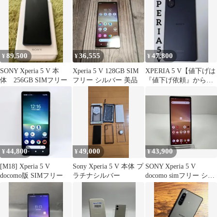
89,500
36,555
47,800
¥
¥
¥
SONY Xperia 5 V 本
Xperia 5 V 128GB SIM
XPERIA 5 V【値下げは
体 256GB SIMフリー
フリー シルバー 美品
『値下げ依頼』からの
み受付】
44,800
49,000
43,900
¥
¥
¥
[M18] Xperia 5 V
Sony Xperia 5 V 本体 プ
SONY Xperia 5 V
docomo版 SIMフリー
ラチナシルバー
docomo simフリー シル
バー