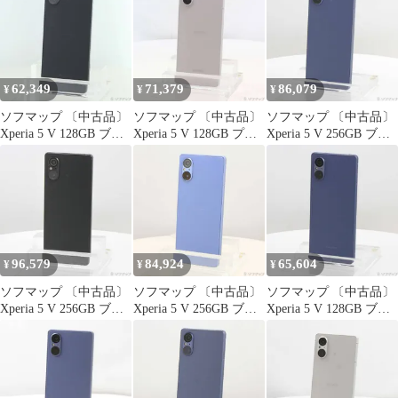
ア ソニー・エリクソン
【377】
D069609-スマートホン
スマートフォン スマホ
携帯電話 白ロム 本体
格安
62,349
71,379
86,079
¥
¥
¥
ソフマップ 〔中古品〕
ソフマップ 〔中古品〕
ソフマップ 〔中古品〕
Xperia 5 V 128GB ブラ
Xperia 5 V 128GB プラ
Xperia 5 V 256GB ブル
ック SO-53D docomo
チナシルバー SO-53D
ー XQ-DE44 SIMフリー
SIMフリー【368】
docomo SIMフリー
【368】
【258】
96,579
84,924
65,604
¥
¥
¥
ソフマップ 〔中古品〕
ソフマップ 〔中古品〕
ソフマップ 〔中古品〕
Xperia 5 V 256GB ブラ
Xperia 5 V 256GB ブル
Xperia 5 V 128GB ブル
ック XQ-DE44 SIMフリ
ー XQ-DE44 SIMフリー
ー SO-53D docomo SIM
ー【349】
【349】
フリー【368】