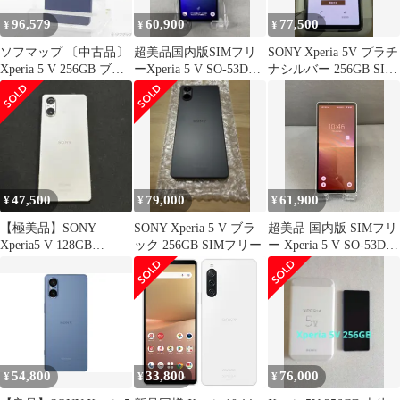
96,579
60,900
77,500
¥
¥
¥
ソフマップ 〔中古品〕
超美品国内版SIMフリ
SONY Xperia 5V プラチ
Xperia 5 V 256GB ブル
ーXperia 5 V SO-53D
ナシルバー 256GB SIM
ー XQ-DE44 SIMフリー
128GBブルー色
フリー版
【198】
47,500
79,000
61,900
¥
¥
¥
【極美品】SONY
SONY Xperia 5 V ブラ
超美品 国内版 SIMフリ
Xperia5 V 128GB
ック 256GB SIMフリー
ー Xperia 5 V SO-53D
Docomo SIMフリー
128GB プラチナシルバ
ー色
54,800
33,800
76,000
¥
¥
¥