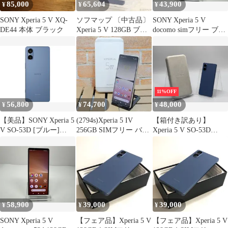
85,000
65,604
43,900
¥
¥
¥
SONY Xperia 5 V XQ-
ソフマップ 〔中古品〕
SONY Xperia 5 V
DE44 本体 ブラック
Xperia 5 V 128GB ブル
docomo simフリー ブラ
ー SO-53D docomo SIM
ック
フリー【349】
11%OFF
56,800
74,700
48,000
¥
¥
¥
【美品】SONY Xperia 5
(2794s)Xperia 5 IV
【箱付き訳あり】
V SO-53D [ブルー]
256GB SIMフリー バッ
Xperia 5 V SO-53D
docomo Aランク
テリ良好◎
8+128GB ブルー SIMフ
リー 白ロム
58,900
39,000
39,000
¥
¥
¥
SONY Xperia 5 V
【フェア品】Xperia 5 V
【フェア品】Xperia 5 V