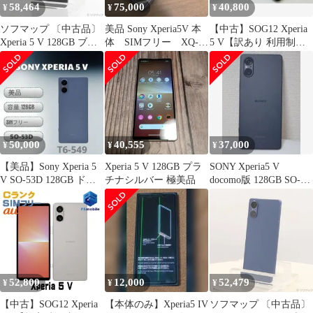
58,464
75,000
40,800
¥
¥
¥
ソフマップ 〔中古品〕
美品 Sony Xperia5V 本
【中古】SOG12 Xperia
Xperia 5 V 128GB ブラ
体 SIMフリー XQ-
5 V【訳あり 利用制限
ック SO-53D docomo
DE44
○】 SIMフリー プラチ
SIMフリー【349】
ナシルバー au エーユー
エクスペリア ソニー・
エリクソン D186171-ス
マートホン スマートフ
ォン スマホ 携帯電話
白ロム 本体 格安
50,000
40,555
37,000
¥
¥
¥
【美品】Sony Xperia 5
Xperia 5 V 128GB プラ
SONY Xperia5 V
V SO-53D 128GB ドコ
チナシルバー 極美品
docomo版 128GB SO-
モ ブルー
53D ブラック
52,800
12,000
52,479
¥
¥
¥
【中古】SOG12 Xperia
【本体のみ】Xperia5 IV
ソフマップ 〔中古品〕