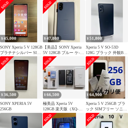
ースマートフォン
Andorid スマホ SIMフ
ワイト
リー Aランク
45,000
47,800
51,800
¥
¥
¥
SONY Xperia 5 V 128GB
【美品】SONY Xperia
Xperia 5 V SO-53D
プラチナシルバー SIM
5V 128GB ブルー ケ-
128G ブラック 外観Bラ
フリー
ス、フィルム付
ンク docomo版 訳あり
液晶ヤケあり SIMフリ
ー エクスペリア
Android スマホ 本体
36,500
66,500
64,900
¥
¥
¥
SONY XPERIA 5V
極美品 Xperia 5V
Xperia 5 V 256GB ブラ
256GB
128GB 楽天版（XQ-
ック SIMフリー ソニー
DE44）SIMフリー
ストア購入 箱付