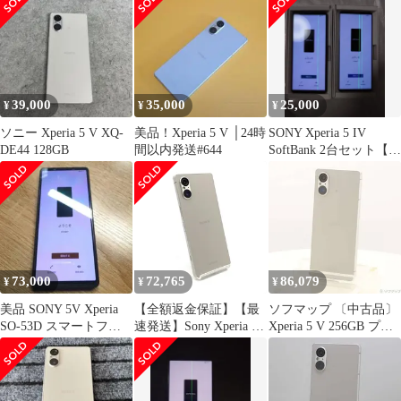
39,000
35,000
25,000
¥
¥
¥
ソニー Xperia 5 V XQ-
美品！Xperia 5 V │24時
SONY Xperia 5 IV
DE44 128GB
間以内発送#644
SoftBank 2台セット【美
品ジャンク】
73,000
72,765
86,079
¥
¥
¥
美品 SONY 5V Xperia
【全額返金保証】【最
ソフマップ 〔中古品〕
SO-53D スマートフォ
速発送】Sony Xperia 5
Xperia 5 V 256GB プラ
ン本体
V 256GB ホワイト 白ロ
チナシルバー XQ-DE44
ム 美品 動作確認済
S2JPCX0 SIMフリー
【349】