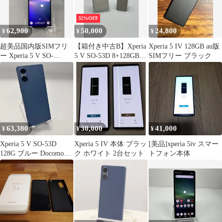
32%OFF
62,900
50,000
24,800
¥
¥
¥
超美品国内版SIMフリ
【箱付き中古B】Xperia
Xperia 5 IV 128GB au版
ー Xperia 5 V SO-
5 V SO-53D 8+128GB
SIMフリー ブラック
53D128GB ブルー色
プラチナシルバー SIM
フリー 白ロム
63,380
30,000
41,000
¥
¥
¥
Xperia 5 V SO-53D
Xperia 5 IV 本体 ブラッ
[美品]xperia 5iv スマー
128G ブルー Docomo
ク ホワイト 2台セット
トフォン本体
版 Andorid スマホ
SIMフリー Aランク