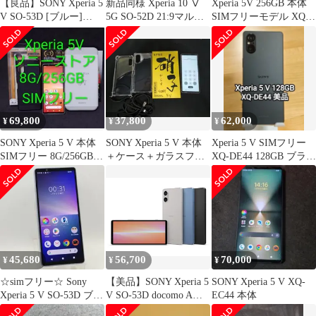
【良品】SONY Xperia 5
新品同様 Xperia 10 Ⅴ
Xperia 5V 256GB 本体
V SO-53D [ブルー]
5G SO-52D 21:9マルチ
SIMフリーモデル XQ-
docomo Bランク
ウィンドウ 大容量バッ
DE44 ブルー
テリー ハイレゾ イヤホ
ンジャック 特典付
docomo版 SIMフリー
dx105wh-s45z5 クリー
ニング済み 動作確認済
み 保証付き
69,800
37,800
62,000
¥
¥
¥
SONY Xperia 5 V 本体
SONY Xperia 5 V 本体
Xperia 5 V SIMフリー
SIMフリー 8G/256GB
＋ケース＋ガラスフィ
XQ-DE44 128GB ブラッ
付属品多数
ルム
ク
45,680
56,700
70,000
¥
¥
¥
☆simフリー☆ Sony
【美品】SONY Xperia 5
SONY Xperia 5 V XQ-
Xperia 5 V SO-53D ブル
V SO-53D docomo Aラ
EC44 本体
ー
ンク