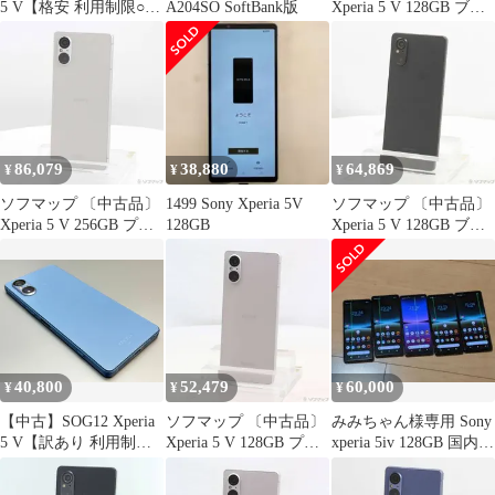
5 V【格安 利用制限○】
A204SO SoftBank版
Xperia 5 V 128GB ブル
SIMフリー プラチナシ
ー SO-53D docomo SIM
ルバー au エーユー エ
フリー【377】
クスペリア ソニー・エ
リクソン 216614-スマ
ートホン スマートフォ
ン スマホ 携帯電話 白
ロム 本体 格安
86,079
38,880
64,869
¥
¥
¥
ソフマップ 〔中古品〕
1499 Sony Xperia 5V
ソフマップ 〔中古品〕
Xperia 5 V 256GB プラ
128GB
Xperia 5 V 128GB ブラ
チナシルバー XQ-DE44
ック SO-53D docomo
S2JPCX0 SIMフリー
SIMフリー【349】
【198】
40,800
52,479
60,000
¥
¥
¥
【中古】SOG12 Xperia
ソフマップ 〔中古品〕
みみちゃん様専用 Sony
5 V【訳あり 利用制限
Xperia 5 V 128GB プラ
xperia 5iv 128GB 国内版
○】 SIMフリー ブルー
チナシルバー SO-53D
5台セット
au エーユー エクスペリ
docomo SIMフリー