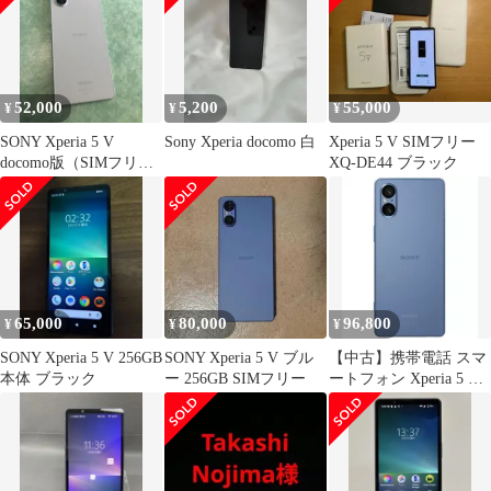
52,000
5,200
55,000
¥
¥
¥
SONY Xperia 5 V
Sony Xperia docomo 白
Xperia 5 V SIMフリー
docomo版（SIMフリ
XQ-DE44 ブラック
ー） 本体
65,000
80,000
96,800
¥
¥
¥
SONY Xperia 5 V 256GB
SONY Xperia 5 V ブル
【中古】携帯電話 スマ
本体 ブラック
ー 256GB SIMフリー
ートフォン Xperia 5 V
8GB/256GB (SIMフリ
ー/ブルー) [XQ-DE44]