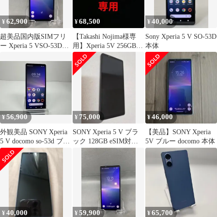
62,900
68,500
40,000
¥
¥
¥
超美品国内版SIMフリ
【Takashi Nojima様専
Sony Xperia 5 V SO-53D
ー Xperia 5 VSO-53D
用】Xperia 5V 256GB
本体
128GB ブルー色
シムフリー
56,900
75,000
46,000
¥
¥
¥
外観美品 SONY Xperia
SONY Xperia 5 V ブラ
【美品】SONY Xperia
5 V docomo so-53d ブル
ック 128GB eSIM対
5V ブルー docomo 本体
ー
応 未使用品
40,000
59,900
65,700
¥
¥
¥