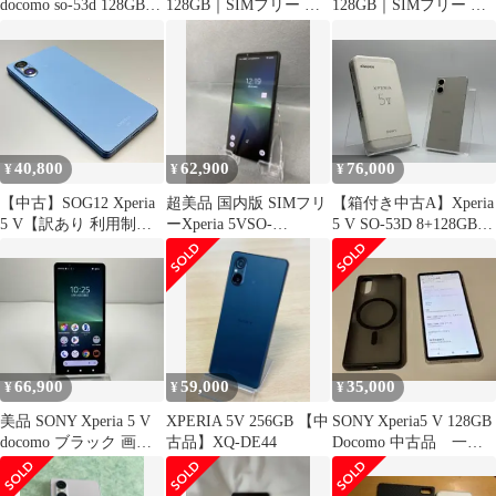
docomo so-53d 128GB
128GB｜SIMフリー ｜
128GB｜SIMフリー ｜
シルバー
SO-53D
SO-53D
40,800
62,900
76,000
¥
¥
¥
【中古】SOG12 Xperia
超美品 国内版 SIMフリ
【箱付き中古A】Xperia
5 V【訳あり 利用制限
ーXperia 5VSO-
5 V SO-53D 8+128GB
○】 SIMフリー ブルー
53D128GB ブラック色
プラチナシルバー SIM
au エーユー エクスペリ
フリー 白ロム
ア ソニー・エリクソン
D214403-スマートホン
スマートフォン スマホ
携帯電話 白ロム 本体
格安
66,900
59,000
35,000
¥
¥
¥
美品 SONY Xperia 5 V
XPERIA 5V 256GB 【中
SONY Xperia5 V 128GB
docomo ブラック 画面
古品】XQ-DE44
Docomo 中古品 一部
不良なし
破損あり