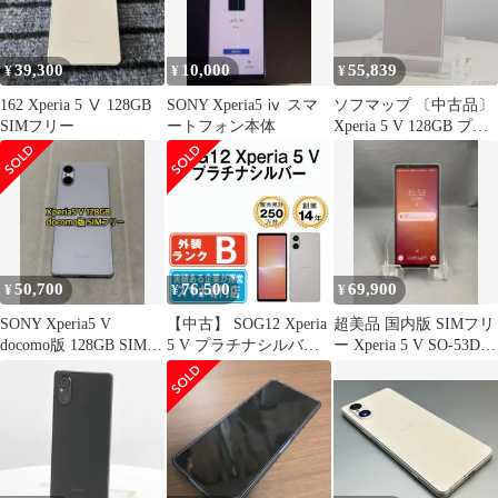
39,300
10,000
55,839
¥
¥
¥
162 Xperia 5 Ⅴ 128GB
SONY Xperia5 ⅳ スマ
ソフマップ 〔中古品〕
SIMフリー
ートフォン本体
Xperia 5 V 128GB プラ
チナシルバー SO-53D
docomo SIMフリー
【377】
50,700
76,500
69,900
¥
¥
¥
SONY Xperia5 V
【中古】 SOG12 Xperia
超美品 国内版 SIMフリ
docomo版 128GB SIMフ
5 V プラチナシルバー
ー Xperia 5 V SO-53D
リー
SIMフリー 本体 au スマ
128GB
ホ ソニー エクスぺリア
【送料無料】
sog12sv7mtm