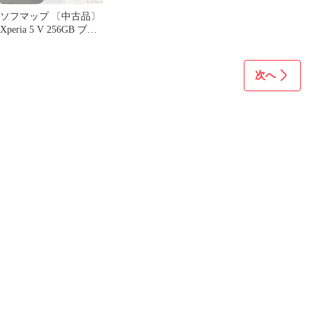
ソフマップ 〔中古品〕
Xperia 5 V 256GB ブル
ー XQ-DE44 SIMフリー
【262】
次へ