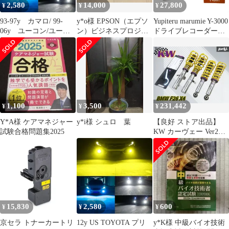
2,580
14,000
27,800
¥
¥
¥
93-97y カマロ/ 99-
y*o様 EPSON（エプソ
Yupiteru marumie Y-3000
06y ユーコン/ユーコ
ン）ビジネスプロジェ
ドライブレコーダー
ンXL、タホ、シルバラ
クター EB-1776W
OP-VMU01 駐車記録用
ード/ 01-06y ユーコン
オプション付き 未使用
デナリ/ 00-06y サバー
未開封 H11491413
バン/ 92-96y ブロンコ
車検対応 爆光
CSP3570LEDチップ搭
載 880 LED フォグラン
1,100
3,500
231,442
¥
¥
¥
プ ポン付け
Y*A様 ケアマネジャー
y*i様 シュロ 葉
【良好 ストア出品】
試験合格問題集2025
KW カーヴェー Ver2
BMW F26 X4 ネジ式 車
高調 サス ショック 1台
分 2001036L 1001036R
電子制御式ダンパー無
し 棚Y-3
15,830
2,580
600
¥
¥
¥
京セラ トナーカートリ
12y US TOYOTA プリ
y*K様 中級バイオ技術