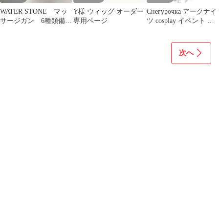
WATER STONE マッ
Y様 ウィッグ オーダー
Снегyрочка アークナイ
サージガン 6種類備品
専用ページ
ツ cosplay イベント コ
ケース付き 250509-2Y
スプレ ウィッグ+ネッ
ト新品
次へ