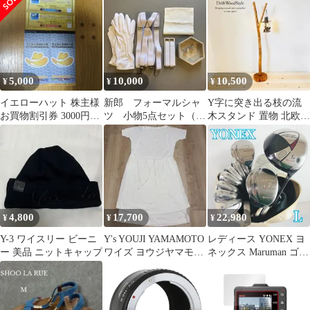
DR6 168
ク M
5,000
10,000
10,500
¥
¥
¥
イエローハット 株主様
新郎 フォーマルシャ
Y字に突き出る枝の流
お買物割引券 3000円分
ツ 小物5点セット（小
木スタンド 置物 北欧
✖️2セット 合計6000円
物のみなら3000円！）
照明 ランタン N126
分
4,800
17,700
22,980
¥
¥
¥
Y-3 ワイスリー ビーニ
Y's YOUJI YAMAMOTO
レディース YONEX ヨ
ー 美品 ニットキャップ
ワイズ ヨウジヤマモト
ネックス Maruman ゴル
カットソー 9
フクラブセット ゴルフ
セット クラブセット 初
心者 入門 右利き パタ
ー付 安価 85Y-73