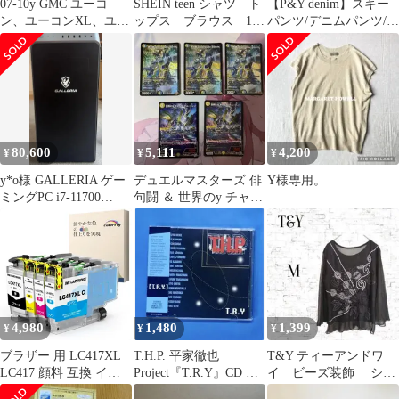
07-10y GMC ユーコ
SHEIN teen シャツ ト
【P&Y denim】スキー
ン、ユーコンXL、ユー
ップス ブラウス 12-
パンツ/デニムパンツ/ス
コンデナリ、ユーコン
13Y おしゃれ
リム/Sサイズ
デナリXL/ 07-10y キャ
デラックエスカレード
（デイライト用） 車検
対応 爆光 CSP3570LED
チップ搭載 H16/5202
LED フォグランプ ポン
80,600
5,111
4,200
¥
¥
¥
付け アメ車
y*o様 GALLERIA ゲー
デュエルマスターズ 俳
Y様専用。
ミングPC i7-11700
句闘 ＆ 世界のy チャク
RTX3070
ラ・デル・フィン 5枚
セット
4,980
1,480
1,399
¥
¥
¥
ブラザー 用 LC417XL
T.H.P. 平家徹也
T&Y ティーアンドワ
LC417 顔料 互換 イン
Project『T.R.Y』CD 河
イ ビーズ装飾 シア
ク Brother 4色セット
野啓三 種子田健
ー トップス ブラッ