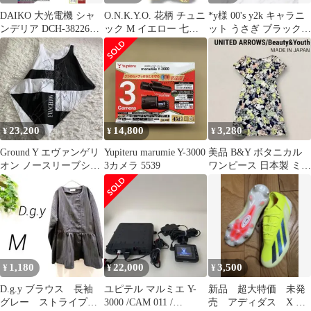
DAIKO 大光電機 シャ
O.N.K.Y.O. 花柄 チュニ
ㅤ*y様 00's y2k キャラニ
ンデリア DCH-38226Y
ック M イエロー 七分
ット うさぎ ブラック
LED
袖 総柄 7-780
スケートボード パン
23,200
14,800
3,280
¥
¥
¥
Ground Y エヴァンゲリ
Yupiteru marumie Y-3000
美品 B&Y ボタニカル
オン ノースリーブシャ
3カメラ 5539
ワンピース 日本製 ミデ
ツ
ィ丈 花柄 ユナイテッド
アローズ
1,180
22,000
3,500
¥
¥
¥
D.g.y ブラウス 長袖
ユピテル マルミエ Y-
新品 超大特価 未発
グレー ストライプ
3000 /CAM 011 /
売 アディダス X ク