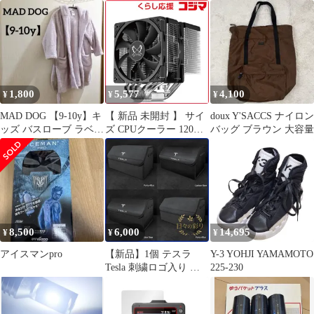
ペプラム チュニック
MB4000 フルセット
レイジーファスト エリ
ート SG Y
1,800
5,577
4,100
¥
¥
¥
MAD DOG 【9-10y】キ
【 新品 未開封 】 サイ
doux Y'SACCS ナイロン
ッズ バスローブ ラベン
ズ CPUクーラー 120mm
バッグ ブラウン 大容量
ダー シンプル 無地
ファン
2(1700/1200/1156/1155/1
151/1150/2011/2011(V3)/
2066・AM4 /AM5)
SCFM-3000 未使用 送料
無料
8,500
6,000
14,695
¥
¥
¥
アイスマンpro
【新品】1個 テスラ
Y-3 YOHJI YAMAMOTO
Tesla 刺繍ロゴ入り 折
225-230
り畳み 大容量 車載トラ
ンク収納ボックス 全車
種対応可能 ボックス多