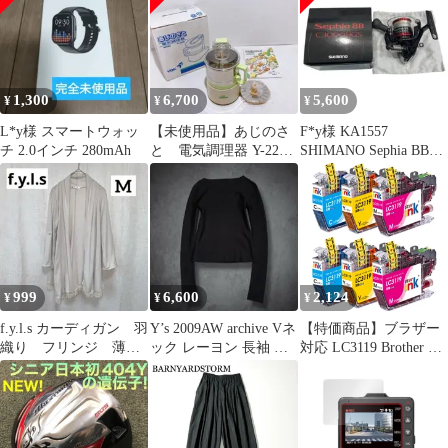
1,300
6,700
5,600
¥
¥
¥
L*y様 スマートウォッ
【未使用品】あじのさ
F*y様 KA1557
チ 2.0インチ 280mAh
と 電気調理器 Y-2200
SHIMANO Sephia BB
フードプロセッサー
C3000HGS
999
6,600
2,124
¥
¥
¥
f.y.l.s カーディガン 羽
Y’s 2009AW archive Vネ
【特価商品】ブラザー
織り フリンジ 薄手
ック レーヨン 長袖 ニ
対応 LC3119 Brother 互
カーディガン M
ット y2k
換インク 6本セット
（2C/2M/2Y） LC3119
LC3117 互換インクカー
トリッジ MFC-
J6980CDW MFC-