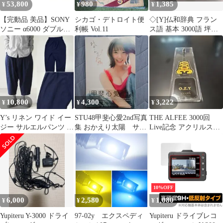
53,800
980
1,385
¥
¥
¥
【完動品 美品】SONY
シカゴ・デトロイト便
◇[Y]仏和辞典 フラン
ソニー α6000 ダブルズ
利帳 Vol.11
ス語 基本 3000語 坪井
ームレンズキット
大学書林 1971
ILCE-6000 ミラーレス
一眼 E PZ 16-50mm
F3.5-5.6 OSS + E 55-
210mm F4.5-6.3 OSS シ
ルバー ILCE-6000Y 返
金保証
10,800
4,300
3,222
¥
¥
¥
Y’s リネン ワイド イー
STU48甲斐心愛2nd写真
THE ALFEE 3000回
ジー サルエルパンツ イ
集 おかえり太陽 サイ
Live記念 アクリルスタ
ンバーテッドタック 千
ン入
ンド
鳥格子
10%OFF
6,000
2,580
1,080
¥
¥
¥
Yupiteru Y-3000 ドライ
97-02y エクスペディ
Yupiteru ドライブレコ