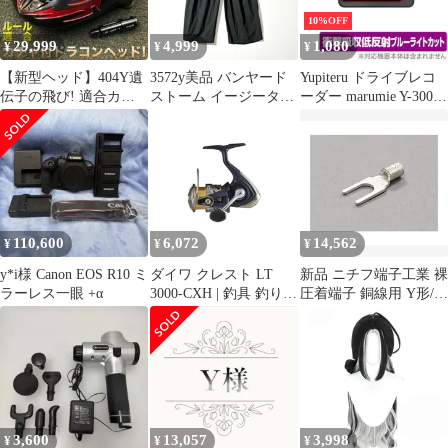
J6580CDW 大容量 残量
10%OFF
表示機能 個包装 starink
29,999
4,999
1,080
¥
¥
¥
製
【新型ヘッド】404Y遺
3572y美品 バンヤード
Yupiteru ドライブレコ
伝子の飛び! 適合カチ
ストーム イージータタ
ーダー marumie Y-3000 /
ャ付ファイヤー マキシ
ックワイドパンツ 黒 S
Z-300 保護 フィルム
マックス誕生
綿
OverLay Absorber for ユ
ピテル マルミエ Y-3000
Z-300 衝撃吸収 ブルー
ライトカット
110,600
6,072
14,562
¥
¥
¥
y*i様 Canon EOS R10 ミ
ダイワ クレスト LT
新品 ニチフ端子工業 裸
ラーレス一眼 +α
3000-CXH | 釣具 釣り
圧着端子 銅線用 Y形/先
フィッシング
開形 3000個入 1.25Y-
3.5-3000PCS
3,600
13,057
3,998
¥
¥
¥