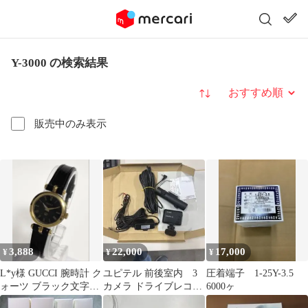
Y-3000 の検索結果
並び替え
販売中のみ表示
3,888
22,000
17,000
¥
¥
¥
L*y様 GUCCI 腕時計 ク
ユピテル 前後室内 3
圧着端子 1-25Y-3.5
ォーツ ブラック文字盤
カメラ ドライブレコー
6000ヶ
ゴールドカラー 不動
ダー Y-3000 yupiteru