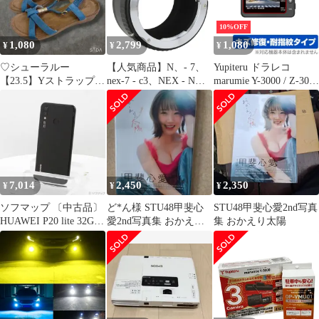
10%OFF
1,080
2,799
1,080
¥
¥
¥
♡シューラルー
【人気商品】N、- 7、
Yupiteru ドラレコ
【23.5】Yストラップサ
nex-7 - c3、NEX - N、
marumie Y-3000 / Z-300
ンダル ウェッジソール
NEX 5 - NEX、NEX
保護 フィルム OverLay
ふかふか
NEXなど、α f3、a6300
Magic for ユピテル マル
Sony・EマウントNEX
ミエ Y-3000 Z-300 キズ
カメラα CYマウントレ
修復 耐指紋 防指紋
ンズに適用 C/Y a6000、
a5000、a3500、a3000、
nex-vg1
7,014
2,450
2,350
¥
¥
¥
ソフマップ 〔中古品〕
ど*ん様 STU48甲斐心
STU48甲斐心愛2nd写真
HUAWEI P20 lite 32GB
愛2nd写真集 おかえり
集 おかえり太陽
ミッドナイトブラック
太陽
HWSDA2
Y!mobile【348】