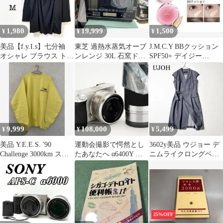
PSE認証
1,980
19,999
1,500
¥
¥
¥
美品【f.y.I.s】七分袖
東芝 過熱水蒸気オーブ
J.M.C.Y BBクッション
オシャレ ブラウス トッ
ンレンジ 30L 石窯ドー
SPF50+ デイジー
プス ブラック Mサイズ
ム 300℃ 2段調理 ER-
(LC02)
SD3000(W) グランホワ
イト フラットテーブル
2021年製@Y倉
9,999
108,000
5,499
¥
¥
¥
美品 Y.E.E.S. '90
運動会撮影で愕然とし
3602y美品 ウジョー デ
Challenge 3000km スウ
たあなたへ α6400Y ダ
ニムライクロングベス
ェット
ブルズーム SONY 747
ト 紺
25%OFF