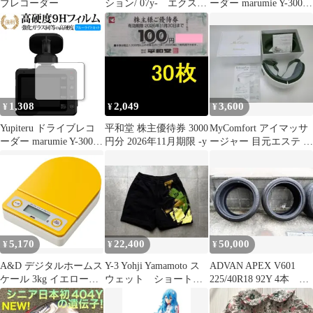
ブレコーダー
ション/ 07y- エクスペ
ーダー marumie Y-3000 /
ディション/ 95-01y エ
Z-300 保護 フィルム
クスプローラー/ 94-
OverLay 9H Plus for ユ
04y マスタング/
ピテル マルミエ Y-3000
92y- トーラス 車検対
Z-300 高硬度 低反射
応 爆光 CSP3570LEDチ
ップ搭載 880 LED フォ
グランプ ポン付け
1,308
2,049
3,600
¥
¥
¥
Yupiteru ドライブレコ
平和堂 株主優待券 3000
MyComfort アイマッサ
ーダー marumie Y-3000
円分 2026年11月期限 -y
ージャー 目元エステ 温
Z-300 保護 フィルム 強
め機能 250407-9Y
化ガラス と 同等の 高
硬度9H ブルーライトカ
ット クリア光沢タイプ
改訂版
5,170
22,400
50,000
¥
¥
¥
A&D デジタルホームス
Y-3 Yohji Yamamoto ス
ADVAN APEX V601
ケール 3kg イエロー
ウェット ショートパ
225/40R18 92Y 4本 残
UH-3202-Y ≪ひょう
ンツ 新品未使用
溝多
量:3000g 最小表