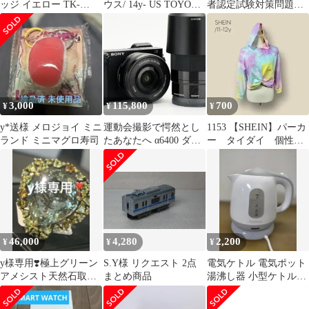
ッジ イエロー TK-
ウス/ 14y- US TOYOTA
者認定試験対策問題集
5241Y 1個
タンドラ/ 10y シボレー
(2023年12月試験対応
カマロ 車検対応 爆光
版)
CSP3570LEDチップ搭
載 H16/5202 LED フォ
グランプ ポン付け アメ
車
3,000
115,800
700
¥
¥
¥
y*送様 メロジョイ ミニ
運動会撮影で愕然とし
1153 【SHEIN】パーカ
ランド ミニマグロ寿司
たあなたへ α6400 ダブ
ー タイダイ 個性
ルズーム SONY 100
的 パステルカラー
11~12Y
46,000
4,280
2,200
¥
¥
¥
y様専用❣️極上グリーン
S.Y様 リクエスト 2点
電気ケトル 電気ポット
アメシスト天然石取り
まとめ商品
湯沸し器 小型ケトル
巻きリング15号
KTK-300 250324-5Y