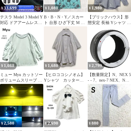
33,699
1,080
1,980
¥
¥
¥
テスラ Model 3 Model Y
B・B・N・Y／スカー
【ブリックハウス】形
対応 ドアアームレスト
ト 台形 ひざ下丈 M マ
態安定 長袖 Yシャツ ス
ライト LED ABS製 車
リン柄 総柄 ミントグリ
トライプ ネイビー 紺
内アクセントパーツ 無
ーン
M-84
加工取付
1,088
1,680
2,799
¥
¥
¥
ミュー Myu カットソー
【ヒロココシノオム】
【数量限定】N、NEX 5
ボリュームスリーブ ミ
Yシャツ カッターシ
- - 7、nex-7 NEX、NEX
ント グリーン フリー
ャツ 半袖 グレー
N、- NEXなど、α c3、
ピンストライプ 美品
NEX Sony・Eマウント
NEXカメラα CYマウン
トレンズに適用 - C/Y
f3、a6300 Yashica
a6000、a5000、a3500、
a3000
2,580
2,690
880
¥
¥
¥