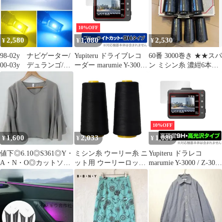
機能折りたたみ式テー
ルボックス モデル3 Y S
X t101gb
10%OFF
2,580
1,080
2,530
¥
¥
¥
98-02y ナビゲーター/
Yupiteru ドライブレコ
60番 3000巻き ★★スパ
00-03y デュランゴ/
ーダー marumie Y-3000 /
ン ミシン糸 濃紺6本
92y- エコノライン/
Z-300 保護 フィルム
送料込み
00-04y ダコタ/ 01-
OverLay Eye Protector
04y エスケープ 車検
9H for ユピテル マルミ
対応 爆光 CSP3570LED
エ Y-3000 Z-300 ブルー
チップ搭載 880 LED フ
ライトカット
ォグランプ ポン付け ア
10%OFF
メ車 US
1,600
2,033
1,080
¥
¥
¥
値下◎6.10◎S361◎Y・
ミシン糸 ウーリー糸 ニ
Yupiteru ドラレコ
A・N・O◎カットソー
ット用 ウーリーロック
marumie Y-3000 / Z-300
◎グレー系
ミシン糸 伸縮性 3000Y
保護 フィルム OverLay
巻き 2個セット たっぷ
9H Brilliant for ユピテ
り (黒)
ル マルミエ Y-3000 Z-
300 高硬度 高光沢