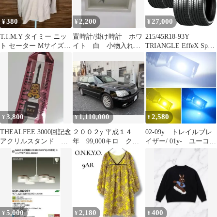
380
2,200
27,000
¥
¥
¥
T.I.M.Y タイミー ニッ
置時計/掛け時計 ホワ
215/45R18-93Y
ト セーター Mサイズ
イト 白 小物入れ
TRIANGLE EffeX Sport
長袖 ベージュ
インテリア 250609-7Y
TH202【タイヤ4本セッ
ト】 たいや 2154518
215/45/18 トライアング
ルタイヤ サマータイヤ
夏タイヤ 標準タイヤ ノ
ーマルタイヤ 低燃費タ
イヤ
3,800
1,110,000
2,580
¥
¥
¥
THEALFEE 3000回記念
２００２y 平成１４
02-09y トレイルブレ
アクリルスタンド オ
年 99,000キロ クラ
イザー/ 01y- ユーコン
マケ2026春の銀テ1本
ウンエステートワゴ
デナリ/ 02-06y エスカ
ン アスリートＧ
レード/ 02-06y アバラ
ンチ/ 97-04y コルベッ
ト/ 車検対応 爆光
CSP3570LEDチップ搭
載 880 LED フォグラン
プ ポン付け アメ車 US
5,000
2,180
400
¥
¥
¥