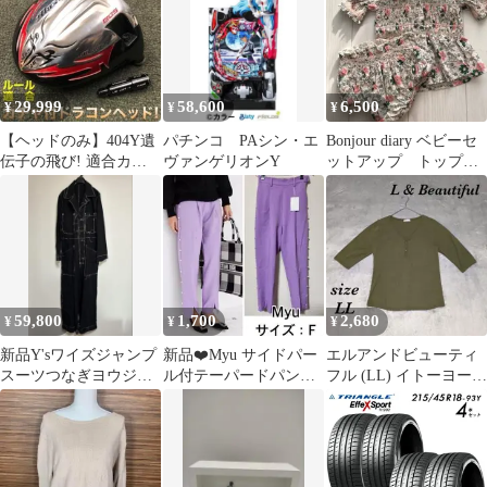
示:0.1g(0.5~100g)/1g(2~
3000g)≫★ 0b2af1fa
29,999
58,600
6,500
¥
¥
¥
【ヘッドのみ】404Y遺
パチンコ PAシン・エ
Bonjour diary ベビーセ
伝子の飛び! 適合カチ
ヴァンゲリオンY
ットアップ トップス
ャ付ファイヤー マキシ
2yブルマ6m セット
マックス誕生
59,800
1,700
2,680
¥
¥
¥
新品Y'sワイズジャンプ
新品❤️Myu サイドパー
エルアンドビューティ
スーツつなぎヨウジヤ
ル付テーパードパン
フル (LL) イトーヨーカ
マモトyoujiyamamoto
ツ ミュー
堂 Yヘンリーネック 七
分袖