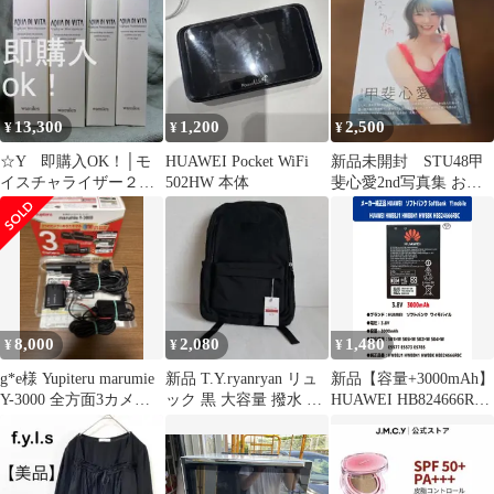
品
13,300
1,200
2,500
¥
¥
¥
☆Y 即購入OK！│モ
HUAWEI Pocket WiFi
新品未開封 STU48甲
イスチャライザー２＆
502HW 本体
斐心愛2nd写真集 おか
ナリッシュメント２
えり太陽
8,000
2,080
1,480
¥
¥
¥
g*e様 Yupiteru marumie
新品 T.Y.ryanryan リュ
新品【容量+3000mAh】
Y-3000 全方面3カメラ
ック 黒 大容量 撥水 PC
HUAWEI HB824666RBC
ドライブ
収納 男女兼
ソフトバンク Softbank
Y!mobile 505HW
504HW リチュウム電池
バッテリーパック 3.8V