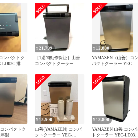
21,799
12,800
¥
¥
Nコンパクトク
［1週間動作保証］山善
YAMAZEN（山善）コ
-LD03C 排熱
コンパクトクーラー
パクトクーラー YEC-
・説明書付
PTZ-ECLD03C
LD03C 排熱ダクト
15,500
13,800
¥
¥
N コンパクトク
山善(YAMAZEN) コンパ
YAMAZEN 山善 コンパ
2年製
クトクーラー YEC-
トクーラー YEC-LD03C