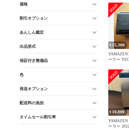
価格
割引オプション
あんしん鑑定
15,300
¥
出品形式
YAMAZE
ーラー YEC
保証付き整備品
ダクト・箱
色
発送オプション
配送料の負担
10,000
¥
タイムセール割引率
YAMAZE
ーラー 202