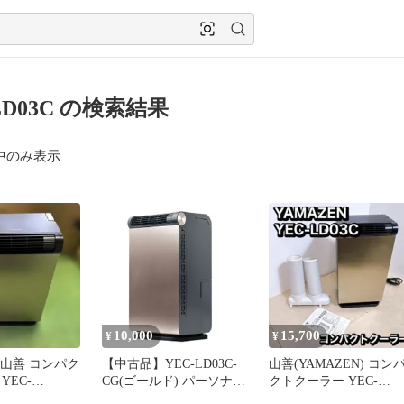
LD03C の検索結果
中のみ表示
10,000
15,700
¥
¥
N 山善 コンパク
【中古品】YEC-LD03C-
山善(YAMAZEN) コン
YEC-
CG(ゴールド) パーソナル
クトクーラー YEC-
クーラー 排熱ダクト付
LD03C(CG)