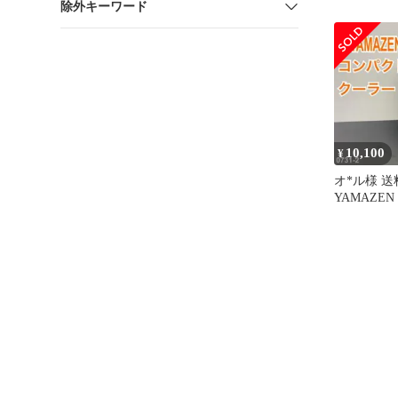
除外キーワード
10,100
¥
オ*ル様 
YAMAZE
ーラー 202