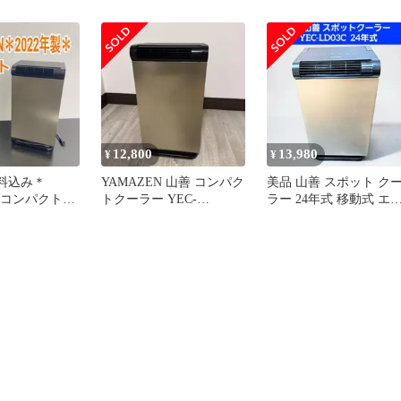
LD03C(CG)
2022年製 中古 良好
S11475242
12,800
13,980
¥
¥
送料込み＊
YAMAZEN 山善 コンパク
美品 山善 スポット ク
N コンパクトク
トクーラー YEC-
ラー 24年式 移動式 エ
2年製＊0731-
LD03C(CG)
コン YEC-LD03C