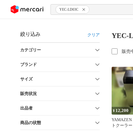
ンツにスキップ
YEC-LD03C
絞り込み
YEC-
クリア
カテゴリー
販売
ブランド
サイズ
販売状況
出品者
12,200
¥
YAMAZE
商品の状態
トクーラー 
LD03C(CG)