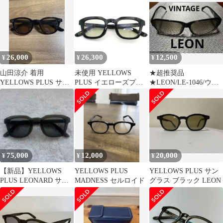
26,000
26,300
12,500
¥
¥
¥
山田涼介 着用
未使用 YELLOWS
★超推奨品
YELLOWS PLUS サン
PLUS イエローズプラ
★LEON/LE-1046/ウェ
グラス ブラック LEON
ス サングラス
リントン/サングラス/ダ
LEONARD 日本製 レオ
ークブラウン
ナード ウェリントン
565 goose gray 54000558
75,000
12,000
20,000
¥
¥
¥
【新品】YELLOWS
YELLOWS PLUS
YELLOWS PLUS サン
PLUS LEONARD サン
MADNESS セルロイド
グラス ブラック LEON
グラス