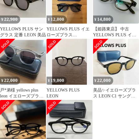
22,900
12,000
14,800
¥
¥
¥
YELLOWS PLUS サン
YELLOWS PLUS イエ
【姫路東店】 中古
グラス 定番 LEON 美品
ローズプラス
YELLOWS PLUS イエ
MADNESS 鯖江 極美品
ローズプラス メガネ
LEON ｻｲｽﾞ:48□22
【116】
22,000
19,000
22,000
¥
¥
¥
戸*弟様 yellows plus
YELLOWS PLUS
美品✨イエローズプラ
leon イエローズプラ
LEON
ス LEON C1 サングラ
ス レオン
ス イエローレンズ
ケース付き