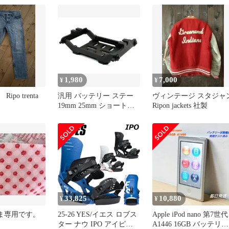
1,980
7,000
¥
¥
po trenta
汎用 バッテリー ステー
ヴィンテージ スタジャ
19mm 25mm ショート
Ripon jackets 社製
LiPo ラジドリ
33,825
10,880
¥
¥
eさま専用です。
25-26 YES/イエス ロブス
Apple iPod nano 第7世代
ター ナウ IPO アイピー
A1446 16GB バッテリー