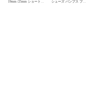
19mm /25mm ショート
シューズ パンプス プラ
LiPo ラジドリ
ットフォーム London Rag
Ryeson Buckle Strap
s
Platform Classic SlipOn
Tan タン