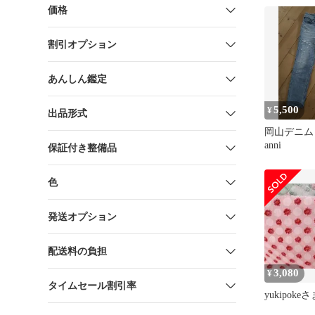
価格
割引オプション
あんしん鑑定
5,500
¥
出品形式
岡山デニム Ri
anni
保証付き整備品
色
発送オプション
配送料の負担
3,080
¥
タイムセール割引率
yukipok