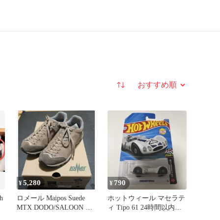
並び替え
5,280
790
¥
¥
h
ロメール Maipos Suede
ホットウィール マセラテ
MTX DODO/SALOON 防
ィ Tipo 61 24時間以内発
水
送