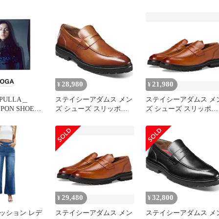
オー メンズ レディース
良好
ビンディング バインディ
ング スノーボード 2026
28,980
21,980
¥
¥
PULLA＿
ステイシーアダムス メン
ステイシーアダムス メ
IPON SHOES
ズ シューズ スリッポ
ズ シューズ スリッポ
ニーカー
ン・ローファー Stacy
ン・ローファー Stacy
Adams Hayes Mens Moc
Adams Hayes Penny Slip
Toe Penny SlipOn Loafers
Tan タン
Tan タン
29,480
32,800
¥
¥
ッション レデ
ステイシーアダムス メン
ステイシーアダムス メ