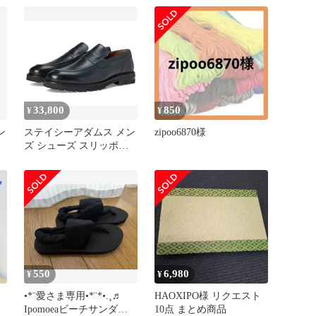
33,800
850
¥
¥
ン
ステイシーアダムス メン
zipoo6870様
ズ シューズ スリッポ
ン・ローファー Stacy
Adams Hayes Penny
SlipOnavy ネイビー
550
6,980
¥
¥
•*¨愛さま専用•*¨*•.¸♬︎
HAOXIPO様 リクエスト
Ipomoeaビーチサンダル
10点 まとめ商品