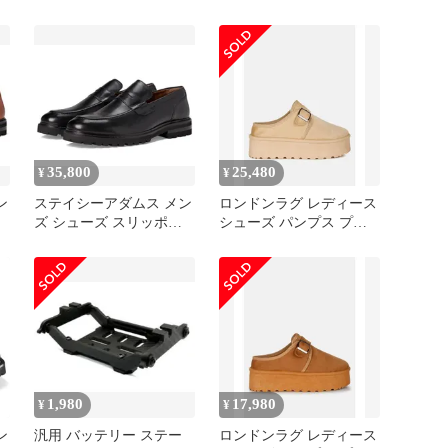
ブラック
35,800
25,480
¥
¥
ン
ステイシーアダムス メン
ロンドンラグ レディース
ズ シューズ スリッポ
シューズ パンプス プラ
ン・ローファー Stacy
ットフォーム London Rag
On
Adams Hayes Penny SlipOn
Ryeson Buckle Strap
Black ブラック
Platform Classic SlipOn
Beige ベージュ
1,980
17,980
¥
¥
ン
汎用 バッテリー ステー
ロンドンラグ レディース