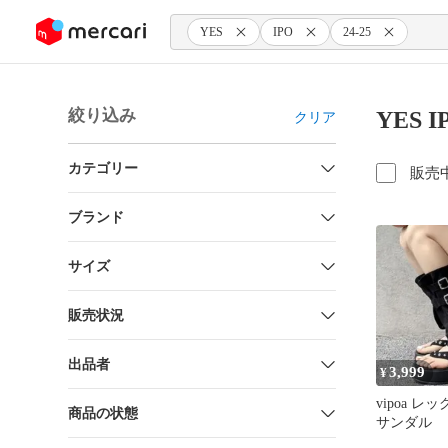
ンツにスキップ
YES
IPO
24-25
絞り込み
YES 
クリア
カテゴリー
販売
ブランド
サイズ
販売状況
出品者
3,999
¥
vipoa 
商品の状態
サンダル