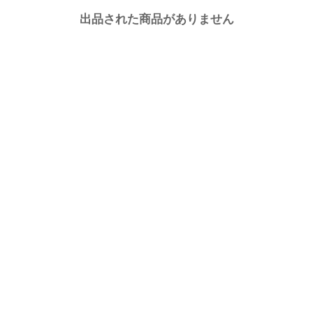
出品された商品がありません