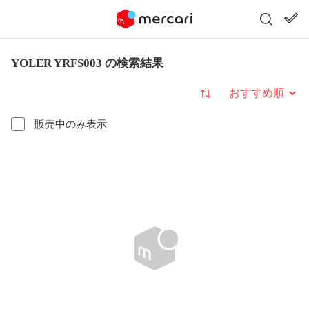
YOLER YRFS003 の検索結果
並び替え
販売中のみ表示