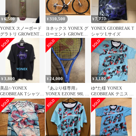
6,500
310,500
7,777
¥
¥
¥
YONEX スノーボード
ヨネックス YONEX グ
YONEX GEOBREAK T
グラトリ GROWENT
ローエント GROWENT
シャツ Lサイズ
152
2023年モデル Sサイズ
シマノ 105 R7020 11S
カーボン ロードバイク
【芦屋店】
3,800
24,000
3,100
¥
¥
¥
美品✨YONEX
『あぷり様専用』
ゆ*た様 YONEX
GEOBREAK Tシャツ
YONEX EZONE 98L G2
GEOBREAK テニス T
ブラック パープル L
カスタムフィットロン
シャツ
グ