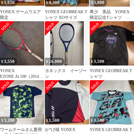
5,650
4,300
3,800
¥
¥
¥
YONEX ゲームウエア
YONEX GEOBREAK T
希少 美品 YONEX
限定
シャツ XOサイズ
限定記念Tシャツ
GEOBREAK Tシャツ M
サイズ
3,550
26,000
3,500
¥
¥
¥
YONEX
ヨネックス イーゾー
YONEX GEOBREAK T
EZONE Ai 100（2014年
ン
シャツ
限定カラーモデル）G2
3,200
1,500
3,500
¥
¥
¥
ワームテールさん愛用
か*げ様 YONEX
YONEX GEOBREAK T