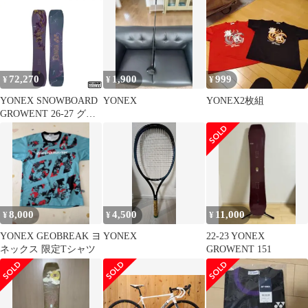
72,270
1,900
999
¥
¥
¥
YONEX SNOWBOARD
YONEX
YONEX2枚組
GROWENT 26-27 グラ
トリ ヨネックス スノ
ーボード グロウエン
ト 最強特典 全国送
料無料 チューン無
料 2027 正規品 保証
書付【予約 2026年11月
順次発送予定】
8,000
4,500
11,000
¥
¥
¥
YONEX GEOBREAK ヨ
YONEX
22-23 YONEX
ネックス 限定Tシャツ
GROWENT 151