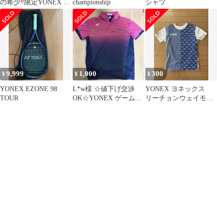
の希少‼️限定YONEX T
championship
シャツ
シャツ
9,999
1,000
300
¥
¥
¥
YONEX EZONE 98
L*w様 ☆値下げ交渉
YONEX ヨネックス
TOUR
OK☆YONEX ゲームシ
リーチョンウェイモデ
ャツ 襟付き
ル ホワイトウェア
S