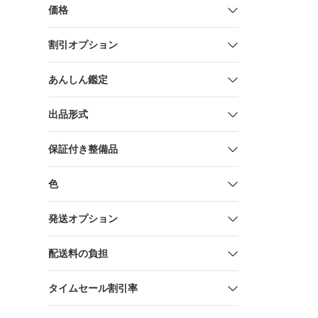
行38×高さ9
価格
70kg /36
き コンパク
割引オプション
トドア ピ
ンプ用 座れ
り 運動会 
あんしん鑑定
ハンドル傾
出品形式
保証付き整備品
色
発送オプション
配送料の負担
タイムセール割引率