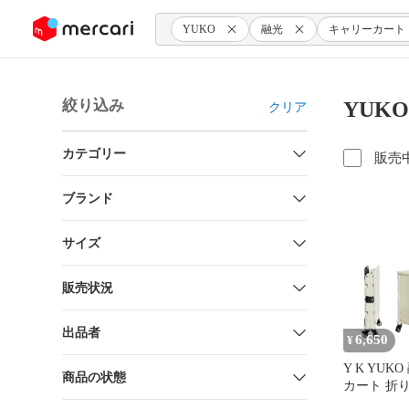
ンツにスキップ
YUKO
融光
キャリーカート
絞り込み
YUK
クリア
カテゴリー
販売
ブランド
サイズ
販売状況
出品者
6,650
¥
Y K YUK
商品の状態
カート 折
ッピングカー