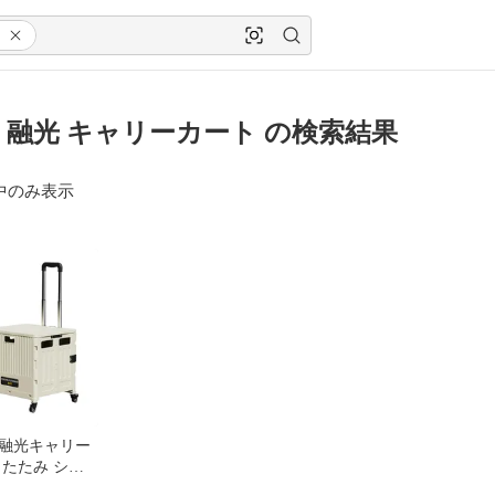
O 融光 キャリーカート の検索結果
中のみ表示
O 融光キャリー
りたたみ ショ
ト 幅42×奥