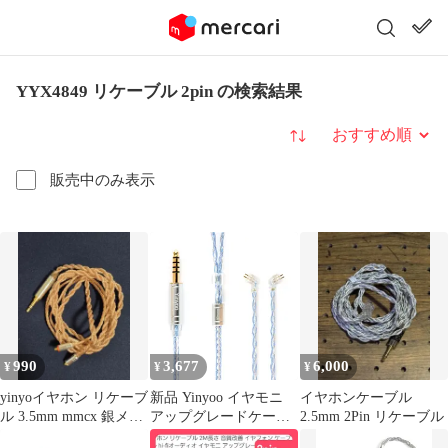
YYX4849 リケーブル 2pin の検索結果
並び替え
販売中のみ表示
990
3,677
6,000
¥
¥
¥
yinyoイヤホン リケーブ
新品 Yinyoo イヤモニ
イヤホンケーブル
ル 3.5mm mmcx 銀メッ
アップグレードケーブ
2.5mm 2Pin リケーブル
キ線
ル 2pin TFZ 4.4mm