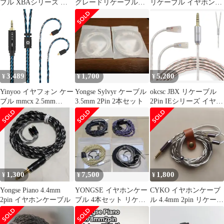
ブル XBAシリーズ ケ
グレードリケーブル
リケーブル イヤホンケ
ーブル イヤホンケーブ
YYX4849MMCX 4.4mm
ーブル
ル 4芯 OFC Sony(ソニ
ー)用 専用プラグ XBA-
Z5/N3/N1/A3/A2/H3/H2/
300などに適合する
3.5mm
3,489
1,700
5,280
¥
¥
¥
Yinyoo イヤフォン ケー
Yongse Sylvyr ケーブル
okcsc JBX リケーブル
ブル mmcx 2.5mm
3.5mm 2Pin 2本セット
2Pin IEシリーズ イヤホ
KBEAR ST16 KBX4991
ンケーブル IEピン 4芯
5N 単結晶銅銀メッキ
OFC SENNHEISER用
16芯 イヤホン リケーブ
IE80S/IE80/IE8などに
ル バランス ヘッドフォ
適合する( IE専用,
ン 交換用ケーブル hi-fi
4.4mm)
オーディオ イヤモニ ア
ップグレードケーブル
1,300
7,500
1,800
¥
¥
¥
（黒青・mmc
Yongse Piano 4.4mm
YONGSE イヤホンケー
CYKO イヤホンケーブ
2pin イヤホンケーブル
ブル 4本セット リケー
ル 4.4mm 2pin リケーブ
ブル 2Pin 4.4mm
ル