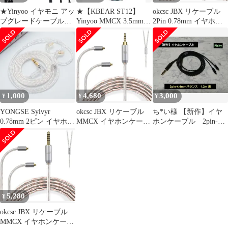
★Yinyoo イヤモニ アッ
★【KBEAR ST12】
okcsc JBX リケーブル
プグレードケーブル
Yinyoo MMCX 3.5mmリ
2Pin 0.78mm イヤホン
mmcx 4.4mm YYX4778
ケーブル イヤホンケー
ケーブル 4芯 OFC KZ
銀メッキ線 16芯ヘッド
ブル8本14芯銀メッキ
用
フォン 交換用ケーブル
Litz 22 AWG標準で生産
BA10/AS10/ZS10/ZSR/
5極 バランス イヤホン
3.5mmイヤホンアップ
などに適合する( カス
リケーブル hi-fiオーデ
グレード イヤフォン交
タムIEM2ピン, 2.5mm)
ィオ イヤフォン ケーブ
換 （黒青・
ル (mmcx4.4ｍｍ, ブラ
mmcx3.5mmプラグ）
1,000
4,680
3,000
¥
¥
¥
ック)
YONGSE Sylvyr
okcsc JBX リケーブル
ち*い様 【新作】イヤ
0.78mm 2ピン イヤホン
MMCX イヤホンケーブ
ホンケーブル 2pin-
ケーブル 3.5mm
ル 4芯 OFC SEシリーズ
4.4mmバランス 黒
用 Shure用 JVC用
1.2m
SE215/SE535/HA-
FX850/HA-FX1100/HA-
FD02などに適合する(
MMCXコネクタ,
2.5mm)
5,280
¥
okcsc JBX リケーブル
MMCX イヤホンケーブ