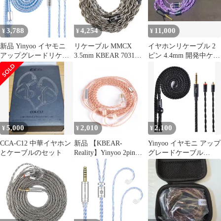
ス イヤホン リケーブル
hi-fiオーディオ イヤフ
ォン ケーブル z1r/
3,788
4,254
11,000
¥
¥
¥
XBA-Z5/XBA-A3/
新品 Yinyoo イヤモニ
リケーブル MMCX
イヤホンリケーブル 2
アップグレードリケー
3.5mm KBEAR 7031
ピン 4.4mm 開発中ケー
ブル mmcx 4.4mm
Yinyoo イヤホンケーブ
ブルCP当選品
YYX4849 銀メッキ線
ル 6N銀メッキ銅+銀箔
16芯ヘッドフォン 交換
撚り線 イヤホン交換用
用ケーブル 5極 バラン
ケーブル 4ストランド
ス イヤホン リケーブル
252コア モニタリング
hi-fiオーディオ イヤフ
hifiリケーブル 交換用
ォン ケーブル z1r/
イヤモニ 金メッキ銅プ
5,000
2,010
2,100
¥
¥
¥
XBA-Z5/A3/A2/
ラグ 着脱式SE846/SE5
CCA-C12 中華イヤホン
新品 【KBEAR-
Yinyoo イヤモニ アップ
とケーブルのセット
Reality】Yinyoo 2pin
グレードケーブル
QDC ヘッドフォン 交
mmcx 4.4mm YYX4778
換用ケーブル 3.5mm プ
銀メッキ線 16芯ヘッド
ラグ KBEAR KBX4860
フォン 交換用ケーブル
純銅 4芯 イヤモニ アッ
5極 バランス イヤホン
プグレードケーブル マ
リケーブル hi-fiオーデ
イク付き 着脱式 イヤホ
ィオ イヤフォン ケーブ
ン リケーブル 柔らかい
ル(mmcx4.4ｍｍ, ブラ