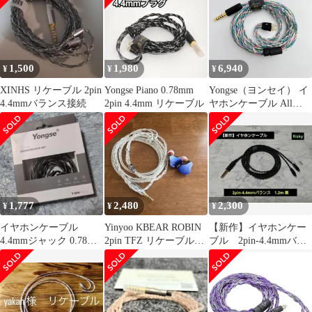
1,500
1,980
6,940
¥
¥
¥
XINHS リケーブル 2pin
Yongse Piano 0.78mm
Yongse（ヨンセイ） イ
4.4mmバランス接続
2pin 4.4mm リケーブル
ヤホンケーブル All
CuAg8 4.4mm - 2Pin リ
ケーブル
1,777
2,480
2,300
¥
¥
¥
イヤホンケーブル
Yinyoo KBEAR ROBIN
【新作】イヤホンケー
4.4mmジャック 0.78
2pin TFZ リケーブル
ブル 2pin-4.4mmバラ
2pin リケーブル
3.5mm
ンス 黒 1.2m