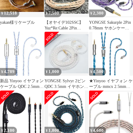
12,518
7,500
2,380
¥
¥
¥
yakan様リケーブル
【オヤイデ102SSC】
YONGSE Sakurple 2Pin
Yuz*Re:Cable 2Pin
0.78mm ヤホンケーブ
4.4mm
ル 1.2m
4,789
1,000
4,500
¥
¥
¥
新品 Yinyoo イヤフォン
YONGSE Sylvyr 2ピン
★Yinyoo イヤフォン ケ
ケーブル QDC 2.5mm
QDC 3.5mm イヤホンリ
ーブル mmcx 2.5mm
KBEAR ST16 KBX4990
ケーブル
KBEAR 耀 KBX4989 6N
5N 単結晶銅銀メッキ
単結晶銅 4芯 イヤホン
16芯 イヤホン リケーブ
リケーブル バランス イ
ル バランス ヘッドフォ
ヤホン 交換用ケーブル
ン 交換用ケーブル hi-fi
hi-fiオーディオ イヤモ
オーディオ イヤモニ ア
ニ アップグレードケー
ップグレードケーブル
ブル （ブルー・
2,100
1,800
4,680
¥
¥
¥
（白青・Q
mmcx2.5mm）