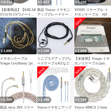
4,332
5,033
5,390
¥
¥
¥
イヤフォン ケー
ック)
【新着商品】【KBEAR
新品 Yinyoo イヤモニ
XINHS リケーブル イ
ST24 PLUS*2メート
アップグレードケーブ
ヤホンケーブル HiFi
ル】Yinyoo リケーブル
ル QDC 4.4mm KBEAR
ヘッドフォン アップグ
2PIN 4.4mm イヤホンケ
ST16 KBX4990 5N 単結
レード
ーブル イヤホン交換用
晶銅銀メッキ 16芯 ヘッ
5N OCC 単結晶銅銀メ
ドフォン 交換用ケーブ
ッキ 16ストランド224
ル バランス イヤホン
コア精密編組、三周波
リケーブル hi-fiオーデ
帯の再現性に優れる、
ィオ イヤフォン ケーブ
3,000
3,500
1,800
¥
¥
¥
金メッキ銅端子で長持
ル （白青・Q
ち、航空
イヤホンケーブル
ミニプラグアップグレ
【未使用】Yongse イヤ
Yongse GreyBunny 2pin
ードケーブルKZなど中
ホンリケーブル2pin
4.4mm
華イヤホン対応 リケー
4.4mm プラグ
ブル2pin（0.78mm）
4.4mmイヤホン延長5極
4.4mmバランスケーブ
ル8芯銀メッキhi-fiオー
ディオイヤホン
(2pin4.4mm)
5,489
1,800
2,580
¥
¥
¥
新品 okcsc JBX リケー
Yinyooイヤモニアップ
Yinyoo MMCX 3.5mm