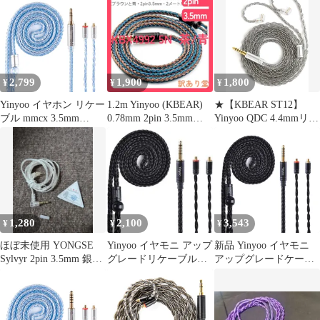
YYX4849 銀メッキ線
16芯 ヘッドフォン リケ
ーブル 5極 バランス イ
ヤホン リケーブル hi-fi
オーディオ イヤフォン
ケーブル
2,799
1,900
1,800
¥
¥
¥
bl03/a8/bl05/bl0
Yinyoo イヤホン リケー
1.2m Yinyoo (KBEAR)
★【KBEAR ST12】
ブル mmcx 3.5mm
0.78mm 2pin 3.5mm
Yinyoo QDC 4.4mmリケ
YYX4849 銀メッキ線
ST16 KBX4992 5N単結
ーブル 8本14芯銀メッ
16芯イヤフォン ケーブ
晶銅銀メッキ 16芯 イヤ
キ Litz 22 AWG標準で
ル 音質改善 イヤモニ
ホン リケーブル hi-fiオ
生産 4.4mmイヤホンア
アップグレードケーブ
ーディオ イヤモニ アッ
ップグレードケーブル
ル hi-fiオーディオ ヘッ
プグレードケーブル
イヤフォン交換ケーブ
ドフォン 交換用
（ブラウンと青・
ル ZSTX/castor（グレ
SE315/SE425/SE535/SE
2pin3.5mm）
一・QDC4.4mmプラ
1,280
2,100
3,543
¥
¥
¥
846/SE215
グ）
ほぼ未使用 YONGSE
Yinyoo イヤモニ アップ
新品 Yinyoo イヤモニ
Sylvyr 2pin 3.5mm 銀メ
グレードリケーブル
アップグレードケーブ
ッキ OCC
mmcx 4.4mm
ル mmcx 4.4mm
YYX4778 銀メッキ線
16芯ヘッドフォン 交換
用ケーブル 5極 バラン