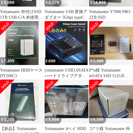
9,000
4,579
24,800
¥
¥
¥
Yottamaster 外付けSSD
Yottamaster USB 変換ア
Yottamaster Y7000 PRO
1TB USB-C/A 未使用
ダプター 5Gbps typeC
2TB SSD
++ 923986
7,499
600
5,400
¥
¥
¥
Yottamaster HDDケース
yottamaster USB3,0SATA
P*n様 Yottamaster
DY200C3
ハードドライブアダプ
mSATA SSD 512GB
ター
M500 本体
1,300
9,800
8,500
¥
¥
¥
【新品】Yottamaster
Yottamaster 4ベイ HDD
コ*リ様 Yottamaster 外