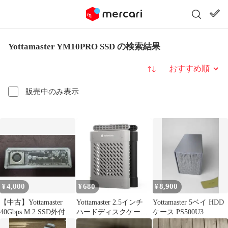
Yottamaster YM10PRO SSD の検索結果
並び替え
販売中のみ表示
4,000
680
8,900
¥
¥
¥
【中古】Yottamaster
Yottamaster 2.5インチ
Yottamaster 5ベイ HDD
40Gbps M.2 SSD外付け
ハードディスクケース
ケース PS500U3
ケース
2パック