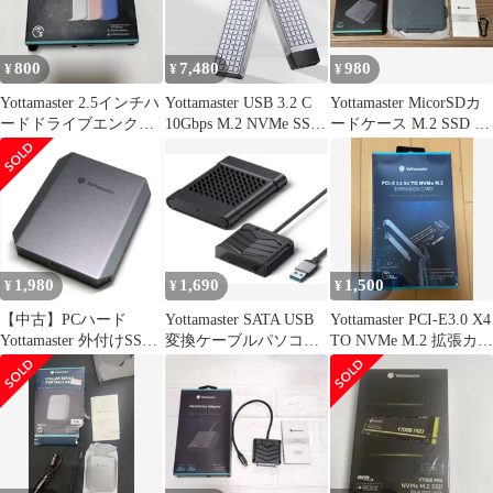
800
7,480
980
¥
¥
¥
Yottamaster 2.5インチハ
Yottamaster USB 3.2 C
Yottamaster MicorSDカ
ードドライブエンクロ
10Gbps M.2 NVMe SSD
ードケース M.2 SSD 収
ージャー ブラック
エンクロージャ ヒート
納ボックス
シンク付き
1,980
1,690
1,500
¥
¥
¥
【中古】PCハード
Yottamaster SATA USB
Yottamaster PCI-E3.0 X4
Yottamaster 外付けSSD
変換ケーブルパソコン
TO NVMe M.2 拡張カー
128GB(グレー)
0.5m PC
ド
[YM5PLUS-128G-GY-
EP]