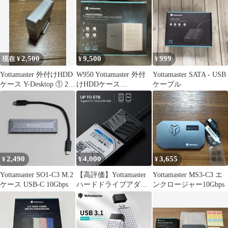
2,500
9,500
999
現在 ¥
¥
¥
Yottamaster 外付けHDD
W950 Yottamaster 外付
Yottamaster SATA - USB
ケース Y-Desktop ① 2.5
けHDDケース
ケーブル
インチ
[PS500C3]
2,490
4,000
3,655
¥
¥
¥
Yottamaster SO1-C3 M.2
【高評価】Yottamaster
Yottamaster MS3-C3 エ
ケース USB-C 10Gbps
ハードドライブアダプ
ンクロージャー10Gbps
ター U3A-03