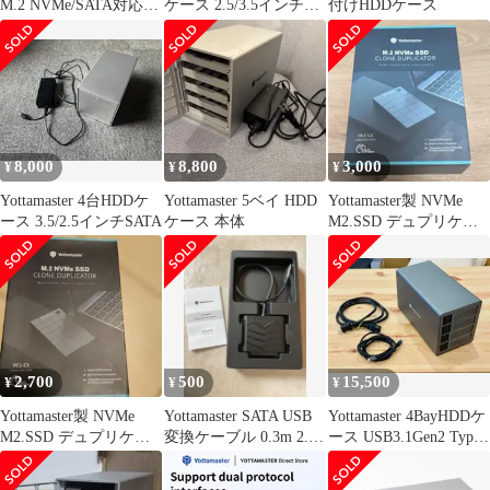
M.2 NVMe/SATA対応
ケース 2.5/3.5インチ対
付けHDDケース
SSDケース
応
8,000
8,800
3,000
¥
¥
¥
Yottamaster 4台HDDケ
Yottamaster 5ベイ HDD
Yottamaster製 NVMe
ース 3.5/2.5インチSATA
ケース 本体
M2.SSD デュプリケー
ター HC1-C3
2,700
500
15,500
¥
¥
¥
Yottamaster製 NVMe
Yottamaster SATA USB
Yottamaster 4BayHDDケ
M2.SSD デュプリケー
変換ケーブル 0.3m 2.5
ース USB3.1Gen2 Type-
ター HC1-C3
インチ
C