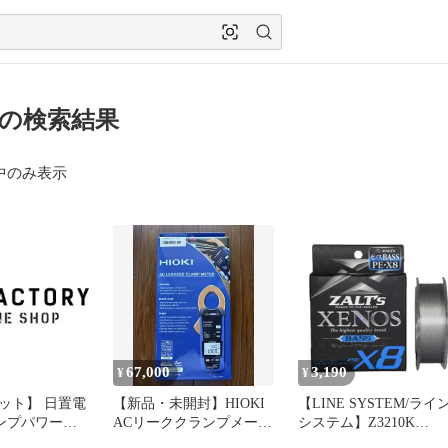
0 の検索結果
中のみ表示
67,000
3,190
¥
¥
ット】 日置電
【新品・未開封】HIOKI
【LINE SYSTEM/ライ
ランプパワーメ
ACリーククランプメータ
システム】Z3210K
ヤレスアダプタ
CM4003-90
XENOS X8 BASS 1号