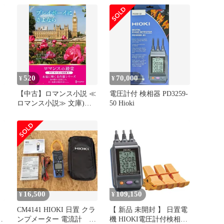
レスアダプタZ3210セッ
用 送料無料
り
ト CM4141-90
520
70,000
¥
¥
【中古】ロマンス小説 ≪
電圧計付 検相器 PD3259-
ロマンス小説≫ 文庫)プ
50 Hioki
レイボーイにさよなら /
サラ・モーガン
16,500
109,150
¥
¥
CM￼4141 HIOKI 日置 クラ
【 新品 未開封 】 日置電
防
ンプメーター 電流計 ヒ
機 HIOKI電圧計付検相器