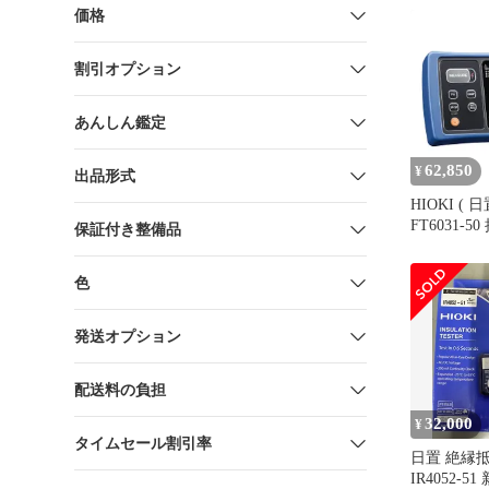
Z3210セッ
価格
65X242X35
90 1セット
割引オプション
あんしん鑑定
62,850
¥
出品形式
HIOKI ( 
FT6031-
保証付き整備品
水 IP65 IP
D種 2電極
色
帯用ケース
発送オプション
配送料の負担
32,000
¥
タイムセール割引率
日置 絶
IR4052-51