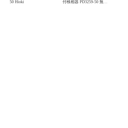
タ
50 Hioki
付検相器 PD3259-50 無線
未
通信(Z321