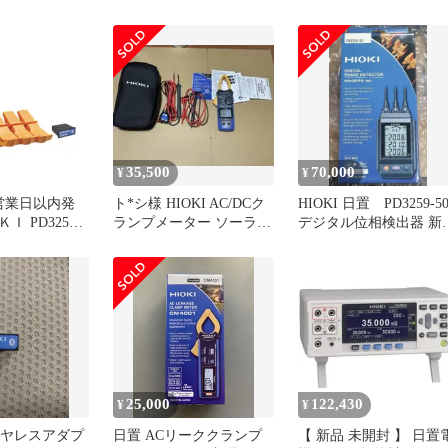
ンプメータ CM4003 未使
水 IP65 I
用 送料無料
35,500
70,000
¥
¥
営業日以内発
ト*シ様 HIOKI AC/DCク
HIOKI 日置 PD3259-5
 PD3259-
ランプメーター ソーラー
デジタル位相検出器 新
計付検相器ワイヤ
セット太陽光 テスター
品、未使用品
D3259－90
90【沖縄離島販売
25,000
122,430
¥
¥
ワイヤレスアダプ
日置 ACリーククランプ
【 新品 未開封 】 日置