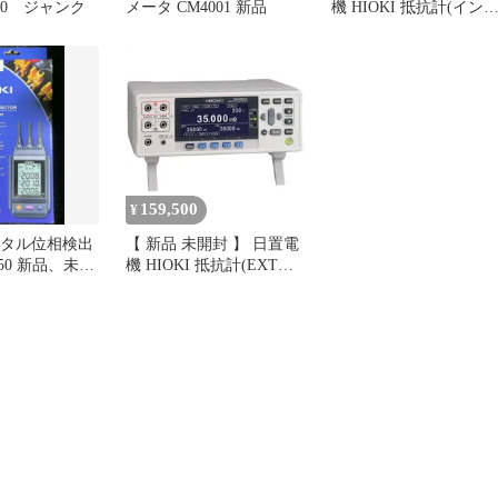
10 ジャンク
メータ CM4001 新品
機 HIOKI 抵抗計(イン
フェースなし) RM3544 
使用 送料無料
159,500
¥
デジタル位相検出
【 新品 未開封 】 日置電
9-50 新品、未使
機 HIOKI 抵抗計(EXT
I/O・RS-232C・USB付)
RM354401 未使用 送料無
料