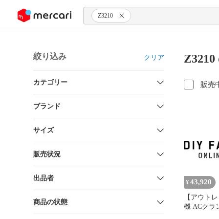
ンツにスキップ
Z3210
絞り込み
Z321
クリア
カテゴリー
販売
ブランド
サイズ
販売状況
出品者
43,920
¥
【アウトレ
商品の状態
機 ACク
ータ/ワイ