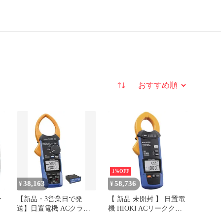
並び替え
1%OFF
38,163
58,736
¥
¥
ン
【新品・3営業日で発
【 新品 未開封 】 日置電
送】日置電機 ACクラン
機 HIOKI ACリーククラ
プパワーメータ／ワイヤ
ンプメータ CM4002 未使