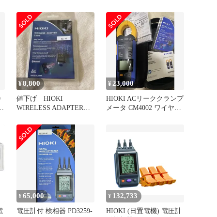
オキ 三和 共立
PD325950 PD325950 未使
用 送料無料
8,800
23,000
¥
¥
0
値下げ HIOKI
HIOKI ACリーククランプ
WIRELESS ADAPTER
メータ CM4002 ワイヤレ
Z3210
スアダプタ付
65,000
132,733
¥
¥
電
電圧計付 検相器 PD3259-
HIOKI (日置電機) 電圧計