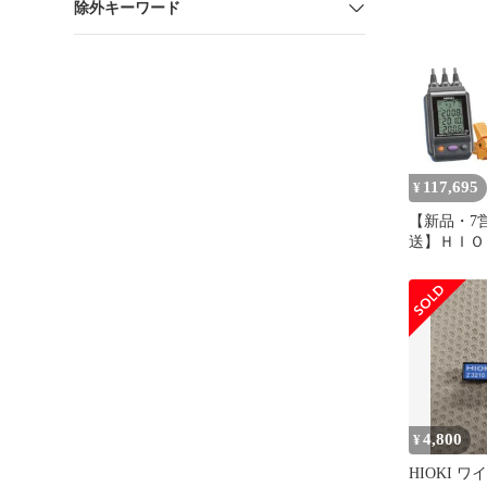
除外キーワード
117,695
¥
【新品・7
送】ＨＩＯＫＩ
90 電圧
レスセット P
PD3259
不可】
4,800
¥
HIOKI 