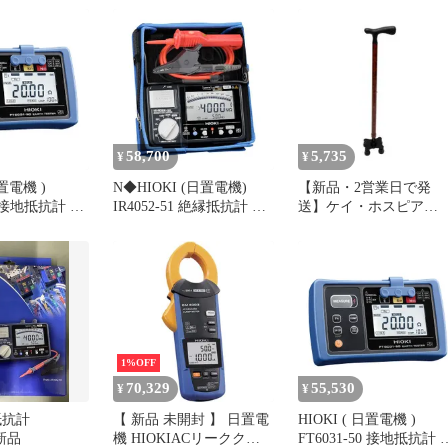
ト
22lb 100m (026113) シル
mm CM4375-
バー PEライン バス釣
ブラックバス ライン
58,700
5,735
¥
¥
日置電機 )
N◆HIOKI (日置電機)
【新品・2営業日で発
50 接地抵抗計 防
IR4052-51 絶縁抵抗計 メ
送】ケイ・ホスピア
67 A種 B種 C種
ガー テスター 日本製 JIS
HOSPIA 愛杖(あいじょ
法 3電極法 携
認証 デジタル 5レンジ
う) スリム四点杖 木目
付属
50V 125V 250V 500V
SSS-13 ZZ3210
1000V ab255c73
1%OFF
70,329
55,530
¥
¥
縁抵抗計
【 新品 未開封 】 日置電
HIOKI ( 日置電機 )
 新品
機 HIOKIACリーククラ
FT6031-50 接地抵抗計 