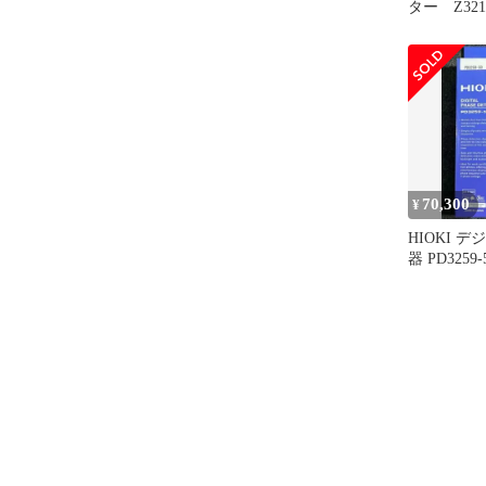
ター Z32
70,300
¥
HIOKI 
器 PD325
用品