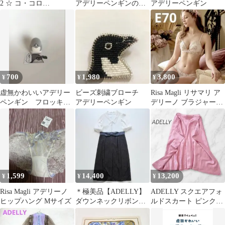
2 ☆ コ・コロ
アデリーペンギンの親
アデリーペンギン
cocorotote2 ショッピン
子
グカートトート ショッ
ピングカート cocoro コ
コロ 折りたたみ 2輪 キ
ャリーカート 保冷 保温
キャスター付き ショッ
ピングバッグ お買い物
700
1,980
3,800
¥
¥
¥
カート ショッピングキ
ャリー
虚無かわいいアデリー
ビーズ刺繍ブローチ
Risa Magli リサマリ ア
ペンギン フロッキー
アデリーペンギン
デリーノ ブラジャー&
ソフビ トホホ フィ
レースショーツ E70
ギュア
1,599
14,400
13,200
¥
¥
¥
Risa Magli アデリーノ
＊極美品【ADELLY】
ADELLY スクエアフォ
ヒップハング Mサイズ
ダウンネックリボンワ
ルドスカート ピンク
ンピース ブラック
アデリー サテン
ホワイト