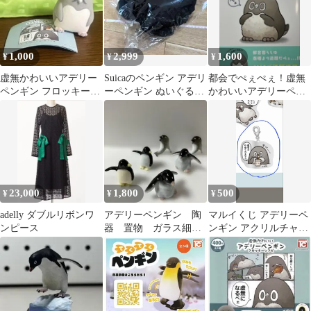
1,000
2,999
1,600
¥
¥
¥
虚無かわいいアデリー
Suicaのペンギン アデリ
都会でぺぇぺぇ！虚無
ペンギン フロッキーソ
ーペンギン ぬいぐるみ
かわいいアデリーペン
フビ
ウインク ペンスタ 限定
ギン
23,000
1,800
500
¥
¥
¥
adelly ダブルリボンワ
アデリーペンギン 陶
マルイくじ アデリーペ
ンピース
器 置物 ガラス細
ンギン アクリルチャー
工 イルカ
ム