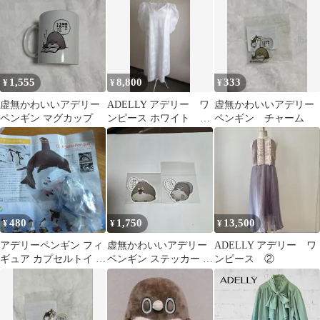
1,555
8,800
333
¥
¥
¥
虚無かわいいアデリー
ADELLY アデリー ワ
虚無かわいいアデリー
ペンギン マグカップ
ンピース ホワイト 刺
ペンギン チャーム
繍
480
1,750
13,500
¥
¥
¥
アデリーペンギン フィ
虚無かわいいアデリー
ADELLY アデリー ワ
ギュア カプセルトイ 南
ペンギン ステッカー 2
ンピース ②
極
種セット