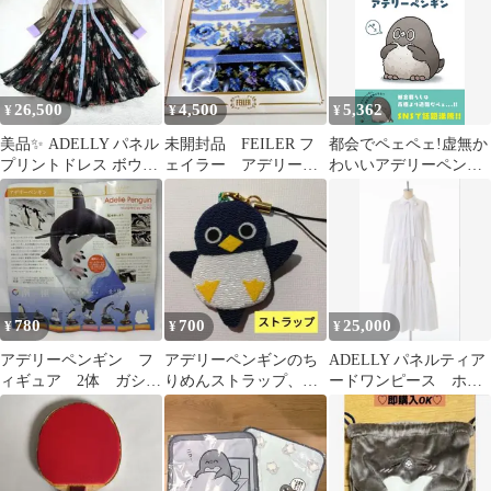
26,500
4,500
5,362
¥
¥
¥
美品✨ ADELLY パネル
未開封品 FEILER フ
都会でペェペェ!虚無か
プリントドレス ボウタ
ェイラー アデリーナ
わいいアデリーペンギ
イ 花柄 プリーツ シア
ボーダー ブルータオル
ン
ー
ハンカチ2枚
780
700
25,000
¥
¥
¥
アデリーペンギン フ
アデリーペンギンのち
ADELLY パネルティア
ィギュア 2体 ガシャ
りめんストラップ、ち
ードワンピース ホワ
ポン
りめん雑貨
イト