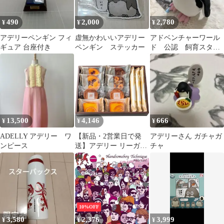
490
2,000
2,780
¥
¥
¥
アデリーペンギン フィ
虚無かわいいアデリー
アドベンチャーワール
ギュア 台座付き
ペンギン ステッカー
ド 公認 飼育スタッ
フ監修 アデリーペン
ギン ぬいぐるみ
13,500
4,146
666
¥
¥
¥
ADELLY アデリー ワ
【新品・2営業日で発
アデリーさん ガチャガ
ンピース
送】アデリー リーガロ
チャ
イヤルホテル ロイヤ
ル・ガトー・アンサン
ブル(11個) 0 0 RRB-02A
10%OFF
3,580
2,376
3,999
¥
¥
¥