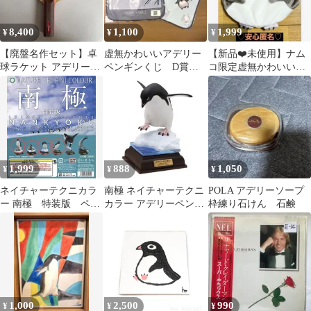
8,400
1,100
1,999
¥
¥
¥
【廃盤名作セット】卓
虚無かわいいアデリー
【新品❤️未使用】ナム
球ラケット アデリーFL
ペンギンくじ D賞
コ限定虚無かわいいア
＋テナジー05＆ファス
ハンドタオル 2枚セッ
デリーペンギンにっこ
タークS1
ト
り動物巾着袋ペンギン
1,999
888
1,050
¥
¥
¥
ネイチャーテクニカラ
南極 ネイチャーテクニ
POLA アデリーソープ
ー 南極 特装版 ペン
カラー アデリーペンギ
枠練り石けん 石鹸
ギン 4点セット
ン ガチャ 新品未使用
1,000
2,500
990
¥
¥
¥