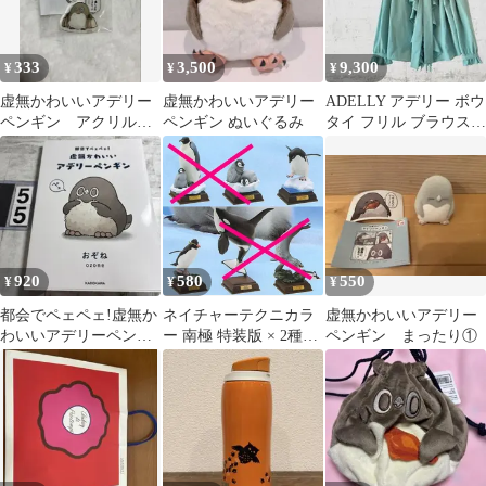
333
3,500
9,300
¥
¥
¥
虚無かわいいアデリー
虚無かわいいアデリー
ADELLY アデリー ボウ
ペンギン アクリルチ
ペンギン ぬいぐるみ
タイ フリル ブラウス
ャーム
38 日本製 25SS
920
580
550
¥
¥
¥
都会でペェペェ!虚無か
ネイチャーテクニカラ
虚無かわいいアデリー
わいいアデリーペンギ
ー 南極 特装版 × 2種セ
ペンギン まったり①
ン
ット ペンギン ミニチュ
ア フィギュア ガチャガ
チャ カプセルトイ ガチ
ャ イワトビペンギン ア
デリーペンギン