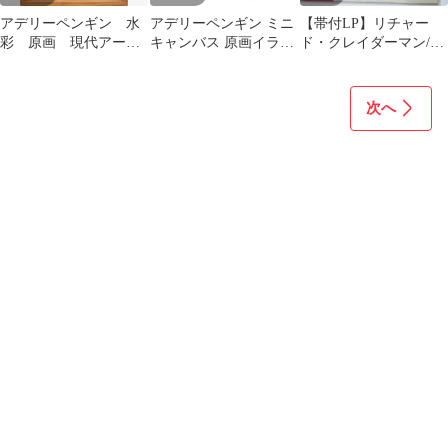
アデリーペンギン 水
アデリーペンギン ミニ
【帯付LP】リチャー
彩 原画 現代アート
キャンバス 原画イラス
ド・クレイダーマン/ス
アナログアート インテ
ト マグネット 野鳥 小
ーパー・デラックス 渚
リア
鳥 鳥グッズ 5155
のアデリーヌ
次へ