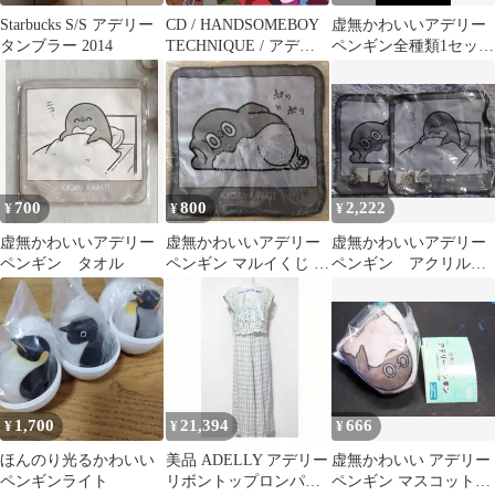
Starbucks S/S アデリー
CD / HANDSOMEBOY
虚無かわいいアデリー
タンブラー 2014
TECHNIQUE / アデリ
ペンギン全種類1セット
ー・ランド
（シークレット無し）
700
800
2,222
¥
¥
¥
虚無かわいいアデリー
虚無かわいいアデリー
虚無かわいいアデリー
ペンギン タオル
ペンギン マルイくじ ハ
ペンギン アクリルチ
ンドタオル
ャーム ハンドタオ
ル オンラインくじ
1,700
21,394
666
¥
¥
¥
ほんのり光るかわいい
美品 ADELLY アデリー
虚無かわいい アデリー
ペンギンライト
リボントップロンパー
ペンギン マスコットぬ