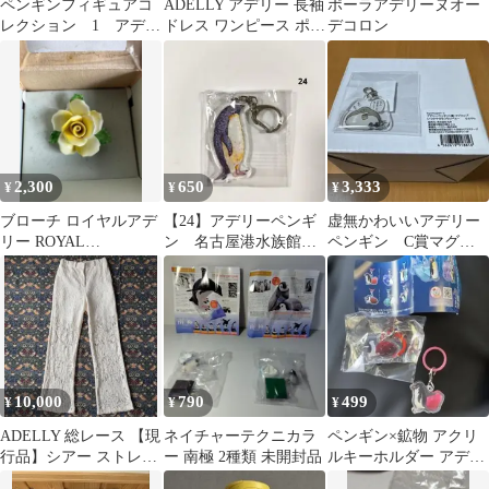
ペンギンフィギュアコ
ADELLY アデリー 長袖
ポーラアデリーヌオー
レクション 1 アデリ
ドレス ワンピース ポリ
デコロン
ーペンギン
エステル シースルー マ
ルチカラー 切替ラウン
ドネック フリル ティア
ード バックリボン結び
インナースリップ付 ブ
ラック・サイズ38/M 実
寸：総丈120【MAN8】
2,300
650
3,333
¥
¥
¥
ブローチ ロイヤルアデ
【24】アデリーペンギ
虚無かわいいアデリー
リー ROYAL
ン 名古屋港水族館限
ペンギン C賞マグカ
ADDERLEY FLORAL
定 2点目以降150円引
ップ&E賞アクリルチャ
英国
ーム やせるセット
10,000
790
499
¥
¥
¥
ADELLY 総レース 【現
ネイチャーテクニカラ
ペンギン×鉱物 アクリ
行品】シアー ストレー
ー 南極 2種類 未開封品
ルキーホルダー アデリ
ト パンツ 透け感 アデ
ーペンギン ガーネッ