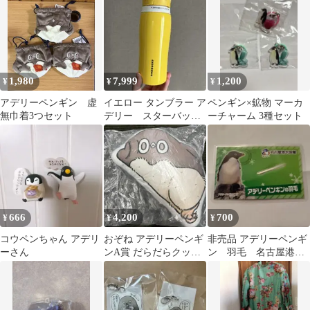
リー
ト ルビー ２個
1,980
7,999
1,200
¥
¥
¥
アデリーペンギン 虚
イエロー タンブラー ア
ペンギン×鉱物 マーカ
無巾着3つセット
デリー スターバック
ーチャーム 3種セット
スコーヒー スタバ
666
4,200
700
¥
¥
¥
コウペンちゃん アデリ
おぞね アデリーペンギ
非売品 アデリーペンギ
ーさん
ンA賞 だらだらクッシ
ン 羽毛 名古屋港水
ョン
族館 ペンギン 羽
水族館