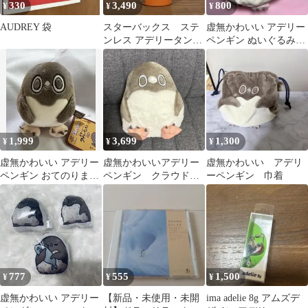
330
3,490
800
¥
¥
¥
AUDREY 袋
スターバックス ステ
虚無かわいい アデリー
ンレス アデリータンブ
ペンギン ぬいぐるみ巾
ラーアウル ハロウィン
着
限定 360ml
1,999
3,699
1,300
¥
¥
¥
虚無かわいい アデリー
虚無かわいいアデリー
虚無かわいい アデリ
ペンギン おてのりまし
ペンギン クラウドフ
ーペンギン 巾着
ゅもっち ぬいぐるみ
ァンディング ぬいぐ
るみ おぞね
777
555
1,500
¥
¥
¥
虚無かわいい アデリー
【新品・未使用・未開
ima adelie 8g アムズデ