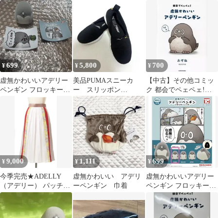
ス オールインワン
いぐるみ ノーマル
ADL10-382 ホワイトチ
ェック グリーン レディ
ース 古着 中古 USED
699
5,800
700
¥
¥
¥
虚無かわいいアデリー
美品PUMAスニーカ
【中古】その他コミッ
ペンギン フロッキーソ
ー スリッポン
ク 都会でペェペェ!虚
フビ トホホ
SOFTFOAM+ 23.5cm ア
無かわいいアデリーペ
デリーナ
ンギン / おぞね
9,000
1,111
699
¥
¥
¥
今季完売★ADELLY
虚無かわいい アデリ
虚無かわいいアデリー
（アデリー） パッチワ
ーペンギン 巾着
ペンギン フロッキーソ
ークスカート★橋本環
フビ トホホ
奈、小芝風花着