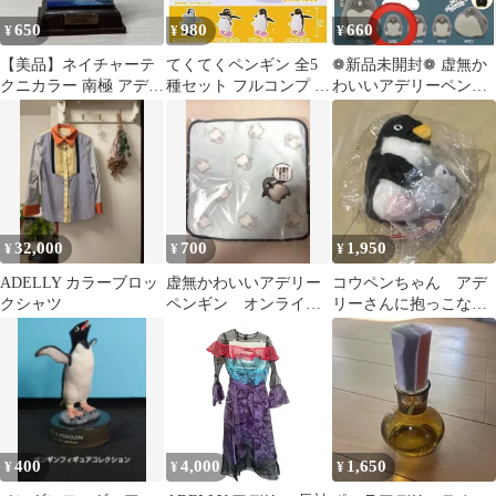
650
980
660
¥
¥
¥
【美品】ネイチャーテ
てくてくペンギン 全5
❁新品未開封❁ 虚無か
クニカラー 南極 アデリ
種セット フルコンプ ゼ
わいいアデリーペンギ
ーペンギン フィギュア
ンマイ 歩く 羽 パタパ
ンフロッキーソフビ
タ 動く 塗装 もちや幸
【トホホ】
こうぼう コンプリート
ガチャ ガチャガチャ カ
プセルトイ コウテイペ
ンギン コウテイペンギ
ンのヒナ マゼランペン
32,000
700
1,950
¥
¥
¥
ギン アデリーペンギン
イワトビペンギン
ADELLY カラーブロッ
虚無かわいいアデリー
コウペンちゃん アデ
クシャツ
ペンギン オンライン
リーさんに抱っこなデ
くじ D賞
スクトップぬいぐるみ
400
4,000
1,650
¥
¥
¥