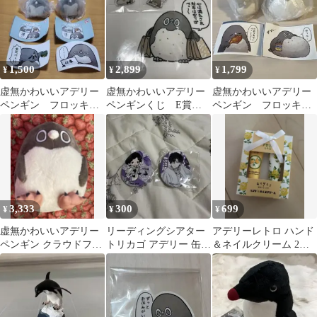
1,500
2,899
1,799
¥
¥
¥
虚無かわいいアデリー
虚無かわいいアデリー
虚無かわいいアデリー
ペンギン フロッキー
ペンギンくじ E賞ア
ペンギン フロッキー
ソフビ カプセルトイ
クリルチャーム D賞
ソフビ フィギュア 2
タオル
種セット ガチャ
3,333
300
699
¥
¥
¥
虚無かわいいアデリー
リーディングシアター
アデリーレトロ ハンド
ペンギン クラウドファ
トリカゴ アデリー 缶バ
＆ネイルクリーム 2本
ンディング ぬいぐるみ
ッジ
セット