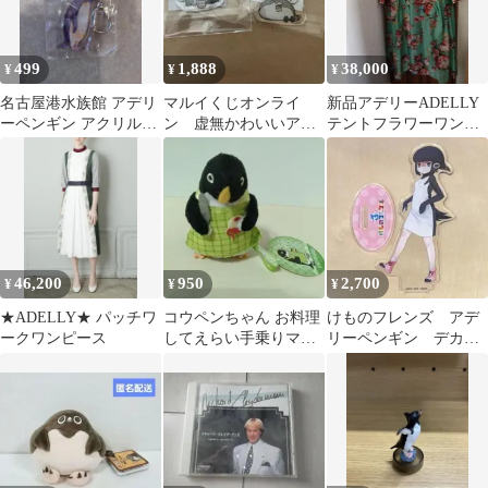
499
1,888
38,000
¥
¥
¥
名古屋港水族館 アデリ
マルイくじオンライ
新品アデリーADELLY
ーペンギン アクリルキ
ン 虚無かわいいアデ
テントフラワーワンピ
ーホルダー
リーペンギン アクリ
ースプリントグリーン
ルチャーム
46,200
950
2,700
¥
¥
¥
★ADELLY★ パッチワ
コウペンちゃん お料理
けものフレンズ アデ
ークワンピース
してえらい手乗りマス
リーペンギン デカア
コット アデリーさん
クリルスタンド
【新品 紙タグ付】