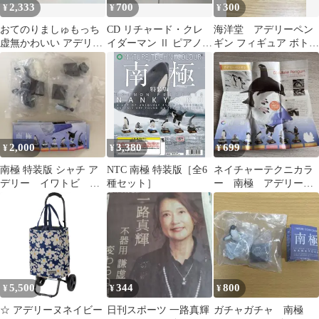
2,333
700
300
¥
¥
¥
おてのりましゅもっち
CD リチャード・クレ
海洋堂 アデリーペン
虚無かわいい アデリー
イダーマン Ⅱ ピアノ
ギン フィギュア ボトル
ペンギン ぬいぐるみ デ
午後の旅立ち～渚のア
キャップ
ブ期
デリーヌ
2,000
3,380
699
¥
¥
¥
南極 特装版 シャチ ア
NTC 南極 特装版［全6
ネイチャーテクニカラ
デリー イワトビ
種セット］
ー 南極 アデリーペ
NANKYOKU 水族館ガ
ンギン フィギュア
チャガチャ
置物 未開封
5,500
344
800
¥
¥
¥
☆ アデリーヌネイビー
日刊スポーツ 一路真輝
ガチャガチャ 南極