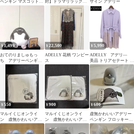
ペンギン マスコットぬ
封】ドラマリラック
ザイン アデリー
いぐるみ
ス アデリーペンギン
1,499
22,500
5,990
¥
¥
¥
おてのりましゅもっ
ADELLY 花柄 ワンピー
ADELLY アデリ―
ち アデリーペンギン
ス
美品 トリアセテート シ
ぬいぐるみ タグ付
ャツスタイル オールイ
き もちもち手触り
ンワン レディース ライ
トパープル ADL10-
391 ―
550
900
600
¥
¥
¥
マルイくじオンライ
マルイくじオンライ
虚無かわいいアデリー
ン 虚無かわいいアデ
ン 虚無かわいいアデ
ペンギン フロッキーソ
リーペンギン 意志が
リーペンギン 意志が
フビ トホホ③
続かない名場面集
続かない名場面集 2枚