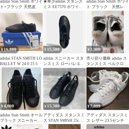
adidas Stan Smith ホワイ
★希少adidas スタンス
adidas Stan Smith ホワイ
ト×ブラック 天然皮革
ミス EE7570 ホワイト×
ト ブラック 天然レザ
27.0㎝
ブラック25cm★
ー
16,800
15,500
3,900
¥
¥
¥
adidas STAN SMITH LO
adidas スニーカー スタ
売り切り価格 adidas ス
BALLET W 24.0 23.5
ンスミス ローバレエ
タンスミス ベルクロ
26cm
23.5cm
4,000
15,380
7,999
¥
¥
¥
adidas Stan Smith オール
アディダス スタンスミ
アディダス スタンスミ
ブラック スニーカー
ス STAN SMISH 25cm
ス レザー 23.5センチ
24cm
デコン DECON