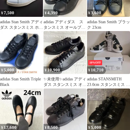
7,500
4,390
3,600
¥
¥
¥
adidas Stan Smith アディ
adidas アディダス ス
adidas Stan Smith ブラッ
ダス スタンスミス ホワ
タンスミス オールブラ
ク 23cm
イト 白 25cm メンズ ス
ック FX5499 23.5
ニーカー M20325
U03106
10%OFF
5,000
10,900
10,710
¥
¥
¥
adidas Stan Smith Triple
✨未使用✨adidas アディ
adidas STANSMITH
Black
ダス スタンスミス オー
23.0cm スタンスミス 箱
ルブラック FX5499
付き 未使用品
17,600
8,500
5,000
¥
¥
¥