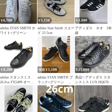
6,700
5,150
3,000
¥
¥
¥
adidas STAN SMITH ホ
adidas Stan Smith スエー
アディダス ネオ 3本
ワイト×グリーン
ド 23.5cm
線
8,200
1,100
15,600
¥
現在 ¥
¥
adidas スタンスミス
adidas STAN SMITH ブ
美品✨アディダス スタ
26.0㎝ FX5499 オール
ラック×グリーン
ンスミス LUX HQ6787
ブラック
25cm
コアブラック 26.5cm