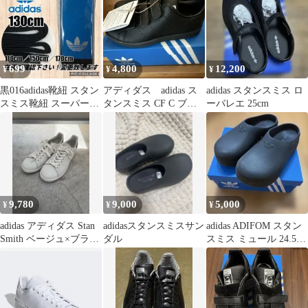
【1605010030710】
699
4,800
12,200
¥
¥
¥
黒016adidas靴紐 スタン
アディダス adidas ス
adidas スタンスミス ロ
スミス靴紐 スーパース
タンスミス CF C ブラ
ーバレエ 25cm
ター靴紐 ウルトラスタ
ック新品未使用 20セ
ー
ンチ
9,780
9,000
5,000
¥
¥
¥
adidas アディダス Stan
adidasスタンスミスサン
adidas ADIFOM スタン
Smith ベージュ×ブラッ
ダル
スミス ミュール 24.5cm
ク 27cm
箱付き