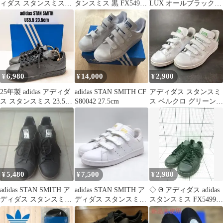
ィダス スタンスミス
タンスミス 黒 FX5499
LUX オールブラック
EE5818 27 白×黒 本革
26cm
スニーカー27.5
6,980
14,000
2,900
¥
¥
¥
25年製 adidas アディダ
adidas STAN SMITH CF
アディダス スタンスミ
ス スタンスミス 23.5cm
S80042 27.5cm
ス ベルクロ グリーン
ブラック
Stan Smith 24.0
5,480
7,500
2,980
¥
¥
¥
adidas STAN SMITH ア
adidas STAN SMITH ア
◇ Θ アディダス adidas
ディダス スタンスミス
ディダス スタンスミス
スタンスミス FX5499
黒
ベルクロ
オールブラック スニー
カー メンズ 25.5cm E