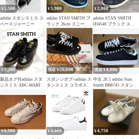
5,500
5,900
2,000
¥
¥
¥
adidas スタンスミス ス
adidas STAN SMITH ブ
adidas STAN SMITH
ペースジャーニー
ラック 26cm スニーカ
ID4548 ブラック スニ
ー レアデザイン
ーカー 24.0
7,200
20,000
4,000
¥
現在 ¥
現在 ¥
新品タグ付adidas スタ
スポンジボブ×adidas ス
中古 28.5 adidas Stan
ンスミス ABC-MART限
タンスミス コラボスニ
Smith BB8743 スタンス
定 完売品 23cm
ーカー アディダス
ミス
26cm
6,980
4,000
4,750
¥
¥
¥