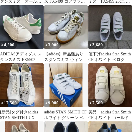
タンスミス オールブ
ス FX5499 コアブラッ
ミス FX5499 23cm オ
ラック スニーカー
ク 27.5cm
ールブラック
黒 定番
4,200
3,900
3,680
¥
¥
¥
ADIDASアディダス ス
【adidas】新品難あり
値下げadidas Stan Smith
タンスミス FX5502
スタンスミス ヴィンテ
CF ホワイト ベロク
22cm
ージG03132 28.5cm
ロ レザー
17,500
9,980
7,500
¥
¥
¥
[新品]タグ付きadidas
adidas STAN SMITH CF
美品 adidas Stan Smith
STAN SMITH LUX ホ
ホワイト グリーン ベロ
CF ホワイト ゴールド
ワイト 26cm
クロ