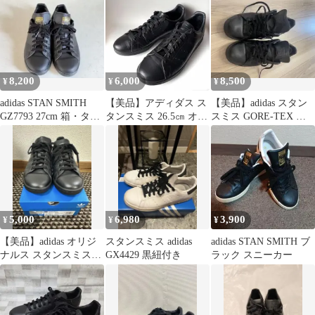
8,200
6,000
8,500
¥
¥
¥
adidas STAN SMITH
【美品】アディダス ス
【美品】adidas スタン
GZ7793 27cm 箱・タグ
タンスミス 26.5㎝ オー
スミス GORE-TEX ブ
付き 美品
ルブラック
ラック 27.5cm
5,000
6,980
3,900
¥
¥
¥
【美品】adidas オリジ
スタンスミス adidas
adidas STAN SMITH ブ
ナルス スタンスミス
GX4429 黒紐付き
ラック スニーカー
オールブラック 25.0