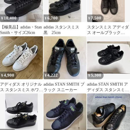
10,400
6,700
7,500
¥
¥
¥
【極美品】adidas・Stan
adidas スタンスミス
スタンスミス アディダ
Smith・サイズ26cm
黒 25cm
ス オールブラック
FX5499
4,900
4,222
5,300
¥
¥
¥
アディダス オリジナル
adidas STAN SMITH ブ
adidas STAN SMITH ア
ス スタンスミス ホワイ
ラック スニーカー
ディダス スタンスミス
ト ネイビー 26セン
黒 25センチ
チ