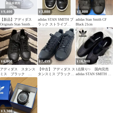
9,400
3,880
3,000
¥
¥
¥
【新品】アディダス
adidas STAN SMITH ブ
adidas Stan Smith CF
Originals Stan Smith
ラック ストライプ
Black 21cm
25cm
27.5cm
6,000
7,499
16,900
¥
¥
¥
アディダス スタンス
【中古】 アディダス ス
1点限り✨ 国内完売
ミス ブラック
タンスミス ブラック
adidas STAN SMITH LO
24.5cm
FX5499 26.5センチ
BALLET
3,300
¥