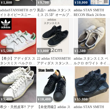
1,800
9,700
10,000
¥
¥
¥
adidasSTANSMITH ホワ
美品✨ adidas スタンス
adidas STAN SMITH
イトネイビースニーカ
ミス 25.5㌢ オールブラ
RECON Black 24.0cm
ー サイズ22.5
ック アディダス
5,500
3,000
1,500
¥
¥
¥
【希少】アディダス ス
22 adidas STANSMITH
adidas スタンスミス ベ
タンスミス ベルクロ
アディダス スタンスミ
ルクロ ホワイト ネイビ
AQ3191
ス HW37
ー
5,400
10,400
15,000
¥
¥
¥
希少・天然皮革‼️ アデ
【未使用級】adidas ス
adidas STAN SMITH