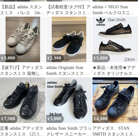
【新品】adidas スタン
【試着程度/タグ付】ア
adidas × NIGO Stan
スミス バレエ 24cm
ディダス スタンスミス
Smith ベルクロスニー
完売品 新品タグ付き
オールブラック 24.5cm
カー
3,000
2,900
5,800
¥
¥
¥
【値下げ】アディダス
adidas Originals Stan
★新品・未使用★アデ
スタンスミス 箱無し
Smith スタンスミス ス
ィダス オリジナルス
29.0cm
エード
★STAN SMITH/スタン
スミス
7,580
5,000
4,400
¥
¥
¥
定番 adidas アディダス
adidas Stan Smith ブラッ
アディダス STAN
スタンスミス 《25.5》
クレザー スニーカー
SMITH スタンスミス