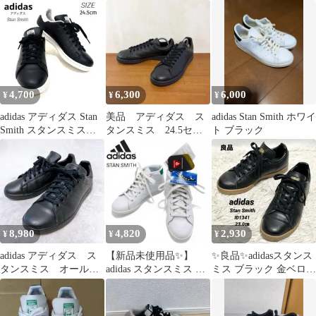
トリプルブラック
24.5cm
黒 23cm
4,700
6,300
6,000
¥
¥
¥
adidas アディダス Stan
美品 アディダス ス
adidas Stan Smith ホワイ
Smith スタンスミス
タンスミス 24.5セン
ト ブラック
24.5cm
チ レザー 黒 913
8,980
4,820
2,930
¥
¥
¥
adidas アディダス ス
【新品未使用品✨】
✨良品✨adidasスタンス
タンスミス オールブ
adidas スタンスミス ウ
ミス ブラック 金ベロ
ラック 27.5cm 天然
ィンタープリマロフト
ID1341 レザー 23㎝
皮革