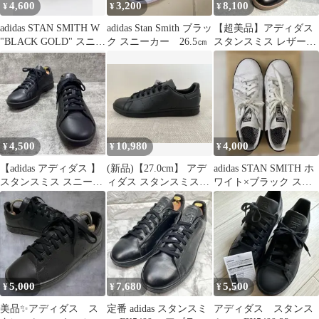
4,600
3,200
8,100
¥
¥
¥
adidas STAN SMITH W
adidas Stan Smith ブラッ
【超美品】アディダス
"BLACK GOLD" スニー
ク スニーカー 26.5㎝
スタンスミス レザー
カー
25cm ブラック ユニセ
ックス
4,500
10,980
4,000
¥
¥
¥
【adidas アディダス 】
(新品)【27.0cm】 アデ
adidas STAN SMITH ホ
スタンスミス スニーカ
ィダス スタンスミス
ワイト×ブラック スニ
ー 黒 24.5cm 美品
FX5499 ブラック
ーカー
5,000
7,680
5,500
¥
¥
¥
美品✨アディダス ス
定番 adidas スタンスミ
アディダス スタンス