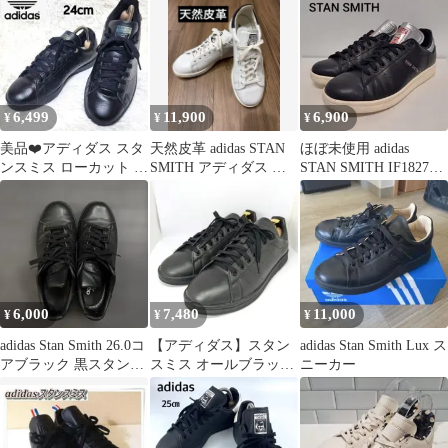
6,499
11,900
6,900
¥
¥
¥
美品❤️アディダス スタ
天然皮革 adidas STAN
ほぼ未使用 adidas
ンスミス ローカット ス
SMITH アディダス ス
STAN SMITH IF1827
ニーカー ブラック 24
タンスミス 27cm
23.5cm
6,000
7,480
11,000
¥
¥
¥
adidas Stan Smith 26.0コ
【アディダス】スタン
adidas Stan Smith Lux ス
アブラック 黒スタンス
スミス オールブラック
ニーカー
ミス
FX5499 27,5cm