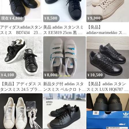
4,800
8,500
9,000
現在 ¥
¥
¥
アディダスadidasスタン
美品 adidas スタンスミ
【良品】
スミス BD7434 23.5
ス EE5819 25cm 黒 定
adidas×marimekko スタ
㎝
番 人気 レザー
ンスミス 24.5cm ウニッ
コ
4,100
8,000
10,500
¥
¥
¥
【美品】アディダス ス
新品タグ付 adidas スタ
【美品】adidas スタン
タンスミス 24.5 ブラッ
ンスミス ベルクロ トレ
スミス LUX HQ6787 ブ
ク×ホワイト ID6116
フォイル 23cm 箱付
ラック 24.5cm