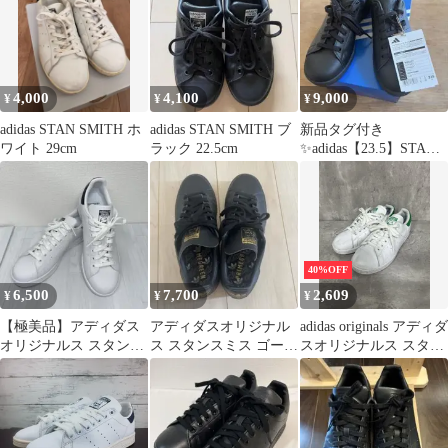
4,000
4,100
9,000
¥
¥
¥
adidas STAN SMITH ホ
adidas STAN SMITH ブ
新品タグ付き
ワイト 29cm
ラック 22.5cm
✨adidas【23.5】STAN
SMITH M20327
40%OFF
6,500
7,700
2,609
¥
¥
¥
【極美品】アディダス
アディダスオリジナル
adidas originals アディダ
オリジナルス スタンス
ス スタンスミス ゴール
スオリジナルス スタン
ミス ホワイト 25.0cm
ド ブラック
スミス スニーカー
size23.5ｃｍ/黒ｘ緑 ■■
レディース