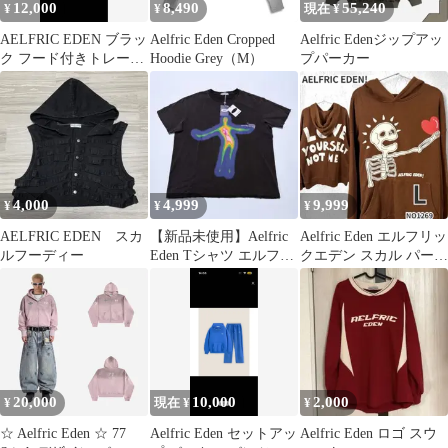
12,000
8,490
55,240
¥
¥
現在 ¥
AELFRIC EDEN ブラッ
Aelfric Eden Cropped
Aelfric Edenジップアッ
ク フード付きトレーナ
Hoodie Grey（M）
プパーカー
ー
4,000
4,999
9,999
¥
¥
¥
AELFRIC EDEN スカ
【新品未使用】Aelfric
Aelfric Eden エルフリッ
ルフーディー
Eden Tシャツ エルフリ
クエデン スカル パーカ
ック エデン Y2K
ー L 茶 Y2K
20,000
10,000
2,000
¥
現在 ¥
¥
☆ Aelfric Eden ☆ 77
Aelfric Eden セットアッ
Aelfric Eden ロゴ スウ