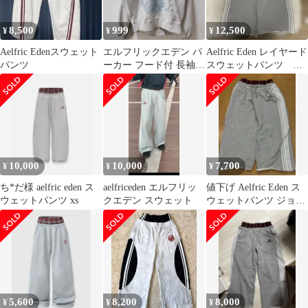
8,500
999
12,500
¥
¥
¥
Aelfric Edenスウェット
エルフリックエデン パ
Aelfric Eden レイヤード
パンツ
ーカー フード付 長袖
スウェットパンツ 袋
ロゴ XL 灰 綿 オーバー
付き
サイズ
10,000
10,000
7,700
¥
¥
¥
ち*だ様 aelfric eden ス
aelfriceden エルフリッ
値下げ Aelfric Eden ス
ウェットパンツ xs
クエデン スウェット
ウェットパンツ ジョガ
ーパンツ Lサイズ
5,600
8,200
8,000
¥
¥
¥