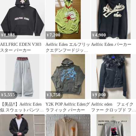
8,888
7,200
4,900
¥
¥
¥
AELFRIC EDEN V303
Aelfric Eden エルフリッ
Aelfric Eden パーカー
スター パーカー
クエデンフードジップ
アップ
5,555
3,750
9,000
¥
¥
¥
【美品‼️】Aelfric Eden
Y2K POP Aelfric Edenグ
Aelfric eden フェイク
似 スウェットパンツ
ラフィック パーカー
ファー クロップド フー
yuuna着用
ディー