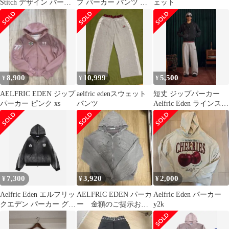
Stitch デザイン パーカ
プ パーカー パンツ ブ
ェット
ー S
ルー
8,900
10,999
5,500
¥
¥
¥
AELFRIC EDEN ジップ
aelfric edenスウェット
短丈 ジップパーカー
パーカー ピンク xs
パンツ
Aelfric Eden ラインスト
ーン
7,300
3,920
2,000
¥
¥
¥
Aelfric Eden エルフリッ
AELFRIC EDEN パーカ
Aelfric Eden パーカー
クエデン パーカー グレ
ー 金額のご提示お願
y2k
ー XLサイズ
いします＾＾