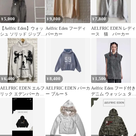
5,000
9,800
7,800
¥
¥
¥
【Aelfric Eden】ウォッ
Aelfric Eden フーディ
AELFRIC EDEN レディ
シュ ソリッド ジップア
パーカー
ース 猫 パーカー
ップ パーカー
6,400
8,400
1,500
¥
¥
¥
AELFRIC EDEN エルフ
AELFRIC EDEN パーカ
Aelfric Eden フード付き
リック エデンパーカ
ー ブルー S
デニム ウォッシュ タン
ー サイズＬ
クトップ