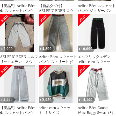
【美品‼️】Aelfric Eden
【新品タグ付】
Aelfric Eden スウェット
似 スウェットパンツ
AELFRIC EDEN スウェ
パンツ ジョガーパンツ
yuuna着用
ット ワイドパンツ
Sサイズ
Lサイズ
7,900
4,800
10,000
¥
¥
¥
AELFRIC EDEN エルフ
Aelfric Eden スウェット
エルフリックエデン
リックエデン スウェ
パンツ ストリート y2k
aelfric eden スウェット
ットパンツ
グランジ
パンツ
4,444
2,950
14,190
¥
¥
¥
【美品‼️】Aelfric Eden
aelfric edenスウェッ
Aelfric Eden Double
似 スウェットパンツ
ト Lサイズ
Waist Baggy Sweat（S）