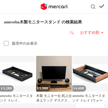
amesoba木製モニタースタンド の検索結果
並び替え
販売中のみ表示
5,280
5,980
6,600
¥
¥
¥
amesoba モニタースタ
木製 モニター台 机上台
amesoba モニタースタ
ンド トレイ
卓上ラック デスクスタ
ンド トレイ (ウォール
(MAKKURO, 1個)
ンド 大きめ アカシア材
ナット, Original)mt