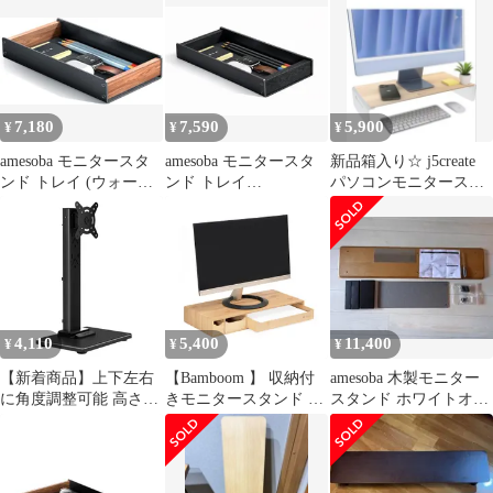
016
9a44188b
7,180
7,590
5,900
¥
¥
¥
amesoba モニタースタ
amesoba モニタースタ
新品箱入り☆ j5create
ンド トレイ (ウォール
ンド トレイ
パソコンモニタースタ
ナット, Original)ｍａ
(MAKKURO, Original)ys
ンドJCT125☆無垢材天
板
4,110
5,400
11,400
¥
¥
¥
【新着商品】上下左右
【Bamboom 】 収納付
amesoba 木製モニター
に角度調整可能 高さ調
きモニタースタンド 竹
スタンド ホワイトオー
節 VESA デスク 13-32
製 A4用紙収納 文房具
ク×ブラック DIY加工
インチ対応 50x50 テレ
収納 デスク上収納 サス
あり
ビスタンド 75X75 置き
テナブル素材 汚れにく
型 100x100 １画面 耐荷
い おしゃれ