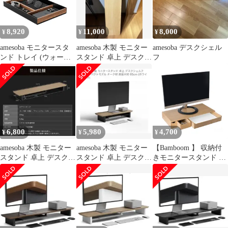
重20KG モニタースタ
ンド 木製のベース モニ
ターアーム 黒(ML132)
8,920
11,000
8,000
¥
¥
¥
suptek
amesoba モニタースタ
amesoba 木製 モニター
amesoba デスクシェル
ンド トレイ (ウォール
スタンド 卓上 デスクシ
フ
ナット, Plus)ｍａ
ェルフ
6,800
5,980
4,700
¥
¥
¥
amesoba 木製 モニター
amesoba 木製 モニター
【Bamboom 】 収納付
スタンド 卓上 デスクシ
スタンド 卓上 デスクシ
きモニタースタンド 竹
ェルフ
ェルフ MINI
製 A4用紙収納 文房具
収納 デスク上収納 サス
テナブル素材 汚れにく
い おしゃれ