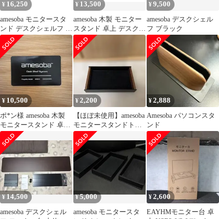
16,250
13,500
9,500
¥
¥
¥
amesoba モニタースタ
amesoba 木製 モニター
amesoba デスクシェル
ンド デスクシェルフ ダ
スタンド 卓上 デスクシ
フ ブラック
ークウォールナット×ブ
ェルフ
ラック
10,500
2,200
2,888
¥
¥
¥
ポ*ン様 amesoba 木製
【ほぼ未使用】amesoba
Amesoba パソコンスタ
モニタースタンド 卓上
モニタースタンドトレ
ンド
デスクシェルフ
イ ウォールナット
14,500
5,000
2,600
¥
¥
¥
amesoba デスクシェル
amesoba モニタースタ
EAYHMモニター台 卓