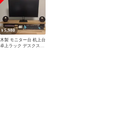
5,980
¥
木製 モニター台 机上台
卓上ラック デスクスタ
ンド 大きめ アカシア材