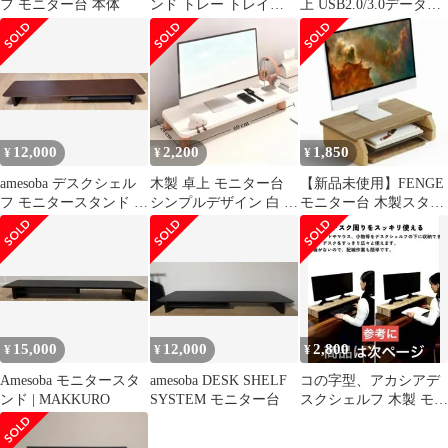
フ モニター台 本体
ンド トレー トレイ
上 USB2.0/3.0データ転
MAKKURO
送付き モニタースタン
ド
12,000
2,200
1,850
¥
¥
¥
amesoba デスクシェル
木製 卓上 モニター台
【新品未使用】FENGE
フ モニタースタンド ダ
シンプルデザイン 白 長
モニター台 木製スタン
ークウォールナット
方形 60cm x 24cm
ド（Monitor Riser）
15,000
12,000
2,800
¥
¥
¥
Amesoba モニタースタ
amesoba DESK SHELF
コの字型、アカシアデ
ンド | MAKKURO
SYSTEM モニター台
スクシェルフ 木製 モニ
ター パソコン台 ★キ
ーボード収納