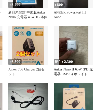
3,200
800
¥
¥
o
新品未開封 中国版Anker
ANKER PowerPort III
Nano 充電器 45W 1C 本体
Nano
6,500
2,300
¥
現在 ¥
Anker 736 Charger 2個セ
Anker Nano II 65W (PD 充
W
ット
電器 USB-C) ホワイト