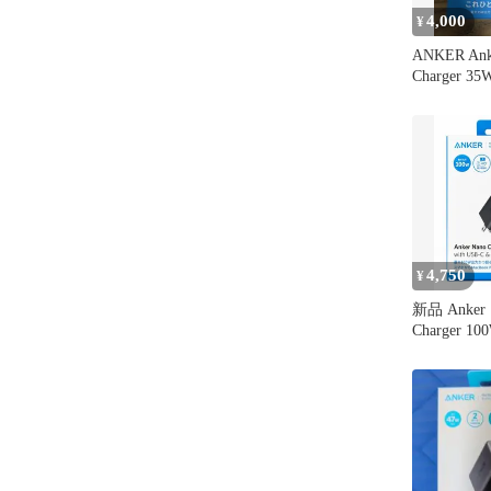
4,000
¥
ANKER Ank
Charger 35
4,750
¥
新品 Anker
Charger 10