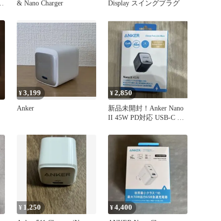
0
& Nano Charger
Display スイングプラグ
3,199
2,850
¥
¥
Anker
新品未開封！Anker Nano
II 45W PD対応 USB-C 急
速充電器
1,250
4,400
¥
¥