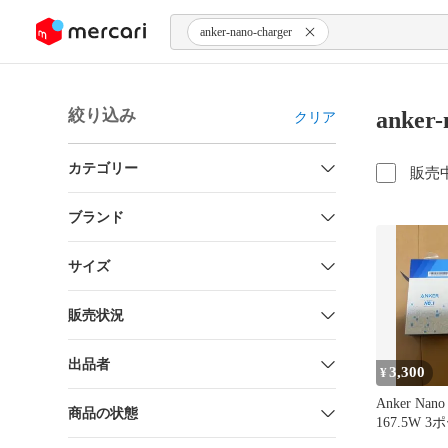
ンツにスキップ
anker-nano-charger
絞り込み
anker
クリア
カテゴリー
販売
ブランド
サイズ
販売状況
出品者
3,300
¥
Anker Nano 
商品の状態
167.5W 
付