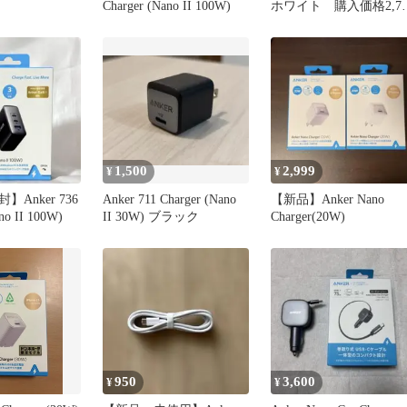
Charger (Nano II 100W)
ホワイト 購入価格2,79
円
1,500
2,999
¥
¥
Anker 736
Anker 711 Charger (Nano
【新品】Anker Nano
no II 100W)
II 30W) ブラック
Charger(20W)
950
3,600
¥
¥