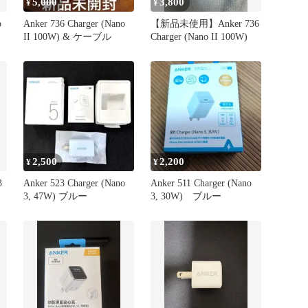
5,000
3,800
¥
¥
o
Anker 736 Charger (Nano
【新品未使用】Anker 736
II 100W) & ケーブル
Charger (Nano II 100W)
2,500
2,200
¥
¥
3
Anker 523 Charger (Nano
Anker 511 Charger (Nano
3, 47W) ブルー
3, 30W) ブルー