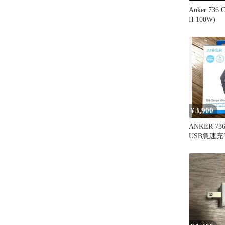
Anker 736 C
II 100W)
3,900
¥
ANKER 73
USB急速充電
100W