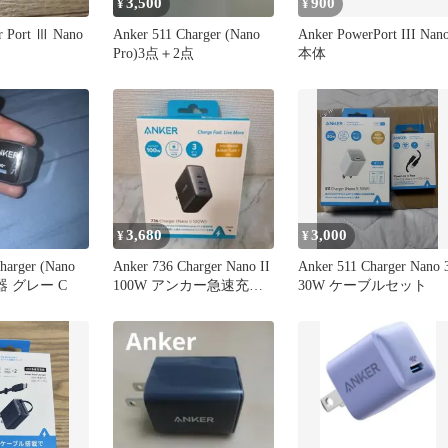
3,500
900
¥
¥
r Port Ⅲ Nano
Anker 511 Charger (Nano
Anker PowerPort III Nan
Pro)3点＋2点
本体
3,680
3,000
¥
¥
harger (Nano
Anker 736 Charger Nano II
Anker 511 Charger Nano 
器 グレー C
100W アンカー急速充電
30W ケーブルセット
器