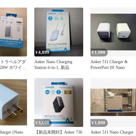
グケーブル
4,899
1,900
¥
¥
ano トラベルアダ
Anker Nano Charging
Anker 511 Charger &
1 20W ホワイト
Station 6-in-1, 新品
PowerPort III Nano
3,600
1,800
¥
¥
harger (Nano
【新品未開封】Anker 736
Anker 511 Nano Charger