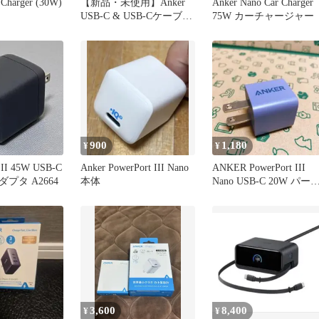
 Charger (30W)
【新品・未使用】Anker
Anker Nano Car Charger
USB-C & USB-Cケーブル
75W カーチャージャー
ホワイト
900
1,180
¥
¥
 II 45W USB-C
Anker PowerPort III Nano
ANKER PowerPort III
プタ A2664
本体
Nano USB-C 20W パー
ル
3,600
8,400
¥
¥