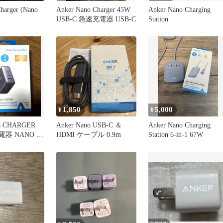
harger (Nano
Anker Nano Charger 45W
Anker Nano Charging
USB-C 急速充電器 USB-C
Station
1,850
5,000
¥
¥
6 CHARGER
Anker Nano USB-C ＆
Anker Nano Charging
器 NANO II
HDMI ケーブル 0.9m
Station 6-in-1 67W