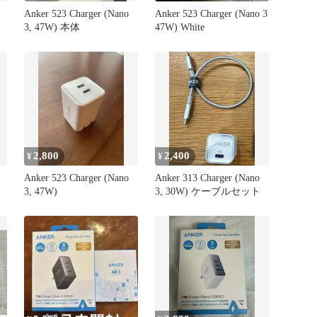
Anker 523 Charger (Nano
Anker 523 Charger (Nano 3
3, 47W) 本体
47W) White
2,800
2,400
¥
¥
Anker 523 Charger (Nano
Anker 313 Charger (Nano
3, 47W)
3, 30W) ケーブルセット