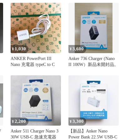
1,030
3,600
¥
¥
ANKER PowerPort III
Anker 736 Charger (Nano
Nano 充電器 typeC to C
II 100W）新品未開封品。
2,200
3,300
¥
¥
W
Anker 511 Charger Nano 3
【新品】Anker Nano
30W USB-C 急速充電器
Power Bank 22.5W USB-C