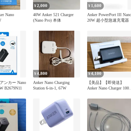
2,000
1,600
¥
¥
er Nano
40W Anker 521 Charger
Anker PowerPort III Nan
W
(Nano Pro) 本体
20W 超小型急速充電器
4,800
4,100
¥
¥
 アンカー Nano
Anker Nano Charging
【美品】【即発送】
0W B2679N11
Station 6-in-1, 67W
Anker Nano Charger 100
急速充電器