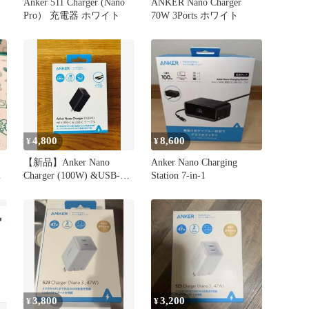
Anker 511 Charger (Nano
ANKER Nano Charger
Pro） 充電器 ホワイト
70W 3Ports ホワイト
4,800
8,600
¥
¥
【新品】Anker Nano
Anker Nano Charging
プ
Charger (100W) &USB-C
Station 7-in-1
ケーブル
3,800
3,200
¥
¥