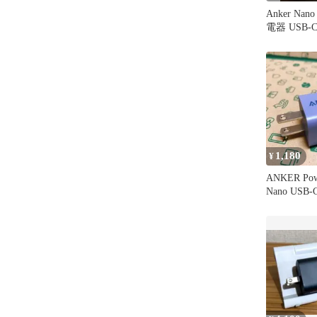
Anker Nano
電器 USB-
1,180
¥
ANKER Powe
Nano USB
ル