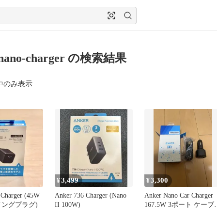
-nano-charger の検索結果
中のみ表示
3,499
3,300
¥
¥
 Charger (45W
Anker 736 Charger (Nano
Anker Nano Car Charger
 スイングプラグ)
II 100W)
167.5W 3ポート ケーブ
付