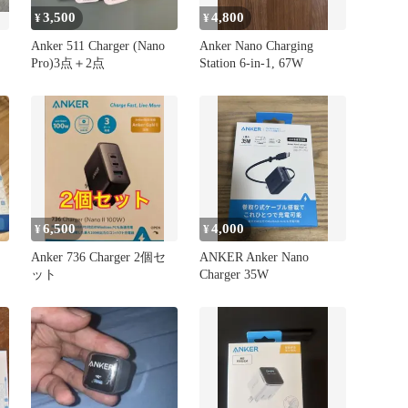
3,500
4,800
¥
¥
Anker 511 Charger (Nano
Anker Nano Charging
Pro)3点＋2点
Station 6-in-1, 67W
6,500
4,000
¥
¥
Anker 736 Charger 2個セ
ANKER Anker Nano
ット
Charger 35W