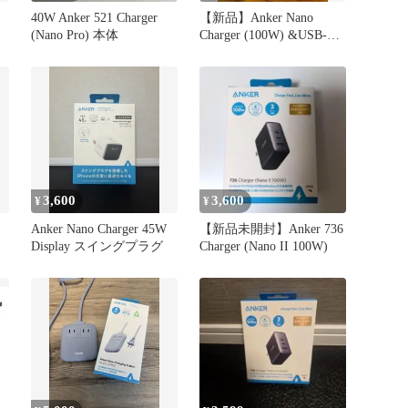
40W Anker 521 Charger
【新品】Anker Nano
(Nano Pro) 本体
Charger (100W) &USB-C
ケーブル
3,600
3,600
¥
¥
Anker Nano Charger 45W
【新品未開封】Anker 736
Display スイングプラグ
Charger (Nano II 100W)