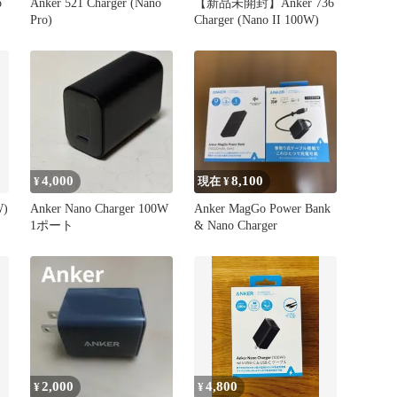
o
Anker 521 Charger (Nano
【新品未開封】Anker 736
Pro)
Charger (Nano II 100W)
4,000
8,100
¥
現在 ¥
W)
Anker Nano Charger 100W
Anker MagGo Power Bank
1ポート
& Nano Charger
2,000
4,800
¥
¥