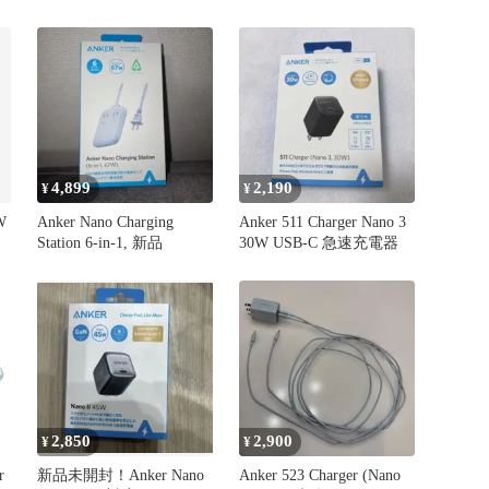
USB-C microUSB
4,899
2,190
¥
¥
W
Anker Nano Charging
Anker 511 Charger Nano 3
Station 6-in-1, 新品
30W USB-C 急速充電器
2,850
2,900
¥
¥
r
新品未開封！Anker Nano
Anker 523 Charger (Nano