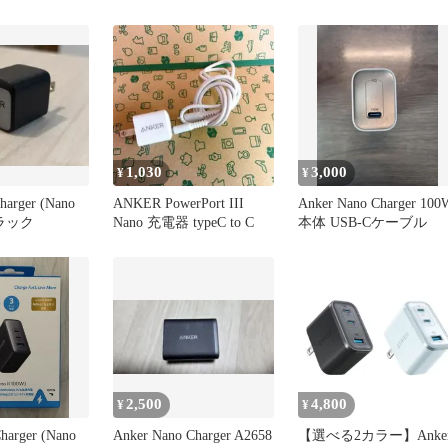
セット
海外旅行
1,030
3,000
¥
¥
harger (Nano
ANKER PowerPort III
Anker Nano Charger 100
ブラック
Nano 充電器 typeC to C
本体 USB-Cケーブル
2,500
4,800
¥
¥
harger (Nano
Anker Nano Charger A2658
【選べる2カラー】Anke