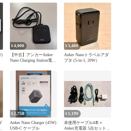
4,000
3,400
¥
¥
W)
【中古】アンカーAnker
Anker Nanoトラベルアダ
Nano Charging Station電源
プタ (5-in-1, 20W）
タップ
2,750
1,199
¥
¥
ダ
Anker Nano Charger (45W)
未使用ケーブル4本＋
ト
USB-C ケーブル
Anker充電器 5点セット