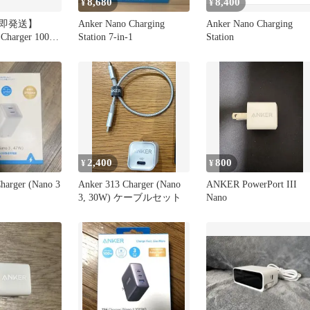
8,680
8,400
¥
¥
即発送】
Anker Nano Charging
Anker Nano Charging
 Charger 100W
Station 7-in-1
Station
2,400
800
¥
¥
harger (Nano 3
Anker 313 Charger (Nano
ANKER PowerPort III
3, 30W) ケーブルセット
Nano