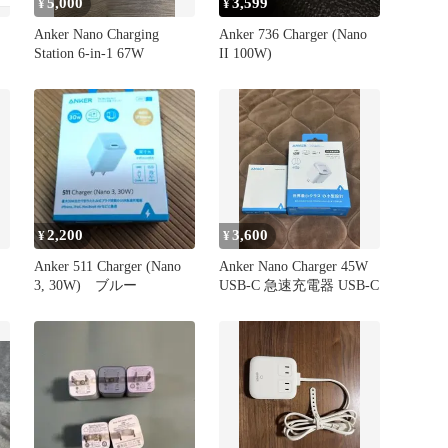
5,000
3,599
¥
¥
Anker Nano Charging
Anker 736 Charger (Nano
Station 6-in-1 67W
II 100W)
2,200
3,600
¥
¥
Anker 511 Charger (Nano
Anker Nano Charger 45W
3, 30W) ブルー
USB-C 急速充電器 USB-C