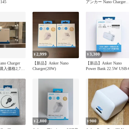
2145
アンカー Nano Charger
70W 3 Ports ブラック / 
ルー 折りたたみ式プラ
2,999
3,300
¥
¥
ano Charger
【新品】Anker Nano
【新品】Anker Nano
入価格2,790
Charger(20W)
Power Bank 22.5W USB-
2,800
900
¥
¥