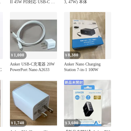
II 45W PD対応 USB-C 急
3, 47W) 本体
ブ
速充電器
グ
1,000
8,380
¥
¥
Anker USB-C充電器 20W
Anker Nano Charging
C
PowerPort Nano A2633
Station 7-in-1 100W
1,740
3,600
¥
¥