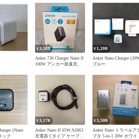
3,580
1,200
¥
¥
Anker 736 Charger Nano II
Anker Nano Charger (20
100W アンカー急速充電
ブルー
器
3,170
3,500
¥
¥
harger (Nano
Anker Nano II 65W A2663
Anker Nano トラベルア
ブラック
充電器 Cタイプ ケーブル
プタ 5-in-1 20W ホワイ