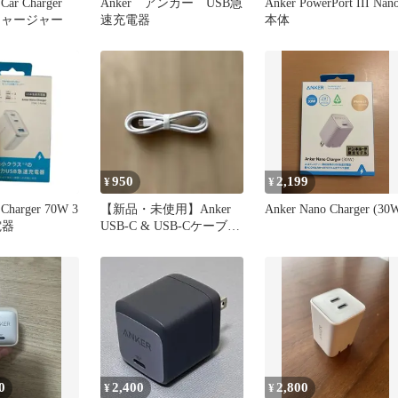
Car Charger
Anker アンカー USB急
Anker PowerPort III Nan
チャージャー
速充電器
本体
950
2,199
¥
¥
 Charger 70W 3
【新品・未使用】Anker
Anker Nano Charger (30
電器
USB-C & USB-Cケーブル
ホワイト
0
2,400
2,800
¥
¥