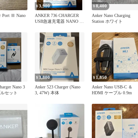
3,900
8,400
¥
¥
r Port Ⅲ Nano
ANKER 736 CHARGER
Anker Nano Charging
USB急速充電器 NANO II
Station ホワイト
100W
3,800
1,850
¥
¥
harger Nano 3
Anker 523 Charger (Nano
Anker Nano USB-C ＆
ブルセット
3, 47W) 本体
HDMI ケーブル 0.9m