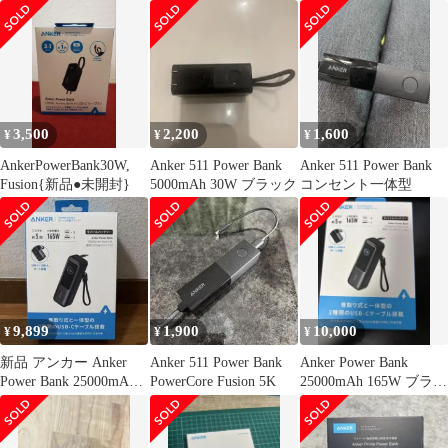
3,500
2,200
1,600
¥
¥
¥
AnkerPowerBank30W,
Anker 511 Power Bank
Anker 511 Power Bank
Fusion{新品●未開封}
5000mAh 30W ブラック
コンセント一体型
9,899
1,900
10,000
¥
¥
¥
新品 アンカー Anker
Anker 511 Power Bank
Anker Power Bank
Power Bank 25000mAh
PowerCore Fusion 5K
25000mAh 165W ブラッ
165W
ク