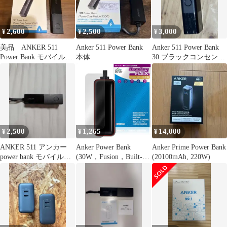
2,600
2,500
3,000
¥
¥
¥
美品 ANKER 511
Anker 511 Power Bank
Anker 511 Power Bank
Power Bank モバイルバ
本体
30 ブラックコンセント
ッテリー
一体型
2,500
1,265
14,000
¥
¥
¥
ANKER 511 アンカー
Anker Power Bank
Anker Prime Power Bank
power bank モバイルバ
(30W，Fusion，Built-In
(20100mAh, 220W)
ッテリー
ケーブル) A1636シリー
ズ 保護 フィルム
OverLay FLEX 低反射
for アンカー 液晶保護
反射防止