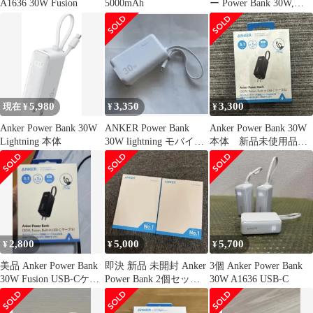
A1636 30W Fusion
5000mAh
ー Power Bank 30W,
Fusion USB-Cケーブル
一体型 A1636N11 モバ
イルバッテリー＋充電
器 3in1 5000mAh 30W急
速充電 PD対応 折りた
たみプラグ ＜ゆうパケ
ットパフ＞
5,980
3,350
3,300
現在 ¥
¥
¥
Anker Power Bank 30W
ANKER Power Bank
Anker Power Bank 30W
Lightning 本体
30W lightning モバイル
本体 新品未使用品送
バッテリー
料込み✨️
2,800
5,000
5,700
¥
¥
¥
美品 Anker Power Bank
即決 新品 未開封 Anker
3個 Anker Power Bank
30W Fusion USB-Cケー
Power Bank 2個セット
30W A1636 USB-C
ブル
A1257