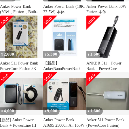
Anker Power Bank
Anker Power Bank (10K,
Anker Power Bank 30W
(30W，Fusion，Built-In
22.5W) 本体
Fusion 本体
ケーブル) A1636シリー
ズ 保護 フィルム
OverLay FLEX 高光沢
for アンカー 液晶保護
衝撃吸収
2,000
5,300
1,600
¥
¥
¥
Anker 511 Power Bank
【新品】
ANKER 511 Power
PowerCore Fusion 5K
AnkerNanoPowerBank
Bank PowerCore
5000mAh☆◎314◎◆0
FusionBK
4,000
9,000
1,600
¥
¥
¥
[新品] Anker Power
Anker Power Bank
Anker 511 Power Bank
Bank + PowerLine III
A1695 25000mAh 165W
(PowerCore Fusion)