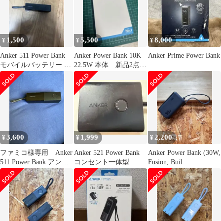
1,500
5,500
8,000
¥
¥
¥
Anker 511 Power Bank
Anker Power Bank 10K
Anker Prime Power Bank
モバイルバッテリー モ
22.5W 本体 新品2点セ
バ充
ット
3,600
1,999
2,200
¥
¥
¥
ファミコ様専用 Anker
Anker 521 Power Bank
Anker Power Bank (30W,
511 Power Bank アンカ
コンセント一体型
Fusion, Buil
ー モバイルバッテリ
ー ポータブル充電
器 バッテリー
(PowerCore Fusion 5000)