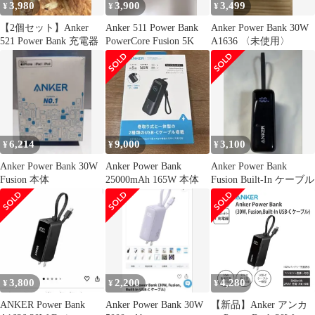
3,980
3,900
3,499
¥
¥
¥
【2個セット】Anker
Anker 511 Power Bank
Anker Power Bank 30W
521 Power Bank 充電器
PowerCore Fusion 5K
A1636 〈未使用〉
6,214
9,000
3,100
¥
¥
¥
Anker Power Bank 30W
Anker Power Bank
Anker Power Bank
Fusion 本体
25000mAh 165W 本体
Fusion Built-In ケーブル
3,800
2,200
4,280
¥
¥
¥
ANKER Power Bank
Anker Power Bank 30W
【新品】Anker アンカ