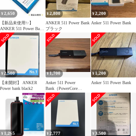
2,650
2,800
2,200
¥
¥
¥
【新品未使用✨】
ANKER 511 Power Bank
Anker 511 Power Bank
ANKER 511 Power Bank
ブラック
モバイルバッテリー
2,500
1,700
1,200
¥
¥
¥
【未開封】 ANKER
Anker 511 Power
Anker 511 Power Bank
Power bank black2
Bank（PowerCore
FusionSK）
1,265
2,777
3,500
¥
¥
¥