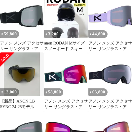
アノン
59,800
3,200
44,800
¥
¥
¥
アノン メンズ アクセサ
anon RODAN Mサイズ
アノン メンズ アクセサ
リー サングラス・アイ
スノーボード スキーヘ
リー サングラス・アイ
ウェア Anon M6 Low
ルメット黒 ロダン
ウェア Anon Sync MFI
Bridge Fit
アノン
Goggles Hyper
GogglesmokePerceive
LilacPerceive Sunny
Sunny OnyxPerceive
Onyx Bonus Lens ライラ
Variable Vi
ック
12,000
58,800
63,800
¥
¥
¥
【新品】ANON LB
アノン メンズ アクセサ
アノン メンズ アクセサ
SYNC 24-25モデル 箱
リー サングラス・アイ
リー サングラス・アイ
付き
ウェア Anon M4S
ウェア Anon M4S Toric
Cylindrical MFI Goggles
GogglesmokePerceive
Family TreePerceive
Sunny OnyxPerceive
Sunny RedPerceive Cl
Variable Violet スモー