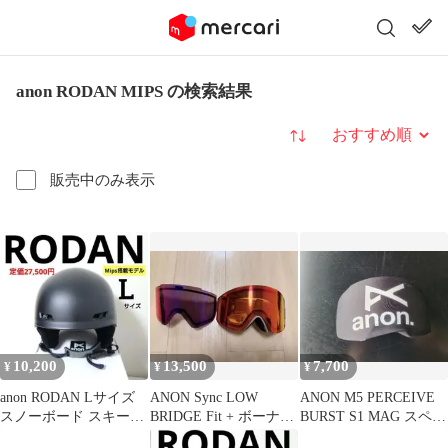
anon RODAN MIPS の検索結果
並び替え
販売中のみ表示
10,200
13,500
7,700
¥
¥
¥
anon RODAN Lサイズ
ANON Sync LOW
ANON M5 PERCEIVE
スノーボード スキーヘ
BRIDGE Fit + ボーナス
BURST S1 MAG スペア
ルメット黒 ロダン
レンズ アノン
レンズ