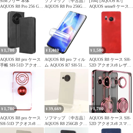
SIMフリー 本体
ソフマップ 〔中古品〕
[104] [AQUOS R7]
AQUOS R8 Pro 256 GB
AQUOS R8 Pro 256GB
AQUOS sense9 ケース
290 ブラック
ブラック SH-51D
手帳型 R10 A501SH SH-
docomo SIMフリー
51F R9 pro wish4 Wish5
【251】
A502SH SH-52F R9
R8pro R8 sense 7 /Sense7
plus センス9 プラス
1,780
1,480
1,580
¥
¥
¥
AQUOS R8 pro ケース
AQUOS R8 pro フィル
AQUOS R8 ケース SH-
手帳 SH-51D アクオス
ム AQUOS R7 SH-51D
52D アクオスr8 レザー
r8 プロ チェック柄 合
SH-52C アクオスr8 プ
ハード ケース
革 レトロ 手帳 ケース
ロ TPU 全面保護 フィ
【Color】 レッド
【Color】 ブラック
ルム
1,780
39,669
1,780
¥
¥
¥
AQUOS R8 pro ケース
ソフマップ 〔中古品〕
AQUOS R8 ケース SH-
SH-51D アクオスr8 プ
AQUOS R8 256GB クリ
52D アクオスr8 スマホ
ロ スマホリング 耐衝撃
ーム SH-52D docomo
リング 耐衝撃 薄型 ケ