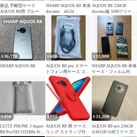
新品 手帳型ケース
SHARP AQUOS R8 本体
AQUOS R8 256GB
AQUOS R8用 ブルー
docomo sh52d
docomo版 SIMフリー ブ
ルー
36,770
600
33,980
¥
¥
¥
SHARP AQUOS R8
AQUOS R8 pro スマー
SHARP AQUOS R8 本体
トフォン用ケース スト
ケース・フィルム付
ラップ付き カーボン調
450
999
31,200
¥
¥
¥
LEITZ PHONE 3 Aquos
AQUOS R8 用 ケース
AQUOS R8 pro 256GB
R8 Pro/SH-51D/R8s Pro
リング ストラップ付き
A301SH SiMフリー 25