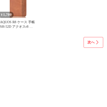
紋認証対応3D設計 貼り
付け簡単 指紋防止 汚れ
防止 衝撃吸収 (MO-
1,780
¥
AA238)
AQUOS R8 ケース 手帳
SH-52D アクオスr8 チ
ェック柄 合革 レトロ
手帳 ケース 【Color】
キャメル
次へ