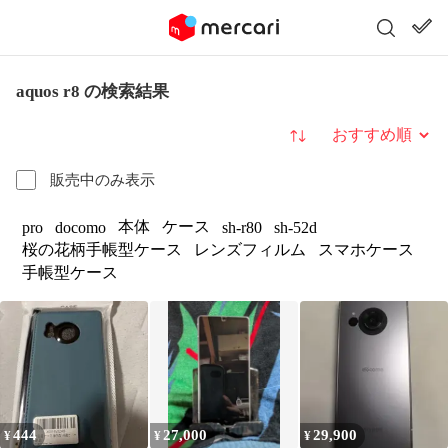
aquos r8 の検索結果
並び替え
販売中のみ表示
本体
ケース
pro
docomo
sh-r80
sh-52d
桜の花柄手帳型ケース
レンズフィルム
スマホケース
手帳型ケース
444
27,000
29,900
¥
¥
¥