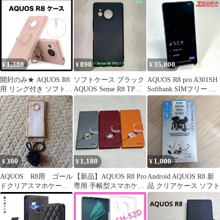
耐衝撃 上質 TPU ソフ
SH-52D カバー
ト 透明 クリア ケース
A250
1,380
890
35,000
¥
¥
¥
開封のみ★ AQUOS R8
ソフトケース ブラック
AQUOS R8 pro A301SH
用 リング付き ソフトケ
AQUOS Sense R8 TPU
Softbank SIMフリー ネ
ース (ピンク)
ソフトケース(黒)
ットワーク利用制限〇
湘南台店
300
1,180
1,000
¥
¥
¥
AQUOS R8用 ゴール
【新品】AQUOS R8 Pro
Android AQUOS R8 新
ドクリアスマホケース
専用 手帳型スマホケー
品 クリアケース ソフト
ショルダーストラップ
ス 3個セット