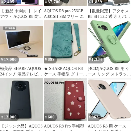
2,405
37,700
1,859
¥
¥
¥
【 新品 未開封 】 レイ
AQUOS R8 pro 256GB
【数量限定】アクオス
アウト AQUOS R8 防埃
A301SH SiMフリー 21
R8 SH-52D 透明 カバー
ガラス 180°PS RT-
スマホケース クリア 耐
AQFS1F/BSPG 未使用
衝撃 TPU ケース 薄型
送料無料
軽量 R8 ソフトケース
人気 AQUOS 保護カバ
ー(シルバー)
17,000
899
1,334
¥
¥
¥
極美品 SHARP AQUOS
★ SHARP AQUOS R8
[4C32]AQUOS R8 用 ケ
24インチ 液晶テレビ
ケース 手帳型 グリーン
ース リング ストラップ
2T-C24DE
猫
付き SH-52D
13,000
600
863
¥
¥
¥
【ジャンク品】AQUOS
AQUOS R8 Pro 手帳型
AQUOS R8 用 ケース