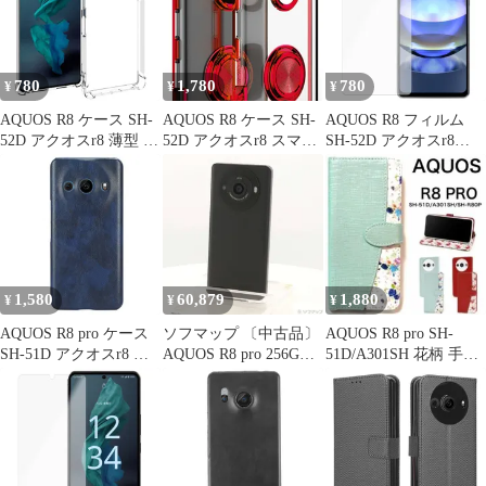
カット
780
1,780
780
¥
¥
¥
AQUOS R8 ケース SH-
AQUOS R8 ケース SH-
AQUOS R8 フィルム
52D アクオスr8 薄型 耐
52D アクオスr8 スマホ
SH-52D アクオスr8
衝撃 コーナーガード ソ
リング 耐衝撃 薄型 ケ
PET 保護フィルム
フト ケース
ース 【Color】 レッド
【Color】 光沢
1,580
60,879
1,880
¥
¥
¥
AQUOS R8 pro ケース
ソフマップ 〔中古品〕
AQUOS R8 pro SH-
SH-51D アクオスr8 プ
AQUOS R8 pro 256GB
51D/A301SH 花柄 手帳
ロ レザー ハード ケー
ブラック SH-R80P SIM
型ケース
ス 【Color】 ネイビー
フリー【276】