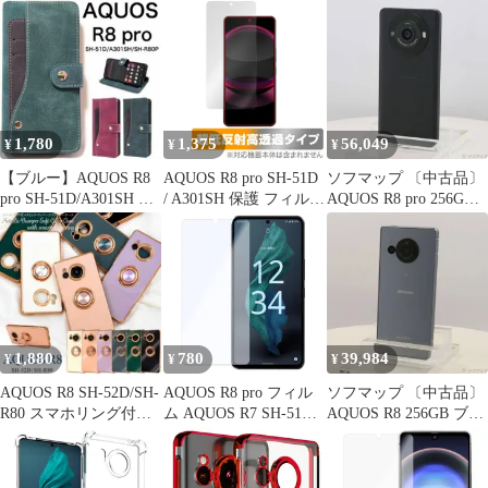
ー SH-52D docomo SIM
リング 耐衝撃 薄型 ケ
ブラック SH-R80P SIM
フリー【349】
ース 【Color】 ブルー
フリー【258】
1,780
1,375
56,049
¥
¥
¥
【ブルー】AQUOS R8
AQUOS R8 pro SH-51D
ソフマップ 〔中古品〕
pro SH-51D/A301SH 手
/ A301SH 保護 フィルム
AQUOS R8 pro 256GB
帳型ケース
OverLay Plus Premium
ブラック SH-R80P SIM
アクオス アールエイト
フリー【262】
プロ アンチグレア 反射
防止 高透過 指紋防止
1,880
780
39,984
¥
¥
¥
AQUOS R8 SH-52D/SH-
AQUOS R8 pro フィル
ソフマップ 〔中古品〕
R80 スマホリング付ケ
ム AQUOS R7 SH-51D
AQUOS R8 256GB ブル
ース
SH-52C アクオスr8 プ
ー SH-52D docomo SIM
ロ PET 保護フィルム
フリー【262】
【Color】 ブルーライト