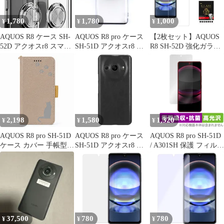
1,780
1,780
1,000
¥
¥
¥
AQUOS R8 ケース SH-
AQUOS R8 pro ケース
【2枚セット】AQUOS
52D アクオスr8 スマホ
SH-51D アクオスr8 プ
R8 SH-52D 強化ガラス
リング 耐衝撃 薄型 ケ
ロ スマホリング 耐衝撃
保護フィルム SH-52D
ース 【Color】 シルバ
薄型 ケース 【Color】
docomo 液晶保護
ー
ブラック
AQUOS R8 スクリーン
保護フィルム クリア仕
様 SHARP AQUOS R8
画面保護シート 耐衝撃
耐摩擦 スクラッチ防止
2,198
1,580
1,320
¥
¥
¥
AQUOS R8
AQUOS R8 pro SH-51D
AQUOS R8 pro ケース
AQUOS R8 pro SH-51D
ケース カバー 手帳型
SH-51D アクオスr8 プ
/ A301SH 保護 フィルム
猫 ねこ SH-51Dケース
ロ レザー ハード ケー
OverLay Absorber 高光
SH-51Dカバー SH51D
ス 【Color】 ブラック
沢 アクオス アールエイ
ケース SH51Dカバー
ト プロ 衝撃吸収 抗菌
"q-15m-27-dn03
37,500
780
780
¥
¥
¥