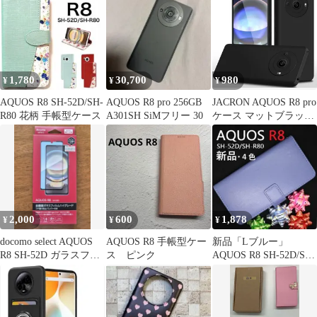
クリア) 無地ケース デ
コベース ジャケット ハ
ードケース シンプル
muji-sh51d-cl
1,780
30,700
980
¥
¥
¥
AQUOS R8 SH-52D/SH-
AQUOS R8 pro 256GB
JACRON AQUOS R8 pro
R80 花柄 手帳型ケース
A301SH SiMフリー 30
ケース マットブラック
携帯便利 ストラップホ
ール付きSH-51D 対応
カバー 超薄型 軽量 擦
り傷防止 落下防止 滑り
止め TPUケース 指紋防
止 ワイヤレス充電対応
(MJO-JAC-C344)
2,000
600
1,878
¥
¥
¥
docomo select AQUOS
AQUOS R8 手帳型ケー
新品「Lブルー」
R8 SH-52D ガラスフィ
ス ピンク
AQUOS R8 SH-52D/SH-
ルム
R80用カラー手帳型ケ
ース