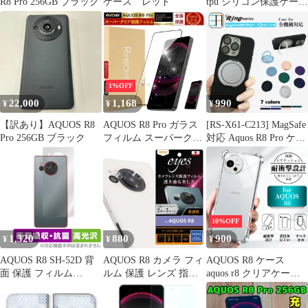
R8 Pro 256GB ブラック
ケース レッド
tpu シリコン保護ケース
SH-52D 用
1%OFF
22,000
1,168
990
¥
¥
¥
【訳あり】AQUOS R8
AQUOS R8 Pro ガラス
[RS-X61-C213] MagSafe
Pro 256GB ブラック
フィルム スーパークリ
対応 Aquos R8 Pro ケー
ア 光沢 AQUOS R8Pro
ス 黒 ソフト スマホケ
フィルム 強化ガラス 黒
ース リング付き おしゃ
縁 シャープ アクオス
れ かわいい 多機能360°
クリア SH51D 液晶保護
回転スタンド機能付き
フィルム RYECHER
耐衝撃 A301SH アクオ
ス r8 ケース aquosr8Pro
10%OFF
カバー ワイヤ
1,320
880
900
¥
¥
¥
AQUOS R8 SH-52D 背
AQUOS R8 カメラ フィ
AQUOS R8 ケース
面 保護 フィルム
ルム 保護 レンズ 指紋
aquos r8 クリアケース
OverLay Absorber 高光
防止 透明 クリア ３セ
携帯カバー aquos r8 ケ
沢 アクオス R8 SH52D
ット ２枚入り SH-52D
ース カバー 軽量設計