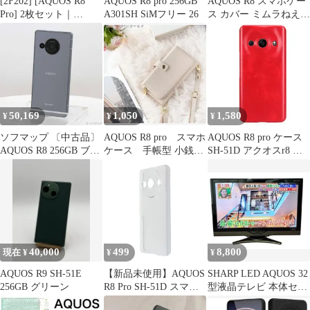
[2F202] [AQUOS R8
AQUOS R8 pro 256GB
AQUOS R8 スマホケー
Pro] 2枚セット｜
A301SH SiMフリー 26
ス カバー ミムラねえさ
AQUOS sense9 2Dソフ
ん リトルミイ かわいい
ト保護フィルム R10
黒
A501SH SH-51F R9 pro
wish4 Wish5 A502SH
SH-52F R9 R8pro R8
sense 7 /Sen
50,169
1,050
1,580
¥
¥
¥
ソフマップ 〔中古品〕
AQUOS R8 pro スマホ
AQUOS R8 pro ケース
AQUOS R8 256GB ブル
ケース 手帳型 小銭入
SH-51D アクオスr8 プ
ー SH-R80 SIMフリー
れ付 シャンパンゴー
ロ レザー ハード ケー
【305】
ルド
ス 【Color】 レッド
40,000
499
8,800
現在 ¥
¥
¥
AQUOS R9 SH-51E
【新品未使用】AQUOS
SHARP LED AQUOS 32
256GB グリーン
R8 Pro SH-51D スマホ
型液晶テレビ 本体セッ
ケース カバー PC (色:
ト