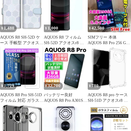
スマホ用保護フィルム
docomo SHARP シャー
クリア 保護ケース 耐衝
衝撃吸収 高光沢 抗菌
プ RT-AQFS1FT-CA
撃 透明 SH-52D スマホ
【普通郵便にて8/19発
ケース 四隅エアクッシ
送予定】
ョン 柔軟なTPU素材 シ
ンプル
1,480
1,000
42,500
¥
¥
¥
AQUOS R8 SH-52D ケ
AQUOS R8 フィルム
SIMフリー 本体
ース 手帳型 アクオス
SH-52D アクオスr8 強
AQUOS R8 Pro 256 GB
R8 スマホケース 携帯
化ガラス フィルム
292 ブラック
ケース 和風 和柄 レト
ロ 花 市松 矢絣 青海波
かわいい 日本 おしゃれ
上品 キレイ カラー03
1,729
32,700
780
¥
¥
¥
AQUOS R8 Pro SH-51D
バッテリー良好
AQUOS R8 pro ケース
フィルム 対応 ガラスフ
AQUOS R8 Pro A301SH
SH-51D アクオスr8 プ
ィルム
256GB ブラック SIMフ
ロ 薄型 耐衝撃 コーナ
リー(simロック解除済)
ーガード ソフト ケース
中古 本体 動作確認済
【最短送料無料】M-
040