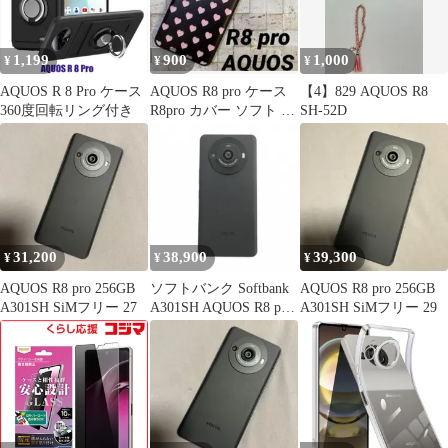
1,199
900
1,000
¥
¥
¥
AQUOS R 8 Pro ケース
AQUOS R8 pro ケース
【4】829 AQUOS R8
360度回転リング付き
R8pro カバー ソフト お
SH-52D
しゃれ ハート
31,200
38,900
39,300
¥
¥
¥
AQUOS R8 pro 256GB
ソフトバンク Softbank
AQUOS R8 pro 256GB
A301SH SiMフリー 27
A301SH AQUOS R8 pro
A301SH SiMフリー 29
携帯電話 スマートフォ
ン Android 256GB 黒 ブ
ラック ■GY11 /MQ