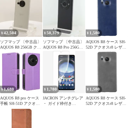
薄型 ケース 【Color】
SIMフリー【295】
ース 【Color】 ピンク
レッド
42,504
50,379
1,580
¥
¥
¥
ソフマップ 〔中古品〕
ソフマップ 〔中古品〕
AQUOS R8 ケース SH-
AQUOS R8 256GB クリ
AQUOS R8 Pro 256GB
52D アクオスr8 レザー
ーム SH-52D docomo
ブラック SH-51D
ハード ケース
SIMフリー【305】
docomo SIMフリー
【Color】 ネイビー
【258】
1,680
1,780
1,580
¥
¥
¥
AQUOS R8 pro ケース
JACRON アンチグレア
AQUOS R8 ケース SH-
手帳 SH-51D アクオス
・ ガイド枠付き
52D アクオスr8 レザー
r8 プロ チェックレザー
AQUOS R8 / SH-52D専
ハード ケース
シンプル 手帳 ケース
用 フィルム 非ガラス
【Color】 グレー
【Color】 パープル
R8全面 保護 フィルム
TPU1枚AQUOS R8用 指