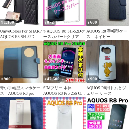
1,100
872
600
¥
¥
¥
UnivoColors For SHARP
✨️AQUOS R8 SH-52Dケ
AQUOS R8 手帳型ケー
AQUOS R8 SH-52D
ースカバー✨️クリア
ス ネイビー
900
47,500
900
¥
¥
¥
青い手帳型スマホケー
SIMフリー 本体
AQUOS R8用トムとジ
ス AQUOS R8 pro
AQUOS R8 Pro 256 GB
ェリー ケース
269 ブラック