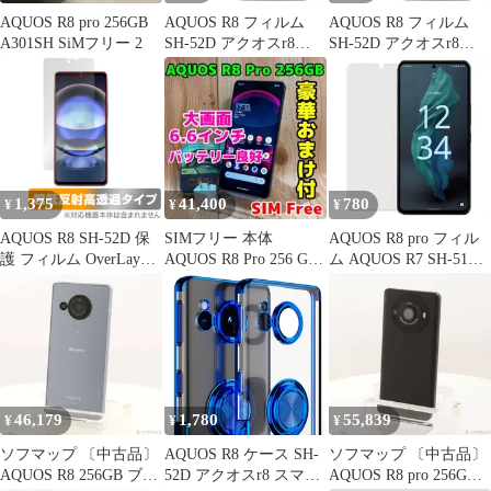
AQUOS R8 pro 256GB
AQUOS R8 フィルム
AQUOS R8 フィルム
A301SH SiMフリー 2
SH-52D アクオスr8
SH-52D アクオスr8
PET 保護フィルム
PET 保護フィルム
【Color】 光沢なし
【Color】 ブルーライト
カット
1,375
41,400
780
¥
¥
¥
AQUOS R8 SH-52D 保
SIMフリー 本体
AQUOS R8 pro フィル
護 フィルム OverLay
AQUOS R8 Pro 256 GB
ム AQUOS R7 SH-51D
Plus Premium アクオス
295 ブラック
SH-52C アクオスr8 プ
R8 SH52D スマホ用保
ロ PET 保護フィルム
護フィルム アンチグレ
【Color】 光沢なし
ア 反射防止 高透過 指
紋防止
46,179
1,780
55,839
¥
¥
¥
ソフマップ 〔中古品〕
AQUOS R8 ケース SH-
ソフマップ 〔中古品〕
AQUOS R8 256GB ブル
52D アクオスr8 スマホ
AQUOS R8 pro 256GB