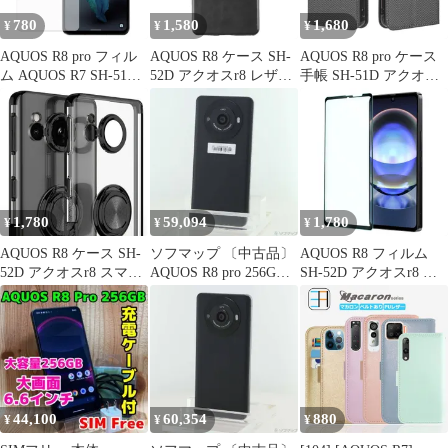
780
1,580
1,680
¥
¥
¥
AQUOS R8 pro フィル
AQUOS R8 ケース SH-
AQUOS R8 pro ケース
ム AQUOS R7 SH-51D
52D アクオスr8 レザー
手帳 SH-51D アクオス
SH-52C アクオスr8 プ
ハード ケース
r8 プロ チェックレザー
ロ PET 保護フィルム
【Color】 ブラック
シンプル 手帳 ケース
【Color】 光沢
【Color】 ブラック
1,780
59,094
1,780
¥
¥
¥
AQUOS R8 ケース SH-
ソフマップ 〔中古品〕
AQUOS R8 フィルム
52D アクオスr8 スマホ
AQUOS R8 pro 256GB
SH-52D アクオスr8 強
リング 耐衝撃 薄型 ケ
ブラック SH-R80P SIM
化 ガラス 全面保護フィ
ース 【Color】 ブラッ
フリー【258】
ルム
ク
44,100
60,354
880
¥
¥
¥