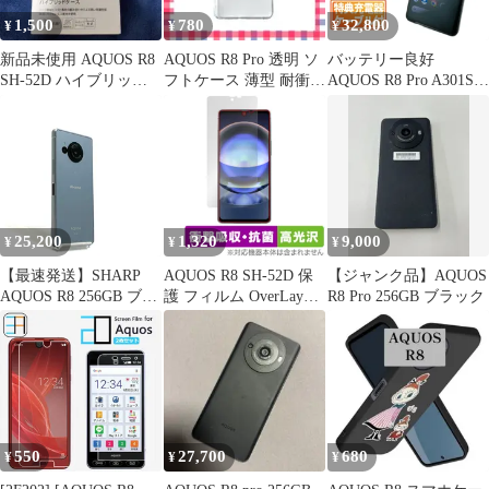
1,500
780
32,800
¥
¥
¥
新品未使用 AQUOS R8
AQUOS R8 Pro 透明 ソ
バッテリー良好
SH-52D ハイブリッド
フトケース 薄型 耐衝撃
AQUOS R8 Pro A301SH
ケース
指紋防止 無地
256GB ブラック SIMフ
リー(simロック解除済)
中古 本体 動作確認済
【最短送料無料】M-
038
25,200
1,320
9,000
¥
¥
¥
【最速発送】SHARP
AQUOS R8 SH-52D 保
【ジャンク品】AQUOS
AQUOS R8 256GB ブル
護 フィルム OverLay
R8 Pro 256GB ブラック
ー docomo SH-52D 白ロ
Absorber 高光沢 アクオ
ム【難有】
ス R8 SH52D スマホ用
保護フィルム 衝撃吸収
抗菌
550
27,700
680
¥
¥
¥