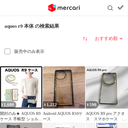
aquos r9 本体 の検索結果
並び替え
販売中のみ表示
1,680
1,222
590
¥
¥
¥
開封のみ★ AQUOS R9
Android AQUOS R10ケ
AQUOS R9 pro アクオ
ケース 手帳型 ショルダ
ース
ス スマホケース
ー （グリーン）
TPU 柔らかい