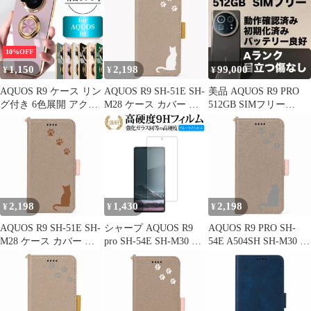
A401SHケース A401SH
A401SHケース A401SH
消しの質感 ほこりが付
カバー "q-15m-27-dn03
カバー "q-13m-27-dn03
かない 滑り止め SH-
M28 スマートフォンケ
ース(TPU-AZ-2913)
10%OFF
1,150
2,198
99,000
¥
¥
¥
AQUOS R9 ケース リン
AQUOS R9 SH-51E SH-
美品 AQUOS R9 PRO
グ付き 6色展開 アクオ
M28 ケース カバー 手
512GB SIMフリー
スr9 スマホカバー 携帯
帳型 猫 ねこ SH-51Eケ
R9PRO 《1840
ケース スタンド機能 指
ース SH-51Eカバー
掛け 360度回転 ストラ
A401SHケース A401SH
ップホール 軽量設計 保
カバー "q-10m-27-dn03
護ケース 携帯カバー シ
ンプル SH-51E スマホ
ケース 耐衝撃TPU素材
2,198
1,430
2,198
¥
¥
¥
AQUOS R9 SH-51E SH-
シャープ AQUOS R9
AQUOS R9 PRO SH-
M28 ケース カバー 手
pro SH-54E SH-M30 液
54E A504SH SH-M30 ケ
帳型 猫 ねこ SH-51Eケ
晶保護 フィルム 強化ガ
ース カバー 手帳型 猫
ース SH-51Eカバー
ラス と 同等の 高硬度
ねこ SH-54Eケース SH-
A401SHケース A401SH
9H ブルーライトカット
54Eカバー A504SHケー
カバー "q-18m-27-dn03
クリア光沢タイプ 改訂
ス A504SHカバー "q-
版 メール便送料無料
13m-27-dn03