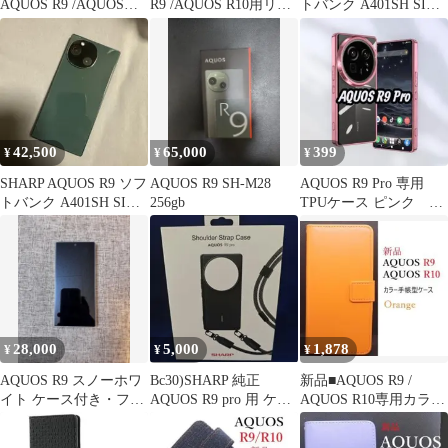
AQUOS R9 /AQUOS
R9 /AQUOS R10用リン
トバンク A401SH SIM
R10用リング付メタリ
グ付メタリックケース
フリー 1
ックケース
42,500
65,000
399
¥
¥
¥
SHARP AQUOS R9 ソフ
AQUOS R9 SH-M28
AQUOS R9 Pro 専用
トバンク A401SH SIM
256gb
TPUケース ピンク ロ
フリー 2
ーズ おしゃれ シン
プル
28,000
5,000
1,878
¥
¥
¥
AQUOS R9 スノーホワ
Bc30)SHARP 純正
新品■AQUOS R9 /
イト ケース付き・フィ
AQUOS R9 pro 用 ケー
AQUOS R10専用カラー
ルム貼付済
ス
手帳型ケース「オレン
ジ」