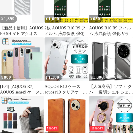
ホカバー aquos r9 pro
スマホケース ブラック
1,399
1,000
650
¥
¥
¥
【新品未使用】AQUOS
2枚 AQUOS R10 R9 フ
AQUOS R10 R9 フィル
R9 SH-51E アクオス ク
ィルム 液晶保護 強化ガ
ム 液晶保護 強化ガラス
リア ハードケース ゼブ
ラスフィルム 自動吸着
フィルム 自動吸着 アク
ラ柄（グレー）半透明
アクオスアールナイン
オスアールナイン 指紋
透過 アニマル スマホケ
指紋防止 画面保護フィ
防止 画面保護フィルム
ース スマホ 携帯ケース
ルム SH51F SH51E シ
SH51F SH51E シール
クリアケース
ール スクリーンプロテ
スクリーンプロテクタ
クター 2.5Dラウンドエ
ー 2.5Dラウンドエッジ
ッジ加工 貼り直し可能
加工 貼り直し可能 取り
880
1,180
1,006
¥
¥
¥
取り付け簡単
付け簡単
[104] [AQUOS R7]
AQUOS R10 ケース
【人気商品】ソフト ク
AQUOS sense9 ケース
aquos r10 クリアケース
バー 透明シェル シェル
手帳型 R10 A501SH SH-
携帯カバー aquosr10 ケ
カバー背面 保護ケース
51F R9 pro wish4 Wish5
ース aquos r9 カバー 軽
TPU カバー ンプロテク
A502SH SH-52F R9
量設計 クリア 保護ケー
ター あんしんファミリ
R8pro R8 sense 7 /Sense7
ス 耐衝撃 透明 SH-51F
ースマホ ケース ケース
plus センス9 プラス
SH-M31 スマホケース
クリア R9PRO
四隅エアクッション 柔
SENXLL-R9PROT1
5%OFF
10%OFF
軟なTPU素材 シンプル
AQUOS AQUOS PRO