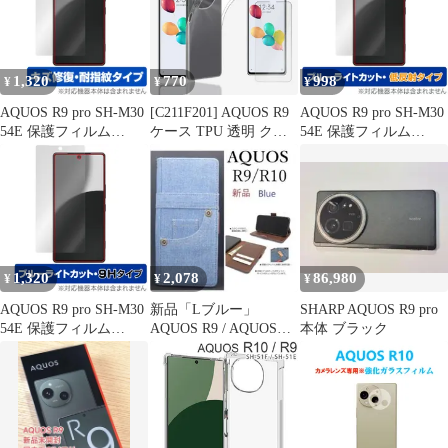
イトカット 反射防止
コーティング
ーライトカット
1,320
770
998
¥
¥
¥
AQUOS R9 pro SH-M30
[C211F201] AQUOS R9
AQUOS R9 pro SH-M30
54E 保護フィルム
ケース TPU 透明 クリ
54E 保護フィルム
OverLay Magic for アク
ア スマホケース スマホ
OverLay Eye Protector
オス アール 液晶保護
クリアケース スマホカ
低反射 for アクオス ア
傷修復 耐指紋 指紋防止
バー AQUOSR9 SH-51E
ール 液晶保護 ブルーラ
コーティング
A401SH SH-M28 SH51E
イトカット 反射防止
アクオス アクオスR9
透明 スマホカバー ソフ
トケース 携帯ケース
1,320
2,078
86,980
¥
¥
¥
AQUOS R9 pro SH-M30
新品「Lブルー」
SHARP AQUOS R9 pro
54E 保護フィルム
AQUOS R9 / AQUOS
本体 ブラック
OverLay Eye Protector
R10用ジーンズデニム
9H for アクオス アール
ケース
液晶保護 9H 高硬度 ブ
ルーライトカット