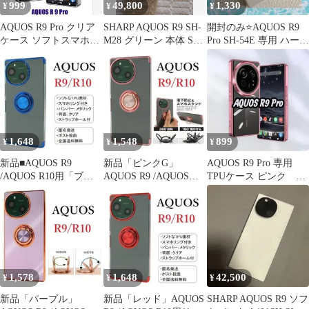
999
49,800
1,330
¥
¥
¥
AQUOS R9 Pro クリア
SHARP AQUOS R9 SH-
開封のみ⭐️AQUOS R9
ケース ソフトスマホケ
M28 グリーン 本体 SIM
Pro SH-54E 専用 ハード
ース
フリー正常動作
ケース
1,648
1,548
899
¥
¥
¥
新品■AQUOS R9
新品「ピンクG」
AQUOS R9 Pro 専用
/AQUOS R10用「ブル
AQUOS R9 /AQUOS
TPUケース ピンク 高
ー」リング付メタリッ
R10用リング付メタリ
級感 おしゃれ ロー
クケース
ックケース
ズ
1,578
1,648
42,500
¥
¥
¥
新品「パープル」
新品「レッド」AQUOS
SHARP AQUOS R9 ソフ