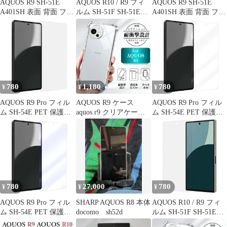
AQUOS R9 SH-51E
AQUOS R10 / R9 フィ
AQUOS R9 SH-51E
A401SH 表面 背面 フィ
ルム SH-51F SH-51E
A401SH 表面 背面 フィ
ルム OverLay Eye
PET 保護フィルム
ルム OverLay Eye
Protector 低反射 for ア
【Color】ブルーライト
Protector for アクオスア
クオスアール 表面・背
カット
ール 表面・背面セット
面 ブルーライトカット
目に優しい ブルーライ
反射防止
トカット
780
1,180
780
¥
¥
¥
AQUOS R9 Pro フィル
AQUOS R9 ケース
AQUOS R9 Pro フィル
ム SH-54E PET 保護フ
aquos r9 クリアケース
ム SH-54E PET 保護フ
ィルム 【Color】光沢な
携帯カバー aquosr9 ケ
ィルム 【Color】光沢
し
ース aquos r10 ケース
カバー 軽量設計 クリア
保護ケース 耐衝撃 透明
SH-51E スマホケース
四隅エアクッション 柔
軟なTPU素材 シンプル
780
27,000
780
¥
¥
¥
AQUOS R9 Pro フィル
SHARP AQUOS R8 本体
AQUOS R10 / R9 フィ
ム SH-54E PET 保護フ
docomo sh52d
ルム SH-51F SH-51E
ィルム 【Color】ブルー
PET 保護フィルム