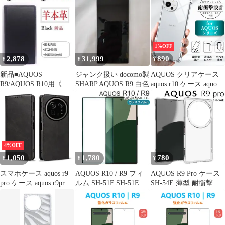
ライトカット
【Color】光沢なし
1%OFF
2,878
31,999
890
¥
¥
¥
新品■AQUOS
ジャンク扱い docomo製
AQUOS クリアケース
R9/AQUOS R10用《高
SHARP AQUOS R9 白色
aquos r10 ケース aquos
級羊本革》ケース「ブ
r9 pro r8 pro r7 r6 ケー
ラック」
ス aquos r9 ケース aquos
r8 ケース aquos zero6 カ
バー スマホケース 柔軟
なTPU素材
4%OFF
1,050
1,780
780
¥
¥
¥
スマホケース aquos r9
AQUOS R10 / R9 フィ
AQUOS R9 Pro ケース
pro ケース aquos r9pro
ルム SH-51F SH-51E 強
SH-54E 薄型 耐衝撃 コ
ケース aquosr9pro ケー
化 ガラス 全面保護フィ
ーナーガード ソフト ケ
ス スマホケース aquos
ルム
ース
r9 pro カード 収納
aquosr9pro手帳型 スマ