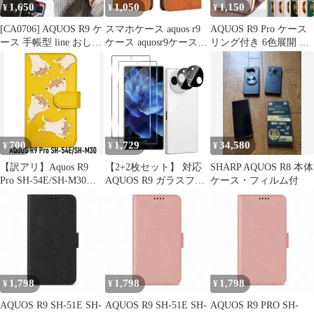
1,650
1,050
1,150
¥
¥
¥
R9 対応
[CA0706] AQUOS R9 ケ
スマホケース aquos r9
AQUOS R9 Pro ケース
ース 手帳型 line おしゃ
ケース aquosr9ケース
リング付き 6色展開 ア
れ スマホケース スマホ
aquosr9 ケース スマホ
クオスr9pro スマホカバ
カバー 全機種対応 耐衝
ケースaquosr9 カード
ー 携帯ケース スタンド
撃 AQUOSR9 SH-51E
収納 aquosr9 スマホケ
機能 指掛け 360度回転
A401SH SH-M28 SH51E
ース aquosr9手帳型 ス
ストラップホール 軽量
アクオス アクオスR9
マホカバー aquos r9 ス
設計 保護ケース 携帯カ
携帯カバー マグネット
マホケース aquos r9手
バー シンプル SH-54E
カード収納 携帯ケー
帳型 カーキ
SH-M30 スマホケース
700
1,729
34,580
¥
¥
¥
耐衝撃TPU素材
【訳アリ】Aquos R9
【2+2枚セット】 対応
SHARP AQUOS R8 本体
Pro SH-54E/SH-M30対
AQUOS R9 ガラスフィ
ケース・フィルム付
応ケース 手帳型 スマホ
ルム (2枚) + カメラフ
hug me 柴犬（総柄） し
ィルム (2枚) 【日本製
ば 犬 アニマル 動物 キ
素材旭硝子製】 用
ャラクター おしゃれ か
AQUOS R9 SH-51E 保
わいい (カバー色イエ
護フィルム 硬度9H 耐
ロー) ダイアリータイ
衝撃 飛散防止 指紋防止
プ 横開き カード収納
全面保護 極薄 高透過率
1,798
1,798
1,798
¥
¥
¥
貼り付けやすい 2.5
AQUOS R9 SH-51E SH-
AQUOS R9 SH-51E SH-
AQUOS R9 PRO SH-