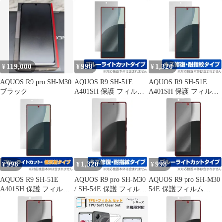
ルム OverLay Absorber
OverLay Eye Protector
保護 フィルム OverLay
高光沢 for アクオスア
9H for アクオスアール
Magic for アクオス アー
ール 衝撃吸収 高光沢
液晶保護 9H 高硬度 ブ
ル 傷修復 耐指紋 指紋
抗菌
ルーライトカット
防止 コーティング
119,000
998
1,320
¥
¥
¥
AQUOS R9 pro SH-M30
AQUOS R9 SH-51E
AQUOS R9 SH-51E
ブラック
A401SH 保護 フィルム
A401SH 保護 フィルム
OverLay Eye Protector
OverLay Magic for アク
for アクオスアール 液
オスアール 液晶保護 傷
晶保護 目に優しい ブル
修復 耐指紋 指紋防止
ーライトカット
コーティング
998
1,320
998
¥
¥
¥
AQUOS R9 SH-51E
AQUOS R9 pro SH-M30
AQUOS R9 pro SH-M30
A401SH 保護 フィルム
/ SH-54E 保護 フィルム
54E 保護フィルム
OverLay Eye Protector
OverLay Magic for アク
OverLay Eye Protector
低反射 for アクオスア
オス アール 液晶保護
for アクオス アール 液
ール 液晶保護 ブルーラ
傷修復 耐指紋 指紋防止
晶保護 目に優しい ブル