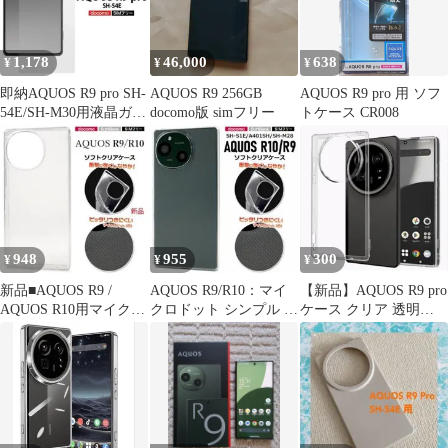
1,178
46,000
638
¥
¥
¥
即納AQUOS R9 pro SH-
AQUOS R9 256GB
AQUOS R9 pro 用 ソフ
54E/SH-M30用液晶ガラ
docomo版 simフリー
トケース CR008
スフィルム新品
948
955
300
¥
¥
¥
新品■AQUOS R9 /
AQUOS R9/R10：マイ
【新品】AQUOS R9 pro
AQUOS R10用マイクロ
クロドット シンプル 透
ケース クリア 透明
ドット加工ソフトケー
明 ソフトケース★クリ
TPU 耐衝撃 全面保護
ス
ア