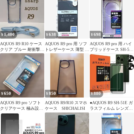
1,400
638
698
¥
¥
¥
AQUOS R9 R10 ケース
AQUOS R9 pro 用 ソフ
AQUOS R9 pro 用 ハイ
クリア ブルー 耐衝撃
トレザーケース 薄型 磁
ブリッドケース SH-54E
TPU 新品未使用
石付手帳型NV
極CR964
650
850
880
¥
¥
¥
AQUOS R9 pro ソフト
AQUOS R9/R10 スマホ
●AQUOS R9 SH-51E ガ
クリアケース 極み設
ケース SHICHALISI
ラスフィルム レンズ保
計 ELECOM
護フィルム