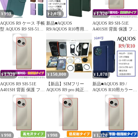
999
2,878
1,320
¥
¥
¥
AQUOS R9 ケース 手帳
新品■AQUOS
AQUOS R9 SH-51E
型 AQUOS R9 SH-51E
R9/AQUOS R10専用
A401SH 背面 保護 フィ
A401SH SH-M28 スマホ
《高級羊本革》ケース
ルム OverLay FLEX 高
ケース 手帳型 docomo
「グリーン」
光沢 for アクオスアー
Softbank SIMフリー ス
ル 本体保護フィルム 曲
マホカバー スタンド カ
面対応 透明
ード入れ
1,320
150,000
1,878
¥
¥
¥
AQUOS R9 SH-51E
【新品】SIMフリー
新品■AQUOS R9 /
A401SH 背面 保護 フィ
AQUOS R9 pro 純正ケ
AQUOS R10用カラー手
ルム OverLay FLEX 低
ース+おまけ25000円分
帳型ケース「ネイビ
反射 for アクオスアー
ー」
ル 本体保護フィルム 曲
面対応 さらさら手触り
998
998
1,320
¥
¥
¥