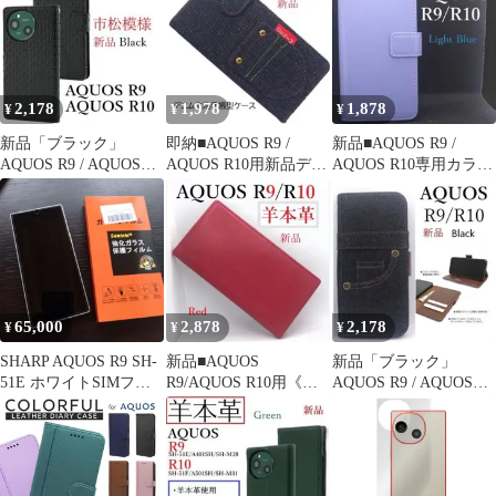
2,178
1,978
1,878
¥
¥
¥
新品「ブラック」
即納■AQUOS R9 /
新品■AQUOS R9 /
AQUOS R9 / AQUOS
AQUOS R10用新品デニ
AQUOS R10専用カラー
R10専用市松模様手帳
ムデザイン手帳型ケー
手帳型ケース「Lブル
型ケース
ス
ー」
65,000
2,878
2,178
¥
¥
¥
SHARP AQUOS R9 SH-
新品■AQUOS
新品「ブラック」
51E ホワイトSIMフリ
R9/AQUOS R10用《高
AQUOS R9 / AQUOS
ー・保護フィルム付
級羊本革》手帳型ケー
R10用ジーンズデニム
ス「レッド」
ケース