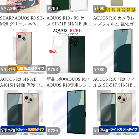
77,980
780
600
¥
¥
¥
SHARP AQUOS R9 SH-
AQUOS R10 / R9 ケー
AQUOS R10 カメラレ
M28 グリーン 本体
ス SH-51F SH-51E 薄型
ンズフィルム 強化ガラ
12GB 新品未開封
耐衝撃 コーナーガード
スフィルム シール アク
ソフト ケース
オスアールナイン
SH51F A501SH SHM31
自動吸着 貼り直し可能
飛散防止 気泡防止 プロ
テクター 2.5Dラウンド
エッジ加工 貼り付け簡
1,375
798
780
¥
¥
¥
単
AQUOS R9 SH-51E
新品 3色■AQUOS R9 /
AQUOS R10 / R9 フィ
A401SH 背面 保護 フィ
AQUOS R10専用シンプ
ルム SH-51F SH-51E
ルム OverLay Plus
ルなハードカバースマ
PET 保護フィルム
Premium for アクオスア
ホケース・SH-51E
【Color】光沢
ール 本体保護フィルム
SH51E sh51e sh-51e
さらさら手触り 低反射
a401sh sh-m28 SH-51F
素材
SH51F A501AH SH-M31
moac
1,760
780
1,760
¥
¥
¥