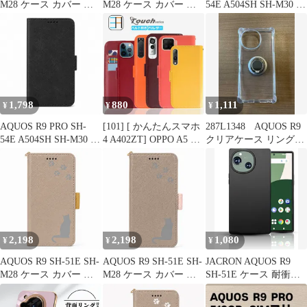
M28 ケース カバー 手
M28 ケース カバー 手
54E A504SH SH-M30 ケ
帳型 レザー調 SH-51E
帳型 レザー調 SH-51E
ース カバー 手帳型 レ
ケース SH-51Eカバー
ケース SH-51Eカバー
ザー調 SH-54Eケース
A401SHケース A401SH
A401SHケース A401SH
SH-54Eカバー A504SH
カバー "q-3m-7
カバー "q-5m-7
ケース A504SHカバー
"q-5m-7
1,798
880
1,111
¥
¥
¥
AQUOS R9 PRO SH-
[101] [ かんたんスマホ
287L1348 AQUOS R9
54E A504SH SH-M30 ケ
4 A402ZT] OPPO A5 5G
クリアケース リング付
ース カバー 手帳型 レ
A502OP Reno13 A 手帳
き 耐衝撃 スタンド機能
ザー調 SH-54Eケース
型 Rhombus スマホケー
SH-54Eカバー A504SH
ス Nubias Pixel10 iPhone
ケース A504SHカバー
16E Sense9 R9 Pro 9A
"q-3m-7
oppo a5x Moto G0
2,198
2,198
1,080
¥
¥
¥
AQUOS R9 SH-51E SH-
AQUOS R9 SH-51E SH-
JACRON AQUOS R9
M28 ケース カバー 手
M28 ケース カバー 手
SH-51E ケース 耐衝撃
帳型 猫 ねこ SH-51Eケ
帳型 猫 ねこ SH-51Eケ
落下防止 薄型 ストラッ
ース SH-51Eカバー
ース SH-51Eカバー
プホール付き 柔軟 砂艶