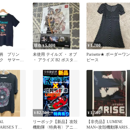
5,000
1,700
現在 ¥
¥
花柄 プリン
未使用 テイルズ ・ オブ
Parisette★ ボーダーワン
ック サマー
・ アライズ B2 ポスター
ピース
 ロゴ Tシ
非売品
82,500
1,500
¥
¥
AL
リーボック【新品】攻殻
【非売品】LUMINE
ARISES Tシ
機動隊〈特典有〉アニメ
MAN×攻殻機動隊ARIS