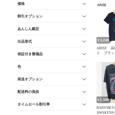
価格
割引オプション
あんしん鑑定
3,240
¥
出品形式
ARISE 
ト ブラ
保証付き整備品
丸首 半袖
ャツ L
色
発送オプション
配送料の負担
1,500
¥
タイムセール割引率
BABYMET
AWAKENS/