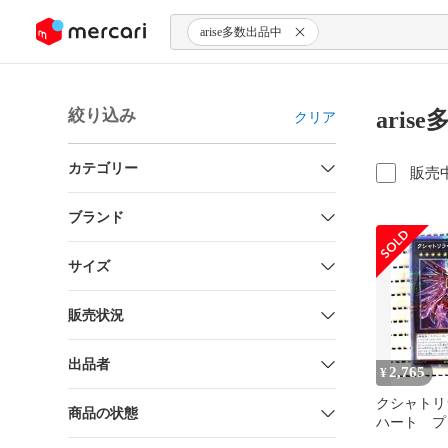
ンツにスキップ
arise多数出品中
絞り込み
ari
クリア
カテゴリー
販売
ブランド
サイズ
販売状況
出品者
2,765
¥
クシャトリ
商品の状態
ハート プ
王