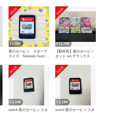
子
ト
EX
2,980
12,700
¥
¥
星のカービィ スターア
【動作良】星のカービィ
ライズ Nintendo Switch
セット wii デラックス デ
セ
ソフトのみ
ィスカバリー スターアラ
イズ
3,100
3,100
¥
¥
switch 星のカービィ スタ
switch 星のカービィ スタ