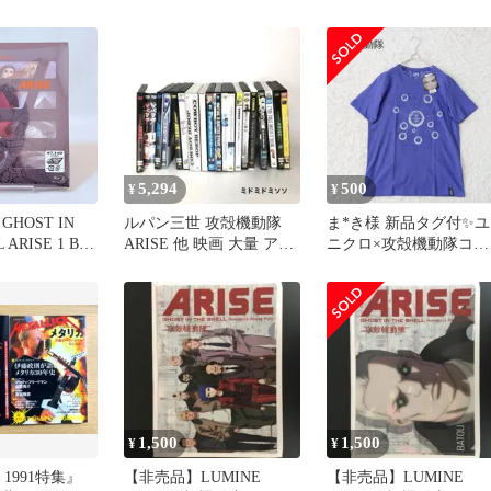
限定 スニーカー ポンプ
クリアファイル 草薙素
フューリー
5,294
500
¥
¥
HOST IN
ルパン三世 攻殻機動隊
ま*き様 ​新品タグ付✨ユ
 ARISE 1 Blu-
ARISE 他 映画 大量 アニ
ニクロ×攻殻機動隊コラ
メ DVD まとめ売り
ボ Tシャツ ARISE ユニ
1,500
1,500
¥
¥
4 1991特集』
【非売品】LUMINE
【非売品】LUMINE