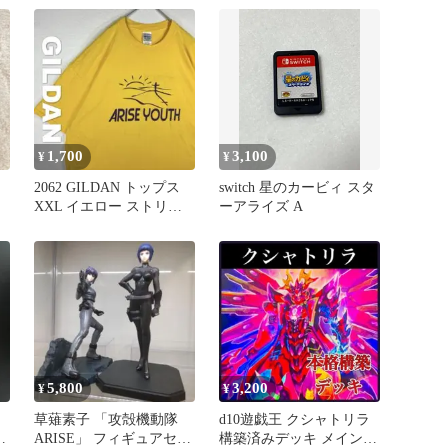
講談社
シオン
1,700
3,100
¥
¥
2062 GILDAN トップス
switch 星のカービィ スタ
XXL イエロー ストリー
ーアライズ A
ト
5,800
3,200
¥
¥
草薙素子 「攻殻機動隊
d10遊戯王 クシャトリラ
E
ARISE」 フィギュアセッ
構築済みデッキ メイン＋