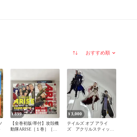
並び替え
899
3,000
¥
¥
ツ
【全巻初版/帯付】攻殻機
テイルズ オブ アライ
料
動隊ARISE［１巻］［２
ズ アクリルスティッ
巻］セット 大山タクミ
ク アルフェン&ロウ&