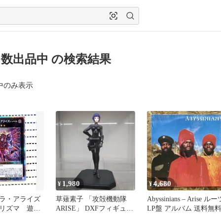
se多数出品中 の検索結果
中のみ表示
1,980
4,680
¥
¥
ラ・アライズ
草薙素子 「攻殻機動隊
Abyssinians – Arise ルー
リズマ 遊戯
ARISE」 DXFフィギュア
LP盤 アルバム 送料無
（エラー品）