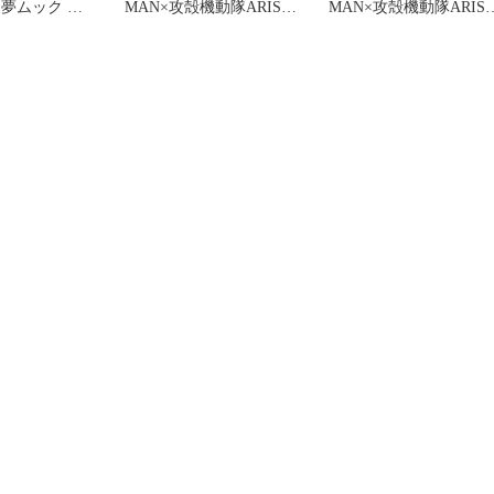
E夢ムック 特
MAN×攻殻機動隊ARISE
MAN×攻殻機動隊ARIS
』2冊セット
クリアファイル 全員集合
クリアファイル バトー