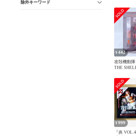
除外キーワード
ャツ
442
¥
攻殻機動隊 G
THE SHELL
ray
999
¥
『炎 VOL.