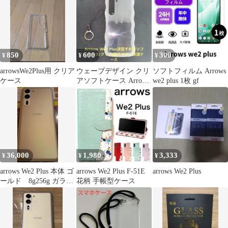
850
600
300
¥
¥
¥
arrowsWe2Plus用 クリア
ウェーブデザイン クリ
ソフトフィルム Arrows
ケース
アソフトケース Arrows
we2 plus 1枚 gf
We2 Plus対応
36,000
1,980
3,333
¥
¥
¥
arrows We2 Plus 本体 ゴ
arrows We2 Plus F-51E
arrows We2 Plus
ールド 8g256g ガラス
花柄 手帳型ケース
フィルム付き