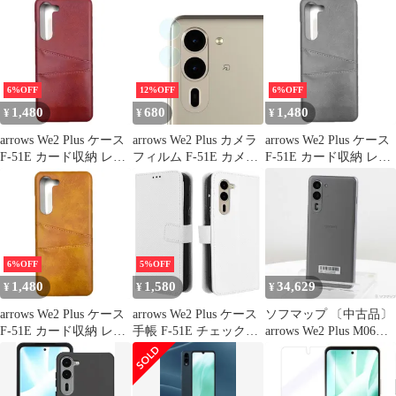
状のバンパー 透明 スマ
ホケース かわいい うね
うね Arrows We2 Plus F-
51E M06 ウェーブ デザ
イン 可愛い 韓国 女性
6%OFF
12%OFF
6%OFF
用 薄型 人気 おしゃれ
1,480
680
1,480
¥
¥
¥
arrows We2 Plus ケース
arrows We2 Plus カメラ
arrows We2 Plus ケース
F-51E カード収納 レザ
フィルム F-51E カメラ
F-51E カード収納 レザ
ー スマート ケース
レンズ保護 フィルム
ー スマート ケース
【Color】レッド
【Color】グレー
6%OFF
5%OFF
1,480
1,580
34,629
¥
¥
¥
arrows We2 Plus ケース
arrows We2 Plus ケース
ソフマップ 〔中古品〕
F-51E カード収納 レザ
手帳 F-51E チェック柄
arrows We2 Plus M06
ー スマート ケース
手帳 ケース 【Color】
256GB スレートグレイ
【Color】キャメル
ホワイト
ASMC06003 SIMフリー
【295】