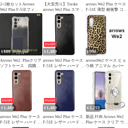
2+2枚セットArrows
【大安売り】Torske
arrows We2 Plus ケース
We2 Plus F-51Eフィル
arrows We2 Plus スマホ
F-51E 薄型 耐衝撃 コー
ム+ アローズ We2 plus
ケース arrows We2 Plus
ナーガード ソフト ケー
カメラフィルム旭硝子
F-51E ケース アローズ
ス
製-硬度9HArrows We2
WE2プラス カバー 内
Plus ガラスフィルム 高
蔵マグネット開閉式 ベ
透過率 指紋認証鋭敏 耐
ルトなし カードポケッ
衝撃 9H硬度 貼り付け
ト Arrows F-51E ケース
6%OFF
簡単 指紋防止 干渉しな
アローズWE2 Plu
600
1,480
990
¥
¥
¥
い 超薄型
Arrows We2. Plusクリア
arrows We2 Plus ケース
arrowsWe2 ケース ヒョ
ソフトケース 四隅エ
F-51E レザー ハード ケ
ウ柄 アニマル カバー
アークッション
ース 【Color】ブラック
6%OFF
6%OFF
1,480
1,480
2,253
¥
¥
¥
arrows We2 Plus ケース
arrows We2 Plus ケース
新品 FOR Arrows We2
F-51E レザー ハード ケ
F-51E レザー ハード ケ
Plus ケース クリア ウェ
ース 【Color】ブラウン
ース 【Color】ネイビー
ーブ リング付き TPU波