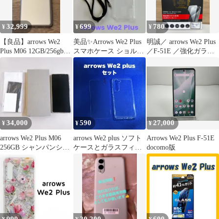
32,999
699
780
¥
¥
¥
【良品】arrows We2
美品✨️Arrows We2 Plus
明誠／ arrows We2 Plus
Plus M06 12GB/256gbIIJ
スマホケース ショルダ
／F-51E ／強化ガラス
版
ー紐付き
フィルム2枚
34,000
590
27,000
¥
¥
¥
arrows We2 Plus M06
arrows We2 plus ソフト
Arrows We2 Plus F-51E
256GB シャンパンシル
ケースとガラスフィル
docomo版
バー
ム各１個のセット