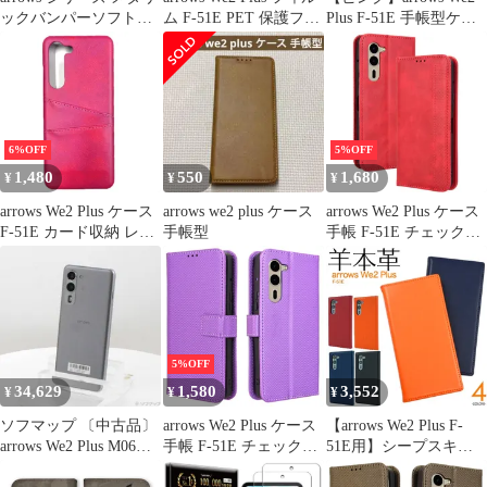
ックバンパーソフトク
ム F-51E PET 保護フィ
Plus F-51E 手帳型ケー
リアケース arrows We2
ルム 【Color】光沢
ス
We2 Plus プラス シンプ
ル 無地 背面クリア バ
ックカバー バックケー
ス ソフトケース ソフト
カバー 背面カバー 背面
6%OFF
5%OFF
ケース スマホカバー ス
1,480
550
1,680
¥
¥
¥
マホケース 光沢
arrows We2 Plus ケース
arrows we2 plus ケース
arrows We2 Plus ケース
F-51E カード収納 レザ
手帳型
手帳 F-51E チェック柄
ー スマート ケース
合革 レトロ 手帳 ケー
【Color】マゼンタ
ス 【Color】レッド
5%OFF
34,629
1,580
3,552
¥
¥
¥
ソフマップ 〔中古品〕
arrows We2 Plus ケース
【arrows We2 Plus F-
arrows We2 Plus M06
手帳 F-51E チェック柄
51E用】シープスキン
256GB スレートグレイ
手帳 ケース 【Color】
レザー手帳型ケース