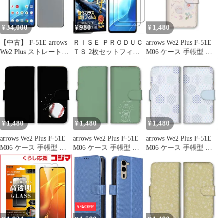
アニマル模様 かわいい
い 果物 モモ ドット柄
おしゃれ カラー03
カラー02
34,000
980
1,480
¥
¥
¥
【中古】 F-51E arrows
ＲＩＳＥ ＰＲＯＤＵＣ
arrows We2 Plus F-51E
We2 Plus ストレートグ
ＴＳ 2枚セットフィル
M06 ケース 手帳型 ア
レイ SIMフリー 本体
ム arrows We2 Plus F-
ローズWe2プラス スマ
ドコモ Aランク スマホ
51E 用 ガラスフィルム
ホケース 携帯ケース ハ
【送料無料】
高透過 高光沢 日本製
ート 花 ドット柄 大理
f51egy8mtm
旭硝子 硬度10H 2.5Dラ
石 ゆめかわいい ピンク
ウンドエッジ 自動吸着
かわいい 可愛い オシャ
気泡ゼロ 飛散防止 指紋
レ カラー04
防止 3D (ブルーライト
1,480
1,480
1,480
¥
¥
¥
カット)
arrows We2 Plus F-51E
arrows We2 Plus F-51E
arrows We2 Plus F-51E
M06 ケース 手帳型 ア
M06 ケース 手帳型 ア
M06 ケース 手帳型 ア
ローズWe2プラス スマ
ローズWe2プラス スマ
ローズWe2プラス スマ
ホケース 携帯ケース 野
ホケース 携帯ケース 猫
ホケース 携帯ケース 和
球 ベースボール スポー
ねこ ネコ 子猫 猫様 猫
風 和柄 レトロ 花 市松
ツ バット グローブ 試
神 絵 イラスト 可愛い
矢絣 青海波 かわいい
合 かっこいい カラー04
かわいい リボン ピンク
日本 おしゃれ 上品 キ
ブルー カラー06
レイ カラー03
5%OFF