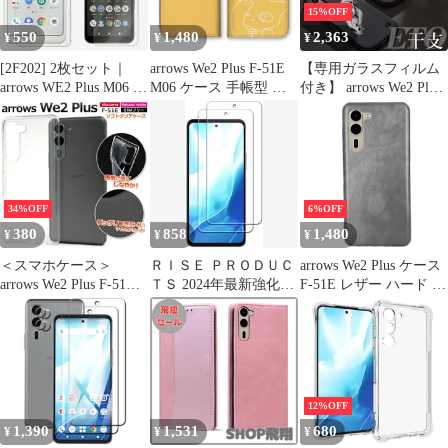
ロー、パープル、アイ
15%OFF
ボリー、ピンク、レッ
550
1,480
2,363
¥
¥
¥
ド)9色選択
[2F202] 2枚セット｜
arrows We2 Plus F-51E
【専用ガラスフィルム
arrows WE2 Plus M06 フ
M06 ケース 手帳型 ア
付き】 arrows We2 Plus
ィルム 保護フィルム
ローズWe2プラス スマ
ケース F-51E M06 耐衝
2D フィルム クリア 光
ホケース 携帯ケース 猫
撃 干支 十二支 スカル
沢 arrows WE2 M07
ねこ ネコ 子猫 絵 イラ
デザイン プリント TPU
arrows N F-51C We f-
スト 可愛い かわいい
スマホケース メンズ
51bケース f51b FCG01
りんご リンゴ ピンク
【カラー：7～12】
Be4 Plus F-41B
ブルー カラー09
34%OFF
6%OFF
380
858
1,480
¥
¥
¥
＜スマホケース＞
ＲＩＳＥ ＰＲＯＤＵＣ
arrows We2 Plus ケース
arrows We2 Plus F-51E
ＴＳ 2024年最新強化モ
F-51E レザー ハード ケ
用マイクロドット ソフ
デル フィルム arrows
ース 【Color】グレー
トクリアケース
We2 Plus F-51E 用 ガラ
スフィルム 保護フィル
ム 高透過 高光沢 日本
製 旭硝子 硬度10H (2枚
セット)
12%OFF
1,390
1,531
680
¥
¥
¥