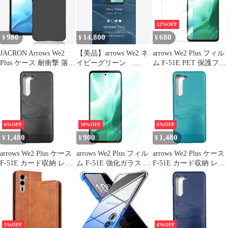
12%OFF
980
14,800
680
¥
¥
¥
JACRON Arrows We2
【美品】arrows We2 ネ
arrows We2 Plus フィル
Plus ケース 耐衝撃 落下
イビーグリーン
ム F-51E PET 保護フィ
防止 薄型 ストラップホ
128GB
ルム 【Color】ブルーラ
ール付き 柔軟 砂艶消し
イトカット
の質感 ほこりが付かな
い 滑り止め スマートフ
ォンケース(ブラック)
6%OFF
10%OFF
6%OFF
1,480
900
1,480
¥
¥
¥
arrows We2 Plus ケース
arrows We2 Plus フィル
arrows We2 Plus ケース
F-51E カード収納 レザ
ム F-51E 強化ガラス フ
F-51E カード収納 レザ
ー スマート ケース
ィルム
ー スマート ケース
【Color】ブラック
【Color】ピーコックグ
リーン
5%OFF
6%OFF