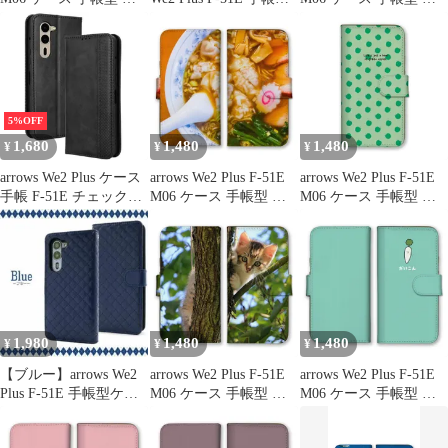
ローズWe2プラス スマ
ケース
ローズWe2プラス スマ
ホケース 携帯ケース 犬
ホケース 携帯ケース さ
ダックスフント ポメラ
くらんぼ いちご りんご
ニアン ラブラドール ゴ
レモン フルーツ かわい
ールデンレトリバー か
い 果物 モモ ドット柄
わいい 写真 カラー06
カラー03
5%OFF
1,680
1,480
1,480
¥
¥
¥
arrows We2 Plus ケース
arrows We2 Plus F-51E
arrows We2 Plus F-51E
手帳 F-51E チェック柄
M06 ケース 手帳型 ア
M06 ケース 手帳型 ア
合革 レトロ 手帳 ケー
ローズWe2プラス スマ
ローズWe2プラス スマ
ス 【Color】ブラック
ホケース 携帯ケース ハ
ホケース 携帯ケース さ
ンバーガー 拉麺 寿司
くらんぼ いちご りんご
ピザ オムライス たこ焼
レモン フルーツ かわい
き 鯛焼き フレンチトー
い 果物 モモ ドット柄
スト 写真 カラー02
カラー10
1,980
1,480
1,480
¥
¥
¥
【ブルー】arrows We2
arrows We2 Plus F-51E
arrows We2 Plus F-51E
Plus F-51E 手帳型ケー
M06 ケース 手帳型 ア
M06 ケース 手帳型 ア
ス
ローズWe2プラス スマ
ローズWe2プラス スマ
ホケース 携帯ケース 黒
ホケース 携帯ケース 野