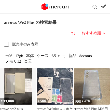
arrows We2 Plus の検索結果
並び替え
販売中のみ表示
本体
ケース
新品
m06
12gb
f-51e
iij
docomo
メモリ12
楽天
33,000
500
470
¥
¥
現在 ¥
arrows we2 plus
arrows We2plusスマホケ
arrows We2 Plus M06用