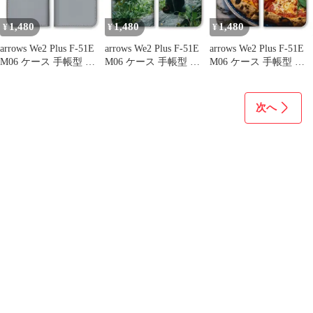
ブルー ネイビー カラー
10
1,480
1,480
1,480
¥
¥
¥
arrows We2 Plus F-51E
arrows We2 Plus F-51E
arrows We2 Plus F-51E
M06 ケース 手帳型 ア
M06 ケース 手帳型 ア
M06 ケース 手帳型 ア
ローズWe2プラス スマ
ローズWe2プラス スマ
ローズWe2プラス スマ
ホケース 携帯ケース ニ
ホケース 携帯ケース 黒
ホケース 携帯ケース ハ
コちゃん スマイル にこ
猫 トラネコ シャム猫
ンバーガー 拉麺 寿司
次へ
スマイリー ピンク グレ
ネコ 子猫 ねこ 写真 可
ピザ オムライス たこ焼
ージュ ベージュ 可愛い
愛い きれい 自然 カラ
き 鯛焼き フレンチトー
おしゃれ カラー08
ー02
スト 写真 カラー04