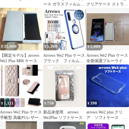
ース ガラスフィルムセ
クリアケース ストラッ
ット
プホール付き
35,000
1,300
1,000
¥
¥
¥
​【限定モデル】arrows
Arrows We2 Plus ケース
Arrows We2 Plus ケース
We2 Plus M06 ケース・
ブラック フィルム付
全面保護ブルーライト
フィルム付
き
カットガラスフィルム
1,111
750
390
¥
¥
¥
Arrows We2 Plus ケース
新品未使用 arrows
arrows We2 plus クリ
手帳型 高級PUレザー
We2Plus ソフトケース
ア ソフトケース
おしゃれ
TPU素材 プラス