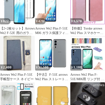
【276】
プラスマグネット スタ
ンド TPUスマホカバー
M06 F-51E シンプル ビ
ジネス
822
420
1,570
¥
¥
¥
【2+2枚セット】Arrows
Arrows We2 Plus F-51E
【特価】Torske arrows
We2 F-52E 用のガラス
M06 ガラス保護フィル
We2 Plus スマホケース
フィルム（2枚）+カメ
ム K141
arrows We2 Plus F-51E
ラフィルム（2枚）
ケース アローズWE2プ
arrows We2 FCG02 用の
ラス カバー 内蔵マグネ
フイルム 強化液晶保護
ット開閉式 ベルトなし
フィルム ワンタッチ貼
カードポケット Arrows
付け/気泡ゼロ/ケースと
F-51E ケース アローズ
干渉せず/硬度9H/飛散
WE2 Plus
2,400
31,500
1,188
¥
¥
¥
防止/指紋防止/指紋認証
対
Arrows We2 Plus F-51E
【中古】 F-51E arrows
Arrows We2 Plus F-
手帳型ケース ネイビー
We2 Plus ストレートグ
51E/M06用 リング付 硬
レイ SIMフリー 本体
質シリコン ソフトバッ
ドコモ スマホ【送料無
クカバー 衝撃吸収 スタ
料】 f51egy7mtm
ンド ストラップ付 (ブ
ラック、ネイビー、グ
レー、オレンジ、イエ