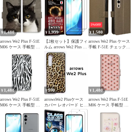
M06 楽天 SIMフリー
パープル
（ウィーツー プラ
【377】
ス）：レッド
5%OFF
1,480
1,939
1,580
¥
¥
¥
arrows We2 Plus F-51E
【2枚セット】保護フィ
arrows We2 Plus ケース
M06 ケース 手帳型 ア
ルム arrows We2 Plus F-
手帳 F-51E チェック柄
ローズWe2プラス スマ
51E 用 ガラスフィルム
手帳 ケース 【Color】
ホケース 携帯ケース 黒
液晶保護フィルム 強化
ゴールド
猫 トラネコ シャム猫
ガラス 高透過 高光沢
ネコ 子猫 ねこ 写真 可
日本製 旭硝子 硬度10H
愛い きれい 自然 カラ
2.5Dラウンドエッジ 自
ー01
動吸着 気泡ゼロ 飛散防
止 指紋防止 撥水撥油
1,480
990
1,480
¥
¥
¥
3D タッチ Fo
arrows We2 Plus F-51E
arrowsWe2 Plusケース
arrows We2 Plus F-51E
M06 ケース 手帳型 ア
カバー レオパード ヒョ
M06 ケース 手帳型 ア
ローズWe2プラス スマ
ウ柄
ローズWe2プラス スマ
ホケース 携帯ケース 豹
ホケース 携帯ケース さ
柄 レオパード ヒョウ
くらんぼ いちご りんご
牛柄 キリン ゼブラ 虎
レモン フルーツ かわい