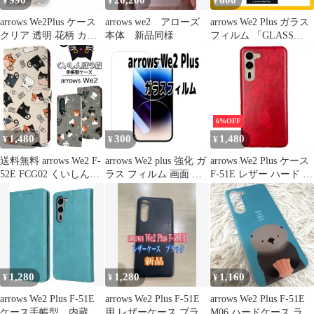
990
20,200
600
¥
¥
¥
arrows We2Plus ケース
arrows we2 アローズ
arrows We2 Plus ガラス
クリア 透明 花柄 カバ
本体 新品同様
フィルム 「GLASS
ー
PREMIUM FILM」スタ
ンダードサイズ ブルー
ライトカット
6%OFF
1,480
300
1,480
¥
¥
¥
送料無料 arrows We2 F-
arrows We2 plus 強化 ガ
arrows We2 Plus ケース
52E FCG02 くいしんぼ
ラス フィルム 画面 液
F-51E レザー ハード ケ
う猫 手帳型ケース ねこ
晶保護 We2plus プラス
ース 【Color】レッド
ネコ 猫 ゆるかわ おし
F-51E
ゃれ かわいい レトロ
ナチュラル シンプル 手
帳型 アローズ スマホカ
バー スマホケース 定番
人気 おすすめ カジュア
1,280
1,280
1,160
¥
¥
¥
ル ストラップホール
arrows We2 Plus F-51E
arrows We2 Plus F-51E
arrows We2 Plus F-51E
ケース手帳型 内蔵マ
用 レザーケース ブラッ
M06 ハードケース ラッ