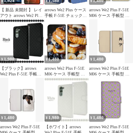
1,924
1,580
1,480
¥
¥
¥
【 新品 未開封 】 レイ
arrows We2 Plus ケース
arrows We2 Plus F-51E
アウト arrows We2 Plus
手帳 F-51E チェック柄
M06 ケース 手帳型 ア
Like standard ガラスフ
手帳 ケース 【Color】
ローズWe2プラス スマ
ィルム 10H 光沢 RT-
ブルー
ホケース 携帯ケース 北
ARW2PF/SCG 未使用
欧柄 ボタニカル柄 花柄
送料無料
小花 フラワー かわいい
おしゃれ 線画 手書き風
カラー08
1,980
1,480
1,480
¥
¥
¥
【ブラック】arrows
arrows We2 Plus F-51E
arrows We2 Plus F-51E
We2 Plus F-51E 手帳型
M06 ケース 手帳型 ア
M06 ケース 手帳型 ア
ケース
ローズWe2プラス スマ
ローズWe2プラス スマ
ホケース 携帯ケース ハ
ホケース 携帯ケース 猫
ンバーガー 拉麺 寿司
ネコ ねこちゃん 黒猫
ピザ オムライス たこ焼
イラスト かわいい 可愛
き 鯛焼き フレンチトー
い おしゃれ カラー06
スト 写真 カラー10
1,480
1,980
1,480
¥
¥
¥
arrows We2 Plus F-51E
【ホワイト】arrows
arrows We2 Plus F-51E
M06 ケース 手帳型 ア
We2 Plus F-51E 手帳型
M06 ケース 手帳型 ア