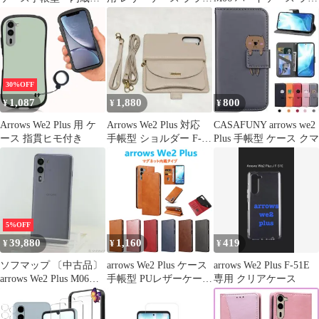
グネット レザー
ク 新品
コ
30%OFF
1,087
1,880
800
¥
¥
¥
Arrows We2 Plus 用 ケ
Arrows We2 Plus 対応
CASAFUNY arrows we2
ース 指貫ヒモ付き
手帳型 ショルダー F-
Plus 手帳型 ケース クマ
51E 用 肩掛け
5%OFF
39,880
1,160
419
¥
¥
¥
ソフマップ 〔中古品〕
arrows We2 Plus ケース
arrows We2 Plus F-51E
arrows We2 Plus M06
手帳型 PUレザーケース
専用 クリアケース
256GB スレートグレイ
人気 カード収納 おすす
ASMC060 SIMフリー
め アローズウィーツー