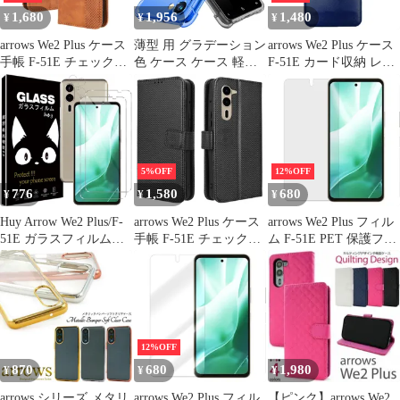
1,680
1,956
1,480
¥
¥
¥
arrows We2 Plus ケース
薄型 用 グラデーション
arrows We2 Plus ケース
手帳 F-51E チェック柄
色 ケース ケース 軽量
F-51E カード収納 レザ
合革 レトロ 手帳 ケー
TPU 耐衝撃 用 スマホ
ー スマート ケース
ス 【Color】キャメル
ケース 透明 F-51E 米軍
【Color】ブルー
MIL規格取得 おしゃれ
黄変防止防塵一体型 ク
リア 人気 アローズ
WE2 アローズWE2 Plus
5%OFF
12%OFF
用 携帯カバー Plus ブル
776
1,580
680
¥
¥
¥
ーブラック MD-SX
Huy Arrow We2 Plus/F-
arrows We2 Plus ケース
arrows We2 Plus フィル
51E ガラスフィルム【4
手帳 F-51E チェック柄
ム F-51E PET 保護フィ
枚セット】アローズ
手帳 ケース 【Color】
ルム 【Color】光沢なし
We2 plus フィルム 2枚
ブラック
+カメラフィルム2枚 ア
ローズ We2 plus フィル
ム 硬度9H 厚さ0.26 旭
硝子製素材 保護フィル
12%OFF
ム アローズWe2 plus 用
870
680
1,980
¥
¥
¥
arrows シリーズ メタリ
arrows We2 Plus フィル
【ピンク】arrows We2