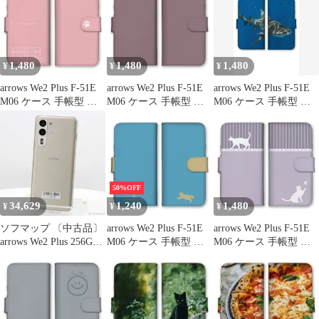
猫 トラネコ シャム猫
菜 ベジタブル トマト
ネコ 子猫 ねこ 写真 可
玉ねぎ トウモロコシ ピ
愛い きれい 自然 カラ
ーマン キャベツ ゆるキ
ー04
ャラ かわいい カラー06
1,480
1,480
1,480
¥
¥
¥
arrows We2 Plus F-51E
arrows We2 Plus F-51E
arrows We2 Plus F-51E
M06 ケース 手帳型 ア
M06 ケース 手帳型 ア
M06 ケース 手帳型 ア
ローズWe2プラス スマ
ローズWe2プラス スマ
ローズWe2プラス スマ
ホケース 携帯ケース 猫
ホケース 携帯ケース 無
ホケース 携帯ケース サ
ねこ ネコ 子猫 可愛い
地 シンプル ピンク グ
メ 鮫 海 かっこいい 写
かわいい 肉球 イラスト
レージュ ベージュ おし
真 ブルー ネイビー お
シンプル ピンク ブルー
ゃれ 可愛い カラー03
しゃれ 水族館 カラー02
カラー03
50%OFF
34,629
1,240
1,480
¥
¥
¥
ソフマップ 〔中古品〕
arrows We2 Plus F-51E
arrows We2 Plus F-51E
arrows We2 Plus 256GB
M06 ケース 手帳型 ア
M06 ケース 手帳型 ア
シャンパンシルバー
ローズWe2プラス スマ
ローズWe2プラス スマ
M06 楽天 SIMフリー
ホケース 携帯ケース 猫
ホケース 携帯ケース 猫
【247】
ねこ ネコ シンプル か
ねこ ネコ ストライプ
わいい ベルト バイカラ
かわいい おしゃれ カラ
ー 大人女子 大人可愛い
ー03