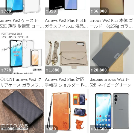
780
390
36,000
¥
¥
¥
arrows We2 ケース F-
Arrows We2 Plus F-51E
arrows We2 Plus 本体 ゴ
52E 薄型 耐衝撃 コーナ
ガラスフィルム 液晶保
ールド 8g256g ガラス
ーガード ソフト ケース
護 旭硝子製 飛散防止
フィルム付き
硬度9H ラウンドエッジ
0.3mm
778
1,880
20,800
¥
¥
¥
◇FCNT arrows We2 ク
Arrows We2 Plus 対応
docomo arrows We2 F-
リアケース ガラスフィ
手帳型 ショルダー F-
52E ネイビーグリーン
ルム セット
51E 用 肩掛け
1,080
880
31,500
¥
¥
¥