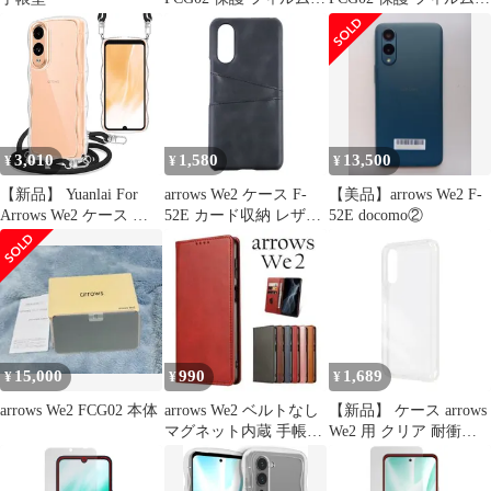
OverLay Absorber 低反
OverLay Eye Protector
射 for アローズ スマホ
for アローズ スマホ 液
衝撃吸収 反射防止 ブル
晶保護 目に優しい ブル
ーライトカット 抗菌
ーライトカット
3,010
1,580
13,500
¥
¥
¥
【新品】 Yuanlai For
arrows We2 ケース F-
【美品】arrows We2 F-
Arrows We2 ケース シ
52E カード収納 レザー
52E docomo②
ョルダー F-52E/FCG02
スマート ケース
スマホケース 耐衝撃 ク
【Color】ブラック
リア 波型 アローズ
WE2 カバー 肩掛け 斜
めかけ 紐付き 織りスト
ラップ付き 長さ調整可
能 取り外し可能 (クリ
15,000
990
1,689
¥
¥
¥
ア) 1
arrows We2 FCG02 本体
arrows We2 ベルトなし
【新品】 ケース arrows
マグネット内蔵 手帳型
We2 用 クリア 耐衝撃
ケース カバー RE
arrowsWe2 用 レイアウ
ト 衝撃吸収 カメラ保護