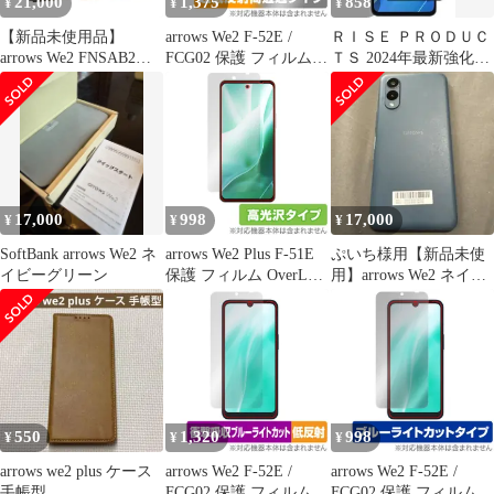
21,000
1,375
858
¥
¥
¥
【新品未使用品】
arrows We2 F-52E /
ＲＩＳＥ ＰＲＯＤＵＣ
arrows We2 FNSAB2
FCG02 保護 フィルム
ＴＳ 2024年最新強化モ
64GB ネイビーグリー
OverLay Plus Premium
デル フィルム arrows
ン SIMフリー 美品 安
for アローズ スマホ 液
We2 Plus F-51E 用 ガラ
心保証 A255
晶保護 アンチグレア 反
スフィルム 保護フィル
射防止 高透過 指紋防止
ム 高透過 高光沢 日本
製 旭硝子 硬度10H (2枚
セット)
17,000
998
17,000
¥
¥
¥
SoftBank arrows We2 ネ
arrows We2 Plus F-51E
ぷいち様用【新品未使
イビーグリーン
保護 フィルム OverLay
用】arrows We2 ネイビ
Brilliant for アローズ ス
ーグリーン
マホ 液晶保護 指紋がつ
きにくい 指紋防止 高光
沢
550
1,320
998
¥
¥
¥
arrows we2 plus ケース
arrows We2 F-52E /
arrows We2 F-52E /
手帳型
FCG02 保護 フィルム
FCG02 保護 フィルム