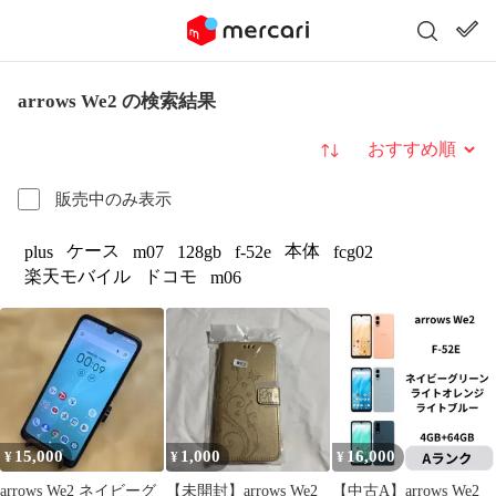
arrows We2 の検索結果
並び替え
販売中のみ表示
ケース
本体
plus
m07
128gb
f-52e
fcg02
楽天モバイル
ドコモ
m06
15,000
1,000
16,000
¥
¥
¥
arrows We2 ネイビーグ
【未開封】arrows We2
【中古A】arrows We2