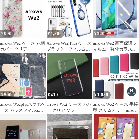
990
1,300
320
¥
¥
¥
arrows We2 ケース 花柄
Arrows We2 Plus ケース
arrows We2 画面保護フ
カバー クリア
ブラック フィルム付
ィルム 強化ガラス加
き
工
500
419
1,080
¥
¥
¥
arrows We2plusスマホケ
arrows We2 ケース カバ
arrows We2 ケース 手帳
ース ガラスフィルムセ
ー クリア ソフト
型 スリムカラー arrows
ット
We2 F-52E FCG02 スマ
ホケース arrows we2 ス
マホカバー ベルト無し
手帳 カバー マグネット