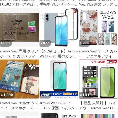
FCG02 アローズWe2 ケ
手帳型 PUレザーケース
We2 Plus 用の ガラスフ
ース カバー ショルダー
人気 カード収納 おすす
ィルム 2枚 + Arrows
キルティング おしゃれ
め アローズウィーツー
We2 Plus 用の カメラフ
可愛い 3. アイボリーブ
プラスマグネット スタ
ィルム 2枚日本旭硝子
ラック ブラック 黒
ンド TPUスマホカバー
素材製Arrows We2 Plus
M06 F-51E シンプル ビ
F-51E 用の フィルム ア
ジネス
ローズ ウィー2 プラス
用の 保護フ
629
822
790
¥
¥
¥
arrows We2 専用 クリア
【2+2枚セット】Arrows
arrows We2 ケース カバ
ケース ＆ ガラスフィル
We2 F-52E 用のガラス
ー アニマルデザイ
ムセット
フィルム（2枚）+カメ
ン ソフトTPUケース
ラフィルム（2枚）
D
arrows We2 FCG02 用の
フイルム 強化液晶保護
フィルム ワンタッチ貼
付け/気泡ゼロ/ケースと
干渉せず/硬度9H/飛散
1,990
998
1,115
¥
¥
¥
防止/指紋防止/指紋認証
対
arrows We2 エルサ ベス
arrows We2 F-52E /
【 新品 未開封 】 レイ
コフ スマホケース
FCG02 保護 フィルム
アウト arrows We2 Like
カバー& ガラス
OverLay Eye Protector
standard フィルム 指紋