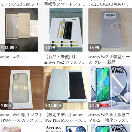
リーン64GB SIMフリー
手帳型スマートフォン
F-52E 64GB 3色あり
ケース ゴールド
SIMフリー 白ロム
33,000
599
699
¥
¥
¥
arrows we2 plus
【新品・未使用】
arrows We2 手帳型ケー
arrows We2 ガラスフィ
ス グレー 新品
ルム 2枚 9H
800
35,000
320
¥
¥
¥
arrows We2 専用 ソフト
​【限定モデル】arrows
arrows We2 画面保護フ
TPUケース ガラスフィ
We2 Plus M06 ケース・
ィルム 強化ガラス加
ルム付
フィルム付
工