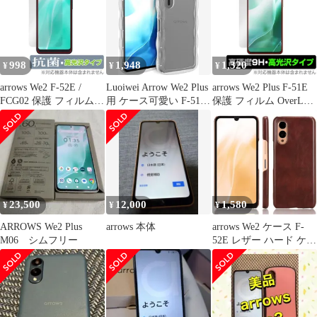
レンズ保護 四隅ガード
滑り止め 指紋防止 汚れ
にくい ストラップホー
ル付き ワイヤレス充電
対応 Qi充電対応 精密設
998
1,948
1,320
¥
¥
¥
計 おしゃれ かわい 0
arrows We2 F-52E /
Luoiwei Arrow We2 Plus
arrows We2 Plus F-51E
FCG02 保護 フィルム
用 ケース可愛い F-51E
保護 フィルム OverLay
OverLay 抗菌 Brilliant
用 カバー クリア
9H Brilliant for アロー
for アローズ スマホ
ArrowsWe2 Plus M06 用
ズ スマホ 9H インカメ
Hydro Ag+ 抗菌 抗ウイ
保護ケース かわいい ウ
ラ穴なし 高硬度 透明
ルス 高光沢
ェーブ おしゃれ 韓国
高光沢
あんしんファミリース
マホ TPU 薄型 軽量 耐
衝撃 黄変防止 ...
23,500
12,000
1,580
¥
¥
¥
ARROWS We2 Plus
arrows 本体
arrows We2 ケース F-
M06 シムフリー
52E レザー ハード ケー
ス 【Color】ブラウン