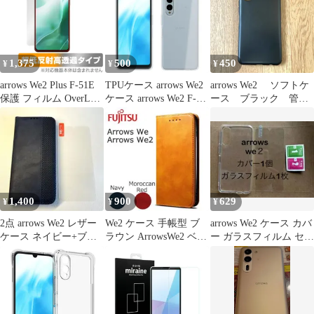
F51B FCG01 A101FC
F52E arrowsWe2M07 緑
グリーン 送料無料
1,375
500
450
¥
¥
¥
arrows We2 Plus F-51E
TPUケース arrows We2
arrows We2 ソフトケ
保護 フィルム OverLay
ケース arrows We2 F-
ース ブラック 管理
Plus Premium for アロー
52E スマホケース TPU
244-11
ズ スマホ 液晶保護 ア
スーパークリア ソフト
ンチグレア 反射防止 高
ケース arrows We2
透過 指紋防止
FCG02 透明 カバー ア
ローズwe2 docomo au
楽天モバイル UQ
mobile SIMフリー
1,400
900
629
¥
¥
¥
2点 arrows We2 レザー
We2 ケース 手帳型 ブ
arrows We2 ケース カバ
ケース ネイビー+ブル
ラウン ArrowsWe2 ベル
ー ガラスフィルム セッ
ーライトカットガラス
トなし レザー 茶色
ト