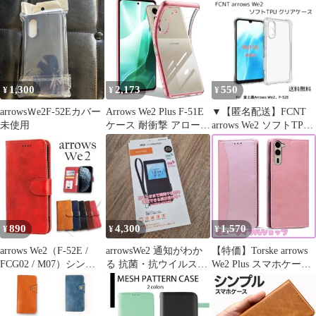
F-52E
カード 手帳 カバー マ
グネット アローズ 丈夫
耐水 レザー 高品質
FCNT 楽天モバイル ソ
フトバンク docomo au
F-52E FCG02 A402FC
1,300
2,173
550
¥
¥
¥
arrowsＷe2F-52Eカバー
Arrows We2 Plus F-51E
▼【匿名配送】FCNT
未使用
ケース 耐衝撃 アローズ
arrows We2 ソフトTPU
we2 Plus スマホケース
クリアケース
クリア TPU 薄型 軽量
耐衝撃 メッキ加工 ソフ
ト 人気 保護カバー (ロ
ーズゴールド)
890
4,300
1,570
¥
¥
¥
arrows We2（F-52E /
arrowsWe2 通知がわか
【特価】Torske arrows
FCG02 / M07）シンプ
る 抗菌・抗ウイルスブ
We2 Plus スマホケース
ルケースRE
ックタイプケース
arrows We2 Plus F-51E
ケース アローズWE2プ
ラス カバー 内蔵マグネ