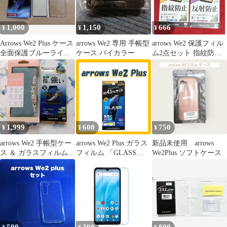
アローズ we2 F-52E
FCG02 docomo au 楽天
モバイル
1,000
1,150
666
¥
¥
¥
Arrows We2 Plus ケース
arrows We2 専用 手帳型
arrows We2 保護フィル
全面保護ブルーライト
ケース バイカラー
ム2点セット 指紋防止
カットガラスフィルム
反射防止 未開封
1,999
600
750
¥
¥
¥
arrows We2 手帳型ケー
arrows We2 Plus ガラス
新品未使用 arrows
ス ＆ ガラスフィルム
フィルム 「GLASS
We2Plus ソフトケース
セット
PREMIUM FILM」スタ
ンダードサイズ ブルー
ライトカット