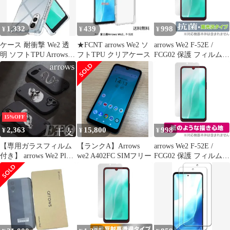
1,332
439
998
¥
¥
¥
ケース 耐衝撃 We2 透
★FCNT arrows We2 ソ
arrows We2 F-52E /
明 ソフトTPU Arrows
フトTPU クリアケース
FCG02 保護 フィルム
F-52E FCG02 カバー 対
OverLay 抗菌 Brilliant
応 [米軍MIL規格取得
for アローズ スマホ イ
レンズ保護 角保護強化
ンカメラ穴なし 抗菌 抗
LAYJOY 衝撃吸収]「ス
ウイルス 高光沢
トラップホール付き」
arrows we2スマホケー
15%OFF
ス（クリア）
2,363
15,800
998
¥
¥
¥
【専用ガラスフィルム
【ランクA】Arrows
arrows We2 F-52E /
付き】 arrows We2 Plus
we2 A402FC SIMフリー
FCG02 保護 フィルム
ケース F-51E M06 耐衝
OverLay Paper for アロ
撃 干支 十二支 スカル
ーズ スマホ 書き味向上
デザイン プリント TPU
紙のような描き心地
スマホケース メンズ
【カラー：7～12】