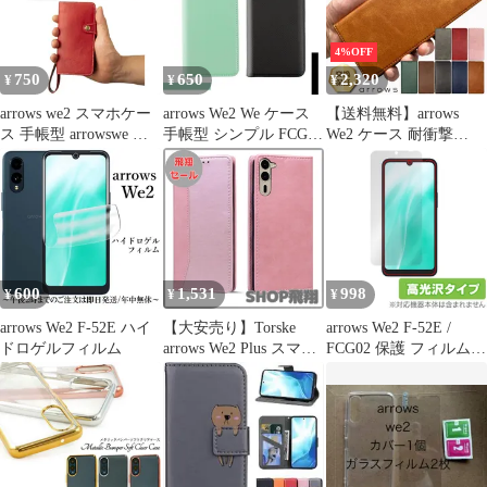
ット開閉式 ベルトなし
カードポケット Arrows
F-51E ケース アローズ
4%OFF
WE2 Plus
750
650
2,320
¥
¥
¥
arrows we2 スマホケー
arrows We2 We ケース
【送料無料】arrows
ス 手帳型 arrowswe カ
手帳型 シンプル FCG02
We2 ケース 耐衝撃
バー アローズwe
F52E F51B カバー
arrows We2 Plus ケース
FCG02 F52E F51B
FCG01 ケース おしゃれ
手帳型 カバー アローズ
FCG01 赤 青 茶 レッド
グリーン ブラック 緑
we プラス スマホケー
ブルー ブラウン オレン
黒 A101FC スマホケー
ス 手帳ケース カード収
ジ A101FC ボタン式 送
ス レザー 送料無料
納 スタンド マグネット
料無料
保護ケース コー
ド:12193
600
1,531
998
¥
¥
¥
arrows We2 F-52E ハイ
【大安売り】Torske
arrows We2 F-52E /
ドロゲルフィルム
arrows We2 Plus スマホ
FCG02 保護 フィルム
ケース arrows We2 Plus
OverLay Brilliant for ア
F-51E ケース アローズ
ローズ スマホ 液晶保護
WE2プラス カバー 内
指紋がつきにくい 指紋
蔵マグネット開閉式 ベ
防止 高光沢
ルトなし カードポケッ
ト Arrows F-51E ケース