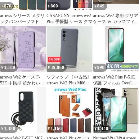
アローズWE2 Plu
870
800
849
¥
¥
¥
arrows シリーズ メタリ
CASAFUNY arrows we2
arrows We2 専用 クリア
ックバンパーソフトク
Plus 手帳型 ケース クマ
ケース ＆ ガラスフィル
リアケース arrows We2
ム2枚
We2 Plus プラス シンプ
ル 無地 背面クリア バ
ックカバー バックケー
ス ソフトケース ソフト
カバー 背面カバー 背面
5%OFF
ケース スマホカバー ス
1,180
39,880
998
¥
¥
¥
マホケース 光沢
arrows We2 ケース F-
ソフマップ 〔中古品〕
arrows We2 Plus F-51E
52E 手帳型 超かわいい
arrows We2 Plus M06
保護 フィルム OverLay
子猫 多機能 上質
256GB スレートグレイ
抗菌 Brilliant for アロー
ASMC060 SIMフリー
ズ スマホ Hydro Ag+ 抗
【276】
菌 抗ウイルス 高光沢
1,380
1,160
1,440
¥
¥
¥
arrows We2 F-52E M07
arrows We2 Plus ケース
Nutmeg2枚+2枚Arrows