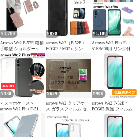
低反射 for アローズ ス
防止 反射防止 抗菌・抗
マホ 液晶保護 ブルーラ
ウイルス RT-ARW2F/B1
イトカット 反射防止
未使用 送料無料
1,780
890
1,188
¥
¥
¥
Arrows We2 F-52E 猫柄
arrows We2（F-52E /
Arrows We2 Plus F-
手帳型 ショルダーケー
FCG02 / M07）シンプ
51E/M06用 リング付 硬
ス ピンク
ルケースBK
質シリコン ソフトバッ
クカバー 衝撃吸収 スタ
ンド ストラップ付 (ブ
ラック、ネイビー、グ
レー、オレンジ、イエ
ロー、パープル、アイ
34%OFF
ボリー、ピンク、レッ
380
629
998
¥
¥
¥
ド)9色選択
＜スマホケース＞
arrows We2 クリアケー
arrows We2 F-52E /
arrows We2 Plus F-51E
ス ガラスフィルム セッ
FCG02 保護 フィルム
用マイクロドット ソフ
ト
OverLay Plus for アロー
トクリアケース
ズ スマホ 液晶保護 ア
ンチグレア 反射防止 非
光沢 指紋防止