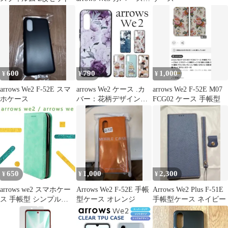
ホケース スマホリング
アローズウィー 耐衝撃
メタリック 半透明 TPU
カバー ソフトケース リ
ング付き スタンド デコ
クリアケース 無地 シン
プル t110
600
790
1,000
¥
¥
¥
arrows We2 F-52E スマ
arrows We2 ケース .カ
arrows We2 F-52E M07
ホケース
バー：花柄デザイン
FCG02 ケース 手帳型
ソフトTPUケースA
650
1,000
2,300
¥
¥
¥
arrows we2 スマホケー
Arrows We2 F-52E 手帳
Arrows We2 Plus F-51E
ス 手帳型 シンプル
型ケース オレンジ
手帳型ケース ネイビー
arrowswe カバー おしゃ
れ アローズwe2 FCG02