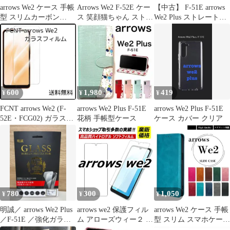
arrows We2 ケース 手帳
Arrows We2 F-52E ケー
【中古】 F-51E arrows
型 スリムカーボン
ス 笑顔猫ちゃん ストラ
We2 Plus ストレートグ
arrows We2 F-52E
ップ付き オレンジ
レイ SIMフリー 本体
FCG02 スマホケース ス
ドコモ スマホ【送料無
マホカバー ベルト無し
料】 f51egy7mtm
手帳 カバー マグネット
we2 アローズwe2
docomo au 楽天モバイ
ル UQ mobile SIMフリ
600
1,980
419
¥
¥
¥
ー
FCNT arrows We2 (F-
arrows We2 Plus F-51E
arrows We2 Plus F-51E
52E・FCG02) ガラスフ
花柄 手帳型ケース
ケース カバー クリア
ィルム
780
300
1,050
¥
¥
¥
明誠／ arrows We2 Plus
arrows we2 保護フィル
arrows We2 ケース 手帳
／F-51E ／強化ガラス
ム アローズウィー２ ハ
型 スリム スマホケース
フィルム2枚
イドロゲル フィルム
スマホカバー シンプル