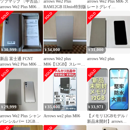
ソフマップ 〔中古品〕
arrows We2 Plus
arrows We2 Plus M06 ス
arrows We2 Plus M06
RAM12GB IIJmio特別版
レートグレイ
256GB スレートグレイ
12GB/256GB新品
ASMC06003 SIMフリー
【297】
30,999
34,000
31,000
¥
¥
¥
新品 富士通 FCNT
arrows We2 plus
arrows We2 plus
arrows We2 Plus M06 ス
M06【12GB】スレート
レートグレイ
グレイ 新品
29,999
35,000
33,971
¥
¥
¥
arrows We2 Plus シャン
Arrows we2 plus M06
【メモリ12GBモデル /
パンシルバー 12GB
新品未開封】arrows
RAM
We2 Plus M06