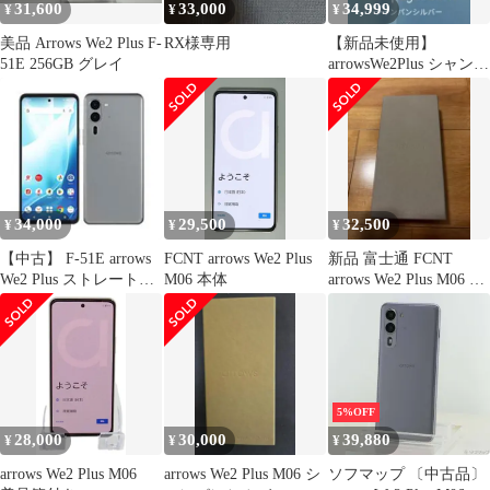
31,600
33,000
34,999
¥
¥
¥
美品 Arrows We2 Plus F-
RX様専用
【新品未使用】
51E 256GB グレイ
arrowsWe2Plus シャンパ
ンシルバー
34,000
29,500
32,500
¥
¥
¥
【中古】 F-51E arrows
FCNT arrows We2 Plus
新品 富士通 FCNT
We2 Plus ストレートグ
M06 本体
arrows We2 Plus M06 ス
レイ SIMフリー 本体
レートグレイ
ドコモ Aランク スマホ
【送料無料】
f51egy8mtm
5%OFF
28,000
30,000
39,880
¥
¥
¥
arrows We2 Plus M06
arrows We2 Plus M06 シ
ソフマップ 〔中古品〕