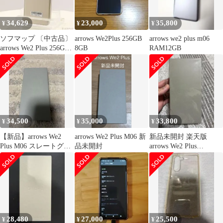
34,629
23,000
35,800
¥
¥
¥
ソフマップ 〔中古品〕
arrows We2Plus 256GB
arrows we2 plus m06
arrows We2 Plus 256GB
8GB
RAM12GB
シャンパンシルバー
M06 楽天 SIMフリー
【377】
34,500
35,000
33,800
¥
¥
¥
【新品】arrows We2
arrows We2 Plus M06 新
新品未開封 楽天版
Plus M06 スレートグレ
品未開封
arrows We2 Plus
イ メモリ12GB
8GB+256GB グレー
28,480
27,000
25,500
¥
¥
¥