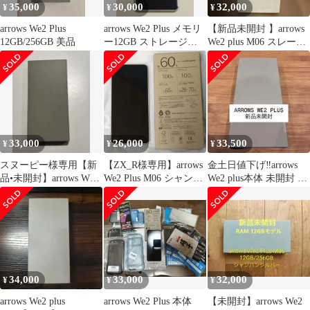
35,000
30,000
32,000
¥
¥
¥
arrows We2 Plus
arrows We2 Plus メモリ
【新品未開封 】arrows
12GB/256GB 美品
ー12GB ストレージ
We2 plus M06 スレート
256GB
グレイ
33,000
26,000
33,500
¥
¥
¥
スヌーピー様専用【新
【ZX_R様専用】arrows
金土日値下げ‼️arrows
品•未開封】arrows We2
We2 Plus M06 シャンパ
We2 plus本体 未開封 新
plus M06
ンシルバー
品未使用
34,000
33,000
32,000
¥
¥
¥
arrows We2 plus
arrows We2 Plus 本体
【未開封】arrows We2