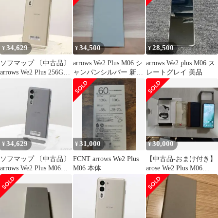
34,629
34,500
28,500
¥
¥
¥
ソフマップ 〔中古品〕
arrows We2 Plus M06 シ
arrows We2 plus M06 ス
arrows We2 Plus 256GB
ャンパンシルバー 新品
レートグレイ 美品
シャンパンシルバー
未開封品
M06 楽天 SIMフリー
【297】
34,629
31,000
30,000
¥
¥
¥
ソフマップ 〔中古品〕
FCNT arrows We2 Plus
【中古品-おまけ付き】
arrows We2 Plus M06
M06 本体
arose We2 Plus M06
256GB スレートグレイ
12G/256G
M06 楽天 SIMフリー
【377】