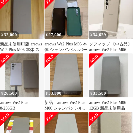
32,000
27,000
34,629
¥
¥
¥
新品未使用IIJ版 arrows
arrows We2 Plus M06 本
ソフマップ 〔中古品〕
We2 Plus M06 本体 スレ
体 シャンパンシルバー
arrows We2 Plus M06
ートグレイ
256GB シャンパンシル
バー ASMC06004 SIM
リー【297】
26,500
33,300
33,500
¥
¥
¥
arrows We2 Plus
新品 arrows We2 Plus
arrows We2 Plus M06
8/256GB
M06 シャンパンシルバ
12GB 新品未使用品
ー