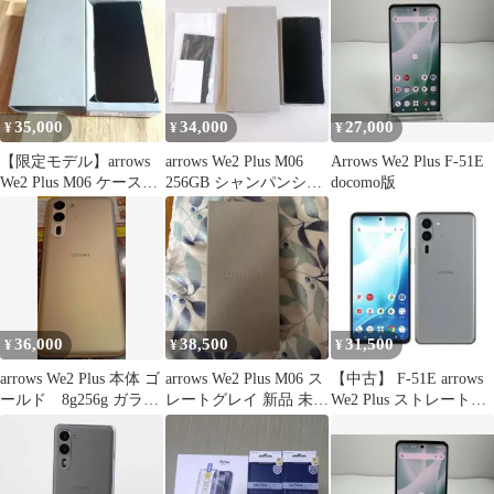
35,000
34,000
27,000
¥
¥
¥
​【限定モデル】arrows
arrows We2 Plus M06
Arrows We2 Plus F-51E
We2 Plus M06 ケース・
256GB シャンパンシル
docomo版
フィルム付
バー
36,000
38,500
31,500
¥
¥
¥
arrows We2 Plus 本体 ゴ
arrows We2 Plus M06 ス
【中古】 F-51E arrows
ールド 8g256g ガラス
レートグレイ 新品 未開
We2 Plus ストレートグ
フィルム付き
封SIMフリー
レイ SIMフリー 本体
ドコモ スマホ【送料無
料】 f51egy7mtm