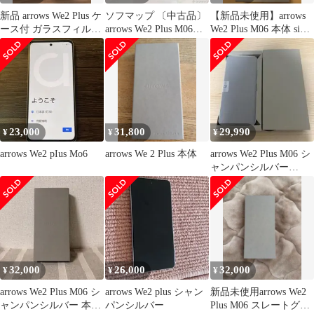
新品 arrows We2 Plus ケ
ソフマップ 〔中古品〕
【新品未使用】arrows
ース付 ガラスフィルム
arrows We2 Plus M06
We2 Plus M06 本体 sim
付
256GB スレートグレイ
フリー
ASMC06003 SIMフリー
【262】
23,000
31,800
29,990
¥
¥
¥
arrows We2 pIus Mo6
arrows We 2 Plus 本体
arrows We2 Plus M06 シ
ャンパンシルバー
8GB/256GB
32,000
26,000
32,000
¥
¥
¥
arrows We2 Plus M06 シ
arrows We2 plus シャン
新品未使用arrows We2
ャンパンシルバー 本体
パンシルバー
Plus M06 スレートグレ