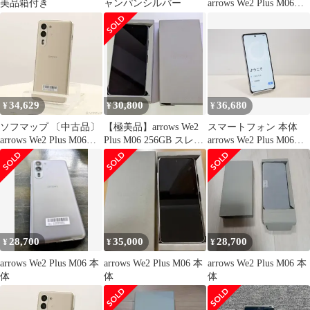
美品箱付き
ャンパンシルバー
arrows We2 Plus M06
256GB スレートグレイ
ASMC060 SIMフリー
【276】
34,629
30,800
36,680
¥
¥
¥
ソフマップ 〔中古品〕
【極美品】arrows We2
スマートフォン 本体
arrows We2 Plus M06
Plus M06 256GB スレー
arrows We2 Plus M06
256GB シャンパンシル
トグレイ
FCNT SIMフリー SIM
バー ASMC06004 SIMフ
フリー 赤ロム保証
リー【262】
256GB シルバー
28,700
35,000
28,700
¥
¥
¥
arrows We2 Plus M06 本
arrows We2 Plus M06 本
arrows We2 Plus M06 本
体
体
体