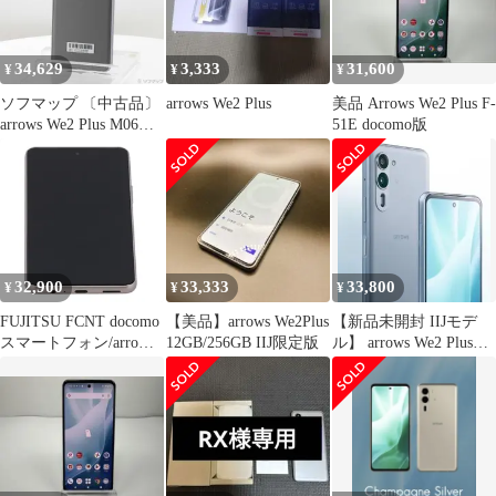
34,629
3,333
31,600
¥
¥
¥
ソフマップ 〔中古品〕
arrows We2 Plus
美品 Arrows We2 Plus F-
arrows We2 Plus M06
51E docomo版
256GB スレートグレイ
ASMC06003 SIMフリー
【295】
32,900
33,333
33,800
¥
¥
¥
FUJITSU FCNT docomo
【美品】arrows We2Plus
【新品未開封 IIJモデ
スマートフォン/arrows
12GB/256GB IIJ限定版
ル】 arrows We2 Plus
WE2 Plus 256GB F-51E
M06
ABランク 75