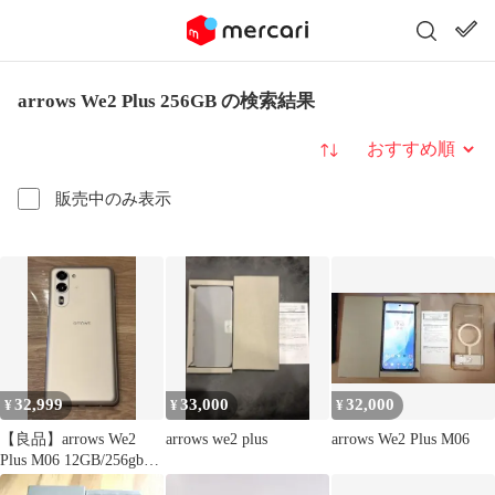
arrows We2 Plus 256GB の検索結果
並び替え
販売中のみ表示
32,999
33,000
32,000
¥
¥
¥
【良品】arrows We2
arrows we2 plus
arrows We2 Plus M06
Plus M06 12GB/256gbIIJ
版