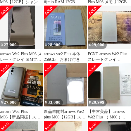
M06【12GB】シャンパ
iijmio RAM 12GB
Plus M06 メモリ12GBモ
ンシルバー 未開封品
デル
27,000
28,000
29,000
¥
¥
¥
arrows We2 Plus M06 ス
arrows we2 Plus 本体
FCNT arrows We2 Plus
レートグレイ SIMフリ
256GB おまけ付き
スレートグレイ
ー
8GB/256GB
27,000
33,000
29,999
¥
¥
¥
arrows We2 Plus
新品未開封arrows We2
【中古美品】 arrows
M06【新品同様】スレ
plus M06【12GB】スレ
We2 Plus （ M06 ）
ートグレイ 256GB
ートグレイ
8GB 256GB