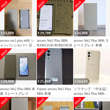
RAM12GB
イ
33,000
29,700
34,000
¥
¥
¥
arrows we2 plus m06 シ
arrows We2 Plus M06
arrows We2 Plus M06 ス
ャンパンシルバー【IIJ
RAM12GB+ROM256GB
レートグレイ 本体
限定モデル】
SIMフリー
29,000
25,000
34,629
¥
¥
¥
arrows We2 Plus M06 本
Fujitsu arrows We2 Plus
ソフマップ 〔中古品〕
体 スレートグレイ
M06 本体
arrows We2 Plus M06
256GB シャンパンシル
バー ASMC06004 SIM
リー【269】