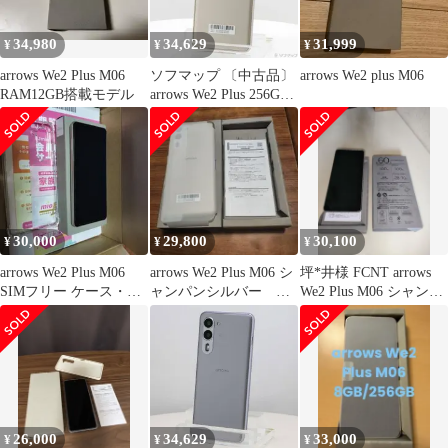
34,980
34,629
31,999
¥
¥
¥
arrows We2 Plus M06
ソフマップ 〔中古品〕
arrows We2 plus M06
RAM12GB搭載モデル
arrows We2 Plus 256GB
シャンパンシルバー
M06 楽天 SIMフリー
【247】
30,000
29,800
30,100
¥
¥
¥
arrows We2 Plus M06
arrows We2 Plus M06 シ
坪*井様 FCNT arrows
SIMフリー ケース・保
ャンパンシルバー 新
We2 Plus M06 シャンパ
護フィルム付き
品未使用品
ンシルバー
26,000
34,629
33,000
¥
¥
¥