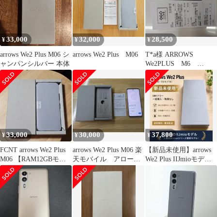
33,000
32,000
28,500
¥
¥
¥
arrows We2 Plus M06 シ
arrows We2 Plus M06
T*a様 ARROWS
ャンパンシルバー 本体
We2PLUS M6
ASMC6003 スレトグ
レー。開
33,000
30,000
37,800
¥
¥
¥
FCNT arrows We2 Plus
arrows We2 Plus M06 楽
【新品未使用】arrows
M06 【RAM12GBモデ
天モバイル アロー
We2 Plus IIJmioモデル
ル】
ズ 容量256GB
メモリ12GB