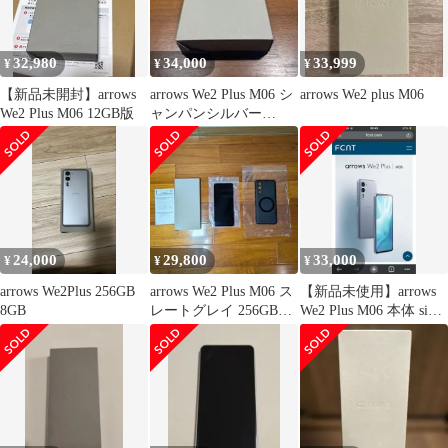
32,980
34,000
33,999
¥
¥
¥
【新品未開封】arrows
arrows We2 Plus M06 シ
arrows We2 plus M06
We2 Plus M06 12GB版
ャンパンシルバー
(IIJmio版)
24,000
29,800
33,000
¥
¥
¥
arrows We2Plus 256GB
arrows We2 Plus M06 ス
【新品未使用】arrows
8GB
レートグレイ 256GB
We2 Plus M06 本体 sim
SIMフリー
フリー12GB