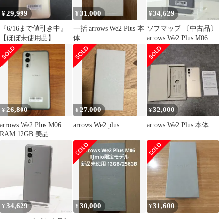
29,999
31,000
34,629
¥
¥
¥
『6/16まで値引き中』
一括 arrows We2 Plus 本
ソフマップ 〔中古品〕
【ほぼ未使用品】
体
arrows We2 Plus M06
arrows We2 plus ゴール
256GB スレートグレイ
ド
ASMC06003 SIMフリー
【377】
26,800
27,000
32,000
¥
¥
¥
arrows We2 Plus M06
arrows We2 plus
arrows We2 Plus 本体
RAM 12GB 美品
34,629
30,000
31,600
¥
¥
¥