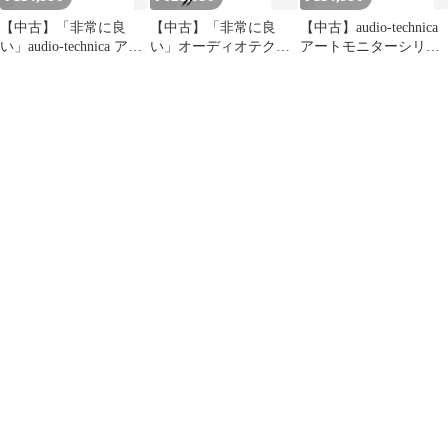
【中古】「非常に良
【中古】「非常に良
【中古】audio-technica
い」audio-technica アー
い」オーディオテクニ
アートモニターシリー
トモニターシリーズ 密
カ ハイレゾ対応ダイナ
ズ 密閉型ヘッドホン ハ
閉型ヘッドホン ハイレ
ミックオープン型ヘッ
イレゾ音源対応 ATH-
ゾ音源対応 ATH-
ドホンaudio-technica
A2000X
A2000X
ATH-ADX5000