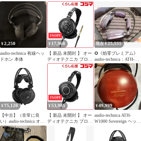
プンバックリファレン
ェッショナルオープン
Ath ad5
スヘッドホン audio-
バックリファレンスヘ
technica オーディオテク
ッドホン ［φ3.5mm ミ
ニカ ATH-R70xa
ニプラグ］ ATH-R50x
未使用 送料無料
1%OFF
2,250
17,968
25,555
¥
¥
現在 ¥
audio-technica 有線ヘッ
【 新品 未開封 】 オー
✪《焰零プレミアム》
ドホン 本体
ディオテクニカ プロフ
audio-technica：ATH-
ェッショナルオープン
R70X ヘッドホン
バックリファレンスヘ
ッドホン ［φ3.5mm ミ
ニプラグ］ ATH-R30x
未使用 送料無料
1%OFF
75,120
53,905
49,999
¥
¥
¥
【中古】（非常に良
【 新品 未開封 】 オー
audio-technica ATH-
い）audio-technica オー
ディオテクニカ プロフ
W1000 Sovereign ヘッド
ディオテクニカ プロフ
ェッショナルオープン
ホン
ェッショナルオープン
バックリファレンスヘ
バックリファレンスヘ
ッドホン ［φ3.5mm ミ