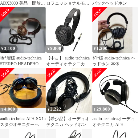
ADX3000 美品 開放型
ロフェッショナルモニ
バックヘッドホン
ヘッドホン
ターヘッドホン
3,100
9,000
1,200
¥
¥
¥
地*層様 audio-technica
【中古】 audio technica
和*様 audio-technica ヘ
STEREO HEADPHONE
オーディオテクニカ エ
ッドホン 本体
AT-
アーダイナミック オー
プン型ヘッドホン ATH-
AVA300
4,000
2,222
29,800
¥
¥
¥
audio-technica ATH-SX1a
【希少品】オーディオ
audio-technicaオーディ
スタジオモニターヘッ
テクニカ ヘッドホン
オテクニカ ATH-
ドホン
A2000Z アートモニタ
ー ヘッドホン 中古