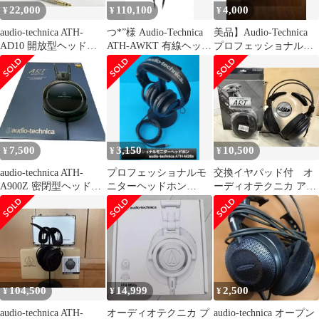
22,000
110,100
4,000
¥
¥
¥
audio-technica ATH-
つ*”様 Audio-Technica
美品】Audio-Technica
AD10 開放型ヘッドホ
ATH-AWKT 有線ヘッド
プロフェッショナルモ
ン
ホン
ニターヘッドホン
7,500
3,150
10,500
¥
¥
¥
audio-technica ATH-
プロフェッショナルモ
交換イヤパッド付 オ
A900Z 密閉型ヘッドホ
ニターヘッドホン
ーディオテクニカ アー
ン 有線
audio-technica ATH-M…
トモニターヘッドホン
ATH-A900
104,500
14,999
2,500
¥
¥
¥
audio-technica ATH-
オーディオテクニカ プ
audio-technica オープン