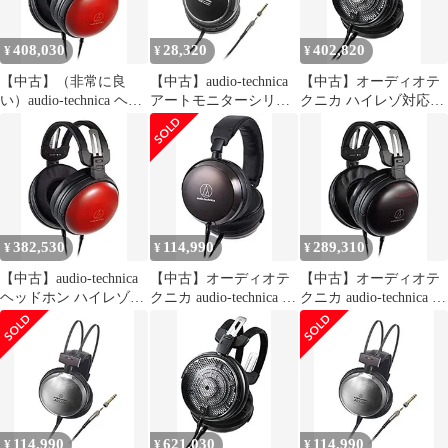
408,030
28,320
402,820
¥
¥
¥
【中古】（非常に良
【中古】audio-technica
【中古】オーディオテ
い）audio-technica ヘッ
アートモニターシリー
クニカ ハイレゾ対応ダ
ドホン ハイレゾ音源対
ズ 密閉型ヘッドホン ハ
イナミックオープン型
応 ウッドハウジング
イレゾ音源対応 ATH-
ヘッドホンaudio-
ATH-AWAS
A900X
technica ATH-ADX5000
382,530
114,990
289,310
¥
¥
¥
【中古】audio-technica
【中古】オーディオテ
【中古】オーディオテ
ヘッドホン ハイレゾ音
クニカ audio-technica ヘ
クニカ audio-technica ウ
源対応 ウッドハウジン
ッドホン ハイレゾ バラ
ッドハウジング オーバ
グ ATH-AWAS
ンス接続対応 ケーブル
ーイヤーヘッドホン
着脱式 密閉型 ATH-
ATH-AWKT ハイレゾ対
AP2000Ti
応 バランス接続対応 密
閉型
114,990
621,030
114,990
¥
¥
¥