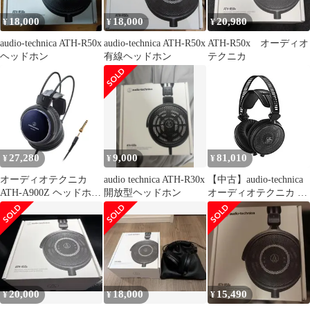
18,000
18,000
20,980
¥
¥
¥
audio-technica ATH-R50x
audio-technica ATH-R50x
ATH-R50x オーディオ
ヘッドホン
有線ヘッドホン
テクニカ
27,280
9,000
81,010
¥
¥
¥
オーディオテクニカ
audio technica ATH-R30x
【中古】audio-technica
ATH-A900Z ヘッドホン
開放型ヘッドホン
オーディオテクニカ プ
有線 密閉型 アルミニウ
ロフェッショナルオー
ムハウジング ハイレゾ
プンバックリファレン
音源対応 ケーブル 3m
スヘッドホン ATH-
R70X
20,000
18,000
15,490
¥
¥
¥