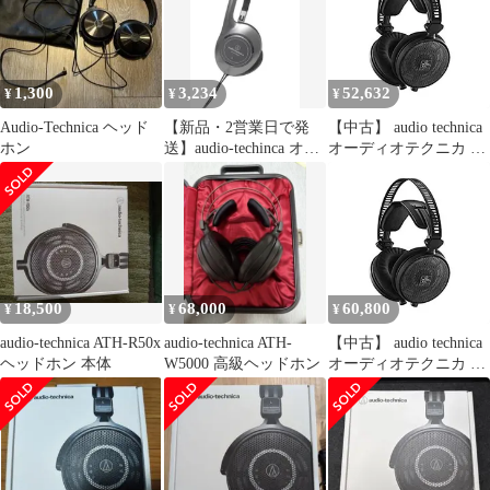
ッドホン ATH-R70X
ニプラグ］ ATH-R70xa
未使用 送料無料
1,300
3,234
52,632
¥
¥
¥
Audio-Technica ヘッド
【新品・2営業日で発
【中古】 audio technica
ホン
送】audio-techinca オー
オーディオテクニカ プ
プンバックダイナミッ
ロフェッショナルオー
クヘッドホン (ATH-
プンバックリファレン
P100M)
スヘッドホン ATH-
R70X 開放型 ミキシン
グ モニター
18,500
68,000
60,800
¥
¥
¥
audio-technica ATH-R50x
audio-technica ATH-
【中古】 audio technica
ヘッドホン 本体
W5000 高級ヘッドホン
オーディオテクニカ プ
ロフェッショナルオー
プンバックリファレン
スヘッドホン ATH-
R70X 開放型 ミキシン
グ モニター