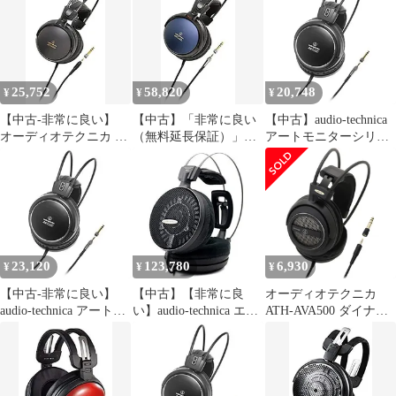
T11203640
25,752
58,820
20,748
¥
¥
¥
【中古-非常に良い】
【中古】「非常に良い
【中古】audio-technica
オーディオテクニカ ア
（無料延長保証）」
アートモニターシリー
ートモニターヘッドホ
audio-technica アートモ
ズ 密閉型ヘッドホン
ン ATH-A500
ニターヘッドホン ATH-
ATH-A900X
A900
23,120
123,780
6,930
¥
¥
¥
【中古-非常に良い】
【中古】【非常に良
オーディオテクニカ
audio-technica アートモ
い】audio-technica エア
ATH-AVA500 ダイナミ
ニターシリーズ 密閉型
ーダイナミックシリー
ックオープン型ヘッド
ヘッドホン ATH-A900X
ズ オープン型ヘッドホ
ホン ATHAVA500
ン ハイレゾ音源対応
ATH-AD2000X