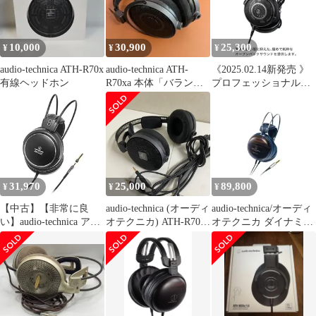
10,000
30,900
25,300
¥
¥
¥
audio-technica ATH-R70x
audio-technica ATH-
《2025.02.14新発売 》
有線ヘッドホン
R70xa 本体「バランス
プロフェッショナルオ
ケーブル」
ープンバックリファレ
ンスヘッドホン audio-
technica オーディオテク
ニカ ATH-R50x
31,970
25,000
89,800
¥
¥
¥
【中古】【非常に良
audio-technica (オーディ
audio-technica/オーディ
い】audio-technica アー
オテクニカ) ATH-R70x
オテクニカ ダイナミッ
トモニターシリーズ 密
ベッドホン
クヘッドホン ハイレゾ
閉型ヘッドホン ハイレ
音源対応 ATH-W5000
ゾ音源対応 ATH-A900X