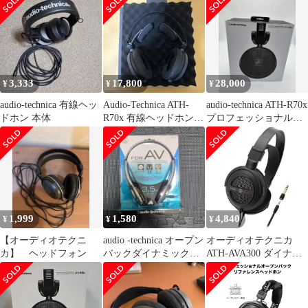
ショナルオープンバッ
クリファレンスヘッド
ホン ATH-R70X 開放型
ミキシング モニター
3,333
17,800
28,000
¥
¥
¥
audio-technica 有線ヘッ
Audio-Technica ATH-
audio-technica ATH-R70x
ドホン 本体
R70x 有線ヘッドホン
プロフェッショナルヘ
本体
ッドホン
1,999
1,580
4,840
¥
¥
¥
【オーディオテクニ
audio -technica オープン
オーディオテクニカ
カ】 ヘッドフォン
バックダイナミックヘ
ATH-AVA300 ダイナミ
ッドホン 有線
ックオープン型ヘッド
ホン ATHAVA300