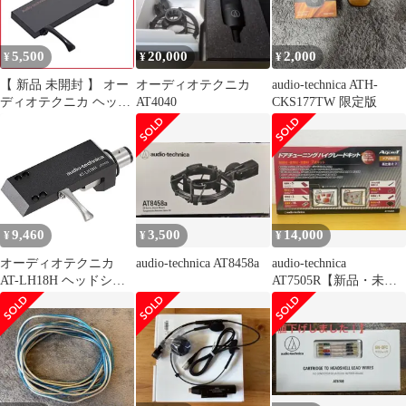
5,500
20,000
2,000
¥
¥
¥
【 新品 未開封 】 オー
オーディオテクニカ
audio-technica ATH-
ディオテクニカ ヘッド
AT4040
CKS177TW 限定版
シェル AT-LT13a 未使
用 送料無料
9,460
3,500
14,000
¥
¥
¥
オーディオテクニカ
audio-technica AT8458a
audio-technica
AT-LH18H ヘッドシェ
AT7505R【新品・未使
ル ATLH18H
用】