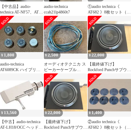
【中古品】audio-
audio-technica
①audio technica《
technica AT-NF57、AT-
ccah21lp4860t7
AT682 》8枚セット（ス
NF58 計2点
ピーカーL／R分）
1,800
2,500
22,000
¥
¥
¥
audio-technica
オーディオテクニカ ス
【最終値下げ】
AT6089CK ハイブリッ
ピーカーケーブル
Rockford Punchサブウー
ドインシュレーター
AT7424 6m1本①
ファー P2D4-10
13,560
22,000
1,400
¥
¥
¥
【中古】audio-technica
【最終値下げ】
②audio technica《
AT-LH18/OCC ヘッドシ
Rockford Punchサブウー
AT682 》8枚セット（ス