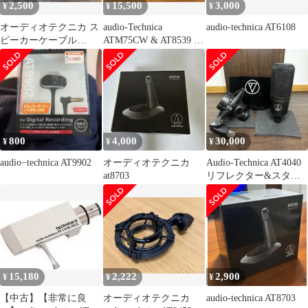
2,500
15,500
3,000
¥
¥
¥
オーディオテクニカ ス
audio-Technica
audio-technica AT6108
ピーカーケーブル
ATM75CW & AT8539 お
AT7424 6m1本②
値段下げました
800
4,000
30,000
¥
¥
¥
audio−technica AT9902
オーディオテクニカ
Audio-Technica AT4040
at8703
リフレクター&スタン
ドセット
15,180
2,222
2,900
¥
¥
¥
【中古】【非常に良
オーディオテクニカ
audio-technica AT8703