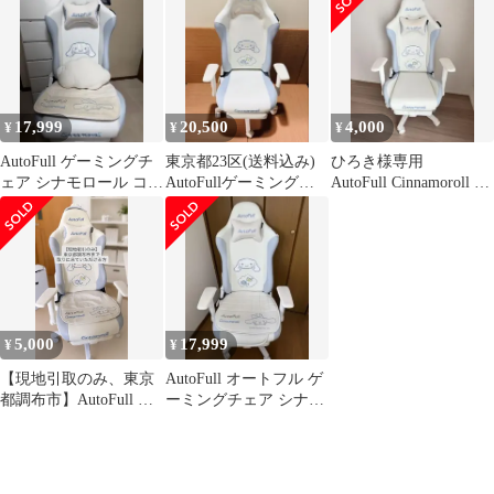
ル
リオ
17,999
20,500
4,000
¥
¥
¥
AutoFull ゲーミングチ
東京都23区(送料込み)
ひろき様専用
ェア シナモロール コラ
AutoFullゲーミングチ
AutoFull Cinnamoroll ゲ
ボ
ェア (TPO4985)
ーミングチェア
5,000
17,999
¥
¥
【現地引取のみ、東京
AutoFull オートフル ゲ
都調布市】AutoFull シ
ーミングチェア シナモ
ナモン ゲーミングチェ
ロール
ア