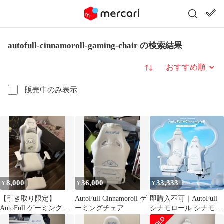
autofull-cinnamoroll-gaming-chair の検索結果
並び替え
販売中のみ表示
8,000
36,000
33,333
¥
¥
¥
【引き取り限定】
AutoFull Cinnamoroll ゲ
即購入不可｜AutoFull
AutoFull ゲーミングチ
ーミングチェア
シナモロール シナモン
ェア シナモロールモデ
ゲーミングチェア サン