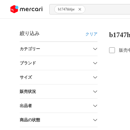
ンツにスキップ
b1747hbfpe
絞り込み
b174
クリア
カテゴリー
販売
ブランド
サイズ
販売状況
出品者
商品の状態