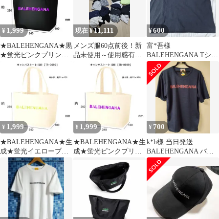
1,999
11,111
600
¥
現在 ¥
¥
★BALEHENGANA★黒
メンズ服60点前後！新
富*吾様
★蛍光ピンクプリント
品未使用～使用感有ま
BALEHENGANA Tシャ
★トートバック送込
でまとめ売り！
ツ ブラック
1999円
1,999
1,999
700
¥
¥
¥
★BALEHENGANA★生
★BALEHENGANA★生
k*h様 当日発送
成★蛍光イエロープリ
成★蛍光ピンクプリン
BALEHENGANA バレ
ント★トートバック送
ト★トートバック送込
ヘンガナ ドライTシャ
込1999円
1999円
ツ【タグ付