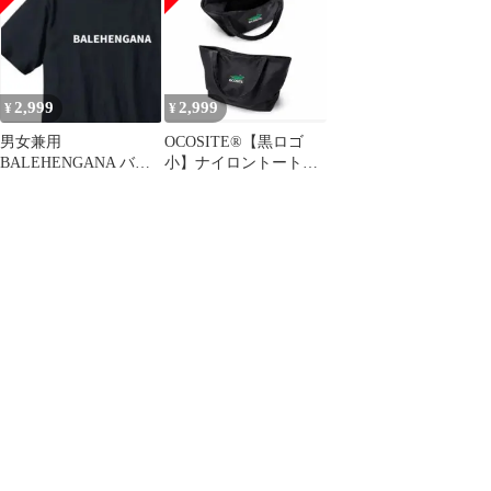
2,999
2,999
¥
¥
男女兼用
OCOSITE®【黒ロゴ
BALEHENGANA バレ
小】ナイロントートバ
ヘンガナTシャツ /黒
ッグA3対応 肩掛け 面
キンコン西野着用
白い