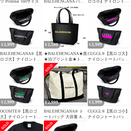
ツ Printstar 160サイズ
BALEHENGANA バレ
ロゴ小】ナイロントー
ヘンガナ Tシャツ 白 M
トバッグA3対応 肩掛け
面白い
2,999
2,500
2,999
¥
¥
¥
BALEHENGANA®【黒
★BALEHENGANA★黒
CUGGL®【黒ロゴ大】
ロゴ大】ナイロントー
★泊プリント金★トー
ナイロントートバッグ
トバッグA3対応 肩掛け
トバック送込2500円
A3対応 肩掛け 面白い
面白い
2,999
2,999
2,999
¥
¥
¥
OCOSITE®【黒ロゴ
BALEHENGANA® ト
CUGGL®【黒ロゴ小】
大】ナイロントートバ
ートバッグ 大容量 A3
ナイロントートバッグ
ッグA3対応 肩掛け 面
対応 肩掛け 面白い
A3対応 肩掛け 面白い
白い