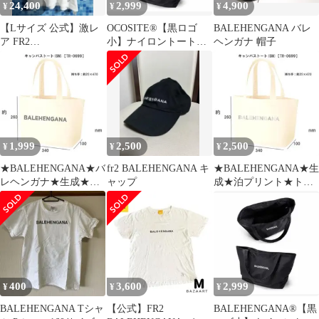
24,400
2,999
4,900
¥
¥
¥
【Lサイズ 公式】激レ
OCOSITE®【黒ロゴ
BALEHENGANA バレ
ア FR2
小】ナイロントートバ
ヘンガナ 帽子
BALEHENGANA バレ
ッグA3対応 肩掛け 面
ヘンガナ Tシャツ
白い
1,999
2,500
2,500
¥
¥
¥
★BALEHENGANA★バ
fr2 BALEHENGANA キ
★BALEHENGANA★生
レヘンガナ★生成★ト
ャップ
成★泊プリント★トー
ートバック送込1999円
トバック送込2500円
400
3,600
2,999
¥
¥
¥
BALEHENGANA Tシャ
【公式】FR2
BALEHENGANA®【黒