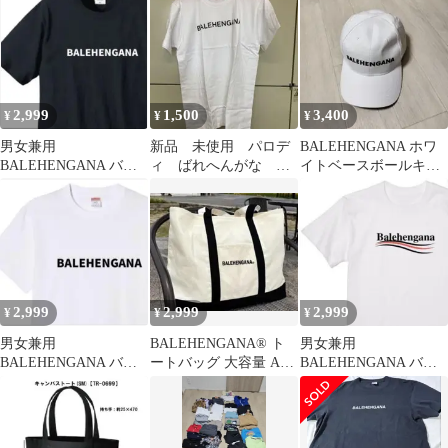
1999円
2,999
1,500
3,400
¥
¥
¥
男女兼用
新品 未使用 パロデ
BALEHENGANA ホワ
BALEHENGANA バレ
ィ ばれへんがな ホ
イトベースボールキャ
ヘンガナTシャツ /黒
ワイト Tシャツ
ップ
キンコン西野着用
2,999
2,999
2,999
¥
¥
¥
男女兼用
BALEHENGANA® ト
男女兼用
BALEHENGANA バレ
ートバッグ 大容量 A3
BALEHENGANA バレ
ヘンガナTシャツ /白
対応 肩掛け 面白い
ヘンガナTシャツ /白
キンコン西野着用