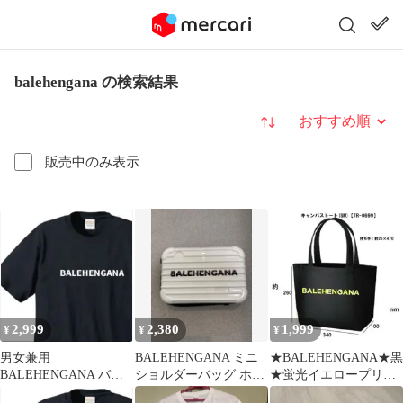
balehengana の検索結果
並び替え
販売中のみ表示
2,999
2,380
1,999
¥
¥
¥
男女兼用
BALEHENGANA ミニ
★BALEHENGANA★黒
BALEHENGANA バレ
ショルダーバッグ ホワ
★蛍光イエロープリン
ヘンガナTシャツ /黒
イト
ト★トートバック送込