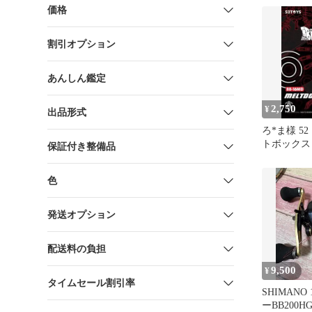
価格
割引オプション
あんしん鑑定
2,750
¥
出品形式
ろ*ま様 5
トボックス B
保証付き整備品
ルトダウン
色
発送オプション
配送料の負担
9,500
¥
タイムセール割引率
SHIMANO
ーBB200