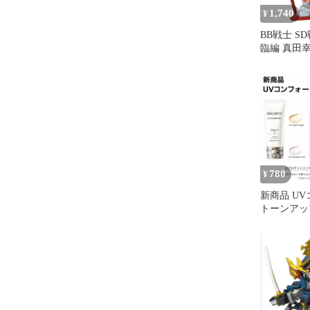
1,740
¥
BB戦士 S
臨編 真田
ナダユキム
NO.343
780
¥
新商品 U
トーンアップ
各1包