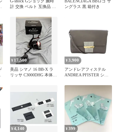
シ
G-shock Gショック 腕時
BALENCIAGA BBロゴ サ
L
計 交換 ベルト 互換品 バ
ングラス 黒 箱付き
ンド カシオ ジーショッ
ク 16mm 汎用 時計ベルト
バネ棒 バネ棒外し 工具
セット DW-5600 G-5600
DW-5700 DW-6900 G-
5700 M5610
17,500
3,900
¥
¥
ド
美品 シマノ 16 BB-X ラ
アンドレアフィステル
ン
リッサ C3000DHG 本体
ANDREA PFISTER ショ
SHIMANO
ルダーバッグ レザー 茶
6P
ブラウン /BB
4,140
399
¥
¥