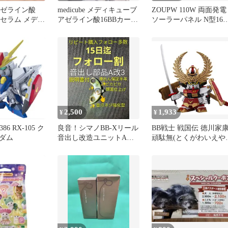
e アゼライン酸
medicube メディキューブ
ZOUPW 110W 両面発電
 セラム メディ
アゼライン酸16BBカーミ
ソーラーパネル N型16B
美容液
ングセラム 30ml
セル
2,500
1,933
¥
¥
86 RX-105 ク
良音！シマノBB-Xリール
BB戦士 戦国伝 徳川家
ダム
音出し改造ユニットA改
頑駄無(とくがわいえや
3.デスピナ.ラリッサ半年
ガンダム) プラモデル
保証