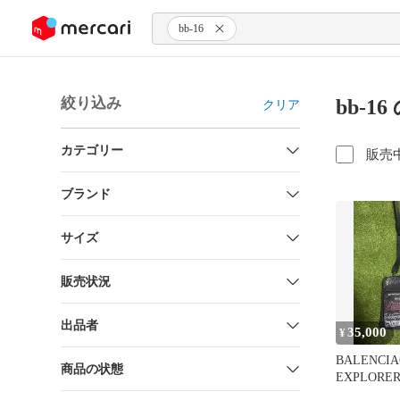
ンツにスキップ
bb-16
絞り込み
bb-1
クリア
カテゴリー
販売
ブランド
サイズ
販売状況
出品者
35,000
¥
BALENCI
商品の状態
EXPLORE
ーチ DIY M