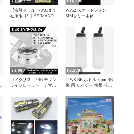
1,380
16,390
¥
¥
ペ
【決算セール 〜8/31まで
WP52 スマートフォン
Q
在庫限り!!】SHIMANO
SIMフリー本体
シマノ PEライン BBブレ
イド BB BRAID 0.6号
300m マンティスグリー
ン MantisGreen LD-M74Y
1,990
2,580
¥
¥
ゴメクサス 2BB チタン
CIWS BB ボトル 6mm BB
ン
ラインローラー シマノ
弾 用 サバゲー 携帯 収納
用
+ 温度 シール (2個, 大)