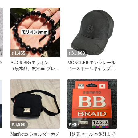
付
アルミパウチ [栄養機能
シリーズ Sフレック
食品(ビタミンC・ビタミ
ス フェアウェイウッ
ンB6)] 配送種別：MR
ド 中古 ゴルフドゥ！
豊田２４８店【最短即日
発送】
1,455
31,800
¥
¥
D
AUG6-BB●モリオン
MONCLER モンクレール
（黒水晶）約9mm ブレス
ベースボールキャップ
レット●
BBキャップ レオパード
トリミング帽子 C-A9CO-
23-14868 ブラック【オー
ルシーズン】【♀】【S】
【レディース】
★■617872【中古】
3,900
990
¥
¥
Manfrotto ショルダーカメ
【決算セール 〜8/31まで