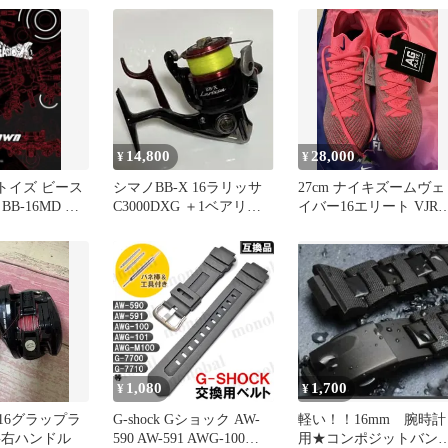
ロア S-BB-3271
ーネック ワンカラー 切
替 ストレッチ 36 黒 ブ
ック /BB
14,800
28,000
¥
¥
2トイズ ビース
シマノBB-X 16ラリッサ
27cm ナイキズームヴェ
B-16MD メ
C3000DXG ＋1ベアリン
イバー16エリート VJR
 セット
グ追加仕様
AG-PRO
1,080
1,700
¥
¥
 16グラップラ
G-shock Gショック AW-
軽い！！16mm 腕時計
HG右ハンドル
590 AW-591 AWG-100
用★コンポジットバン