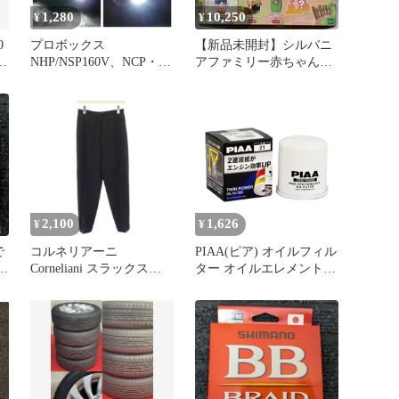
1,280
10,250
¥
¥
0
プロボックス
【新品未開封】シルバニ
NHP/NSP160V、NCP・
アファミリー赤ちゃんア
ッ
NLP5#系/ トヨタ プロ
ドベンチャーBox (16パッ
グレ JCG1#系 高輝度
ク入)
T10 LED バルブ ポジシ
ョン球 車幅 スモール 16
ト
連 純白 車検対応 ポン付
ズ
け
2,100
1,626
¥
¥
で
コルネリアーニ
PIAA(ピア) オイルフィル
Corneliani スラックスパ
ター オイルエレメント
ンツ タック ジップフラ
ツインパワー 《当社独自
号
イ ストライプ柄 紺 ネイ
開発の2連濾紙構造の高
ビー /BB ■GY58
機能エレメント》 1個入
Y
bB・ヴィッツ・エスティ
マ_他 Z1