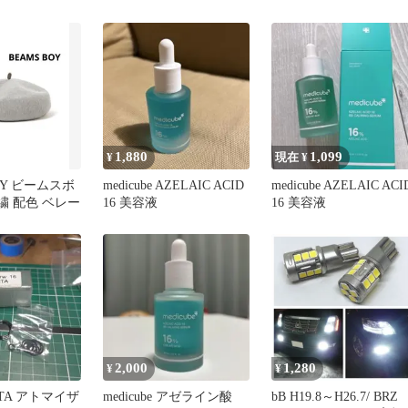
AWG-101 AWG-M100 腕
★交換ベルト★バネ棒
時計 交換 ベルト 互換品
★社外品★
バンド カシオ ジーショ
ック 16mm 汎用 時計ベル
ト バネ棒 バネ棒外し 工
具セット
1,880
1,099
¥
現在 ¥
OY ビームスボ
medicube AZELAIC ACID
medicube AZELAIC ACI
刺繍 配色 ベレー
16 美容液
16 美容液
2,000
1,280
¥
¥
 RTA アトマイザ
medicube アゼライン酸
bB H19.8～H26.7/ BRZ