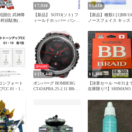
7,920
5,610
¥
¥
D戦国伝 武神降
【新品】 SOTO(ソト) フ
【新品】種類1:[1]BB/11
幸村頑駄無(サ
ィールドホッパー バンブ
ノースフェイス キッズ
ラガンダム)
ー ST-630BB アウトドア
半袖Tシャツ オーガニ
テーブル キャンプテーブ
クコットン 吸汗速乾 ゆ
ル 机 キャンプテーブル
ったりシルエット
折りたたみ
NTT32555 THE NORTH
FACE トドラ―ショー
スリーブリトルブリー
ティー NTT32555 T S/S
LIT-B
20%OFF
179,440
1,380
¥
¥
Vコンフォート
ボンバーグ BOMBERG
【決算セール 〜8/31ま
CC 01・10
CT43APBA.25-2.11 BB-01
在庫限り!!】SHIMANO
デイト 自動巻き メンズ
シマノ PEライン BB
未使用品 箱・保証書付き
BRAID BBブレイド 0.8
_881510
300m マンティスグリー
ン MantisGreen LD-M74