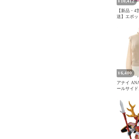
10,412
¥
【新品・4
送】エポック
ちゃんコレ
ちゃん妖精
たちシリーズ
数:16】
6,400
¥
アナイ AN
ールサイド
ルオーバー
ハイネック
無地 38 ピン
16-440-12-3