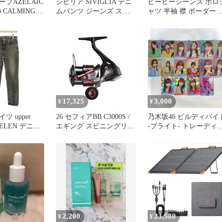
ブAZELAIC
シビリア SIVIGLIA デニ
ビービージーンズ ポロ
B CALMING
ムパンツ ジーンズ スト
ャツ 半袖 襟 ボーダー 
レッチ ボタンフライ ロ
緑 白 ポリエステル
ゴパッチ W29 黒 ブラッ
ク /BB
17,325
3,000
¥
¥
ツ upper
26 セフィアBB C3000S /
乃木坂46 ビルディバイ
HE ELEN デニム
エギング スピニングリー
-ブライト- トレーディ
ーンズ ジップ
ル シングルハンドル
グカード トレカ 16枚セ
トレッチ ダメ
ット まとめ売り NL801
 グレー /BB
f115
2,200
23,580
¥
¥