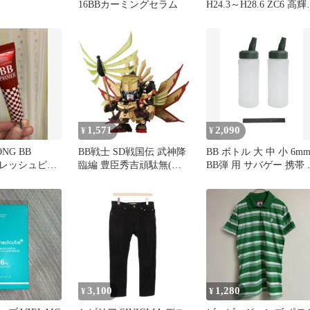
16BBカーミングセラム
H24.3～H28.6 ZC6 高
T10 LED バルブ ポジシ
ョン球 車幅 スモール 1
連 純白 車検対応 ポン
け
1,571
2,090
¥
¥
NG BB
BB戦士 SD戦国伝 武神降
BB ボトル 大 中 小 6m
 フレッシュピン
臨編 豊臣秀吉頑駄無(ト
BB弾 用 サバゲー 携帯 
ヨトミヒデヨシガンダム)
納 + CIWS 温度 シール (
NO.354
個, 中) [2個] [中]
3,100
1,280
¥
¥