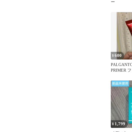
ー
600
¥
PALGANTO
PRIMER
ク 16g
1,799
¥