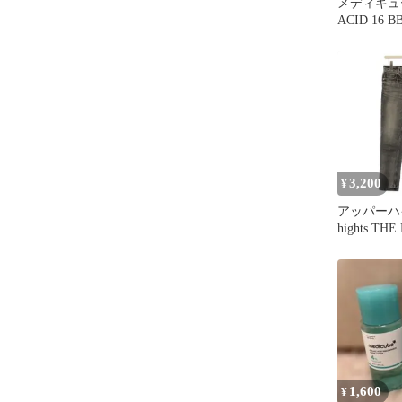
メディキュー
ACID 16 B
SERUM
3,200
¥
アッパーハイ
hights T
パンツ ジ
フライ ス
ージ加工 23
1,600
¥