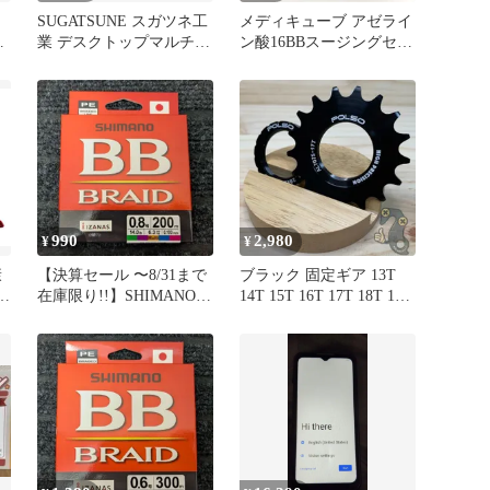
SUGATSUNE スガツネ工
メディキューブ アゼライ
B
業 デスクトップマルチタ
ン酸16BBスージングセラ
ップ DML型 本体 横長タ
ムフェイスマスク 新品未
イプ、空き+空き 210-
使用
020-490 DML-BB-WT |
LAMP 取付け カフェ ロ
ッカールーム ホテルロビ
ー 空港ラウンジ オフィ
ス 家具 機器 宿泊施設 店
舗 コン
990
2,980
¥
¥
康
【決算セール 〜8/31まで
ブラック 固定ギア 13T
す
在庫限り!!】SHIMANO
14T 15T 16T 17T 18T 19T
シマノ PEライン BB
20T ロックリングセット
BRAID BBブレイド 0.8号
ピストバイク POLSO 固
200m マルチカラー Multi
定ギア スプロケット
LD-M64Y
7075アルミ CNC加工 ピ
ストバイク用 フィクスド
トラック 1.29×24TPI対応