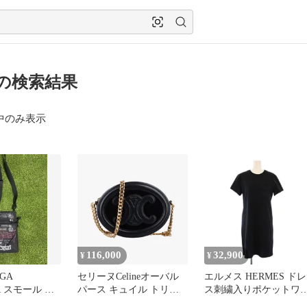
6 の検索結果
中のみ表示
116,000
32,900
¥
¥
AGA
セリーヌCelineオーバル
エルメス HERMES ドレ
R スモール ポ
パース キュイル トリオ
ス刺繍入りポケットワ
ETAL
ンフ ブラック レザーxベ
ピース ひざ丈 半袖 ク