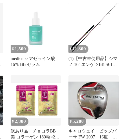
ラ
1,500
11,800
¥
¥
medicube アゼライン酸
(1)【中古未使用品】シマ
16% BB セラム
ノ 16’ エンゲツBB S610M
③＊
2,880
5,280
¥
¥
訳あり品 チョコラBB
キャロウェイ ビッグバ
ド
美 コラーゲン 180粒×2袋
ーサ FW 2007 16度 BB