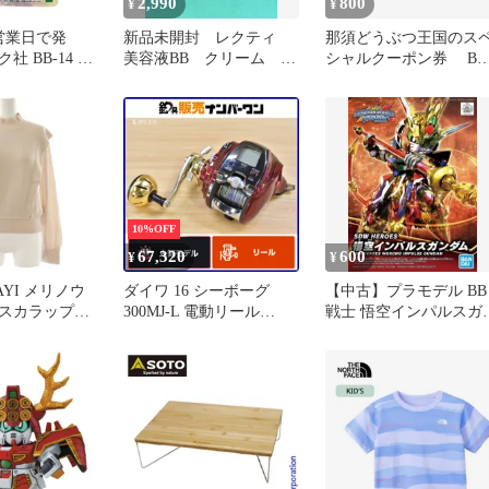
2,990
800
¥
¥
営業日で発
新品未開封 レクティ
那須どうぶつ王国のス
社 BB-14 赤
美容液BB クリーム 化
シャルクーポン券 BB
クション -赤
粧下地 ファンデーショ
食べ放題付き
の森のなかま
ン2点セット
- P【入
10%OFF
67,320
600
¥
¥
AYI メリノウ
ダイワ 16 シーボーグ
【中古】プラモデル BB
スカラッププ
300MJ-L 電動リール
戦士 悟空インパルスガ
 ニット 長袖
DAIWA SEABORG オフシ
ダム 「SDガンダムワー
 ワンカラー
ョア 船釣り ジギング 落
ルド ヒーローズ」
ク 102218-
し込み ブリ ヒラマサ ア
[5061548]
80 /BB
ラ タチウオ イサキ 根魚