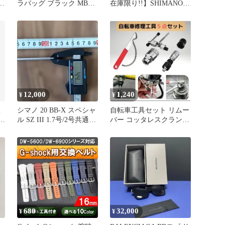
輝度
ラバッグ ブラック MB
在庫限り!!】SHIMANO
SSB-4BB
シマノ PEライン BB
6
BRAID BBブレイド 1.2号
付
200m マルチカラー Multi
LD-M64Y
12,000
1,240
¥
¥
m
シマノ 20 BB-X スペシャ
自転車工具セット リムー
収
ル SZ III 1.7号/2号共通
バー コッタレスクランク
2
純正穂先
外し カートリッジBB ボ
ス抜き
680
32,000
¥
¥