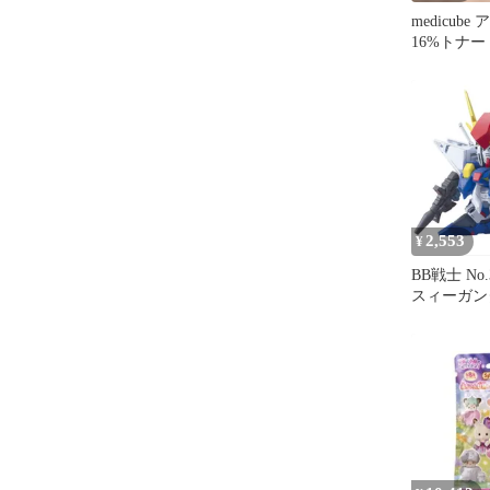
medicub
16%トナー
キューブ 
2,553
¥
BB戦士 No.3
スィーガン