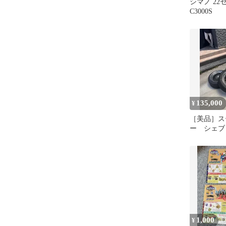
シマノ 22
C3000S
135,000
¥
［美品］ス
ー シェブ
グM2 深リム
穴 17
1,000
¥