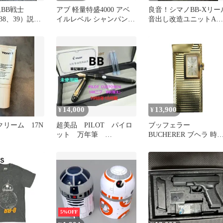
BB戦士
アブ 軽量特盛4000 アベ
良音！シマノBB-Xリー
38、39）説明
イルレベル シャンパン金
音出し改造ユニットA改
11本 ,2BBウォーム,2BBコ
3.デスピナ.ラリッサ半
グ,BBブッシュ,5176C
保証
14,000
13,900
¥
¥
 BBクリーム 17N
超美品 PILOT パイロ
ブッフェラー
ット 万年筆
BUCHERER ブヘラ 時
CUSTOM74 カスタム
付き ガスライター 一体
74 BB極太
型 ヴィンテージ アンテ
ィーク 手巻き 17石 火
確認済み ゴールドカラ
金色 /BB ■GY18
5%OFF