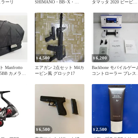
フェラーリ
SHIMANO・BB−X・
タマッタ 2020 ビービー
XT.T1号47-53Z(ズ−ム)竿
グラーツ 750ml
袋
4,500
6,200
¥
¥
Manfrotto
エアガン 2点セット M4カ
Backbone モバイルゲー
0-5BB カメラバ
ービン風 グロック17
コントローラー プレス
用 BB-02-W-S
6,500
2,500
¥
¥