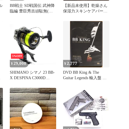
ル
BB戦士 SD戦国伝 武神降
【新品未使用】乾燥さん
臨編 豊臣秀吉頑駄無(ト
保湿力スキンケアバーム
年
ヨトミヒデヨシガンダム)
＆プロテクトパウダー
NO.354
5%OFF
29,008
2,777
¥
¥
SHIMANO シマノ 23 BB-
DVD BB King & The
計
X DESPINA C3000D
Guitar Legends 輸入盤 送
TYPE-G スピニングリー
料込
ル #US6108
花
ー