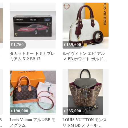
1,760
159,600
¥
¥
東
タカラトミー トミカプレ
ルイヴィトン エピ アル
ミアム 512 BB 17
マ BB ホワイト ボルドー
2WAY ゴールド金具 白
190,000
235,000
¥
¥
B
Louis Vuitton アルマBB モ
LOUIS VUITTON モンス
ン
ノグラム
リ NM BB ノワール