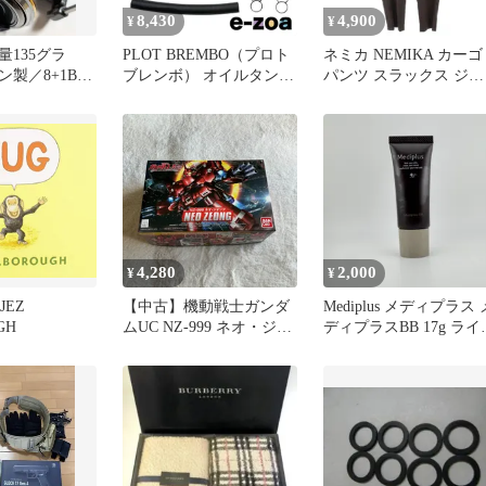
8,430
4,900
¥
¥
量135グラ
PLOT BREMBO（プロト
ネミカ NEMIKA カーゴ
製／8+1BB
ブレンボ） オイルタンク
パンツ スラックス ジッ
ニングリール
ステー ブレーキ BPS004-
プフライ ワンカラー 17
BB (2640477)
グレー タグ付き /BB
4,280
2,000
¥
¥
JEZ
【中古】機動戦士ガンダ
Mediplus メディプラス 
GH
ムUC NZ-999 ネオ・ジオ
ディプラスBB 17g ライ
ング SDガンダムBB戦士
ナチュラル
プラモデル