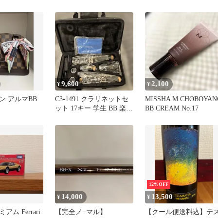
鈎10号5本入
ガンダム 17
9,600
2,100
¥
¥
ン アルマBB
C3-1491 クラリネットセ
MISSHA M CHOBOYAN
ット 17キー 学生 BB 楽器
BB CREAM No.17
(黒)
12%OFF
14,000
13,500
¥
¥
ム Ferrari
【完全ノ−マル】
【クール便送料込】テ