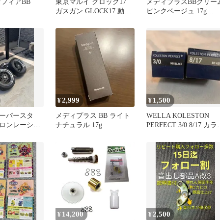
セフィアBB
東京マルイ グロック17
メディプラスBBクリー
ガスガン GLOCK17 動作
ピンクベージュ 17g
未確認 現状品 ジャンク
SPF47
2,999
1,500
¥
¥
ーパースタ
メディプラス BB ライト
WELLA KOLESTON
ロンレーシン
ナチュラル 17g
PERFECT 3/0 8/17 カラ
PCD100 4
材
14,200
2,500
¥
¥