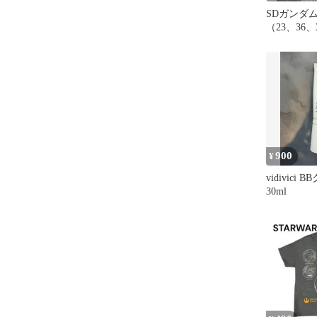
SDガンダム
（23、36、
書のみ
900
¥
vidivici
30ml