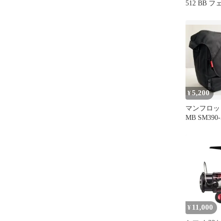
512 BB 
5,200
¥
マンフロット 
MB SM39
ッグ
11,000
¥