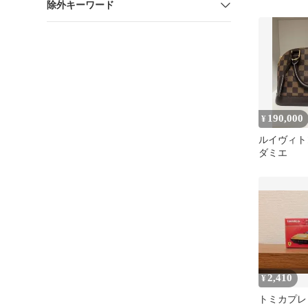
除外キーワード
ト 伊勢尼黒
190,000
¥
ルイヴィト
ダミエ
2,410
¥
トミカプレミア