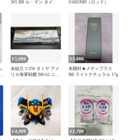
365 BB ル・マン タイ
S1002MH（ロッド）
プ 未組立 プラモデル
5,900
3,000
¥
¥
ム
未組立 1/350 タミヤ アメ
未開封★メディプラス
テ
リカ海軍戦艦 BB-62 ニュ
BB ライトナチュラル 17g
ージャージー
4,999
1,700
¥
¥