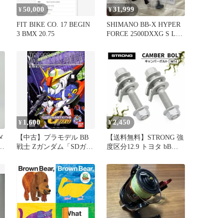
50,000
31,999
¥
¥
FIT BIKE CO. 17 BEGIN
SHIMANO BB-X HYPER
3 BMX 20.75
FORCE 2500DXXG S L左
巻き
1,600
2,450
¥
¥
メ
【中古】プラモデル BB
【送料無料】STRONG 強
ト
戦士 Zガンダム「SDガン
度区分12.9 トヨタ bB
ダム GGENERATION-
NCP31 キャンバーボルト
ZERO」
M14 2本セット ±1.75° キ
ャンバー調整 偏芯 鬼キ
ャン コード:45693