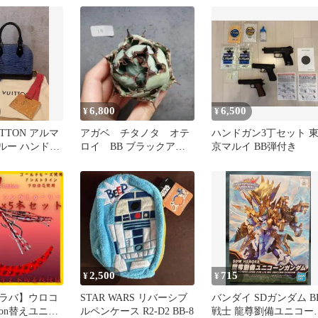
6,800
6,500
¥
¥
UITTON アルマ
アガベ チタノタ オテ
ハンドガン3丁セット 
ブルー ハンドバ
ロイ BB ブラックアン
京マルイ BB弾付き
ドブルー ボールタイ
プ 17
2,500
715
¥
¥
イラバ】ウロコ
STAR WARS リバーシブ
バンダイ SDガンダム B
ion替えユニッ
ルペンケース R2-D2 BB-8
戦士 龍尊劉備ユニコー