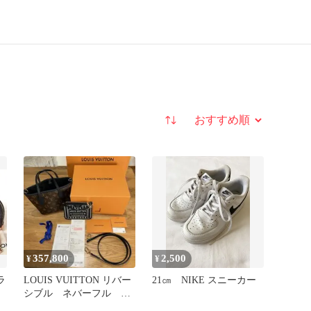
並び替え
357,800
2,500
¥
¥
ラ
LOUIS VUITTON リバー
21㎝ NIKE スニーカー
シブル ネバーフル イ
ンサイドアウト BB