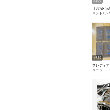
490
¥
【STAR WA
リントTシャ
650
¥
プレディア
リニュー 