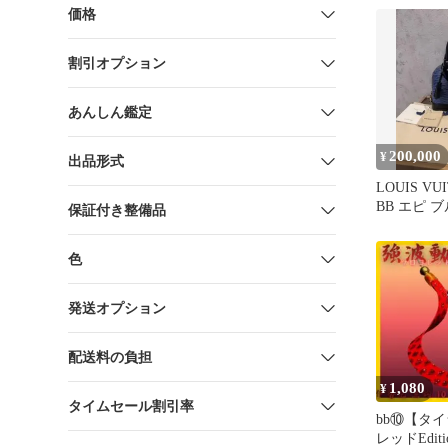
価格
割引オプション
あんしん鑑定
200,000
¥
出品形式
LOUIS V
BB エピ 
保証付き整備品
ッグ
色
発送オプション
配送料の負担
1,080
¥
タイムセール割引率
bb⑩【タ
レッドEdit