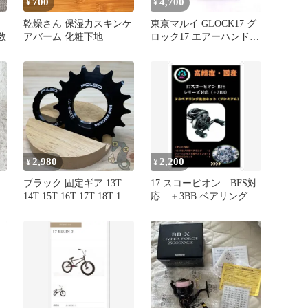
700
4,700
¥
¥
乾燥さん 保湿力スキンケ
東京マルイ GLOCK17 グ
多数
アバーム 化粧下地
ロック17 エアーハンドガ
ン TM ハイグレードタイ
プ エアガン 6mmBB弾使
用 対象年齢18歳以上
2,980
2,200
¥
¥
ブラック 固定ギア 13T
17 スコーピオン BFS対
14T 15T 16T 17T 18T 19T
応 ＋3BB ベアリング追
20T ロックリングセット
加 キット ハンドルノブ
ピストバイク POLSO 固
定ギア スプロケット
7075アルミ CNC加工 ピ
ストバイク用 フィクスド
トラック 1.29×24TPI対応