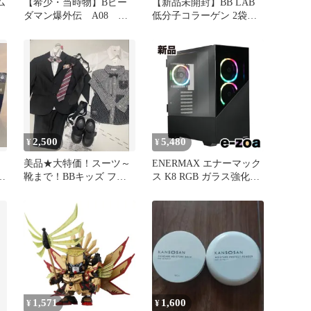
ム
【希少・当時物】Bビー
【新品未開封】BB LAB
ダマン爆外伝 A08 ブ
低分子コラーゲン 2袋で
ラッククラスター 動作
20包
未確認 17
2,500
5,480
¥
¥
美品★大特価！スーツ～
ENERMAX エナーマック
ー
靴まで！BBキッズ フォ
ス K8 RGB ガラス強化型
ーマルスーツ 110cm セッ
ミッドタワーATX PCケー
ト
ス ECA-EK8-BB-ARGB
(2667997)
1,571
1,600
¥
¥