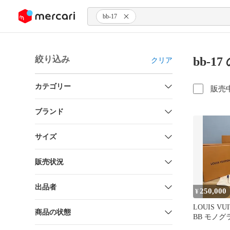
ンツにスキップ
bb-17
絞り込み
bb-1
クリア
カテゴリー
販売
ブランド
サイズ
販売状況
出品者
250,000
¥
LOUIS V
商品の状態
BB モノグ