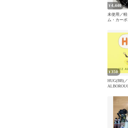
4,440
¥
未使用／軽
ム・カーボン
／中華スピ
／お値下げ
350
¥
HUG(BB)／
ALBOROU