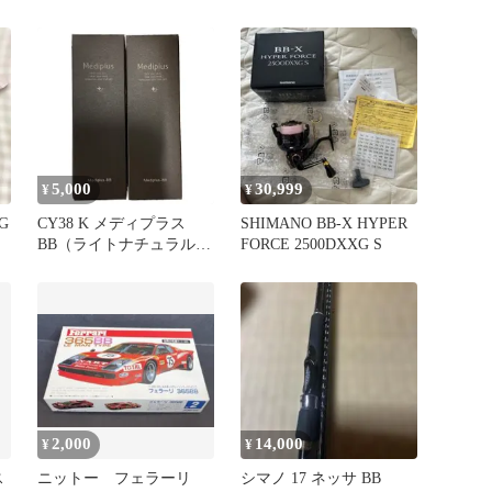
M45516
5,000
30,999
¥
¥
G
CY38 K メディプラス
SHIMANO BB-X HYPER
BB（ライトナチュラル）
FORCE 2500DXXG S
17g 2個セット
2,000
14,000
¥
¥
ス
ニットー フェラーリ
シマノ 17 ネッサ BB