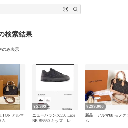
7 の検索結果
中のみ表示
5,999
299,000
¥
¥
UITTON アルマ
ニューバランス550 Lace
新品 アルマbb モノグ
ラム
BB BB550 キッズ レデ
ム
ィース