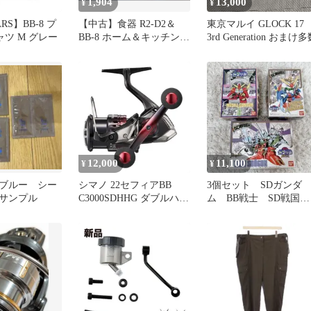
1,904
13,000
¥
¥
RS】BB-8 プ
【中古】食器 R2-D2＆
東京マルイ GLOCK 17
ツ M グレー
BB‐8 ホーム＆キッチン
3rd Generation おまけ
キャニスターセット(2個
組) 「スター・ウォーズ/
最後のジェダイ」
12,000
11,100
¥
¥
ブルー シー
シマノ 22セフィアBB
3個セット SDガンダ
サンプル
C3000SDHHG ダブルハン
ム BB戦士 SD戦国
ドル
伝 17 23 39