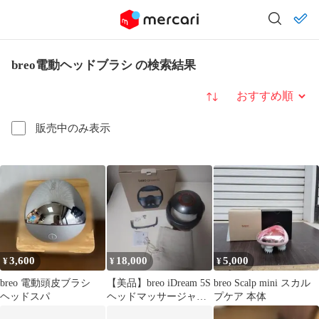
breo電動ヘッドブラシ の検索結果
並び替え
販売中のみ表示
3,600
18,000
5,000
¥
¥
¥
breo 電動頭皮ブラシ
【美品】breo iDream 5S
breo Scalp mini スカル
ヘッドスパ
ヘッドマッサージャー
プケア 本体
本体