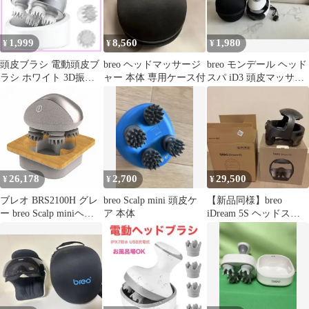
1,999
8,560
1,980
¥
¥
¥
頭皮ブラシ 電動頭皮ブ
breo ヘッドマッサージ
breo モンデール ヘッド
ラシ ホワイト 3D振動
ャー 本体 専用ケース付
スパ iD3 頭皮マッサー
プレゼント 新品
ジ
26,178
2,700
29,500
¥
¥
¥
ブレオ BRS2100H グレ
breo Scalp mini 頭皮ケ
【新品同様】breo
ー breo Scalp miniヘッ
ア 本体
iDream 5S ヘッドスパ
ドスパ
マッサージャー