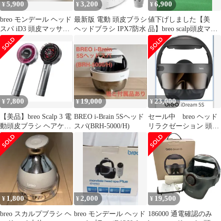
5,900
3,200
6,900
¥
¥
¥
breo モンデール ヘッド
最新版 電動 頭皮ブラシ
値下げしました【美
スパ iD3 頭皮マッサー
ヘッドブラシ IPX7防水
品】breo scalp頭皮マッ
ジ
サージ噐
7,800
19,000
23,000
¥
¥
¥
【美品】breo Scalp 3 電
BREO i-Brain 5Sヘッド
セール中 breo ヘッド
動頭皮ブラシ ヘアケア
スパ(BRH-5000/H)
リラクゼーション 頭部
ヘッドスパ 頭皮
柔らかいブラシ
1,800
2,000
19,500
¥
¥
¥
breo スカルプブラシ ヘ
breo モンデール ヘッド
186000 通電確認のみ