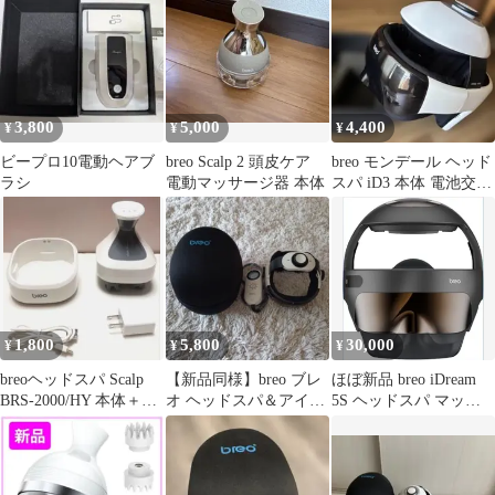
3,800
5,000
4,400
¥
¥
¥
ビープロ10電動ヘアブ
breo Scalp 2 頭皮ケア
breo モンデール ヘッド
ラシ
電動マッサージ器 本体
スパ iD3 本体 電池交換
済み
1,800
5,800
30,000
¥
¥
¥
breoヘッドスパ Scalp
【新品同様】breo ブレ
ほぼ新品 breo iDream
BRS-2000/HY 本体＋充
オ ヘッドスパ＆アイマ
5S ヘッドスパ マッサ
電器
ッサージャー 付属品完
ージャー
備