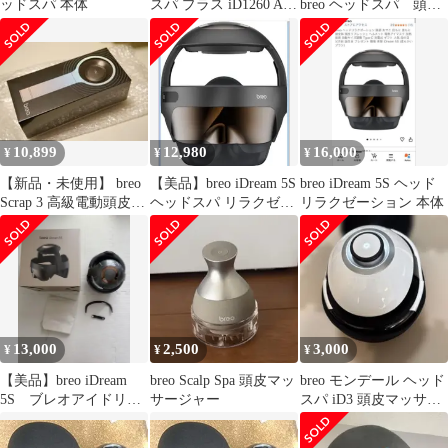
ッドスパ 本体
スパ プラス iD1260 AC
breo ヘッドスパ 頭皮
電源なし ジャンク
マッサージャー iDream
5S
10,899
12,980
16,000
¥
¥
¥
【新品・未使用】 breo
【美品】breo iDream 5S
breo iDream 5S ヘッド
Scrap 3 高級電動頭皮ブ
ヘッドスパ リラクゼー
リラクゼーション 本体
ラシ
ション 本体
13,000
2,500
3,000
¥
¥
¥
【美品】breo iDream
breo Scalp Spa 頭皮マッ
breo モンデール ヘッド
5S ブレオアイドリー
サージャー
スパ iD3 頭皮マッサー
ム5S ヘッドスパ
ジ ケース付き