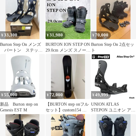
33,300
31,980
70,000
¥
¥
¥
Burton Step On メンズ
BURTON ION STEP ON
Burton Step On 2点セッ
バートン ステップ
29.0cm メンズ スノーボ
ト
オン
ードブーツ
55,000
72,000
49,999
¥
¥
¥
新品 Burton step on
【BURTON step onフル
UNION ATLAS
Genesis EST M
セット】custom154 ＆
STEPON ユニオン アト
ION26cm
ラス ステップオン カ
ラー: BLACK バイン
ディング STEP ON /
25-26 2026 UNION日本