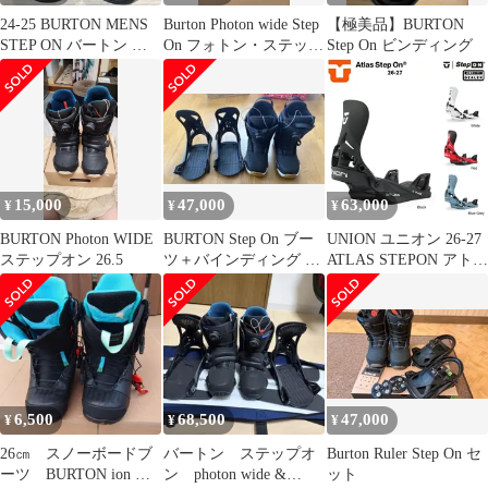
24-25 BURTON MENS
Burton Photon wide Step
【極美品】BURTON
STEP ON バートン ス
On フォトン・ステップ
Step On ビンディング
テップオン
オン
15,000
47,000
63,000
¥
¥
¥
BURTON Photon WIDE
BURTON Step On ブー
UNION ユニオン 26-27
ステップオン 26.5
ツ＋バインディング セ
ATLAS STEPON アトラ
ット 27.0cm
ス ステップオン バ
インディング STEP
ON / 2027 UNION日本
正規品(1年保証）送料
無料！ プレゼント付き
【予約商品2026年11月
納品予定】
6,500
68,500
47,000
¥
¥
¥
26㎝ スノーボードブ
バートン ステップオ
Burton Ruler Step On セ
ーツ BURTON ion ア
ン photon wide &
ット