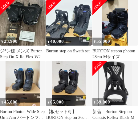
イオン ASIAN FIT
Genesis
23,900
40,000
55,000
¥
¥
¥
ジ*ン様 メンズ Burton
Burton step on Swath set
BURTON stepon photon
Step On X Re:Flex W24
28cm Mサイズ
サイ
45,000
65,000
39,000
¥
¥
¥
Burton Photon Wide Step
【板セット可】
新品 Burton Step on
On 27cm バートンフォ
BURTON step on 26cm
Genesis Reflex Black M
トン
セットPHOTON WIDE