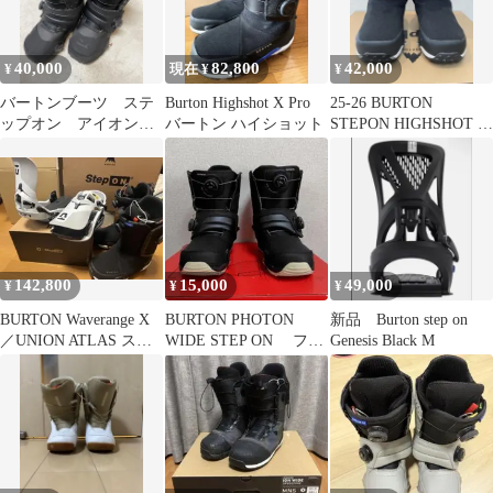
正規品 送料無料！
40,000
82,800
42,000
¥
現在 ¥
¥
バートンブーツ ステ
Burton Highshot X Pro
25-26 BURTON
ップオン アイオン
バートン ハイショット
STEPON HIGHSHOT X
28.5
WIDE 27cm
142,800
15,000
49,000
¥
¥
¥
BURTON Waverange X
BURTON PHOTON
新品 Burton step on
／UNION ATLAS ステ
WIDE STEP ON フォ
Genesis Black M
ップオンセット
トン