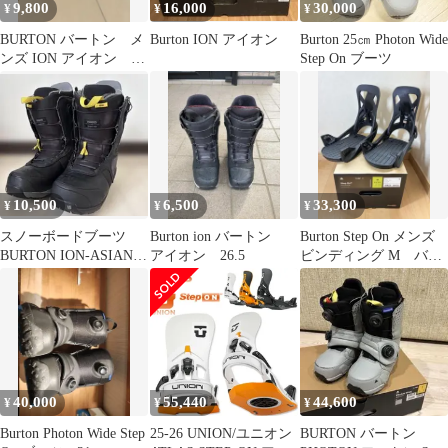
9,800
16,000
30,000
¥
¥
¥
BURTON バートン メ
Burton ION アイオン
Burton 25㎝ Photon Wide
ンズ ION アイオン
Step On ブーツ
26.5㎝
10,500
6,500
33,300
¥
¥
¥
スノーボードブーツ
Burton ion バートン
Burton Step On メンズ
BURTON ION-ASIAN
アイオン 26.5
ビンディング M バー
FIT 28cm バートン
トン ステップオン
40,000
55,440
44,600
¥
¥
¥
Burton Photon Wide Step
25-26 UNION/ユニオン
BURTON バートン