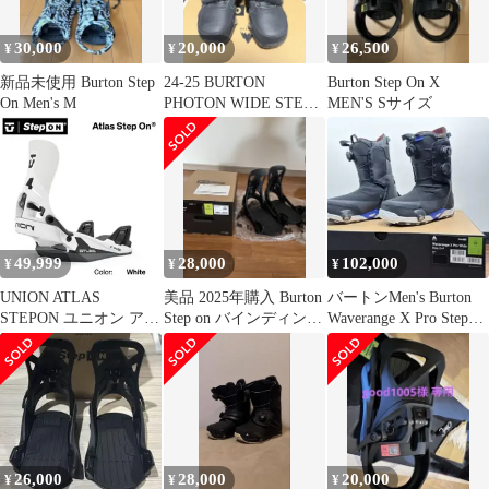
(1年保証）プレゼント
付き【予約商品2026年
30,000
20,000
26,500
¥
¥
¥
11月納品予定】
新品未使用 Burton Step
24-25 BURTON
Burton Step On X
On Men's M
PHOTON WIDE STEP
MEN'S Sサイズ
ON 26cm
49,999
28,000
102,000
¥
¥
¥
UNION ATLAS
美品 2025年購入 Burton
バートンMen's Burton
STEPON ユニオン アト
Step on バインディング
Waverange X Pro Step
ラス ステップオン カ
メンズM
On
ラー: WHITE バイン
ディング STEP ON /
25-26 2026 UNION日本
正規品 送料無料！
26,000
28,000
20,000
¥
¥
¥