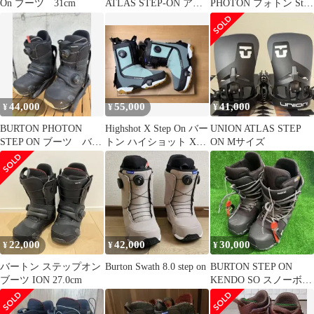
On ブーツ 31cm
ATLAS STEP-ON アト
PHOTON フォトン Step
ラスステップオン メン
On ステップオン
ズ レディース ビンディ
ング バインディング ス
ノーボード 2026
44,000
55,000
41,000
¥
¥
¥
BURTON PHOTON
Highshot X Step On バー
UNION ATLAS STEP
STEP ON ブーツ バイ
トン ハイショット X
ON Mサイズ
ンディングセット
28.5cm
22,000
42,000
30,000
¥
¥
¥
バートン ステップオン
Burton Swath 8.0 step on
BURTON STEP ON
ブーツ ION 27.0cm
KENDO SO スノーボー
ドブーツ