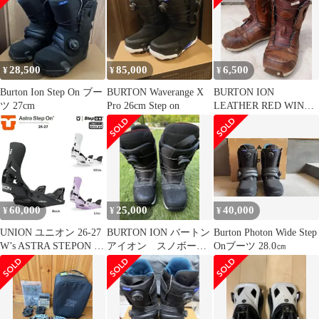
28,500
85,000
6,500
¥
¥
¥
Burton Ion Step On ブー
BURTON Waverange X
BURTON ION
ツ 27cm
Pro 26cm Step on
LEATHER RED WING
AF 25.5cm
60,000
25,000
40,000
¥
¥
¥
UNION ユニオン 26-27
BURTON ION バートン
Burton Photon Wide Step
W’s ASTRA STEPON ア
アイオン スノボーブ
Onブーツ 28.0㎝
ストラ ステップオ
ーツ
ン バインディング
Women's ウィメンズ レ
ディース STEP ON /
2027 UNION日本正規品