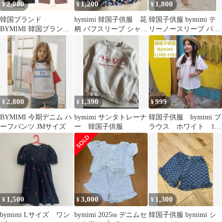
2,000
1,200
1,800
¥
¥
¥
韓国ブランド
bymimi 韓国子供服 花
韓国子供服 bymimi テ
BYMIMI 韓国ブラン
柄 パフスリーブ シャー
リーノースリーブ パン
ド キッズマフラー
リング ワンピース
ツ セットアップ Mサイ
子供用マフラー
90cm
ズ
2,800
1,390
999
¥
¥
¥
BYMIMI 今期デニム ハ
bymimi サンタトレーナ
韓国子供服 bymimi ブ
ーフパンツ JMサイズ
ー 韓国子供服
ラウス ホワイト 110
パフスリーブ 半袖
女の子
1,500
3,000
1,300
¥
¥
¥
bymimi Lサイズ ワン
bymimi 2025ss デニムセ
韓国子供服 bymimi シ