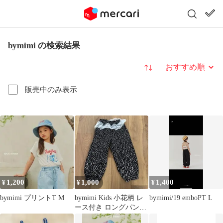
bymimi の検索結果
並び替え
販売中のみ表示
1,200
1,000
1,400
¥
¥
¥
bymimi プリントT M
bymimi Kids 小花柄 レ
bymimi/19 emboPT L
ース付き ロングパンツ
Sサイズ