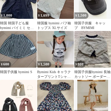
1,000
1,699
1,500
¥
¥
¥
韓国 韓国子ども服
韓国服 bymimi パフ袖
韓国子供服 キャッ
bymimi バイミミ セー
トップス XLサイズ
プ BYMIMI
ラ襟トップス Mサイズ
100㎝
600
1,500
800
¥
¥
¥
韓国子供服 bymimi S
Bymimi Kids キャラク
韓国子供服bymimi 長袖
タープリントTシャ
カットソー ボーダー柄
ツ L
Sサイズ