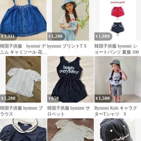
1,111
1,200
1,880
¥
¥
¥
韓国子供服 bymimi デ
bymimi プリントT S
韓国子供服 bymimi シ
ニム キャミソール 花柄
ョートパンツ 夏服 100
刺繍入り
1,200
850
1,500
¥
¥
¥
韓国子供服 bymimi ブ
韓国子供服 bymimi サ
Bymimi Kids キャラク
ラウス
ロペット
ターTシャツ S