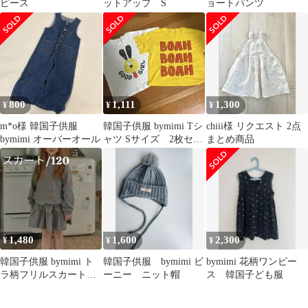
ピース
ットアップ S
ョートパンツ
800
1,111
1,300
¥
¥
¥
m*o様 韓国子供服
韓国子供服 bymimi Tシ
chiii様 リクエスト 2点
bymimi オーバーオール
ャツ Sサイズ 2枚セッ
まとめ商品
ト 90 100cm 半袖
1,480
1,600
2,300
¥
¥
¥
韓国子供服 bymimi ト
韓国子供服 bymimi ビ
bymimi 花柄ワンピー
ラ柄フリルスカート
ーニー ニット帽
ス 韓国子ども服
120cm グレー