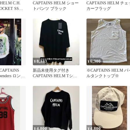
HELM C.H.
CAPTAINS HELM ショー
CAPTAINS HELM チェ
POCKET SS
トパンツ ブラック
カーフラッグ
8,333
6,300
¥
¥
APTAINS
新品未使用タグ付き
※CAPTAINS HELM パ
benders ロンtee
CAPTAINS HELM Tシャ
ルタンクトップ※
ツ
4,800
4,800
¥
¥