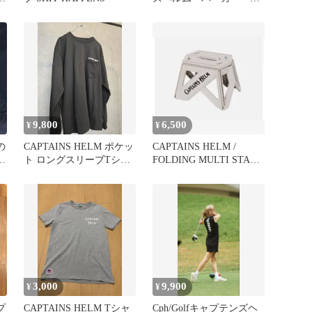
ーディー cph
9,800
6,500
¥
¥
の
CAPTAINS HELM ポケッ
CAPTAINS HELM /
キ
ト ロングスリーブTシャ
FOLDING MULTI STAND
ツ
-M-
3,000
9,900
¥
¥
プ
CAPTAINS HELM Tシャ
Cph/Golfキャプテンズヘ