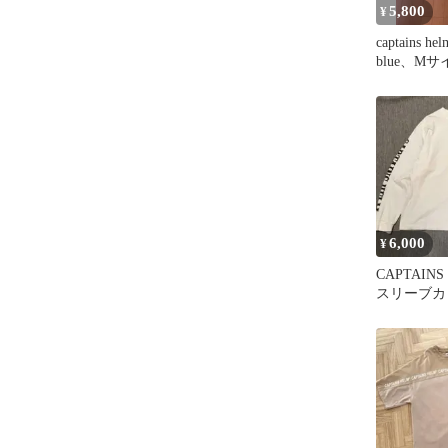
5,800
¥
captains he
blue、M
み
6,000
¥
CAPTAIN
スリーブカ
サイズ