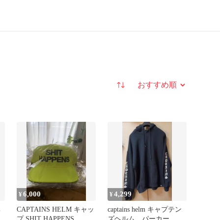
並び替え
6,000
4,299
¥
¥
ヘ
CAPTAINS HELM キャッ
captains helm キャプテン
ー
プ SHIT HAPPENS
ズヘルム パーカー フ