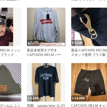
ブポロワンピースS
7,777
1,649
¥
¥
S HELM メッシ
新品未使用タグ付き
新品 CAPTAINS HELM
 ブラック ホ
CAPTAINS HELM パーカ
スタッフ使用 ブラス製
ー 定価17600円
ーフックとキーリング
3,600
14,000
¥
¥
ズヘルム ニッ
初期 captains helm ロゴT
CAPTAINS HELM キャ