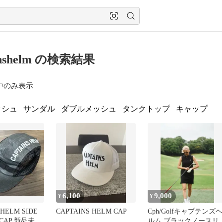
ainshelm の検索結果
中のみ表示
ッシュ
サンダル
ダブルメッシュ
タンクトップ
キャップ
6,100
9,000
¥
¥
 HELM SIDE
CAPTAINS HELM CAP
Cph/Golfキャプテンズ
T CAP 新品未使
ルム ブラックノースリ