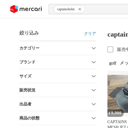
ンツにスキップ
captainshelm
絞り込み
capt
クリア
カテゴリー
販売
ブランド
メ
golf
サイズ
販売状況
出品者
9,900
¥
商品の状態
CAPTAINS
MESH JE