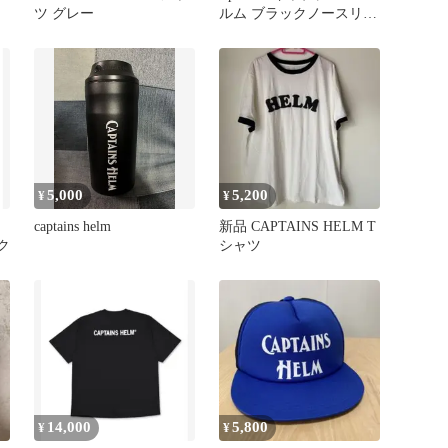
ツ グレー
ルム ブラックノースリー
ブポロワンピースM
5,000
5,200
¥
¥
captains helm
新品 CAPTAINS HELM T
ク
シャツ
14,000
5,800
¥
¥