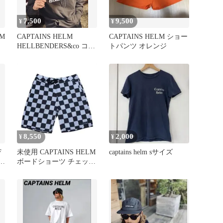
7,500
9,500
¥
¥
LM
CAPTAINS HELM
CAPTAINS HELM ショー
HELLBENDERS&co コラ
トパンツ オレンジ
ボ パーカー S
8,550
2,000
¥
¥
F
未使用 CAPTAINS HELM
captains helm sサイズ
f
ボードショーツ チェッカ
ー Sサイズ