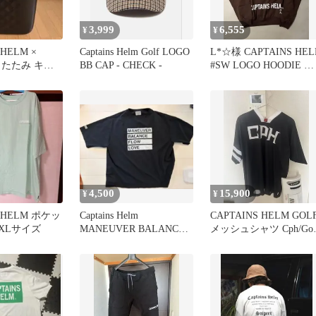
3,999
6,555
¥
¥
 HELM ×
Captains Helm Golf LOGO
L*☆様 CAPTAINS HE
 折りたたみ キャ
BB CAP - CHECK -
#SW LOGO HOODIE ブ
ラウン
4,500
15,900
¥
¥
S HELM ポケッ
Captains Helm
CAPTAINS HELM GOL
XLサイズ
MANEUVER BALANCE
メッシュシャツ Cph/Gol
FLOW LOVE
XL