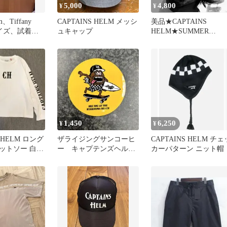
5,000
4,800
¥
¥
lm、Tiffany
CAPTAINS HELM メッシ
美品★CAPTAINS
サイズ、試着の
ュキャップ
HELM★SUMMER
VACATION CAP
1,450
6,250
¥
¥
S HELM ロング
ザライジングサンコーヒ
CAPTAINS HELM チェ
ットソー 白 L
ー キャプテンズヘル
カーパターン ニット帽
ム 湘南店 記念ステッ
カー イエロー