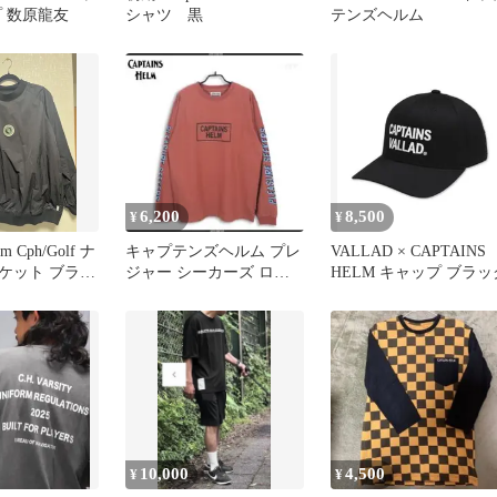
プ 数原龍友
シャツ 黒
テンズヘルム
6,200
8,500
¥
¥
elm Cph/Golf ナ
キャプテンズヘルム プレ
VALLAD × CAPTAINS
ケット ブラッ
ジャー シーカーズ ロン
HELM キャップ ブラッ
グスリーブ M
10,000
4,500
¥
¥