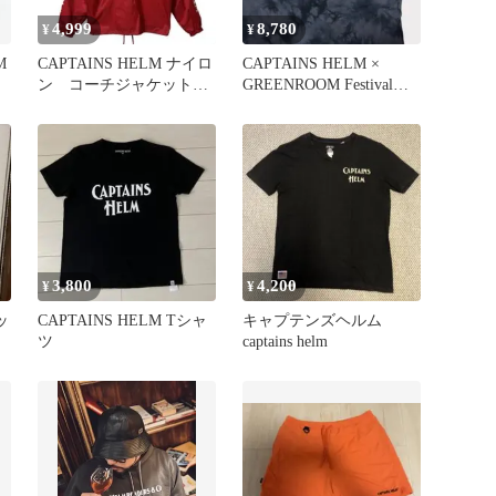
4,999
8,780
¥
¥
M
CAPTAINS HELM ナイロ
CAPTAINS HELM ×
ン コーチジャケット
GREENROOM Festival
袖ロゴ バックプリント
2023
3,800
4,200
¥
¥
ッ
CAPTAINS HELM Tシャ
キャプテンズヘルム
ツ
captains helm