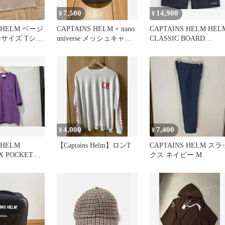
7,500
14,900
¥
¥
S HELM ベージ
CAPTAINS HELM × nano
CAPTAINS HELM HEL
ーサイズ Tシャ
universe メッシュキャッ
CLASSIC BOARD
プ
SHORTS
4,000
7,400
¥
¥
 HELM
【Captains Helm】ロンT
CAPTAINS HELM スラ
X POCKET
クス ネイビー M
プテンズヘルム
フレックス 胸
半袖Tシャツ バ
ト メンズ サ