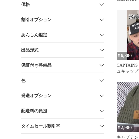
価格
用
割引オプション
あんしん鑑定
出品形式
6,800
¥
保証付き整備品
CAPTAIN
ュキャップ
ワイト
色
発送オプション
配送料の負担
タイムセール割引率
2,980
¥
キャプテン