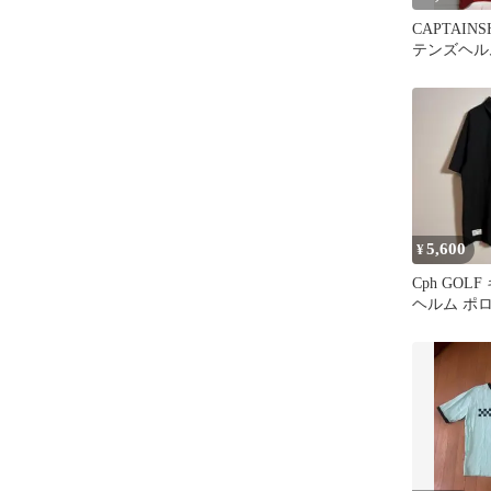
CAPTAIN
テンズヘル
プ レッド
5,600
¥
Cph GOL
ヘルム ポ
ック 黒 blac