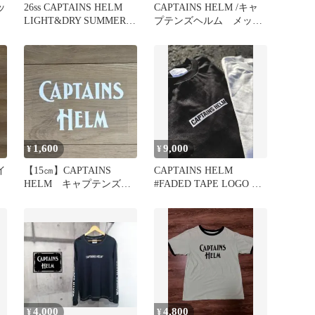
ッ
26ss CAPTAINS HELM
CAPTAINS HELM /キャ
LIGHT&DRY SUMMER
プテンズヘルム メッシ
TEE
ュキャップ
1,600
9,000
¥
¥
イ
【15㎝】CAPTAINS
CAPTAINS HELM
HELM キャプテンズヘ
#FADED TAPE LOGO LS
ルム カッティングステ
Tee Ｍ
ッカー
4,000
4,800
¥
¥